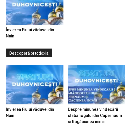
Învierea Fiului văduvei din
Nain
Descoperă ortodoxia
Învierea Fiului văduvei din
Despre minunea vindecării
Nain
slăbănogului din Capernaum
și Rugăciunea inimii