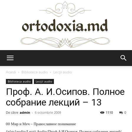
Ortodoxia.md
Acasă
Biblioteca audio
Lecții audio
Biblioteca audio
Lecții audio
Проф. А. И.Осипов. Полное
собрание лекций – 13
De către
admin
-
6 octombrie 2009
1110
0
00 Мир и Меч – Православное понимание
{play}audio/Lectii Audio/Проф.А.И.Осипов. Полное собрание лекций/