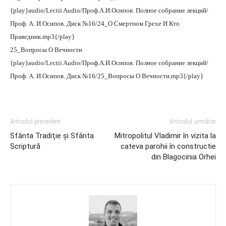
{play}audio/Lectii Audio/Проф.А.И.Осипов. Полное собрание лекций/
Проф. А. И.Осипов. Диск №16/24_О Смертном Грехе И Кто
Праведник.mp3{/play}
25_Вопросы О Вечности
{play}audio/Lectii Audio/Проф.А.И.Осипов. Полное собрание лекций/
Проф. А. И.Осипов. Диск №16/25_Вопросы О Вечности.mp3{/play}
Articolul precedent
Articolul următor
Sfânta Tradiţie şi Sfânta
Mitropolitul Vladimir în vizita la
Scriptură
cateva parohii în constructie
din Blagocinia Orhei