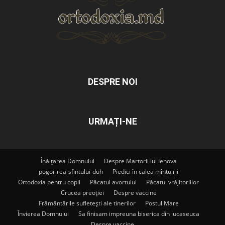
DESPRE NOI
URMAȚI-NE
Înălțarea Domnului
Despre Martorii lui Iehova
pogorirea-sfintului-duh
Piedici în calea mîntuirii
Ortodoxia pentru copii
Păcatul avortului
Păcatul vrăjitoriilor
Crucea preoției
Despre vaccine
Frământările sufletești ale tinerilor
Postul Mare
Învierea Domnului
Sa finisam impreuna biserica din lucaseuca
Despre vaccine