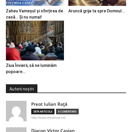
Zaheu Vameșul și sfințirea de
Aruncă grija ta spre Domnul…
casă… Și nu numai!
Ziua Învierii, să ne luminăm
popoare…
Autorii noștri
Preot Iulian Raţă
3878 ARTICOLE
6 COMENTARII
http://www.ortodoxia.md
Diacon Victor Casian