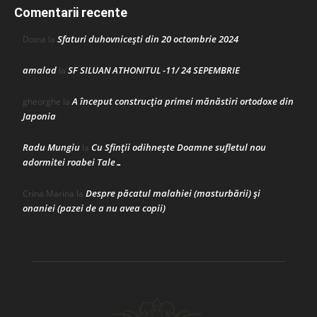
Comentarii recente
Sfaturi duhovnicești din 20 octombrie 2024
Doina
la
amalad
SF SILUAN ATHONITUL -11/ 24 SEPEMBRIE
la
A început construcţia primei mănăstiri ortodoxe din
gheorghe
la
Japonia
Radu Mungiu
Cu Sfinții odihnește Doamne sufletul nou
la
adormitei roabei Tale…
Despre păcatul malahiei (masturbării) şi
Crina Marina
la
onaniei (pazei de a nu avea copii)