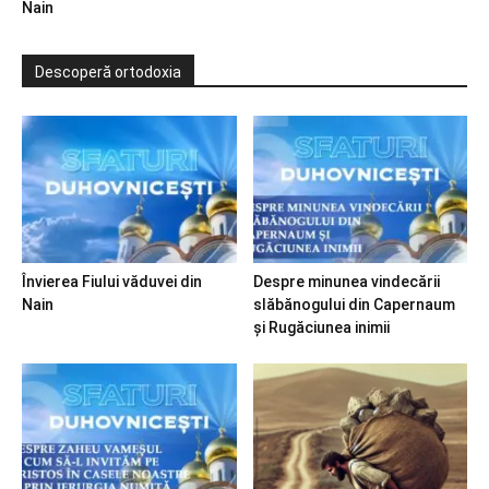
Nain
Descoperă ortodoxia
Învierea Fiului văduvei din
Despre minunea vindecării
Nain
slăbănogului din Capernaum
și Rugăciunea inimii