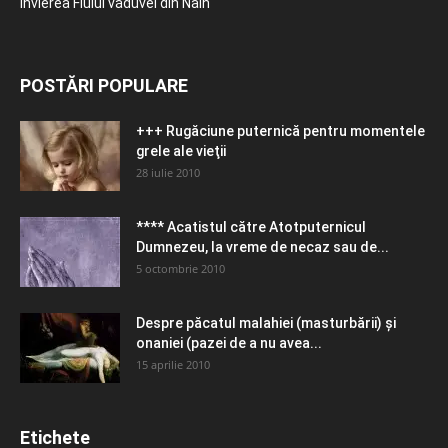
Învierea Fiului văduvei din Nain
POSTĂRI POPULARE
+++ Rugăciune puternică pentru momentele
grele ale vieţii
28 iulie 2010
**** Acatistul către Atotputernicul
Dumnezeu, la vreme de necaz sau de...
5 octombrie 2010
Despre păcatul malahiei (masturbării) şi
onaniei (pazei de a nu avea...
15 aprilie 2010
Etichete