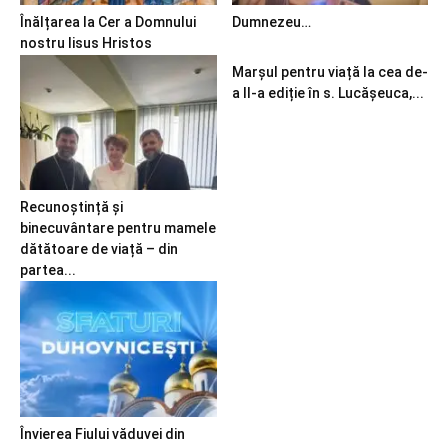
Înălțarea la Cer a Domnului
Dumnezeu…
nostru Iisus Hristos
Marșul pentru viață la cea de-
a II-a ediție în s. Lucășeuca,...
Recunoștință și
binecuvântare pentru mamele
dătătoare de viață – din
partea...
Învierea Fiului văduvei din