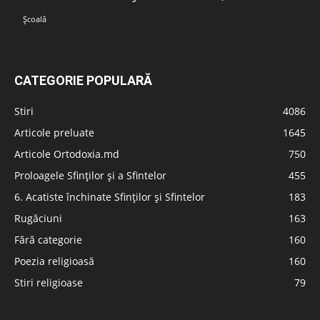
Școală
CATEGORIE POPULARĂ
Stiri
4086
Articole preluate
1645
Articole Ortodoxia.md
750
Proloagele Sfinților și a Sfintelor
455
6. Acatiste închinate Sfinților și Sfintelor
183
Rugăciuni
163
Fără categorie
160
Poezia religioasă
160
Stiri religioase
79