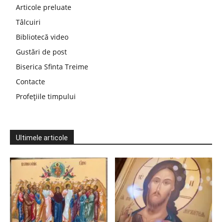
Articole preluate
Tâlcuiri
Bibliotecă video
Gustări de post
Biserica Sfinta Treime
Contacte
Profețiile timpului
Ultimele articole