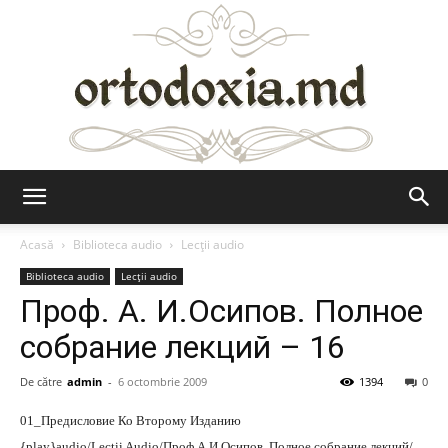
Ortodoxia.md
Acasă
Biblioteca audio
Lecții audio
Biblioteca audio
Lecții audio
Проф. А. И.Осипов. Полное
собрание лекций – 16
De către
admin
-
6 octombrie 2009
1394
0
01_Предисловие Ко Второму Изданию
{play}audio/Lectii Audio/Проф.А.И.Осипов. Полное собрание лекций/