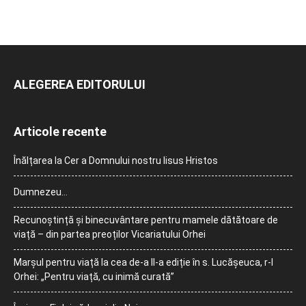
ALEGEREA EDITORULUI
Articole recente
Înălțarea la Cer a Domnului nostru Iisus Hristos
Dumnezeu…
Recunoștință și binecuvântare pentru mamele dătătoare de
viață – din partea preoților Vicariatului Orhei
Marșul pentru viață la cea de-a II-a ediție în s. Lucășeuca, r-l
Orhei: „Pentru viață, cu inimă curată”