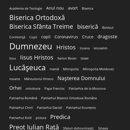
Anul nou
avort
Academia de Teologie
Biserica
Biserica Ortodoxă
Biserica Sfânta Treime
biserică
Botezul
dragoste
copil
Coronavirus
Cruce
Conferință
Copii
Dumnezeu
Hristos
Icoana
Ierusalim
Iisus Hristos
Iisus
Ilarion Boian
Israel
Lucășeuca
mamă
Mitropolia
Mitropolia Moldovei;
Nașterea Domnului
moarte
Mântuitorul Hristos
Orhei
ortodoxia
Papa Francisc
Patriarhia de la Moscova
Patriarhia Română
Patriarhul Bisericii Ortodoxe Române
Patriarhul Chiril
Patriarhul Daniel
Patriarhul Ecumenic
Predica
Patriarhul Kirill
pictura
Preot Iulian Rață
Sfaturi duhovnicești;
Sinaxa