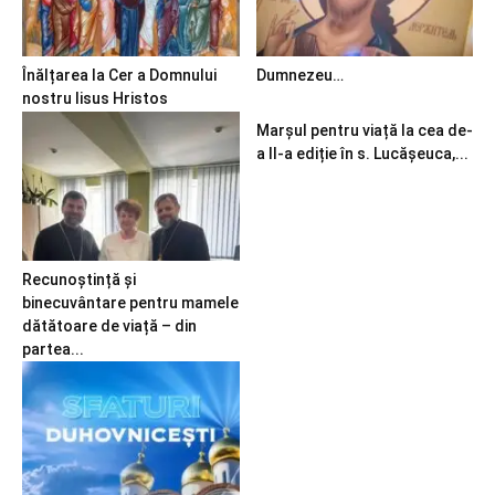
Înălțarea la Cer a Domnului
Dumnezeu…
nostru Iisus Hristos
Marșul pentru viață la cea de-
a II-a ediție în s. Lucășeuca,...
Recunoștință și
binecuvântare pentru mamele
dătătoare de viață – din
partea...