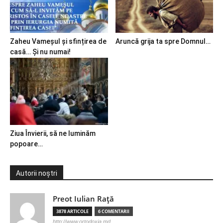
Zaheu Vameșul și sfințirea de
Aruncă grija ta spre Domnul…
casă… Și nu numai!
Ziua Învierii, să ne luminăm
popoare…
Autorii noștri
Preot Iulian Raţă
3878 ARTICOLE
6 COMENTARII
http://www.ortodoxia.md