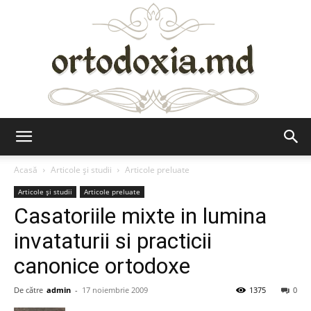
Ortodoxia.md
Acasă
Articole şi studii
Articole preluate
Articole şi studii
Articole preluate
Casatoriile mixte in lumina
invataturii si practicii
canonice ortodoxe
De către
admin
-
17 noiembrie 2009
1375
0