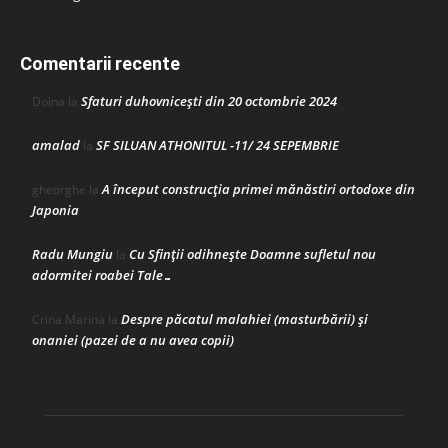
Comentarii recente
Sfaturi duhovnicești din 20 octombrie 2024
Doina
la
amalad
SF SILUAN ATHONITUL -11/ 24 SEPEMBRIE
la
A început construcţia primei mănăstiri ortodoxe din
gheorghe
la
Japonia
Radu Mungiu
Cu Sfinții odihnește Doamne sufletul nou
la
adormitei roabei Tale…
Despre păcatul malahiei (masturbării) şi
Crina Marina
la
onaniei (pazei de a nu avea copii)