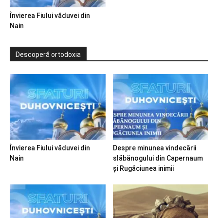
Învierea Fiului văduvei din
Nain
Descoperă ortodoxia
Învierea Fiului văduvei din
Despre minunea vindecării
Nain
slăbănogului din Capernaum
și Rugăciunea inimii