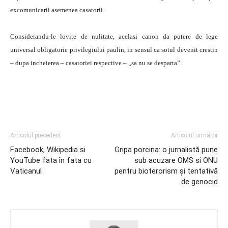
excomunicarii asemenea casatorii.
Considerandu-le lovite de nulitate, acelasi canon da putere de lege
universal obligatorie pri­vilegiului paulin, in sensul ca sotul devenit crestin
– dupa incheierea – casatoriei respective – „sa nu se desparta”.
Articolul precedent
Articolul următor
Facebook, Wikipedia si
Gripa porcina: o jurnalistă pune
YouTube fata în fata cu
sub acuzare OMS si ONU
Vaticanul
pentru bioterorism şi tentativă
de genocid