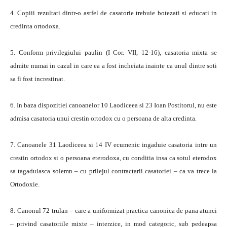
4. Copiii rezultati dintr-o astfel de casatorie trebuie botezati si edu­cati in
credinta ortodoxa.
5. Conform privilegiului paulin (I Cor. VII, 12-16), casatoria mixta se
admite numai in cazul in care ea a fost incheiata inainte ca unul dintre soti
sa fi fost increstinat.
6. In baza dispozitiei canoanelor 10 Laodiceea si 23 Ioan Postitorul, nu este
admisa casatoria unui crestin ortodox cu o persoana de alta credinta.
7. Canoanele 31 Laodiceea si 14 IV ecumenic ingaduie casatoria intre un
crestin ortodox si o persoana eterodoxa, cu conditia insa ca sotul eterodox
sa tagaduiasca solemn – cu prilejul contractarii casa­toriei – ca va trece la
Ortodoxie.
8. Canonul 72 trulan – care a uniformizat practica canonica de pana atunci
– privind casatoriile mixte – interzice, in mod categoric, sub pedeapsa