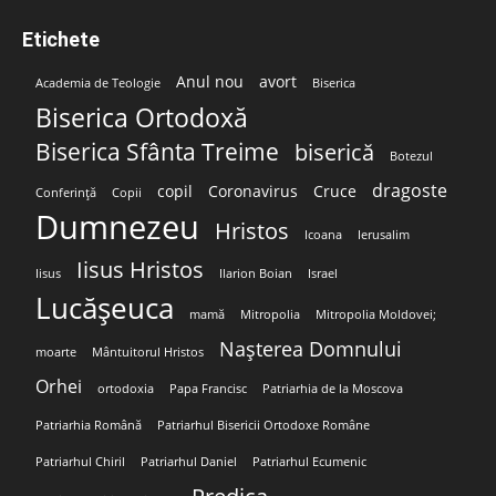
Etichete
Anul nou
avort
Academia de Teologie
Biserica
Biserica Ortodoxă
Biserica Sfânta Treime
biserică
Botezul
dragoste
copil
Coronavirus
Cruce
Conferință
Copii
Dumnezeu
Hristos
Icoana
Ierusalim
Iisus Hristos
Iisus
Ilarion Boian
Israel
Lucășeuca
mamă
Mitropolia
Mitropolia Moldovei;
Nașterea Domnului
moarte
Mântuitorul Hristos
Orhei
ortodoxia
Papa Francisc
Patriarhia de la Moscova
Patriarhia Română
Patriarhul Bisericii Ortodoxe Române
Patriarhul Chiril
Patriarhul Daniel
Patriarhul Ecumenic