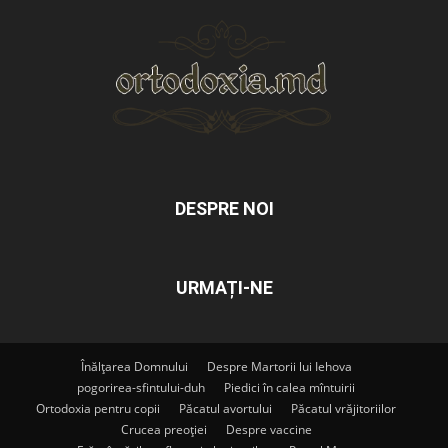
DESPRE NOI
URMAȚI-NE
Înălțarea Domnului
Despre Martorii lui Iehova
pogorirea-sfintului-duh
Piedici în calea mîntuirii
Ortodoxia pentru copii
Păcatul avortului
Păcatul vrăjitoriilor
Crucea preoției
Despre vaccine