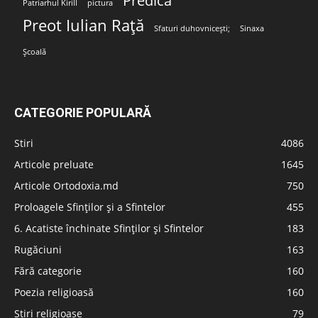
Predica
Patriarhul Kirill
pictura
Preot Iulian Rață
Sfaturi duhovnicești;
Sinaxa
Școală
CATEGORIE POPULARĂ
Stiri
4086
Articole preluate
1645
Articole Ortodoxia.md
750
Proloagele Sfinților și a Sfintelor
455
6. Acatiste închinate Sfinților și Sfintelor
183
Rugăciuni
163
Fără categorie
160
Poezia religioasă
160
Stiri religioase
79