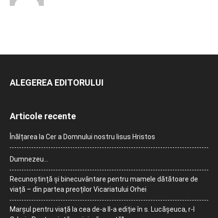
ALEGEREA EDITORULUI
Articole recente
Înălțarea la Cer a Domnului nostru Iisus Hristos
Dumnezeu…
Recunoștință și binecuvântare pentru mamele dătătoare de
viață – din partea preoților Vicariatului Orhei
Marșul pentru viață la cea de-a II-a ediție în s. Lucășeuca, r-l