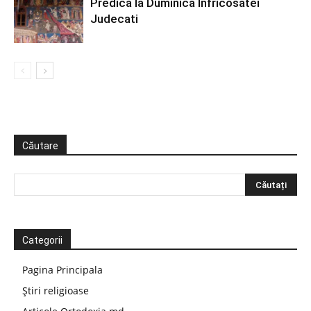
Predica la Duminica Înfricosatei
Judecati
Căutare
Categorii
Pagina Principala
Știri religioase