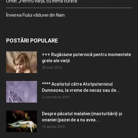
Orhei: „Pentru viață, cu inimă curată”
Învierea Fiului văduvei din Nain
POSTĂRI POPULARE
+++ Rugăciune puternică pentru momentele
grele ale vieţii
28 iulie 2010
**** Acatistul către Atotputernicul
Dumnezeu, la vreme de necaz sau de...
5 octombrie 2010
Despre păcatul malahiei (masturbării) şi
onaniei (pazei de a nu avea...
15 aprilie 2010