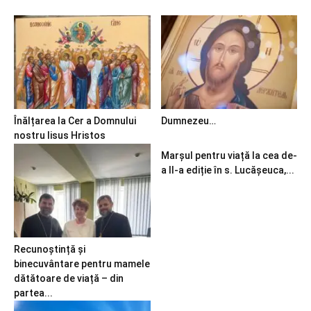
Înălțarea la Cer a Domnului
Dumnezeu…
nostru Iisus Hristos
Marșul pentru viață la cea de-
a II-a ediție în s. Lucășeuca,...
Recunoștință și
binecuvântare pentru mamele
dătătoare de viață – din
partea...