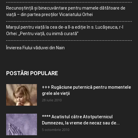
Recunoștință și binecuvântare pentru mamele dătătoare de
viață – din partea preoților Vicariatului Orhei
Marșul pentru viață la cea de-a II-a ediție în s. Lucășeuca, r-l
Orhei: „Pentru viață, cu inimă curată”
Învierea Fiului văduvei din Nain
POSTĂRI POPULARE
+++ Rugăciune puternică pentru momentele
grele ale vieţii
28 iulie 2010
**** Acatistul către Atotputernicul
Dumnezeu, la vreme de necaz sau de...
5 octombrie 2010