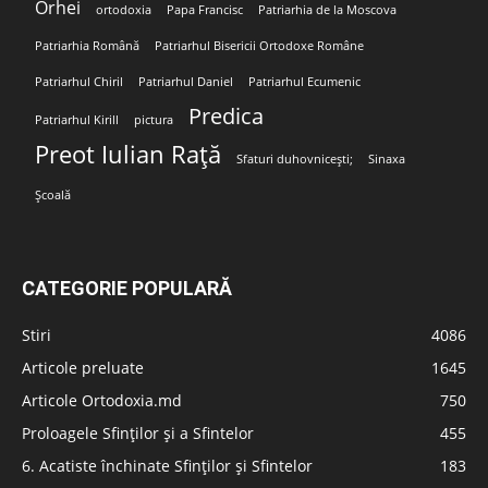
Orhei
ortodoxia
Papa Francisc
Patriarhia de la Moscova
Patriarhia Română
Patriarhul Bisericii Ortodoxe Române
Patriarhul Chiril
Patriarhul Daniel
Patriarhul Ecumenic
Predica
Patriarhul Kirill
pictura
Preot Iulian Rață
Sfaturi duhovnicești;
Sinaxa
Școală
CATEGORIE POPULARĂ
Stiri
4086
Articole preluate
1645
Articole Ortodoxia.md
750
Proloagele Sfinților și a Sfintelor
455
6. Acatiste închinate Sfinților și Sfintelor
183