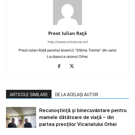
Preot Iulian Raţă
http://www.ortodoxia.md
Preot Iulian Rață parohul bisericii ”Sfânta Treime” din satul
Lucășeuca raionul Orhei.
ARTICOLE SIMILARE
DE LA ACELAȘI AUTOR
Recunoștință și binecuvântare pentru
mamele dătătoare de viață – din
partea preoților Vicariatului Orhei