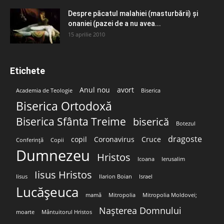
Despre păcatul malahiei (masturbării) şi
onaniei (pazei de a nu avea...
15 aprilie 2010
Etichete
Anul nou
avort
Academia de Teologie
Biserica
Biserica Ortodoxă
Biserica Sfânta Treime
biserică
Botezul
dragoste
copil
Coronavirus
Cruce
Conferință
Copii
Dumnezeu
Hristos
Icoana
Ierusalim
Iisus Hristos
Iisus
Ilarion Boian
Israel
Lucășeuca
mamă
Mitropolia
Mitropolia Moldovei;
Nașterea Domnului
moarte
Mântuitorul Hristos