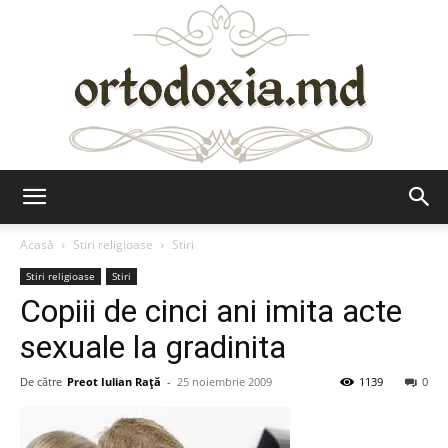
Ortodoxia.md
Acasă
Stiri religioase
Stiri
Stiri religioase
Stiri
Copiii de cinci ani imita acte
sexuale la gradinita
De către
Preot Iulian Raţă
-
25 noiembrie 2009
1139
0