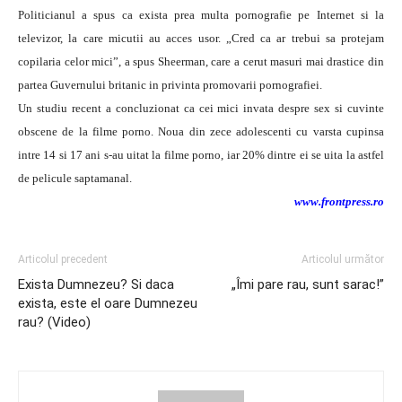
Politicianul a spus ca exista prea multa pornografie pe Internet si la
televizor, la care micutii au acces usor. „Cred ca ar trebui sa protejam
copilaria celor mici”, a spus Sheerman, care a cerut masuri mai drastice din
partea Guvernului britanic in privinta promovarii pornografiei.
Un studiu recent a concluzionat ca cei mici invata despre sex si cuvinte
obscene de la filme porno. Noua din zece adolescenti cu varsta cupinsa
intre 14 si 17 ani s-au uitat la filme porno, iar 20% dintre ei se uita la astfel
de pelicule saptamanal.
www.frontpress.ro
Articolul precedent
Articolul următor
Exista Dumnezeu? Si daca
„Îmi pare rau, sunt sarac!”
exista, este el oare Dumnezeu
rau? (Video)