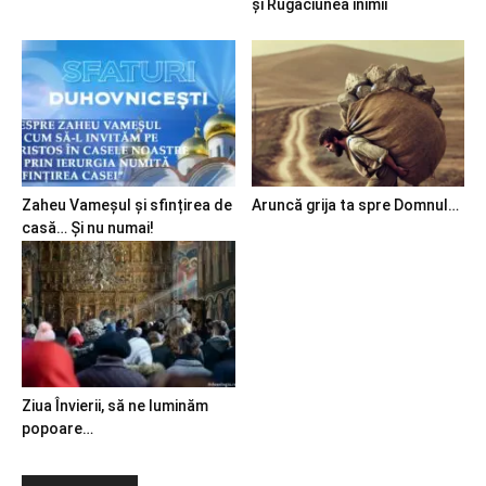
și Rugăciunea inimii
Zaheu Vameșul și sfințirea de
Aruncă grija ta spre Domnul…
casă… Și nu numai!
Ziua Învierii, să ne luminăm
popoare…