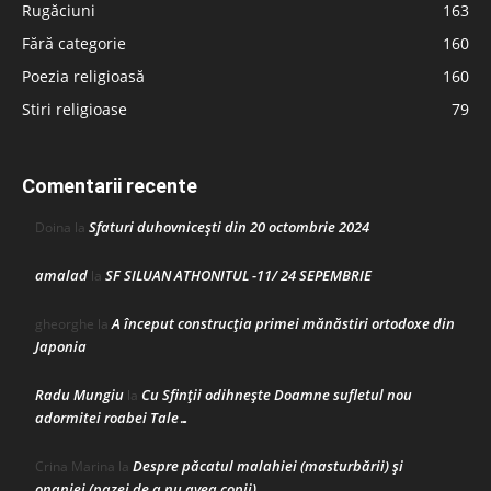
Rugăciuni
163
Fără categorie
160
Poezia religioasă
160
Stiri religioase
79
Comentarii recente
Sfaturi duhovnicești din 20 octombrie 2024
Doina
la
amalad
SF SILUAN ATHONITUL -11/ 24 SEPEMBRIE
la
A început construcţia primei mănăstiri ortodoxe din
gheorghe
la
Japonia
Radu Mungiu
Cu Sfinții odihnește Doamne sufletul nou
la
adormitei roabei Tale…
Despre păcatul malahiei (masturbării) şi
Crina Marina
la
onaniei (pazei de a nu avea copii)