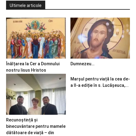
Ultimele articole
Înălțarea la Cer a Domnului
Dumnezeu…
nostru Iisus Hristos
Marșul pentru viață la cea de-
a II-a ediție în s. Lucășeuca,...
Recunoștință și
binecuvântare pentru mamele
dătătoare de viață – din