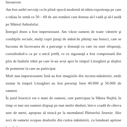
întoarcere.
Am fost astfel nevoiţi ca în plină epocă modernă să trăim experienţa pe care
o trăiau în urmă cu 50 – 60 de ani românii care doreau să-l vadă şi să-l audă
pe Sfântul Ardealului.
Întregul drum a fost impresionant. Am văzut oameni de toate vârstele şi
condiţiile sociale, mulţi copii ţinuţi de mână de părinţi sau bunici, care se
bucurau de încercarea de a parcurge o distanţă cu care nu sunt obişnuiţi,
considerând-o ca pe o mică jertfă, ce cu siguranţă a fost compensată din
plin de înaltele trăiri pe care le-au avut apoi în timpul Liturghiei şi slujbei
de pomenire la care au participat.
Mult mai impresionante însă au fost imaginile din incinta mănăstirii, unde
numai în timpul Liturghiei au fost prezenţi între 40.000 şi 50.000 de
oameni.
În jurul bisericii era o mare de oameni, care participau la Sfânta Slujbă, în
timp ce mai sus oameni dispuşi pe mai multe rânduri, într-o coadă de câteva
sute de metri, aşteptau să treacă pe la mormântul Părintelui Arsenie. Alte
zeci de oameni ocupau dealurile din curtea mănăstirii, cu lumânari aprinse