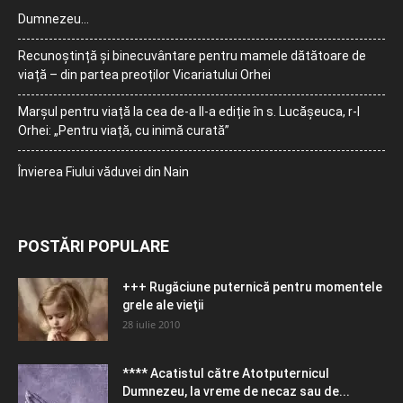
Dumnezeu…
Recunoștință și binecuvântare pentru mamele dătătoare de
viață – din partea preoților Vicariatului Orhei
Marșul pentru viață la cea de-a II-a ediție în s. Lucășeuca, r-l
Orhei: „Pentru viață, cu inimă curată”
Învierea Fiului văduvei din Nain
POSTĂRI POPULARE
+++ Rugăciune puternică pentru momentele
grele ale vieţii
28 iulie 2010
**** Acatistul către Atotputernicul
Dumnezeu, la vreme de necaz sau de...