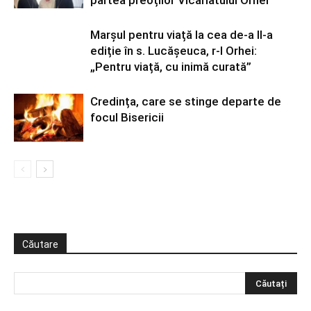
partea preoților Vicariatului Orhei
Marșul pentru viață la cea de-a II-a
ediție în s. Lucășeuca, r-l Orhei:
„Pentru viață, cu inimă curată”
Credința, care se stinge departe de
focul Bisericii
Căutare