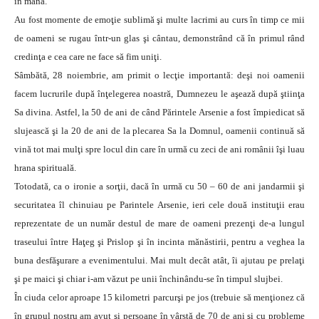
în mână.
Au fost momente de emoţie sublimă şi multe lacrimi au curs în timp ce mii
de oameni se rugau într-un glas şi cântau, demonstrând că în primul rând
credinţa e cea care ne face să fim uniţi.
Sâmbătă, 28 noiembrie, am primit o lecţie importantă: deşi noi oamenii
facem lucrurile după înţelegerea noastră, Dumnezeu le aşează după ştiinţa
Sa divina. Astfel, la 50 de ani de când Părintele Arsenie a fost împiedicat să
slujească şi la 20 de ani de la plecarea Sa la Domnul, oamenii continuă să
vină tot mai mulţi spre locul din care în urmă cu zeci de ani românii îşi luau
hrana spirituală.
Totodată, ca o ironie a sorţii, dacă în urmă cu 50 – 60 de ani jandarmii şi
securitatea îl chinuiau pe Parintele Arsenie, ieri cele două instituţii erau
reprezentate de un număr destul de mare de oameni prezenţi de-a lungul
traseului între Haţeg şi Prislop şi în incinta mănăstirii, pentru a veghea la
buna desfăşurare a evenimentului. Mai mult decât atât, îi ajutau pe prelaţi
şi pe maici şi chiar i-am văzut pe unii închinându-se în timpul slujbei.
În ciuda celor aproape 15 kilometri parcurşi pe jos (trebuie să menţionez că
în grupul nostru am avut şi persoane în vârstă de 70 de ani şi cu probleme