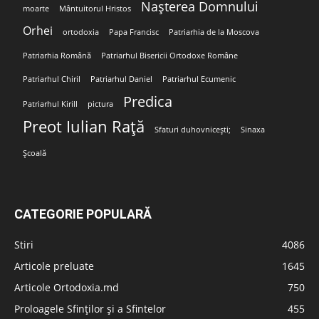
Nașterea Domnului
moarte
Mântuitorul Hristos
Orhei
ortodoxia
Papa Francisc
Patriarhia de la Moscova
Patriarhia Română
Patriarhul Bisericii Ortodoxe Române
Patriarhul Chiril
Patriarhul Daniel
Patriarhul Ecumenic
Predica
Patriarhul Kirill
pictura
Preot Iulian Rață
Sfaturi duhovnicești;
Sinaxa
Școală
CATEGORIE POPULARĂ
Stiri
4086
Articole preluate
1645
Articole Ortodoxia.md
750
Proloagele Sfinților și a Sfintelor
455