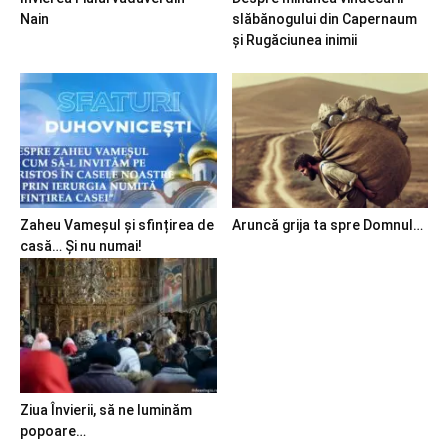
Nain
slăbănogului din Capernaum
și Rugăciunea inimii
Zaheu Vameșul și sfințirea de
Aruncă grija ta spre Domnul…
casă… Și nu numai!
Ziua Învierii, să ne luminăm
popoare…