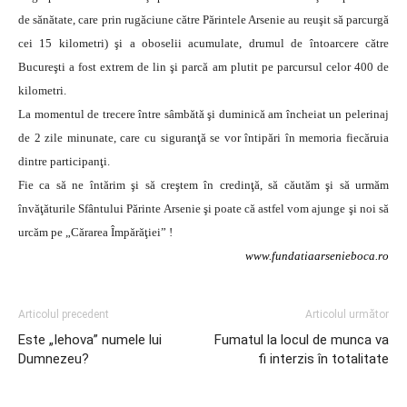
de sănătate, care prin rugăciune către Părintele Arsenie au reuşit să parcurgă
cei 15 kilometri) şi a oboselii acumulate, drumul de întoarcere către
Bucureşti a fost extrem de lin şi parcă am plutit pe parcursul celor 400 de
kilometri.
La momentul de trecere între sâmbătă şi duminică am încheiat un pelerinaj
de 2 zile minunate, care cu siguranţă se vor întipări în memoria fiecăruia
dintre participanţi.
Fie ca să ne întărim şi să creştem în credinţă, să căutăm şi să urmăm
învăţăturile Sfântului Părinte Arsenie şi poate că astfel vom ajunge şi noi să
urcăm pe „Cărarea Împărăţiei” !
www.fundatiaarsenieboca.ro
Articolul precedent
Articolul următor
Este „Iehova” numele lui
Fumatul la locul de munca va
Dumnezeu?
fi interzis în totalitate