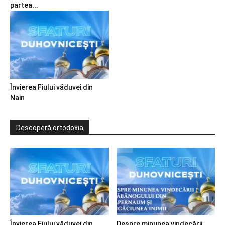
partea...
Învierea Fiului văduvei din
Nain
Descoperă ortodoxia
Învierea Fiului văduvei din
Despre minunea vindecării