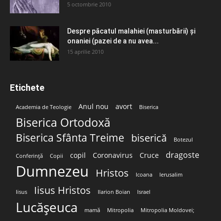
5 octombrie 2010
Despre păcatul malahiei (masturbării) şi
onaniei (pazei de a nu avea...
15 aprilie 2010
Etichete
Anul nou
avort
Academia de Teologie
Biserica
Biserica Ortodoxă
Biserica Sfânta Treime
biserică
Botezul
dragoste
copil
Coronavirus
Cruce
Conferință
Copii
Dumnezeu
Hristos
Icoana
Ierusalim
Iisus Hristos
Iisus
Ilarion Boian
Israel
Lucășeuca
mamă
Mitropolia
Mitropolia Moldovei;