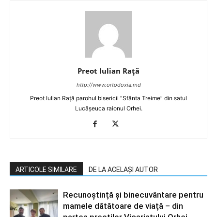
Preot Iulian Raţă
http://www.ortodoxia.md
Preot Iulian Rață parohul bisericii ”Sfânta Treime” din satul
Lucășeuca raionul Orhei.
ARTICOLE SIMILARE
DE LA ACELAȘI AUTOR
Recunoștință și binecuvântare pentru
mamele dătătoare de viață – din