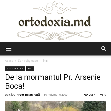
Ortodoxia.md
Acasă
Stiri religioase
Stiri
Stiri religioase
Stiri
De la mormantul Pr. Arsenie
Boca!
De către
Preot Iulian Raţă
-
30 noiembrie 2009
2057
0