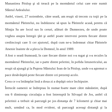
Manastirea Prislop şi să treacă pe la mormântul celui care este numit
Sfântul Ardealului.
Astfel, vineri, 27 noiembrie, către seară, am reuşit să trecem cu toţii pe la
mormântul Părintelui, nu îndrăznesc să spun la Părintele acasă, pentru că
Sfinţia Sa are locul sus în ceruri, alături de Dumnezeu, de unde poate
veghea asupra întregii ţări şi astfel poate interveni pentru fiecare dintre
credincioşii care îi cer ajutorul, după cum ne-a îndemnat chiar Părintele
Arsenie înainte de a pleca la Domnul, în anul 1989.
A fost o seară frumoasă, în care fiecare dintre noi s-a rugat şi s-a recules la
mormântul Părintelui, iar o parte dintre pelerini, în pofida întunericului, au
reuşit să ajungă şi la Peştera Sfântului Ioan de la Prislop, unde s-a aşternut o
pace desăvârşită peste fiecare dintre cei prezenţi acolo.
Ceea ce s-a întâmplat însă a doua zi a depăşit orice închipuire.
Întrucât oamenii se îndreptau în numar foarte mare către mănăstire, după
ora 6 dimineaţa circulaţia a fost întreruptă în Silvaşul de Jos, astfel că
pelerinii a trebuit să parcurgă pe jos distanţa de 7 kilometri şi chiar mai
mult, urmând ca, în mod evident, să parcurgă aceeaşi distanţă şi la