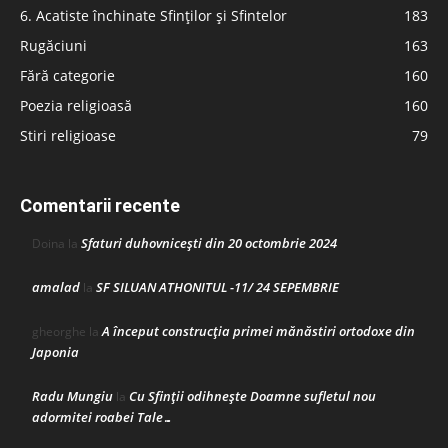
6. Acatiste închinate Sfinților și Sfintelor
183
Rugăciuni
163
Fără categorie
160
Poezia religioasă
160
Stiri religioase
79
Comentarii recente
Sfaturi duhovnicești din 20 octombrie 2024
Doina
la
amalad
SF SILUAN ATHONITUL -11/ 24 SEPEMBRIE
la
A început construcţia primei mănăstiri ortodoxe din
gheorghe
la
Japonia
Radu Mungiu
Cu Sfinții odihnește Doamne sufletul nou
la
adormitei roabei Tale…