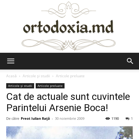
Ortodoxia.md
Acasă
Articole şi studii
Articole preluate
Articole şi studii
Articole preluate
Cat de actuale sunt cuvintele
Parintelui Arsenie Boca!
De către
Preot Iulian Raţă
-
30 noiembrie 2009
1190
1