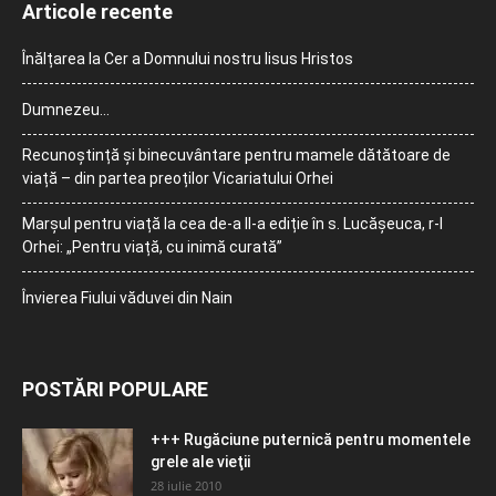
Articole recente
Înălțarea la Cer a Domnului nostru Iisus Hristos
Dumnezeu…
Recunoștință și binecuvântare pentru mamele dătătoare de
viață – din partea preoților Vicariatului Orhei
Marșul pentru viață la cea de-a II-a ediție în s. Lucășeuca, r-l
Orhei: „Pentru viață, cu inimă curată”
Învierea Fiului văduvei din Nain
POSTĂRI POPULARE
+++ Rugăciune puternică pentru momentele
grele ale vieţii
28 iulie 2010