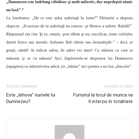
„Dumnezeu este îndelung răbdător şi mult milostiv, dar nepedepsit nimic
nu lasă”.”
La întrebarea: „De ce este atâta suferinţă în lume?” Părintele a răspuns
răspicat: „Evaziune de la suferinţă nu cunosc: şi Hristos a suferit. Rabdă!”.
Răspunsul era clar. Şi tu, omule, poti răbda şi nu crucificat, toate celelalte
dureri fizice sau morale, îndurate fără cârtire sau deznadejde.” – deci, ai
greşit, rabdă! Ai ridicat sabia, de sabie vei muri! Cu măsura cu care ai
măsurat, ţi se va măsura! Aici, împletindu-se dreptatea lui Dumnezeu
(ispaşirea) cu milostivirea adică, iei „bătaie” aici pentru a nu lua „dincolo”.
Articolul precedent
Articolul următor
Este „Iehova” numele lui
Fumatul la locul de munca va
Dumnezeu?
fi interzis în totalitate