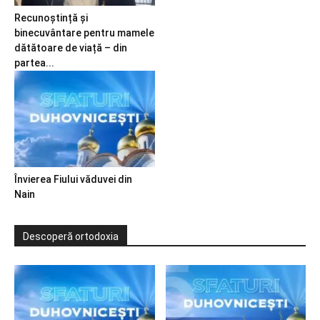
Recunoștință și
binecuvântare pentru mamele
dătătoare de viață – din
partea...
Învierea Fiului văduvei din
Nain
Descoperă ortodoxia