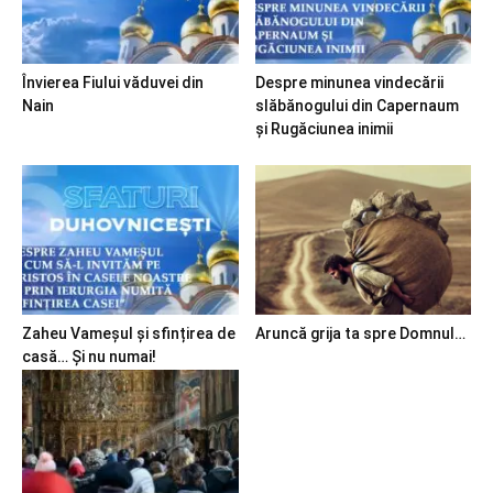
Învierea Fiului văduvei din
Despre minunea vindecării
Nain
slăbănogului din Capernaum
și Rugăciunea inimii
Zaheu Vameșul și sfințirea de
Aruncă grija ta spre Domnul…
casă… Și nu numai!