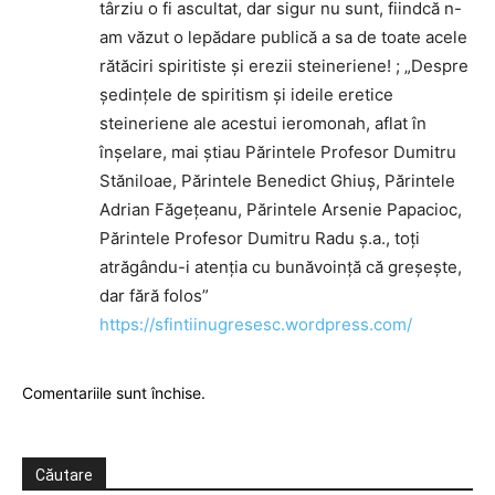
târziu o fi ascultat, dar sigur ‎nu sunt, ‎fiindcă n-
am văzut o lepădare publică a sa de toate ‎acele
rătăciri spiritiste și erezii ‎steineriene! ; „Despre
ședințele de spiritism și ideile eretice
steineriene ale acestui ieromonah, ‎aflat în
înșelare, mai știau Părintele Profesor Dumitru
Stăniloae, ‎Părintele ‎Benedict Ghiuș, Părintele
Adrian Făgețeanu, Părintele Arsenie ‎Papacioc,
‎Părintele Profesor Dumitru Radu ș.a., toți
atrăgându-i atenția cu ‎bunăvoință că ‎greșește,
dar fără folos”
https://sfintiinugresesc.wordpress.com/
Comentariile sunt închise.
Căutare