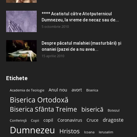
**** Acatistul către Atotputernicul
Dumnezeu, la vreme de necaz sau de...
5 octombrie 2010
Despre păcatul malahiei (masturbării) şi
onaniei (pazei de a nu avea...
15 aprilie 2010
Etichete
Anul nou
avort
Academia de Teologie
Biserica
Biserica Ortodoxă
Biserica Sfânta Treime
biserică
Botezul
dragoste
copil
Coronavirus
Cruce
Conferință
Copii
Dumnezeu
Hristos
Icoana
Ierusalim