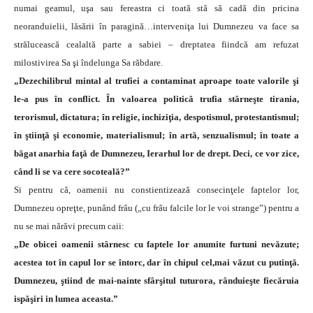
numai geamul, uşa sau fereastra ci toată stă să cadă din pricina
neoranduielii, lăsării în paragină…interveniţa lui Dumnezeu va face sa
strălucească cealaltă parte a sabiei – dreptatea fiindcă am refuzat
milostivirea Sa şi îndelunga Sa răbdare.
„Dezechilibrul mintal al trufiei a contaminat aproape toate valorile şi
le-a pus în conflict. În valoarea politică trufia stârneşte tirania,
terorismul, dictatura; în religie, inchiziţia, despotismul, protestantismul;
în ştiinţă şi economie, materialismul; în artă, senzualismul; în toate a
băgat anarhia faţă de Dumnezeu, Ierarhul lor de drept. Deci, ce vor zice,
când li se va cere socoteală?”
Si pentru că, oamenii nu constientizează consecinţele faptelor lor,
Dumnezeu opreţte, punând frâu („cu frâu falcile lor le voi strange”) pentru a
nu se mai nărăvi precum caii:
„De obicei oamenii stârnesc cu faptele lor anumite furtuni nevăzute;
acestea tot în capul lor se întorc, dar în chipul cel,mai văzut cu putinţă.
Dumnezeu, ştiind de mai-nainte sfârşitul tuturora, rânduieşte fiecăruia
ispăşiri in lumea aceasta.”