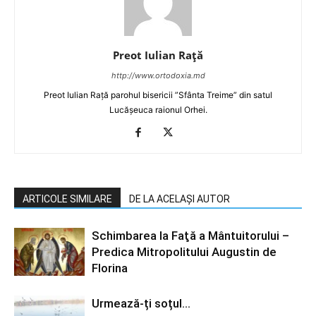
Preot Iulian Raţă
http://www.ortodoxia.md
Preot Iulian Rață parohul bisericii ”Sfânta Treime” din satul
Lucășeuca raionul Orhei.
ARTICOLE SIMILARE
DE LA ACELAȘI AUTOR
Schimbarea la Faţă a Mântuitorului –
Predica Mitropolitului Augustin de
Florina
Urmează-ți soțul…