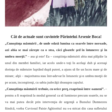
Cât de actuale sunt cuvintele Părintelui Arsenie Boca!
„Cunoştinţa mântuirii , de unde odată lumina ca soarele între noroade,
azi abia se mai zăreşte ca o stea, căci gloatele şed în întunerec şi în
umbra morţii.”
– asa şi este! Ea – conştiinţa mântuirii abia mai pâlpâie la
unul din membri familiei, iar acolo unde-s toţi în acelaşi duh şi aceeaşi
dorinţa de mântuire luptând după puteri, a ajuns să fie un lucru mare şi de
mirare; alţii – majoritatea stau într-adevar în întuneric şi-n umbra morţii de
pe acum, inconştienţi, cu sabia judecăţii deasupra capului.
„Cunoştiinţa mântuirii trebuie, cu orice preţ, reaprinsă între oameni”.
–
pentru a fi reaprinsă la modul general ca să lumineze precum soarele, nu se
va mai putea decât prin intervenţia de urgenţă a Bunului Dumnezeu
fiindcă, vorba Cuviosul Paisie Aghioritul nu s-a stricat din casa sufletului