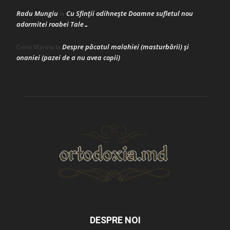
Radu Mungiu
Cu Sfinții odihnește Doamne sufletul nou
la
adormitei roabei Tale…
Despre păcatul malahiei (masturbării) şi
Crina Marina
la
onaniei (pazei de a nu avea copii)
DESPRE NOI