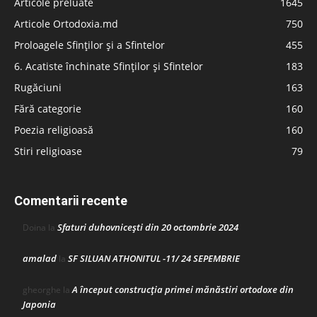
Articole preluate
1645
Articole Ortodoxia.md
750
Proloagele Sfinților și a Sfintelor
455
6. Acatiste închinate Sfinților și Sfintelor
183
Rugăciuni
163
Fără categorie
160
Poezia religioasă
160
Stiri religioase
79
Comentarii recente
Sfaturi duhovnicești din 20 octombrie 2024
Doina
la
amalad
SF SILUAN ATHONITUL -11/ 24 SEPEMBRIE
la
A început construcţia primei mănăstiri ortodoxe din
gheorghe
la
Japonia