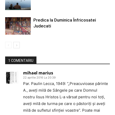
Predica la Duminica Înfricosatei
Judecati
1 COMENTARIU
mihael marius
22 aprilie 2016 La 20:39
Par. Paulin Lecca, 1949: “„Preacuvioase părinte
A., aveți milă de Sângele pe care Domnul
nostru Iisus ‎Hristos L-a vărsat pentru noi ‎toți,
aveți milă de turma pe care o păstoriți și aveți
‎milă de sufletul sfinției voastre”. Poate mai