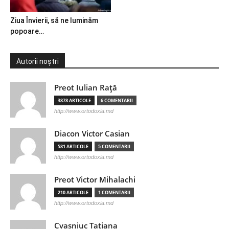
Ziua Învierii, să ne luminăm
popoare…
Autorii noștri
Preot Iulian Raţă
3878 ARTICOLE
6 COMENTARII
http://www.ortodoxia.md
Diacon Victor Casian
581 ARTICOLE
5 COMENTARII
http://www.ortodoxia.md
Preot Victor Mihalachi
210 ARTICOLE
1 COMENTARII
http://www.ortodoxia.md
Cvasniuc Tatiana