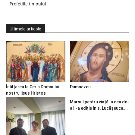
Profețiile timpului
Ultimele articole
Înălțarea la Cer a Domnului
Dumnezeu…
nostru Iisus Hristos
Marșul pentru viață la cea de-
a II-a ediție în s. Lucășeuca,...