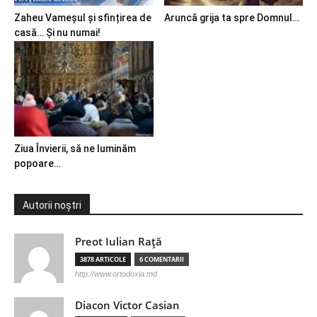
Zaheu Vameșul și sfințirea de
Aruncă grija ta spre Domnul…
casă… Și nu numai!
Ziua Învierii, să ne luminăm
popoare…
Autorii noștri
Preot Iulian Raţă
3878 ARTICOLE
6 COMENTARII
http://www.ortodoxia.md
Diacon Victor Casian