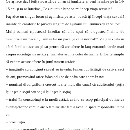
Ce aş face dacă fetiţa noastră de un an şi jumătate ar veni la mine pe la 14-
15 ani şi m-ar întreba: „Ce zici tati e bine să-mi încep viaţa sexuală?
I-aş zice un singur lucru şi aş insista pe asta: „dacă îţi începi viaţa sexuală
înainte de căsătorie te privezi singură de ajutorul lui Dumnezeu în viitor”.
Mulţi oameni ripostează imediat când le spui că dragostea înainte de
căsătorie e un păcat: „Cum să fie un păcat, e ceva normal!” Viaţa sexuală în
afară familiei este un păcat pentru că are efecte în lanţ extraordinar de mari
asupra societăţii de astăzi şi mai ales asupra celei de mâine. E foarte simplu
să vedem aceste efecte în jurul nostru astăzi:
– imaginile cu conţinut sexual au invadat lumea publicităţii de câţiva zeci
de ani, promovând orice folosindu-se de pofta care apare în noi.
– numărul divorţurilor a crescut foarte mult din cauză că adulterului (soţia
îşi înşeală soţul sau soţul îşi înşeală soţia)
– traiul în concubinaj e la modă astăzi, având ca scop principal obţinerea
avantajelor pe care le are o familie dar fără a avea în spate responsabilitatea
ei.
– prostituţia
– explozia extraordinară a fenomenului homsexualităţii.