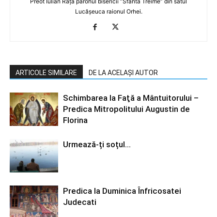
Preot Iulian Rață parohul bisericii ”Sfânta Treime” din satul
Lucășeuca raionul Orhei.
ARTICOLE SIMILARE
DE LA ACELAȘI AUTOR
Schimbarea la Faţă a Mântuitorului –
Predica Mitropolitului Augustin de
Florina
Urmează-ți soțul…
Predica la Duminica Înfricosatei
Judecati