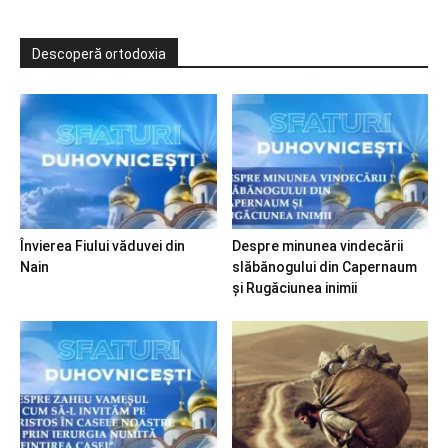
Descoperă ortodoxia
Învierea Fiului văduvei din
Despre minunea vindecării
Nain
slăbănogului din Capernaum
și Rugăciunea inimii