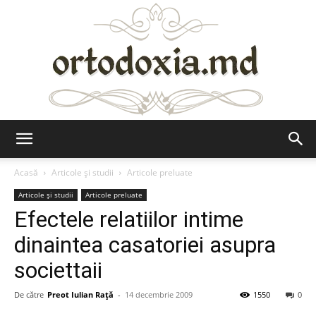
Ortodoxia.md
Acasă
Articole şi studii
Articole preluate
Articole şi studii
Articole preluate
Efectele relatiilor intime
dinaintea casatoriei asupra
societtaii
De către
Preot Iulian Raţă
-
14 decembrie 2009
1550
0