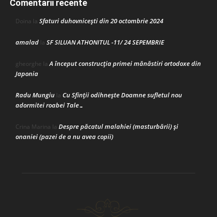
Comentarii recente
Sfaturi duhovnicești din 20 octombrie 2024
Doina
la
amalad
SF SILUAN ATHONITUL -11/ 24 SEPEMBRIE
la
A început construcţia primei mănăstiri ortodoxe din
gheorghe
la
Japonia
Radu Mungiu
Cu Sfinții odihnește Doamne sufletul nou
la
adormitei roabei Tale…
Despre păcatul malahiei (masturbării) şi
Crina Marina
la
onaniei (pazei de a nu avea copii)