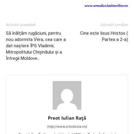
www.ortodoxiatinerilor.ro
Articolul precedent
Articolul următor
Să înălţăm rugăciuni, pentru
Cine este Iisus Hristos (
nou adormita Vera, cea care a
Partea a 2-a)
dat naştere ÎPS Vladimir,
Mitropolitului Chişinăului şi a
Întregii Moldove…
Preot Iulian Raţă
http://www.ortodoxia.md