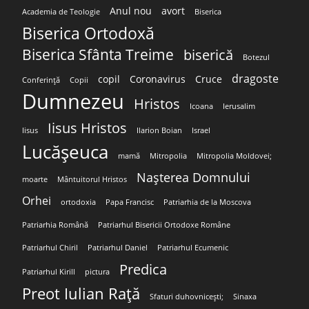
Anul nou
avort
Academia de Teologie
Biserica
Biserica Ortodoxă
Biserica Sfânta Treime
biserică
Botezul
dragoste
copil
Coronavirus
Cruce
Conferință
Copii
Dumnezeu
Hristos
Icoana
Ierusalim
Iisus Hristos
Iisus
Ilarion Boian
Israel
Lucășeuca
mamă
Mitropolia
Mitropolia Moldovei;
Nașterea Domnului
moarte
Mântuitorul Hristos
Orhei
ortodoxia
Papa Francisc
Patriarhia de la Moscova
Patriarhia Română
Patriarhul Bisericii Ortodoxe Române
Patriarhul Chiril
Patriarhul Daniel
Patriarhul Ecumenic
Predica
Patriarhul Kirill
pictura
Preot Iulian Rață
Sfaturi duhovnicești;
Sinaxa