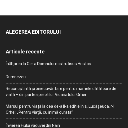
ALEGEREA EDITORULUI
Articole recente
Înălțarea la Cer a Domnului nostru Iisus Hristos
Dumnezeu…
Recunoștință și binecuvântare pentru mamele dătătoare de
viață – din partea preoților Vicariatului Orhei
Marșul pentru viață la cea de-a II-a ediție în s. Lucășeuca, r-l
Orhei: „Pentru viață, cu inimă curată”
Învierea Fiului văduvei din Nain