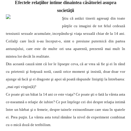
Efectele relaţiilor intime dinaintea căsătoriei asupra
societăţii
Ştiu că astăzi tinerii agresaţi din toate
părţile cu imagini de tot felul cedează
tensiunii sexuale acumulate, incepându-şi viaţa sexuală chiar de la 14 ani.
Ceilalţi care încă n-au început-o, simt o presiune puternică din partea
anturajului, care este de multe ori una aparentă, prezentă mai mult în
mintea lor decât în realitate.
Din această cauză simt că lor le lipseşte ceva, că ar vrea să fie şi ei în rând
cu prietenii şi forţează notă, caută orice moment şi insistă, doar doar vor
ajunge să facă şi ei dragoste şi apoi să poată răspunde liniştiţi la întrebarea:
„mai eşti virgin(ă)?
Ce poate şti un băiat la 14 ani ce este viaţa? Ce poate şti o fată la vârsta asta
ce-nseamnă o relaţie de iubire? Ce pot înţelege cei doi despre relaţia intimă
între un bărbat şi o femeie, despre tainele extraordinare care stau în spatele
ei. Prea puţin. La vârsta asta totul rămâne la nivel de experiment combinat
cu o mică doză de teribilism.