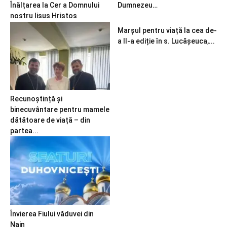
Înălțarea la Cer a Domnului
Dumnezeu…
nostru Iisus Hristos
Marșul pentru viață la cea de-
a II-a ediție în s. Lucășeuca,...
Recunoștință și
binecuvântare pentru mamele
dătătoare de viață – din
partea...
Învierea Fiului văduvei din
Nain