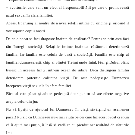
– avorturile, care sunt un efect al iresponsabilităţii pe care o promovează
actul sexual în afara familiei.
Aceast libertinaj al noatru de a avea relaţii intime cu oricine şi oricând îl
vor suporta copiii noştri.
De ce e păcat să faci dragoste înainte de căsătorie? Pentru că prin asta faci
rău întregii societăţi. Relaţiile intime înaintea căsătoriei deteriorează
familia, iar familia este celula de bază a societăţii. Familia este chip al
familiei dumnezeieşti, chip al Sfintei Treimi unde Tatăl, Fiul şi Duhul Sfânt
trăiesc în aceeaşi fiinţă, într-un ocean de iubire. Dacă distrugem familia
deteriorăm puternic calitatea vieţii. De asta pedepseşte Dumnezeu
începerea vieţii sexuale în afara familiei.
Păcatul este păcat şi aduce pedeapsă doar pentru că are efecte negative
asupra celor din jur.
Nu vă lipsiţi de ajutorul lui Dumnezeu în viaţă săvârşind un asemenea
păcat! Nu zic că Dumnezeu nu-i mai ajută pe cei care fac acest păcat ci spun
că îi ajută mai puţin, îi lasă să vadă ce au pierdut neascultând de sfaturile
Lui.