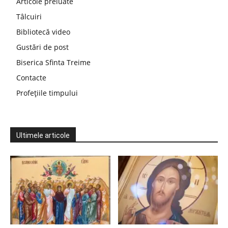
Articole preluate
Tâlcuiri
Bibliotecă video
Gustări de post
Biserica Sfinta Treime
Contacte
Profețiile timpului
Ultimele articole