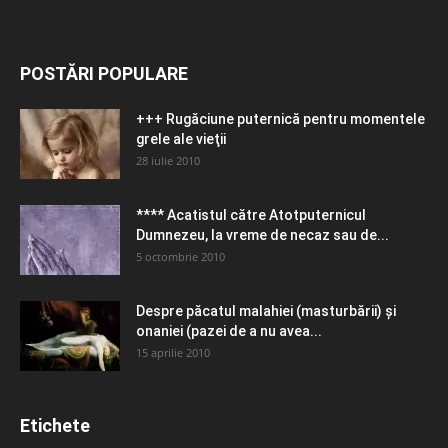
POSTĂRI POPULARE
+++ Rugăciune puternică pentru momentele
grele ale vieţii
28 iulie 2010
**** Acatistul către Atotputernicul
Dumnezeu, la vreme de necaz sau de...
5 octombrie 2010
Despre păcatul malahiei (masturbării) şi
onaniei (pazei de a nu avea...
15 aprilie 2010
Etichete