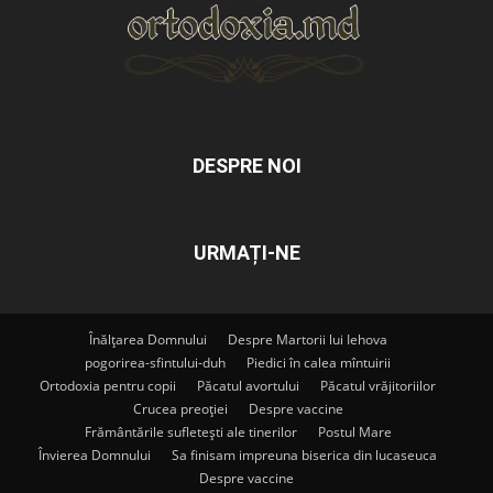
DESPRE NOI
URMAȚI-NE
Înălțarea Domnului
Despre Martorii lui Iehova
pogorirea-sfintului-duh
Piedici în calea mîntuirii
Ortodoxia pentru copii
Păcatul avortului
Păcatul vrăjitoriilor
Crucea preoției
Despre vaccine
Frământările sufletești ale tinerilor
Postul Mare
Învierea Domnului
Sa finisam impreuna biserica din lucaseuca
Despre vaccine