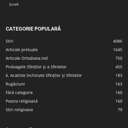
Școală
CATEGORIE POPULARĂ
Stiri
4086
Articole preluate
1645
Articole Ortodoxia.md
750
Proloagele Sfinților și a Sfintelor
455
6. Acatiste închinate Sfinților și Sfintelor
183
Rugăciuni
163
Fără categorie
160
Poezia religioasă
160
Stiri religioase
79