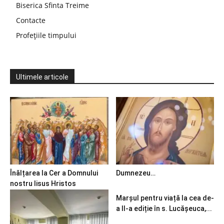
Biserica Sfinta Treime
Contacte
Profețiile timpului
Ultimele articole
Înălțarea la Cer a Domnului
Dumnezeu…
nostru Iisus Hristos
Marșul pentru viață la cea de-
a II-a ediție în s. Lucășeuca,...