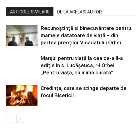
ARTICOLE SIMILARE
DE LA ACELAȘI AUTOR
Recunoștință și binecuvântare pentru
mamele dătătoare de viață – din
partea preoților Vicariatului Orhei
Marșul pentru viață la cea de-a II-a
ediție în s. Lucășeuca, r-l Orhei:
„Pentru viață, cu inimă curată”
Credința, care se stinge departe de
focul Bisericii