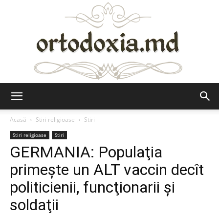
Ortodoxia.md
Acasă
Stiri religioase
Stiri
Stiri religioase
Stiri
GERMANIA: Populaţia
primeşte un ALT vaccin decît
politicienii, funcţionarii şi
soldaţii