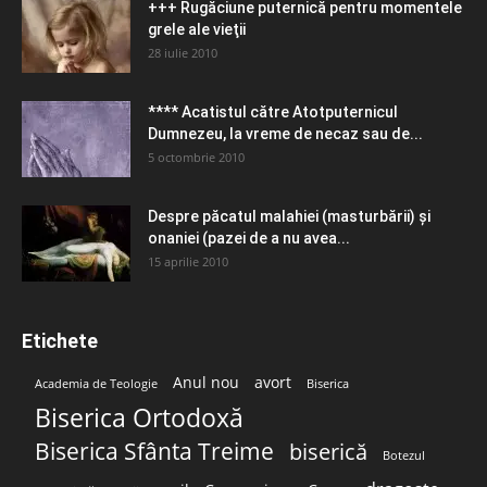
+++ Rugăciune puternică pentru momentele
grele ale vieţii
28 iulie 2010
**** Acatistul către Atotputernicul
Dumnezeu, la vreme de necaz sau de...
5 octombrie 2010
Despre păcatul malahiei (masturbării) şi
onaniei (pazei de a nu avea...
15 aprilie 2010
Etichete
Anul nou
avort
Academia de Teologie
Biserica
Biserica Ortodoxă
Biserica Sfânta Treime
biserică
Botezul