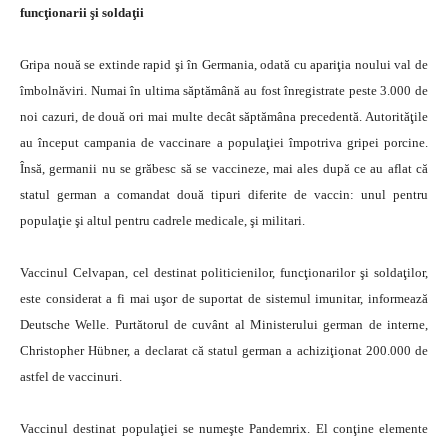
funcţionarii şi soldaţii
Gripa nouă se extinde rapid şi în Germania, odată cu apariţia noului val de
îmbolnăviri. Numai în ultima săptămână au fost înregistrate peste 3.000 de
noi cazuri, de două ori mai multe decât săptămâna precedentă. Autorităţile
au început campania de vaccinare a populaţiei împotriva gripei porcine.
Însă, germanii nu se grăbesc să se vaccineze, mai ales după ce au aflat că
statul german a comandat două tipuri diferite de vaccin: unul pentru
populaţie şi altul pentru cadrele medicale, şi militari.
Vaccinul Celvapan, cel destinat politicienilor, funcţionarilor şi soldaţilor,
este considerat a fi mai uşor de suportat de sistemul imunitar, informează
Deutsche Welle. Purtătorul de cuvânt al Ministerului german de interne,
Christopher Hübner, a declarat că statul german a achiziţionat 200.000 de
astfel de vaccinuri.
Vaccinul destinat populaţiei se numeşte Pandemrix. El conţine elemente