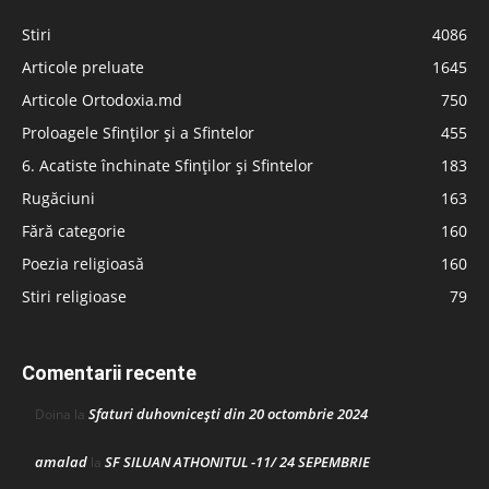
Stiri
4086
Articole preluate
1645
Articole Ortodoxia.md
750
Proloagele Sfinților și a Sfintelor
455
6. Acatiste închinate Sfinților și Sfintelor
183
Rugăciuni
163
Fără categorie
160
Poezia religioasă
160
Stiri religioase
79
Comentarii recente
Sfaturi duhovnicești din 20 octombrie 2024
Doina
la
amalad
SF SILUAN ATHONITUL -11/ 24 SEPEMBRIE
la