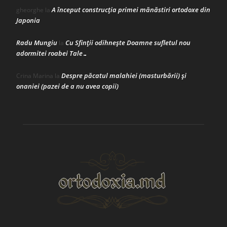
A început construcţia primei mănăstiri ortodoxe din
gheorghe
la
Japonia
Radu Mungiu
Cu Sfinții odihnește Doamne sufletul nou
la
adormitei roabei Tale…
Despre păcatul malahiei (masturbării) şi
Crina Marina
la
onaniei (pazei de a nu avea copii)