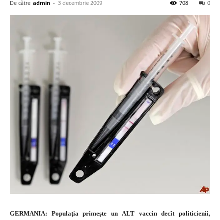
De către
admin
-
3 decembrie 2009
708
0
GERMANIA: Populaţia primeşte un ALT vaccin decît politicienii,