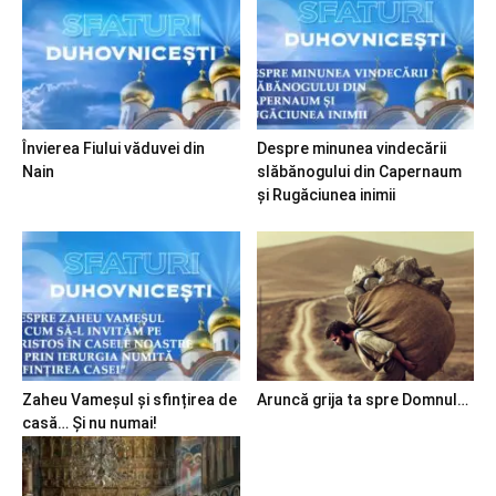
Învierea Fiului văduvei din
Despre minunea vindecării
Nain
slăbănogului din Capernaum
și Rugăciunea inimii
Zaheu Vameșul și sfințirea de
Aruncă grija ta spre Domnul…
casă… Și nu numai!