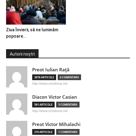
Ziua Învierii, să ne luminăm
popoare…
Autorii noștri
Preot Iulian Raţă
3878 ARTICOLE
6 COMENTARII
http://www.ortodoxia.md
Diacon Victor Casian
581 ARTICOLE
5 COMENTARII
http://www.ortodoxia.md
Preot Victor Mihalachi
210 ARTICOLE
1 COMENTARII