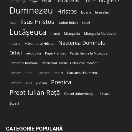
dragoste
copil
Coronavirus
Cruce
Conferință
Copii
Dumnezeu
Hristos
Icoana
Ierusalim
Iisus Hristos
Iisus
Ilarion Boian
Israel
Lucășeuca
mamă
Mitropolia
Mitropolia Moldovei;
Nașterea Domnului
moarte
Mântuitorul Hristos
Orhei
ortodoxia
Papa Francisc
Patriarhia de la Moscova
Patriarhia Română
Patriarhul Bisericii Ortodoxe Române
Patriarhul Chiril
Patriarhul Daniel
Patriarhul Ecumenic
Predica
Patriarhul Kirill
pictura
Preot Iulian Rață
Sfaturi duhovnicești;
Sinaxa
Școală
CATEGORIE POPULARĂ