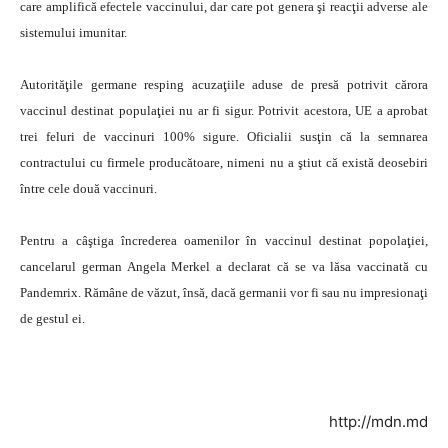
care amplifică efectele vaccinului, dar care pot genera şi reacţii adverse ale
sistemului imunitar.
Autorităţile germane resping acuzaţiile aduse de presă potrivit cărora
vaccinul destinat populaţiei nu ar fi sigur. Potrivit acestora, UE a aprobat
trei feluri de vaccinuri 100% sigure. Oficialii susţin că la semnarea
contractului cu firmele producătoare, nimeni nu a ştiut că există deosebiri
între cele două vaccinuri.
Pentru a câştiga încrederea oamenilor în vaccinul destinat popolaţiei,
cancelarul german Angela Merkel a declarat că se va lăsa vaccinată cu
Pandemrix. Rămâne de văzut, însă, dacă germanii vor fi sau nu impresionaţi
de gestul ei.
http://mdn.md