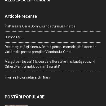
Articole recente
Înălțarea la Cer a Domnului nostru Iisus Hristos
Dumnezeu…
Recunoștință și binecuvântare pentru mamele dătătoare de
viață – din partea preoților Vicariatului Orhei
Marșul pentru viață la cea de-a II-a ediție în s. Lucășeuca, r-l
Orhei: „Pentru viață, cu inimă curată”
Învierea Fiului văduvei din Nain
POSTĂRI POPULARE