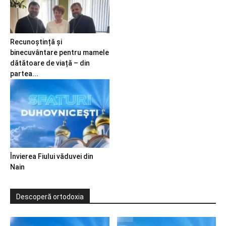
Recunoștință și
binecuvântare pentru mamele
dătătoare de viață – din
partea...
Învierea Fiului văduvei din
Nain
Descoperă ortodoxia