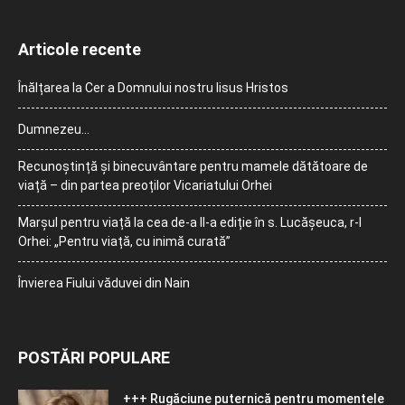
Articole recente
Înălțarea la Cer a Domnului nostru Iisus Hristos
Dumnezeu…
Recunoștință și binecuvântare pentru mamele dătătoare de
viață – din partea preoților Vicariatului Orhei
Marșul pentru viață la cea de-a II-a ediție în s. Lucășeuca, r-l
Orhei: „Pentru viață, cu inimă curată”
Învierea Fiului văduvei din Nain
POSTĂRI POPULARE
+++ Rugăciune puternică pentru momentele