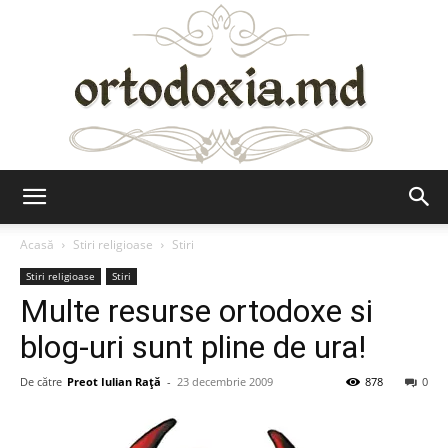
Ortodoxia.md
Acasă
Stiri religioase
Stiri
Stiri religioase
Stiri
Multe resurse ortodoxe si
blog-uri sunt pline de ura!
De către
Preot Iulian Raţă
-
23 decembrie 2009
878
0