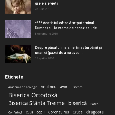
grele ale vieţii
28 iulie 2010
**** Acatistul către Atotputernicul
Dumnezeu, la vreme de necaz sau de...
5 octombrie 2010
Despre păcatul malahiei (masturbării) şi
onaniei (pazei de a nu avea...
15 aprilie 2010
Etichete
Anul nou
avort
Academia de Teologie
Biserica
Biserica Ortodoxă
Biserica Sfânta Treime
biserică
Botezul
dragoste
copil
Coronavirus
Cruce
Conferință
Copii