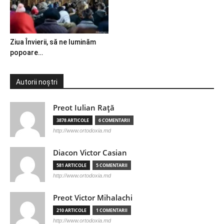
Ziua Învierii, să ne luminăm
popoare…
Autorii noștri
Preot Iulian Raţă
3878 ARTICOLE
6 COMENTARII
http://www.ortodoxia.md
Diacon Victor Casian
581 ARTICOLE
5 COMENTARII
http://www.ortodoxia.md
Preot Victor Mihalachi
210 ARTICOLE
1 COMENTARII
http://www.ortodoxia.md