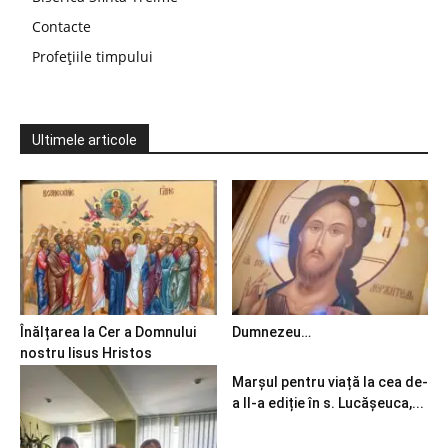
Contacte
Profețiile timpului
Ultimele articole
Înălțarea la Cer a Domnului
Dumnezeu…
nostru Iisus Hristos
Marșul pentru viață la cea de-
a II-a ediție în s. Lucășeuca,...