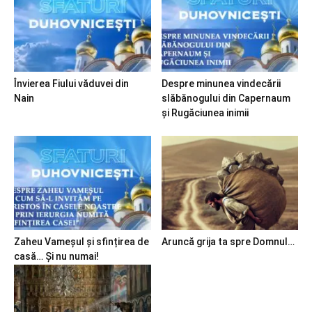
Învierea Fiului văduvei din
Despre minunea vindecării
Nain
slăbănogului din Capernaum
și Rugăciunea inimii
Zaheu Vameșul și sfințirea de
Aruncă grija ta spre Domnul…
casă… Și nu numai!