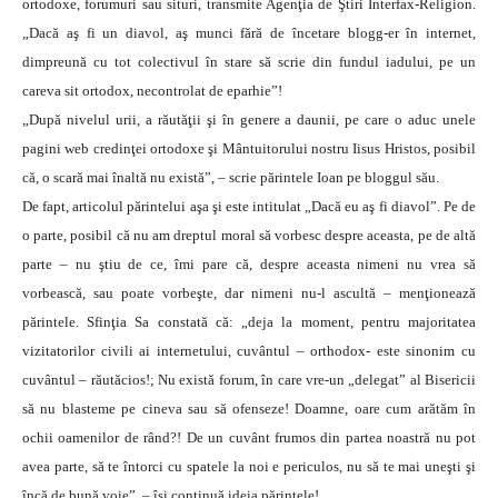
ortodoxe, forumuri sau situri, transmite Agenţia de Ştiri Interfax-Religion.
„Dacă aş fi un diavol, aş munci fără de încetare blogg-er în internet,
dimpreună cu tot colectivul în stare să scrie din fundul iadului, pe un
careva sit ortodox, necontrolat de eparhie”!
„După nivelul urii, a răutăţii şi în genere a daunii, pe care o aduc unele
pagini web credinţei ortodoxe şi Mântuitorului nostru Iisus Hristos, posibil
că, o scară mai înaltă nu există”, – scrie părintele Ioan pe bloggul său.
De fapt, articolul părintelui aşa şi este intitulat „Dacă eu aş fi diavol”. Pe de
o parte, posibil că nu am dreptul moral să vorbesc despre aceasta, pe de altă
parte – nu ştiu de ce, îmi pare că, despre aceasta nimeni nu vrea să
vorbească, sau poate vorbeşte, dar nimeni nu-l ascultă – menţionează
părintele. Sfinţia Sa constată că: „deja la moment, pentru majoritatea
vizitatorilor civili ai internetului, cuvântul – orthodox- este sinonim cu
cuvântul – răutăcios!; Nu există forum, în care vre-un „delegat” al Bisericii
să nu blasteme pe cineva sau să ofenseze! Doamne, oare cum arătăm în
ochii oamenilor de rând?! De un cuvânt frumos din partea noastră nu pot
avea parte, să te întorci cu spatele la noi e periculos, nu să te mai uneşti şi
încă de bună voie”, – îşi continuă ideia părintele!