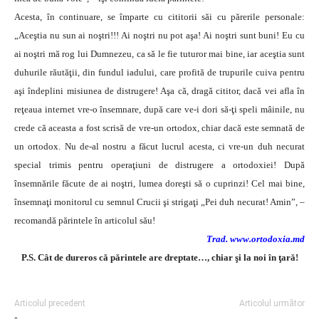
Acesta, în continuare, se împarte cu cititorii săi cu părerile personale:
„Aceştia nu sun ai noştri!!! Ai noştri nu pot aşa! Ai noştri sunt buni! Eu cu
ai noştri mă rog lui Dumnezeu, ca să le fie tuturor mai bine, iar aceştia sunt
duhurile răutăţii, din fundul iadului, care profită de trupurile cuiva pentru
aşi îndeplini misiunea de distrugere! Aşa că, dragă cititor, dacă vei afla în
reţeaua internet vre-o însemnare, după care ve-i dori să-ţi speli mâinile, nu
crede că aceasta a fost scrisă de vre-un ortodox, chiar dacă este semnată de
un ortodox. Nu de-al nostru a făcut lucrul acesta, ci vre-un duh necurat
special trimis pentru operaţiuni de distrugere a ortodoxiei! După
însemnările făcute de ai noştri, lumea doreşti să o cuprinzi! Cel mai bine,
însemnaţi monitorul cu semnul Crucii şi strigaţi „Pei duh necurat! Amin”, –
recomandă părintele în articolul său!
Trad. www.ortodoxia.md
P.S. Cât de dureros că părintele are dreptate…, chiar şi la noi în ţară!
Articolul precedent
Articolul următor