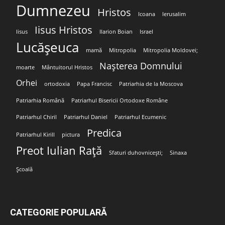
Dumnezeu
Hristos
Icoana
Ierusalim
Iisus Hristos
Iisus
Ilarion Boian
Israel
Lucășeuca
mamă
Mitropolia
Mitropolia Moldovei;
Nașterea Domnului
moarte
Mântuitorul Hristos
Orhei
ortodoxia
Papa Francisc
Patriarhia de la Moscova
Patriarhia Română
Patriarhul Bisericii Ortodoxe Române
Patriarhul Chiril
Patriarhul Daniel
Patriarhul Ecumenic
Predica
Patriarhul Kirill
pictura
Preot Iulian Rață
Sfaturi duhovnicești;
Sinaxa
Școală
CATEGORIE POPULARĂ