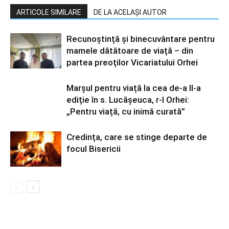
ARTICOLE SIMILARE
DE LA ACELAȘI AUTOR
Recunoștință și binecuvântare pentru
mamele dătătoare de viață – din
partea preoților Vicariatului Orhei
Marșul pentru viață la cea de-a II-a
ediție în s. Lucășeuca, r-l Orhei:
„Pentru viață, cu inimă curată”
Credința, care se stinge departe de
focul Bisericii