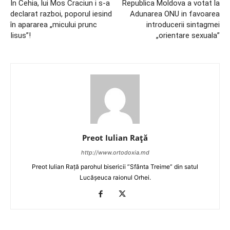
În Cehia, lui Mos Craciun i s-a
Republica Moldova a votat la
declarat razboi, poporul iesind
Adunarea ONU in favoarea
în apararea „micului prunc
introducerii sintagmei
Iisus”!
„orientare sexuala”
Preot Iulian Raţă
http://www.ortodoxia.md
Preot Iulian Rață parohul bisericii ”Sfânta Treime” din satul
Lucășeuca raionul Orhei.