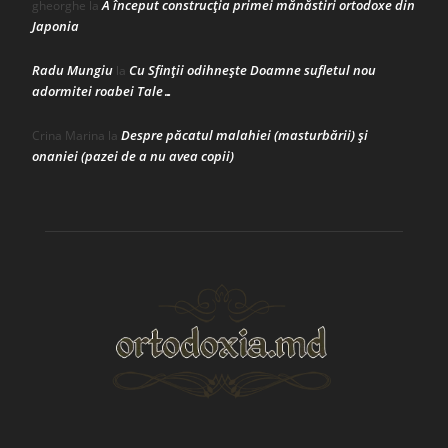
A început construcţia primei mănăstiri ortodoxe din
gheorghe
la
Japonia
Radu Mungiu
Cu Sfinții odihnește Doamne sufletul nou
la
adormitei roabei Tale…
Despre păcatul malahiei (masturbării) şi
Crina Marina
la
onaniei (pazei de a nu avea copii)