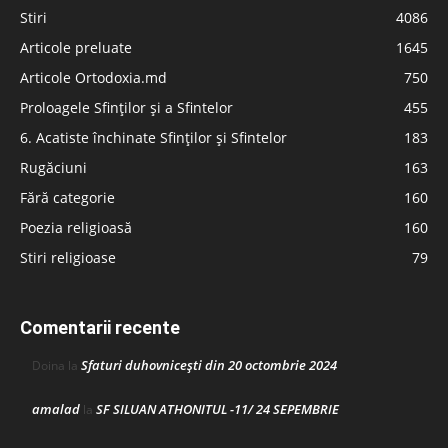
Stiri
4086
Articole preluate
1645
Articole Ortodoxia.md
750
Proloagele Sfinților și a Sfintelor
455
6. Acatiste închinate Sfinților și Sfintelor
183
Rugăciuni
163
Fără categorie
160
Poezia religioasă
160
Stiri religioase
79
Comentarii recente
Sfaturi duhovnicești din 20 octombrie 2024
Doina
la
amalad
SF SILUAN ATHONITUL -11/ 24 SEPEMBRIE
la