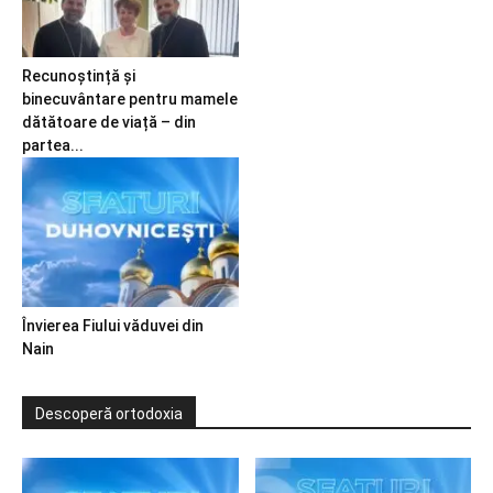
Recunoștință și
binecuvântare pentru mamele
dătătoare de viață – din
partea...
Învierea Fiului văduvei din
Nain
Descoperă ortodoxia