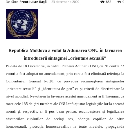
De către
Preot Iulian Raţă
-
23 decembrie 2009
852
0
Republica Moldova a votat la Adunarea ONU în favoarea
întroducerii sintagmei „orientare sexuală”
Pe data de 18 Decembrie, în cadrul Plenarei Adunarii ONU, cu 76 contra 72
voturi a fost adoptat un amendament, prin care a fost eliminată referinţa la
Comentariul General No.20, ce prevedea recunoaşterea sintagmelor
„orientare sexuală” şi „identitatea de gen” ca şi criterii de discriminare la
nivel mondial.
Nevotarea în favoarea acestui amendament ar fi însemnat ca
toate cele 185 de ţări-membre ale ONU ar fi ajustat legislaţiile lor la această
normă şi, respectiv, ar fi pus baza pentru: recunoaşterea şi legalizarea
căsătoriilor cuplurilor de acelaşi sex, adopţia copiilor de către
homosexuali, protecţia homosexualilor la toate nivelele, propaganda