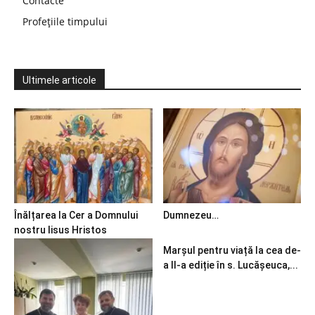
Contacte
Profețiile timpului
Ultimele articole
Înălțarea la Cer a Domnului
Dumnezeu…
nostru Iisus Hristos
Marșul pentru viață la cea de-
a II-a ediție în s. Lucășeuca,...