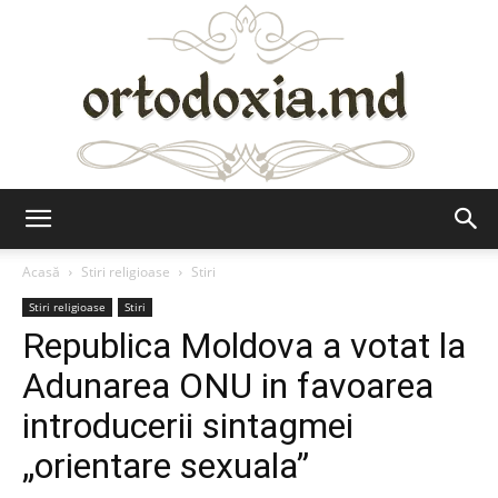
Ortodoxia.md
Acasă
Stiri religioase
Stiri
Stiri religioase
Stiri
Republica Moldova a votat la
Adunarea ONU in favoarea
introducerii sintagmei
„orientare sexuala”