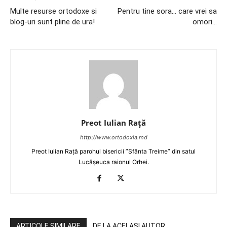
Multe resurse ortodoxe si
Pentru tine sora… care vrei sa
blog-uri sunt pline de ura!
omori…
Preot Iulian Raţă
http://www.ortodoxia.md
Preot Iulian Rață parohul bisericii ”Sfânta Treime” din satul
Lucășeuca raionul Orhei.
ARTICOLE SIMILARE
DE LA ACELAȘI AUTOR