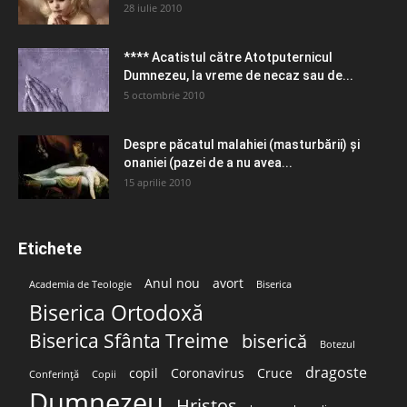
28 iulie 2010
**** Acatistul către Atotputernicul
Dumnezeu, la vreme de necaz sau de...
5 octombrie 2010
Despre păcatul malahiei (masturbării) şi
onaniei (pazei de a nu avea...
15 aprilie 2010
Etichete
Anul nou
avort
Academia de Teologie
Biserica
Biserica Ortodoxă
Biserica Sfânta Treime
biserică
Botezul
dragoste
copil
Coronavirus
Cruce
Conferință
Copii
Dumnezeu
Hristos