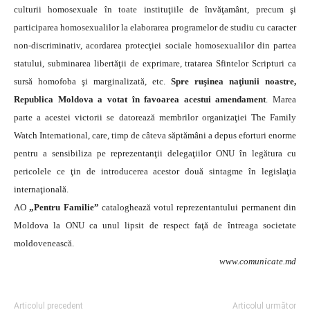
culturii homosexuale în toate instituţiile de învăţamânt, precum şi
participarea homosexualilor la elaborarea programelor de studiu cu caracter
non-discriminativ, acordarea protecţiei sociale homosexualilor din partea
statului, subminarea libertăţii de exprimare, tratarea Sfintelor Scripturi ca
sursă homofoba şi marginalizată, etc.
Spre ruşinea naţiunii noastre,
Republica Moldova a votat în favoarea acestui amendament
. Marea
parte a acestei victorii se datorează membrilor organizaţiei The Family
Watch International, care, timp de câteva săptămâni a depus eforturi enorme
pentru a sensibiliza pe reprezentanţii delegaţiilor ONU în legătura cu
pericolele ce ţin de introducerea acestor două sintagme în legislaţia
internaţională.
AO
„Pentru Familie”
cataloghează votul reprezentantului permanent din
Moldova la ONU ca unul lipsit de respect faţă de întreaga societate
moldovenească.
www.comunicate.md
Articolul precedent
Articolul următor