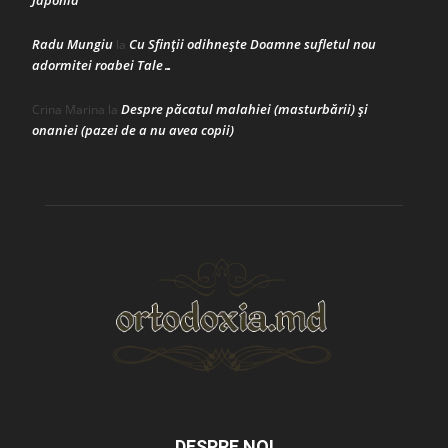
Japonia
Radu Mungiu
Cu Sfinții odihnește Doamne sufletul nou
la
adormitei roabei Tale…
Despre păcatul malahiei (masturbării) şi
Crina Marina
la
onaniei (pazei de a nu avea copii)
DESPRE NOI