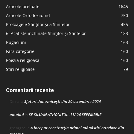
Articole preluate
1645
Articole Ortodoxia.md
750
Proloagele Sfinților și a Sfintelor
455
6. Acatiste închinate Sfinților și Sfintelor
183
Rugăciuni
163
Fără categorie
160
Poezia religioasă
160
Stiri religioase
79
Comentarii recente
Sfaturi duhovnicești din 20 octombrie 2024
Doina
la
amalad
SF SILUAN ATHONITUL -11/ 24 SEPEMBRIE
la
A început construcţia primei mănăstiri ortodoxe din
gheorghe
la