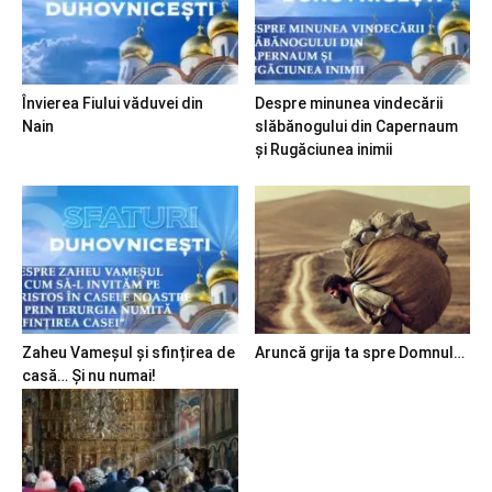
Învierea Fiului văduvei din
Despre minunea vindecării
Nain
slăbănogului din Capernaum
și Rugăciunea inimii
Zaheu Vameșul și sfințirea de
Aruncă grija ta spre Domnul…
casă… Și nu numai!