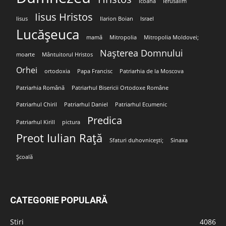
Icoana
Ierusalim
Iisus Hristos
Iisus
Ilarion Boian
Israel
Lucășeuca
mamă
Mitropolia
Mitropolia Moldovei;
Nașterea Domnului
moarte
Mântuitorul Hristos
Orhei
ortodoxia
Papa Francisc
Patriarhia de la Moscova
Patriarhia Română
Patriarhul Bisericii Ortodoxe Române
Patriarhul Chiril
Patriarhul Daniel
Patriarhul Ecumenic
Predica
Patriarhul Kirill
pictura
Preot Iulian Rață
Sfaturi duhovnicești;
Sinaxa
Școală
CATEGORIE POPULARĂ
Stiri
4086