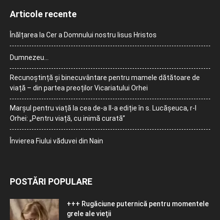
Articole recente
Înălțarea la Cer a Domnului nostru Iisus Hristos
Dumnezeu…
Recunoștință și binecuvântare pentru mamele dătătoare de
viață – din partea preoților Vicariatului Orhei
Marșul pentru viață la cea de-a II-a ediție în s. Lucășeuca, r-l
Orhei: „Pentru viață, cu inimă curată”
Învierea Fiului văduvei din Nain
POSTĂRI POPULARE
+++ Rugăciune puternică pentru momentele
grele ale vieţii