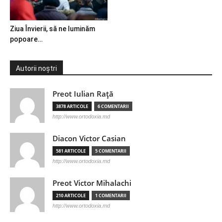
Ziua Învierii, să ne luminăm
popoare…
Autorii noștri
Preot Iulian Raţă
3878 ARTICOLE
6 COMENTARII
http://www.ortodoxia.md
Diacon Victor Casian
581 ARTICOLE
5 COMENTARII
http://www.ortodoxia.md
Preot Victor Mihalachi
210 ARTICOLE
1 COMENTARII
http://www.ortodoxia.md