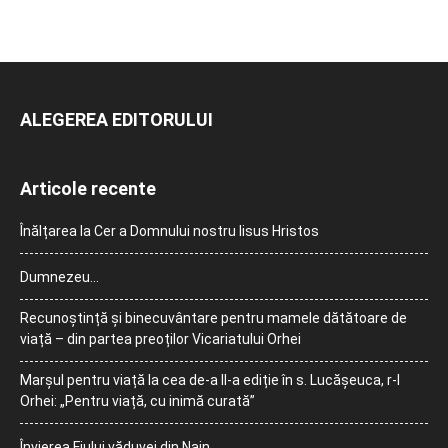
ALEGEREA EDITORULUI
Articole recente
Înălțarea la Cer a Domnului nostru Iisus Hristos
Dumnezeu…
Recunoștință și binecuvântare pentru mamele dătătoare de
viață – din partea preoților Vicariatului Orhei
Marșul pentru viață la cea de-a II-a ediție în s. Lucășeuca, r-l
Orhei: „Pentru viață, cu inimă curată”
Învierea Fiului văduvei din Nain