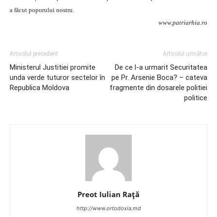
a făcut poporului nostru.
www.patriarhia.ro
Articolul precedent
Articolul următor
Ministerul Justitiei promite
De ce l-a urmarit Securitatea
unda verde tuturor sectelor în
pe Pr. Arsenie Boca? – cateva
Republica Moldova
fragmente din dosarele politiei
politice
Preot Iulian Raţă
http://www.ortodoxia.md