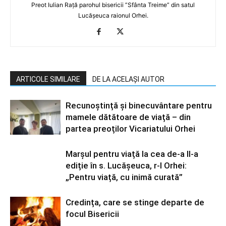
Preot Iulian Rață parohul bisericii ”Sfânta Treime” din satul
Lucășeuca raionul Orhei.
ARTICOLE SIMILARE
DE LA ACELAȘI AUTOR
Recunoștință și binecuvântare pentru
mamele dătătoare de viață – din
partea preoților Vicariatului Orhei
Marșul pentru viață la cea de-a II-a
ediție în s. Lucășeuca, r-l Orhei:
„Pentru viață, cu inimă curată”
Credința, care se stinge departe de
focul Bisericii