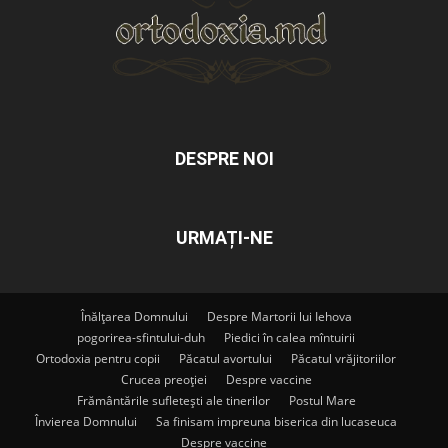
DESPRE NOI
URMAȚI-NE
Înălțarea Domnului
Despre Martorii lui Iehova
pogorirea-sfintului-duh
Piedici în calea mîntuirii
Ortodoxia pentru copii
Păcatul avortului
Păcatul vrăjitoriilor
Crucea preoției
Despre vaccine
Frământările sufletești ale tinerilor
Postul Mare
Învierea Domnului
Sa finisam impreuna biserica din lucaseuca
Despre vaccine