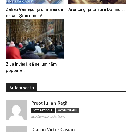
Zaheu Vameșul și sfințirea de
Aruncă grija ta spre Domnul…
casă… Și nu numai!
Ziua Învierii, să ne luminăm
popoare…
Autorii noștri
Preot Iulian Raţă
3878 ARTICOLE
6 COMENTARII
http://www.ortodoxia.md
Diacon Victor Casian