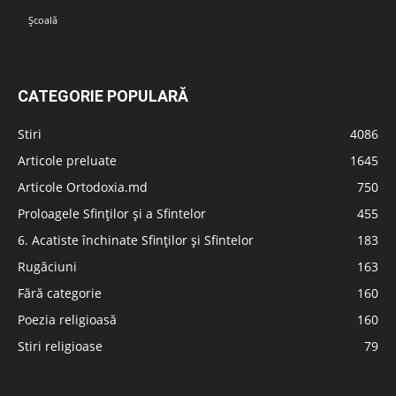
Școală
CATEGORIE POPULARĂ
Stiri
4086
Articole preluate
1645
Articole Ortodoxia.md
750
Proloagele Sfinților și a Sfintelor
455
6. Acatiste închinate Sfinților și Sfintelor
183
Rugăciuni
163
Fără categorie
160
Poezia religioasă
160
Stiri religioase
79