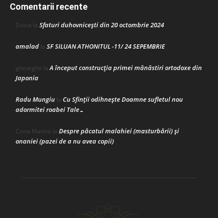
Comentarii recente
Sfaturi duhovnicești din 20 octombrie 2024
Doina
la
amalad
SF SILUAN ATHONITUL -11/ 24 SEPEMBRIE
la
A început construcţia primei mănăstiri ortodoxe din
gheorghe
la
Japonia
Radu Mungiu
Cu Sfinții odihnește Doamne sufletul nou
la
adormitei roabei Tale…
Despre păcatul malahiei (masturbării) şi
Crina Marina
la
onaniei (pazei de a nu avea copii)