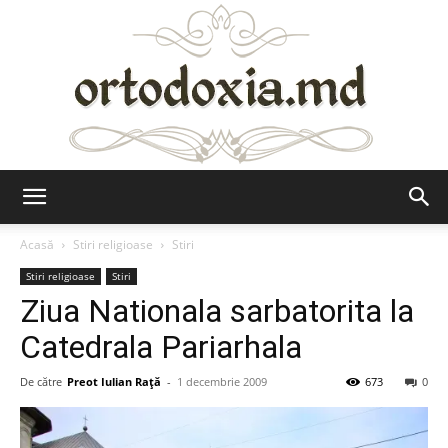
Ortodoxia.md
Acasă
Stiri religioase
Stiri
Stiri religioase
Stiri
Ziua Nationala sarbatorita la
Catedrala Pariarhala
De către
Preot Iulian Raţă
-
1 decembrie 2009
673
0