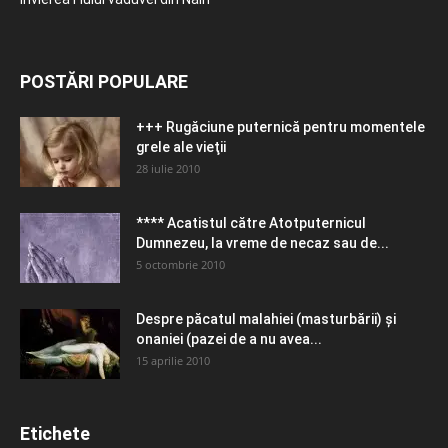
POSTĂRI POPULARE
+++ Rugăciune puternică pentru momentele
grele ale vieţii
28 iulie 2010
**** Acatistul către Atotputernicul
Dumnezeu, la vreme de necaz sau de...
5 octombrie 2010
Despre păcatul malahiei (masturbării) şi
onaniei (pazei de a nu avea...
15 aprilie 2010
Etichete