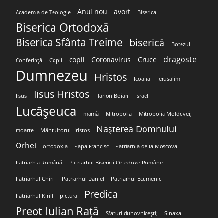
Anul nou
avort
Academia de Teologie
Biserica
Biserica Ortodoxă
Biserica Sfânta Treime
biserică
Botezul
dragoste
copil
Coronavirus
Cruce
Conferință
Copii
Dumnezeu
Hristos
Icoana
Ierusalim
Iisus Hristos
Iisus
Ilarion Boian
Israel
Lucășeuca
mamă
Mitropolia
Mitropolia Moldovei;
Nașterea Domnului
moarte
Mântuitorul Hristos
Orhei
ortodoxia
Papa Francisc
Patriarhia de la Moscova
Patriarhia Română
Patriarhul Bisericii Ortodoxe Române
Patriarhul Chiril
Patriarhul Daniel
Patriarhul Ecumenic
Predica
Patriarhul Kirill
pictura
Preot Iulian Rață
Sfaturi duhovnicești;
Sinaxa