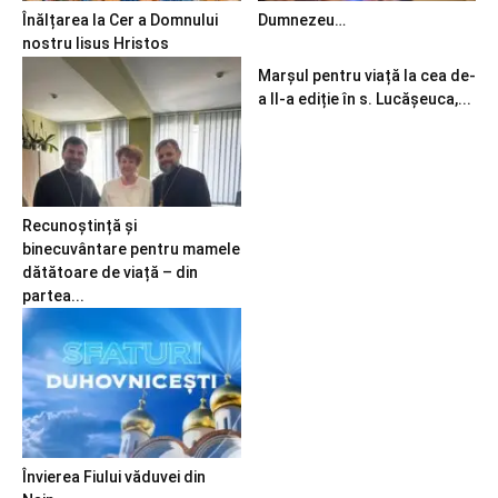
Înălțarea la Cer a Domnului
Dumnezeu…
nostru Iisus Hristos
Marșul pentru viață la cea de-
a II-a ediție în s. Lucășeuca,...
Recunoștință și
binecuvântare pentru mamele
dătătoare de viață – din
partea...
Învierea Fiului văduvei din