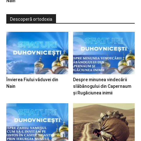
Nain
Descoperă ortodoxia
Învierea Fiului văduvei din
Despre minunea vindecării
Nain
slăbănogului din Capernaum
și Rugăciunea inimii