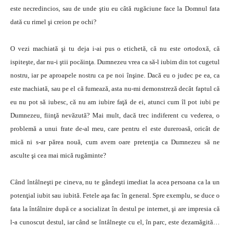
este necredincios, sau de unde ştiu eu câtă rugăciune face la Domnul fata
dată cu rimel şi creion pe ochi?
O vezi machiată şi tu deja i-ai pus o etichetă, că nu este ortodoxă, că
ispiteşte, dar nu-i ştii pocăinţa. Dumnezeu vrea ca să-l iubim din tot cugetul
nostru, iar pe aproapele nostru ca pe noi înşine. Dacă eu o judec pe ea, ca
este machiată, sau pe el că fumează, asta nu-mi demonstreză decât faptul că
eu nu pot să iubesc, că nu am iubire faţă de ei, atunci cum îl pot iubi pe
Dumnezeu, fiinţă nevăzută? Mai mult, dacă trec indiferent cu vederea, o
problemă a unui frate de-al meu, care pentru el este dureroasă, oricât de
mică ni s-ar părea nouă, cum avem oare pretenţia ca Dumnezeu să ne
asculte şi cea mai mică rugăminte?
Când întâlneşti pe cineva, nu te gândeşti imediat la acea persoana ca la un
potenţial iubit sau iubită. Fetele aşa fac în general. Spre exemplu, se duce o
fata la întâlnire după ce a socializat în destul pe internet, şi are impresia că
l-a cunoscut destul, iar când se întâlneşte cu el, în parc, este dezamăgită…