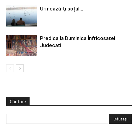
Urmează-ți soțul…
Predica la Duminica Înfricosatei
Judecati
Căutare