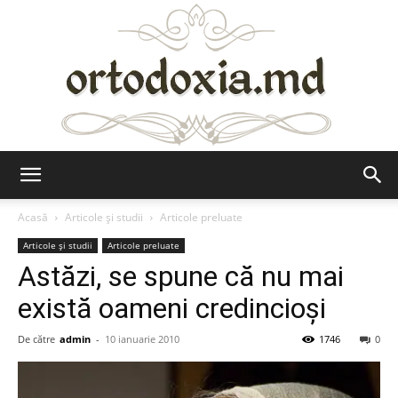
Ortodoxia.md
Acasă
Articole şi studii
Articole preluate
Articole şi studii
Articole preluate
Astăzi, se spune că nu mai
există oameni credincioşi
De către
admin
-
10 ianuarie 2010
1746
0