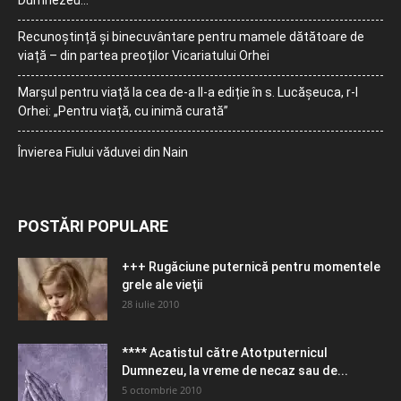
Recunoștință și binecuvântare pentru mamele dătătoare de
viață – din partea preoților Vicariatului Orhei
Marșul pentru viață la cea de-a II-a ediție în s. Lucășeuca, r-l
Orhei: „Pentru viață, cu inimă curată”
Învierea Fiului văduvei din Nain
POSTĂRI POPULARE
+++ Rugăciune puternică pentru momentele
grele ale vieţii
28 iulie 2010
**** Acatistul către Atotputernicul
Dumnezeu, la vreme de necaz sau de...
5 octombrie 2010