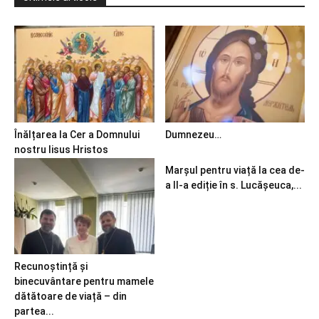
Înălțarea la Cer a Domnului
Dumnezeu…
nostru Iisus Hristos
Marșul pentru viață la cea de-
a II-a ediție în s. Lucășeuca,...
Recunoștință și
binecuvântare pentru mamele
dătătoare de viață – din
partea...