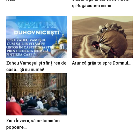
și Rugăciunea inimii
Zaheu Vameșul și sfințirea de
Aruncă grija ta spre Domnul…
casă… Și nu numai!
Ziua Învierii, să ne luminăm
popoare…