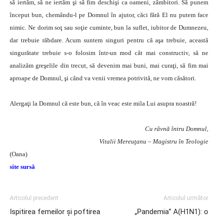
să iertăm, să ne iertăm şi să fim deschişi ca oameni, zâmbitori. Să punem
început bun, chemându-l pe Domnul în ajutor, căci fără El nu putem face
nimic. Ne dorim soţ sau soţie cuminte, bun la suflet, iubitor de Dumnezeu,
dar trebuie răbdare. Acum suntem singuri pentru că aşa trebuie, această
singurătate trebuie s-o folosim într-un mod cât mai constructiv, să ne
analizăm greşelile din trecut, să devenim mai buni, mai curaţi, să fim mai
aproape de Domnul, şi când va venii vremea potrivită, ne vom căsători.
Alergaţi la Domnul că este bun, că în veac este mila Lui asupra noastră!
Cu râvnă întru Domnul,
Vitalii Mereuţanu – Magistru în Teologie
(Oana)
site sursă
Articolul precedent
Articolul următor
Ispitirea femeilor şi poftirea
„Pandemia” A(H1N1): o