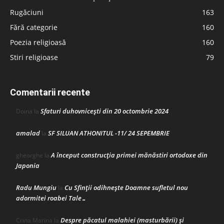
Rugăciuni
163
Fără categorie
160
Poezia religioasă
160
Stiri religioase
79
Comentarii recente
Sfaturi duhovnicești din 20 octombrie 2024
Doina
la
amalad
SF SILUAN ATHONITUL -11/ 24 SEPEMBRIE
la
A început construcţia primei mănăstiri ortodoxe din
gheorghe
la
Japonia
Radu Mungiu
Cu Sfinții odihnește Doamne sufletul nou
la
adormitei roabei Tale…
Despre păcatul malahiei (masturbării) şi
Crina Marina
la