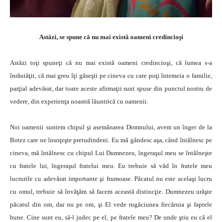
Astăzi, se spune că nu mai există oameni credincioşi
Astăzi toţi spuneţi că nu mai există oameni credincioşi, că lumea s-a
înrăutăţit, că mai greu îţi găseşti pe cineva cu care poţi întemeia o familie,
parţial adevărat, dar toate aceste afirmaţii sunt spuse din punctul nostru de
vedere, din experienţa noastră lăuntrică cu oamenii.
Noi oamenii suntem chipul şi asemănarea Domnului, avem un înger de la
Botez care ne însoţeşte pretudindeni. Eu mă gândesc aşa, când întâlnesc pe
cineva, mă întâlnesc cu chipul Lui Dumnezeu, îngeraşul meu se întâlneşte
cu fratele lui, îngeraşul fratelui meu. Eu trebuie să văd în fratele meu
lucrurile cu adevărat importante şi frumoase. Păcatul nu este acelaşi lucru
cu omul, trebuie să învăţăm să facem această distincţie. Dumnezeu urăşte
păcatul din om, dar nu pe om, şi El vede rugăciunea fiecăruia şi faptele
bune. Cine sunt eu, să-l judec pe el, pe fratele meu? De unde ştiu eu că el