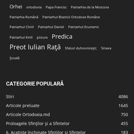
Orhei
ortodoxia
Papa Francisc
Patriarhia de la Moscova
Patriarhia Română
Patriarhul Bisericii Ortodoxe Române
Patriarhul Chiril
Patriarhul Daniel
Patriarhul Ecumenic
Predica
Patriarhul Kirill
pictura
Preot Iulian Rață
Sfaturi duhovnicești;
Sinaxa
Școală
CATEGORIE POPULARĂ
Stiri
4086
Articole preluate
1645
Articole Ortodoxia.md
750
Proloagele Sfinților și a Sfintelor
455
6. Acatiste închinate Sfinților și Sfintelor
183