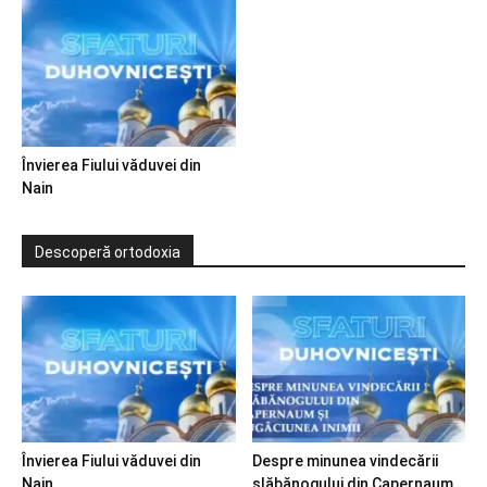
Învierea Fiului văduvei din
Nain
Descoperă ortodoxia
Învierea Fiului văduvei din
Despre minunea vindecării
Nain
slăbănogului din Capernaum