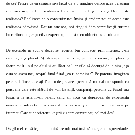
de ce? Pentru că ea singură şi-a făcut deja o imagine despre acea persoană
care nu corespunde cu realitatea. La fel se întâmplă şi la băieţi. Dar ce este
realitatea? Realitatea ne-o construim noi înşine şi credem noi că aceea este
realitatea adevărată. Dar nu este aşa, noi singuri dăm semnificaţii tuturor
lucrurilor din perspectiva experienţei noastre cu obiectul, sau subiectul.
De exemplu ai avut o decepţie recentă, l-ai cunoscut prin internet, v-aţi
întâlnit, v-ţi plăcut. Aţi descoperit că aveaţi puncte comune, vă plăceaţi
foarte mult unul pe altul şi aţi lăsat ca lucrurile să decurgă de la sine, aşa
cum spunem noi, scopul final fiind „va-ţi combinat”. Pe parcurs, imaginea
pe care la început v-aţi făcut-o despre acea persoană, nu mai corespunde cu
persoana care este alături de voi. La alţii, comparaţi persona cu fostul sau
fosta, şi la asta m-am referit când am spus că depindem de experienţa
noastră cu subiectul. Prieteniile dintre un băiat şi o fată nu se construiesc pe
internet. Care sunt prietenii voştrii cu care comunicaţi cel mai des?
Dragii mei, ca să ieşim la lumină trebuie mai întâi să mergem la spovedanie,