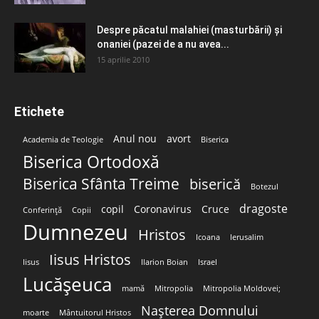
Despre păcatul malahiei (masturbării) şi
onaniei (pazei de a nu avea...
15 aprilie 2010
Etichete
Anul nou
avort
Academia de Teologie
Biserica
Biserica Ortodoxă
Biserica Sfânta Treime
biserică
Botezul
dragoste
copil
Coronavirus
Cruce
Conferință
Copii
Dumnezeu
Hristos
Icoana
Ierusalim
Iisus Hristos
Iisus
Ilarion Boian
Israel
Lucășeuca
mamă
Mitropolia
Mitropolia Moldovei;
Nașterea Domnului
moarte
Mântuitorul Hristos