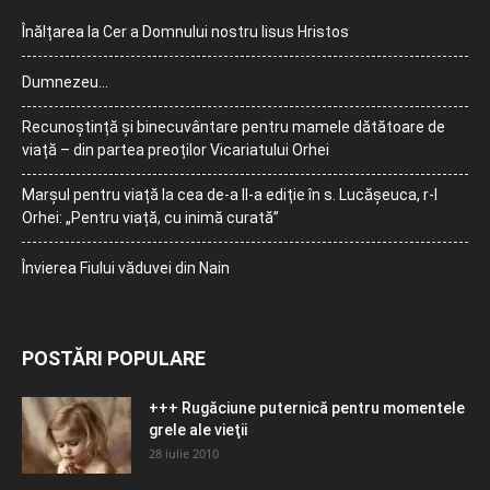
Înălțarea la Cer a Domnului nostru Iisus Hristos
Dumnezeu…
Recunoștință și binecuvântare pentru mamele dătătoare de
viață – din partea preoților Vicariatului Orhei
Marșul pentru viață la cea de-a II-a ediție în s. Lucășeuca, r-l
Orhei: „Pentru viață, cu inimă curată”
Învierea Fiului văduvei din Nain
POSTĂRI POPULARE
+++ Rugăciune puternică pentru momentele
grele ale vieţii
28 iulie 2010