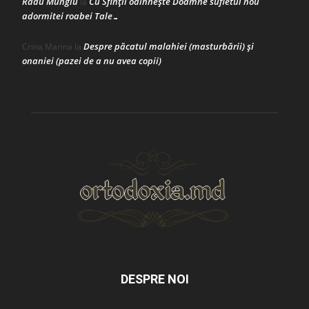
Radu Mungiu
Cu Sfinții odihnește Doamne sufletul nou
la
adormitei roabei Tale…
Despre păcatul malahiei (masturbării) şi
Crina Marina
la
onaniei (pazei de a nu avea copii)
DESPRE NOI