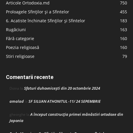
Articole Ortodoxia.md
750
Proloagele Sfinților și a Sfintelor
455
6. Acatiste închinate Sfinților și Sfintelor
183
Rugăciuni
163
Fără categorie
160
Poezia religioasă
160
Stiri religioase
79
Comentarii recente
Sfaturi duhovnicești din 20 octombrie 2024
Doina
la
amalad
SF SILUAN ATHONITUL -11/ 24 SEPEMBRIE
la
A început construcţia primei mănăstiri ortodoxe din
gheorghe
la
Japonia