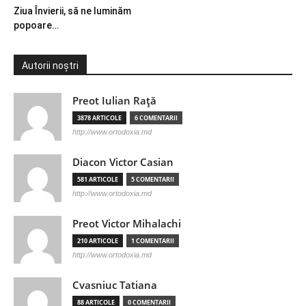
Ziua Învierii, să ne luminăm
popoare…
Autorii noștri
Preot Iulian Raţă
3878 ARTICOLE
6 COMENTARII
http://www.ortodoxia.md
Diacon Victor Casian
581 ARTICOLE
5 COMENTARII
http://www.ortodoxia.md
Preot Victor Mihalachi
210 ARTICOLE
1 COMENTARII
http://www.ortodoxia.md
Cvasniuc Tatiana
88 ARTICOLE
0 COMENTARII