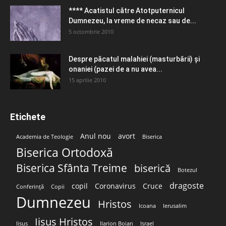
**** Acatistul către Atotputernicul
Dumnezeu, la vreme de necaz sau de...
5 octombrie 2010
Despre păcatul malahiei (masturbării) şi
onaniei (pazei de a nu avea...
15 aprilie 2010
Etichete
Anul nou
avort
Academia de Teologie
Biserica
Biserica Ortodoxă
Biserica Sfânta Treime
biserică
Botezul
dragoste
copil
Coronavirus
Cruce
Conferință
Copii
Dumnezeu
Hristos
Icoana
Ierusalim
Iisus Hristos
Iisus
Ilarion Boian
Israel