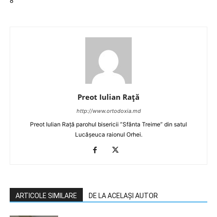
8
Preot Iulian Raţă
http://www.ortodoxia.md
Preot Iulian Rață parohul bisericii ”Sfânta Treime” din satul
Lucășeuca raionul Orhei.
ARTICOLE SIMILARE
DE LA ACELAȘI AUTOR