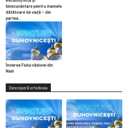
Recunoștință și
binecuvântare pentru mamele
dătătoare de viață – din
partea...
Învierea Fiului văduvei din
Nain
Descoperă ortodoxia