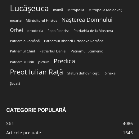
Lucășeuca
mamă
Mitropolia
Mitropolia Moldovei;
Nașterea Domnului
moarte
Mântuitorul Hristos
Orhei
ortodoxia
Papa Francisc
Patriarhia de la Moscova
Patriarhia Română
Patriarhul Bisericii Ortodoxe Române
Patriarhul Chiril
Patriarhul Daniel
Patriarhul Ecumenic
Predica
Patriarhul Kirill
pictura
Preot Iulian Rață
Sfaturi duhovnicești;
Sinaxa
Școală
CATEGORIE POPULARĂ
Stiri
4086
Articole preluate
1645