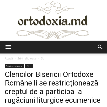
Ortodoxia.md
Acasă
Stiri religioase
Stiri
Stiri religioase
Stiri
Clericilor Bisericii Ortodoxe
Române li se restricţionează
dreptul de a participa la
rugăciuni liturgice ecumenice