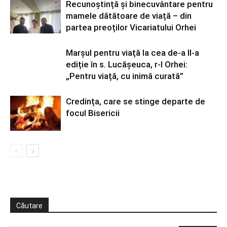
Recunoștință și binecuvântare pentru
mamele dătătoare de viață – din
partea preoților Vicariatului Orhei
Marșul pentru viață la cea de-a II-a
ediție în s. Lucășeuca, r-l Orhei:
„Pentru viață, cu inimă curată”
Credința, care se stinge departe de
focul Bisericii
Căutare