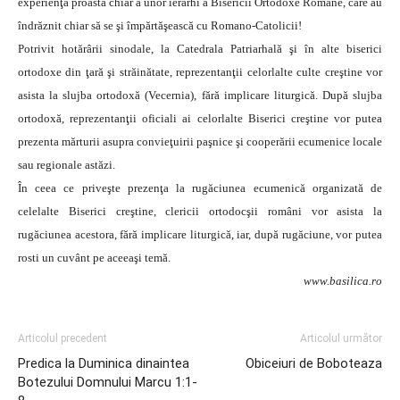
experienţa proastă chiar a unor ierarhi a Bisericii Ortodoxe Române, care au
îndrăznit chiar să se şi împărtăşească cu Romano-Catolicii!
Potrivit hotărârii sinodale, la Catedrala Patriarhală şi în alte biserici
ortodoxe din ţară şi străinătate, reprezentanţii celorlalte culte creştine vor
asista la slujba ortodoxă (Vecernia), fără implicare liturgică. După slujba
ortodoxă, reprezentanţii oficiali ai celorlalte Biserici creştine vor putea
prezenta mărturii asupra convieţuirii paşnice şi cooperării ecumenice locale
sau regionale astăzi.
În ceea ce priveşte prezenţa la rugăciunea ecumenică organizată de
celelalte Biserici creştine, clericii ortodocşii români vor asista la
rugăciunea acestora, fără implicare liturgică, iar, după rugăciune, vor putea
rosti un cuvânt pe aceeaşi temă.
www.basilica.ro
Articolul precedent
Articolul următor
Predica la Duminica dinaintea
Obiceiuri de Boboteaza
Botezului Domnului Marcu 1:1-