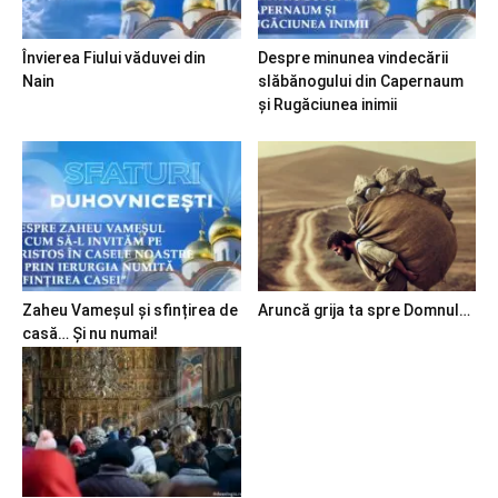
Învierea Fiului văduvei din
Despre minunea vindecării
Nain
slăbănogului din Capernaum
și Rugăciunea inimii
Zaheu Vameșul și sfințirea de
Aruncă grija ta spre Domnul…
casă… Și nu numai!