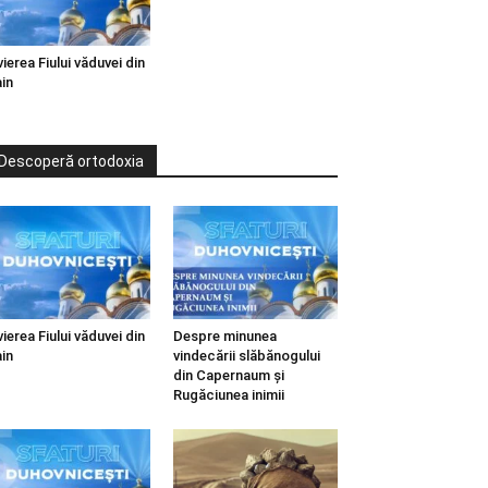
vierea Fiului văduvei din
in
Descoperă ortodoxia
vierea Fiului văduvei din
Despre minunea
in
vindecării slăbănogului
din Capernaum și
Rugăciunea inimii