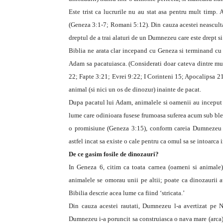
Este trist ca lucrurile nu au stat asa pentru mult timp.
(Geneza 3:1-7; Romani 5:12). Din cauza acestei neascultari
dreptul de a trai alaturi de un Dumnezeu care este drept si 
Biblia ne arata clar incepand cu Geneza si terminand cu
Adam sa pacatuiasca. (Considerati doar cateva dintre 
22; Fapte 3:21; Evrei 9:22; I Corinteni 15; Apocalipsa 21:
animal (si nici un os de dinozur) inainte de pacat.
Dupa pacatul lui Adam, animalele si oamenii au inceput 
lume care odinioara fusese frumoasa suferea acum sub bles
o promisiune (Geneza 3:15), conform careia Dumnezeu va
astfel incat sa existe o cale pentru ca omul sa se intoarc
De ce gasim fosile de dinozauri?
In Geneza 6, citim ca toata carnea (oameni si animale)
animalele se omorau unii pe altii; poate ca dinozaurii a
Bibilia descrie acea lume ca fiind ‘stricata.’
Din cauza acestei rautati, Dumnezeu l-a avertizat pe 
Dumnezeu i-a poruncit sa construiasca o nava mare (arca) as