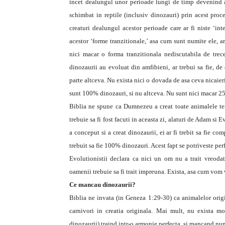
incet dealungul unor perioade lungi de timp devenind as
schimbat in reptile (inclusiv dinozauri) prin acest proce
creaturi dealungul acestor perioade care ar fi niste ‘int
acestor ‘forme tranzitionale,’ asa cum sunt numite ele, ar
nici macar o forma tranzitionala nediscutabila de trece
dinozaurii au evoluat din amfibieni, ar trebui sa fie, de
parte altceva. Nu exista nici o dovada de asa ceva nicaieri
sunt 100% dinozauri, si nu altceva. Nu sunt nici macar 
Biblia ne spune ca Dumnezeu a creat toate animalele tere
trebuie sa fi fost facuti in aceasta zi, alaturi de Adam 
a conceput si a creat dinozaurii, ei ar fi trebit sa fie com
trebuit sa fie 100% dinozauri. Acest fapt se potriveste per
Evolutionistii declara ca nici un om nu a trait vreodata
oamenii trebuie sa fi trait impreuna. Exista, asa cum vom 
Ce mancau dinozaurii?
Biblia ne invata (in Geneza 1:29-30) ca animalelor origin
carnivori in creatia originala. Mai mult, nu exista m
dinozaurii) traind intr-o armonie perfecta, si mancand nu