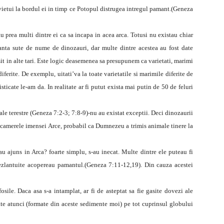
ietui la bordul ei in timp ce Potopul distrugea intregul pamant.(Geneza
u prea multi dintre ei ca sa incapa in acea arca. Totusi nu existau chiar
ranta sute de nume de dinozauri, dar multe dintre acestea au fost date
sit in alte tari. Este logic deasemenea sa presupunem ca varietati, marimi
diferite. De exemplu, uitati’va la toate varietatile si marimile diferite de
ticate le-am da. In realitate ar fi putut exista mai putin de 50 de feluri
le terestre (Geneza 7:2-3; 7:8-9)-nu au existat exceptii. Deci dinozaurii
 in camerele imensei Arce, probabil ca Dumnezeu a trimis animale tinere la
 au ajuns in Arca? foarte simplu, s-au inecat. Multe dintre ele puteau fi
ezlantuite acopereau pamantul.(Geneza 7:11-12,19). Din cauza acestei
osile. Daca asa s-a intamplat, ar fi de asteptat sa fie gasite dovezi ale
ate atunci (formate din aceste sedimente moi) pe tot cuprinsul globului