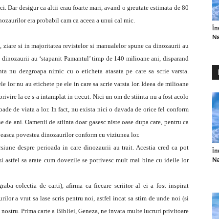
mici. Dar desigur ca altii erau foarte mari, avand o greutate estimata de 80
nozaurilor era probabil cam ca aceea a unui cal mic.
În
Na
, ziare si in majoritatea revistelor si manualelor spune ca dinozaurii au
or, dinozaurii au ‘stapanit Pamantul’ timp de 140 milioane ani, disparand
nta nu dezgroapa nimic cu o eticheta atasata pe care sa scrie varsta.
le lor nu au etichete pe ele in care sa scrie varsta lor. Ideea de milioane
rivire la ce s-a intamplat in trecut. Nici un om de stiinta nu a fost acolo
oade de viata a lor. In fact, nu exista nici o davada de orice fel conform
ane de ani. Oamenii de stiinta doar gasesc niste oase dupa care, pentru ca
riveasca povestea dinozaurilor conform cu viziunea lor.
rsiune despre perioada in care dinozaurii au trait. Acestia cred ca pot
În
Na
 si astfel sa arate cum dovezile se potrivesc mult mai bine cu ideile lor
ba colectia de carti), afirma ca fiecare scriitor al ei a fost inspirat
rilor a vrut sa lase scris pentru noi, astfel incat sa stim de unde noi (si
l nostru. Prima carte a Bibliei, Geneza, ne invata multe lucruri privitoare