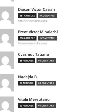
Diacon Victor Casian
581 ARTICOLE
5 COMENTARII
http://www.ortodoxia.md
Preot Victor Mihalachi
210 ARTICOLE
1 COMENTARII
http://www.ortodoxia.md
Cvasniuc Tatiana
88 ARTICOLE
0 COMENTARII
Nadejda B.
32 ARTICOLE
0 COMENTARII
Vitalii Mereutanu
23 ARTICOLE
0 COMENTARII