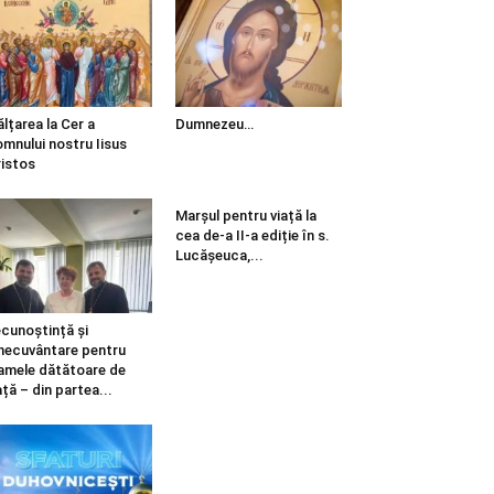
ălțarea la Cer a
Dumnezeu…
mnului nostru Iisus
istos
Marșul pentru viață la
cea de-a II-a ediție în s.
Lucășeuca,...
cunoștință și
necuvântare pentru
mele dătătoare de
ață – din partea...