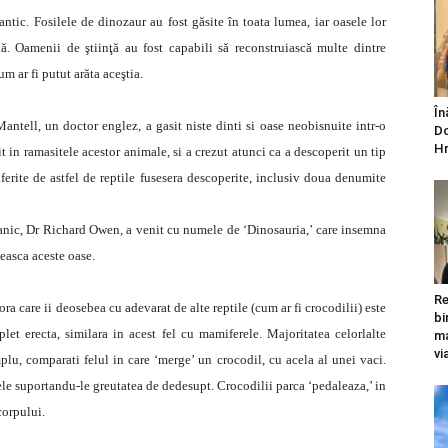
ntic. Fosilele de dinozaur au fost găsite în toata lumea, iar oasele lor
. Oamenii de ştiinţă au fost capabili să reconstruiască multe dintre
m ar fi putut arăta aceştia.
În
ntell, un doctor englez, a gasit niste dinti si oase neobisnuite intr-o
Do
Hr
it in ramasitele acestor animale, si a crezut atunci ca a descoperit un tip
erite de astfel de reptile fusesera descoperite, inclusiv doua denumite
ritanic, Dr Richard Owen, a venit cu numele de ‘Dinosauria,’ care insemna
deasca aceste oase.
Re
ra care ii deosebea cu adevarat de alte reptile (cum ar fi crocodilii) este
bi
et erecta, similara in acest fel cu mamiferele. Majoritatea celorlalte
ma
vi
lu, comparati felul in care ‘merge’ un crocodil, cu acela al unei vaci.
le suportandu-le greutatea de dedesupt. Crocodilii parca ‘pedaleaza,’ in
corpului.