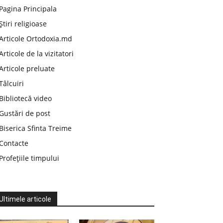
Pagina Principala
Știri religioase
Articole Ortodoxia.md
Articole de la vizitatori
Articole preluate
Tâlcuiri
Bibliotecă video
Gustări de post
Biserica Sfinta Treime
Contacte
Profețiile timpului
Ultimele articole