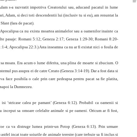
 Adam s-a razvratit impotriva Creatorului sau, aducand pacatul in lume
, Adam, si deci toti descendentii lui (inclusiv tu si eu), am renuntat la
Sfant (fara de pacat).
 Apocalipsa ca nu exista moartea animalelor sau a oamenilor inainte ca
multe pasaje: Romani 5:12; Geneza 2:17; Geneza 1:29-30; Romani 8:20-
1-4; Apocalipsa 22:3.) Asta inseamna ca nu ar fi existat nici o fosila de
sa moara. Era acum o lume diferita, una plina de moarte si zbucium. O
temul pus asupra ei de catre Creato (Geneza 3:14-19). Dar a fost data si
 face posibila o cale prin care pedeapsa pentru pacat sa fie platita,
a inapoi la Dumnezeu.
 isi ‘stricase calea pe pamant’ (Geneza 6:12). Probabil ca oamenii si
u inceput sa omoare celelalte animale si pe oameni. Oricum ar fi fost,
Noe ca va distruge lumea printr-un Potop (Geneza 6:13). Prin urmare
tfel incat toate soiurile de animale terestre (care trebuie sa fi inclus si