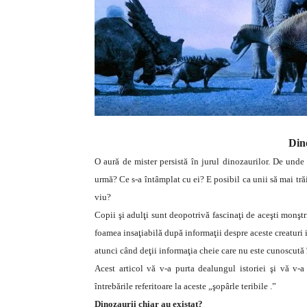
Dino
O aură de mister persistă în jurul dinozaurilor. De unde
urmă? Ce s-a întâmplat cu ei? E posibil ca unii să mai tră
viu?
Copii şi adulţi sunt deopotrivă fascinaţi de aceşti monştri
foamea insaţiabilă după informaţii despre aceste creaturi i
atunci când deţii informaţia cheie care nu este cunoscută î
Acest articol vă v-a purta dealungul istoriei şi vă v-
întrebările referitoare la aceste „şopârle teribile .”
Dinozaurii chiar au existat?