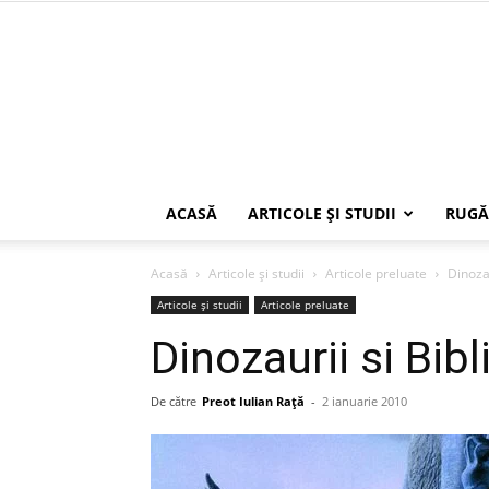
ACASĂ
ARTICOLE ŞI STUDII
RUGĂ
Acasă
Articole şi studii
Articole preluate
Dinozau
Articole şi studii
Articole preluate
Dinozaurii si Bibl
De către
Preot Iulian Raţă
-
2 ianuarie 2010