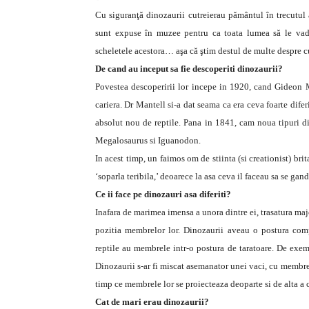
Cu siguranţă dinozaurii cutreierau pământul în trecutul a
sunt expuse în muzee pentru ca toata lumea să le vadă
scheletele acestora… aşa că ştim destul de multe despre cu
De cand au inceput sa fie descoperiti dinozaurii?
Povestea descoperirii lor incepe in 1920, cand Gideon Ma
cariera. Dr Mantell si-a dat seama ca era ceva foarte difer
absolut nou de reptile. Pana in 1841, cam noua tipuri dif
Megalosaurus si Iguanodon.
In acest timp, un faimos om de stiinta (si creationist) b
‘soparla teribila,’ deoarece la asa ceva il faceau sa se gan
Ce ii face pe dinozauri asa diferiti?
Inafara de marimea imensa a unora dintre ei, trasatura majo
pozitia membrelor lor. Dinozaurii aveau o postura compl
reptile au membrele intr-o postura de taratoare. De exemp
Dinozaurii s-ar fi miscat asemanator unei vaci, cu membre
timp ce membrele lor se proiecteaza deoparte si de alta a 
Cat de mari erau dinozaurii?