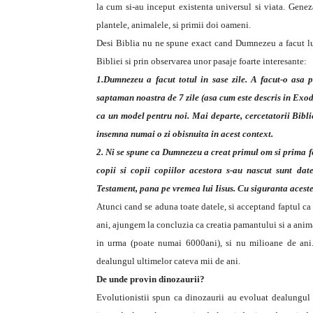
la cum si-au inceput existenta universul si viata. Genez
plantele, animalele, si primii doi oameni.
Desi Biblia nu ne spune exact cand Dumnezeu a facut lume
Bibliei si prin observarea unor pasaje foarte interesante:
1.Dumnezeu a facut totul in sase zile. A facut-o asa 
saptaman noastra de 7 zile (asa cum este descris in Exod
ca un model pentru noi. Mai departe, cercetatorii Bibli
insemna numai o zi obisnuita in acest context.
2. Ni se spune ca Dumnezeu a creat primul om si prima f
copii si copii copiilor acestora s-au nascut sunt da
Testament, pana pe vremea lui Iisus. Cu siguranta aceste
Atunci cand se aduna toate datele, si acceptand faptul c
ani, ajungem la concluzia ca creatia pamantului si a anim
in urma (poate numai 6000ani), si nu milioane de ani. D
dealungul ultimelor cateva mii de ani.
De unde provin dinozaurii?
Evolutionistii spun ca dinozaurii au evoluat dealungul 