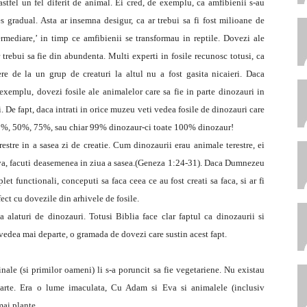
tfel un fel diferit de animal. Ei cred, de exemplu, ca amfibienii s-au
s gradual. Asta ar insemna desigur, ca ar trebui sa fi fost milioane de
ermediare,’ in timp ce amfibienii se transformau in reptile. Dovezi ale
 trebui sa fie din abundenta. Multi experti in fosile recunosc totusi, ca
re de la un grup de creaturi la altul nu a fost gasita nicaieri. Daca
 exemplu, dovezi fosile ale animalelor care sa fie in parte dinozauri in
. De fapt, daca intrati in orice muzeu veti vedea fosile de dinozauri care
25%, 50%, 75%, sau chiar 99% dinozaur-ci toate 100% dinozaur!
stre in a sasea zi de creatie. Cum dinozaurii erau animale terestre, ei
si Eva, facuti deasemenea in ziua a sasea.(Geneza 1:24-31). Daca Dumnezeu
plet functionali, conceputi sa faca ceea ce au fost creati sa faca, si ar fi
fect cu dovezile din arhivele de fosile.
 alaturi de dinozauri. Totusi Biblia face clar faptul ca dinozaurii si
vedea mai departe, o gramada de dovezi care sustin acest fapt.
ale (si primilor oameni) li s-a poruncit sa fie vegetariene. Nu existau
oarte. Era o lume imaculata, Cu Adam si Eva si animalele (inclusiv
mai plante.