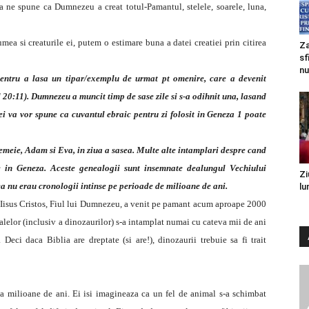
a ne spune ca Dumnezeu a creat totul-Pamantul, stelele, soarele, luna,
a si creaturile ei, putem o estimare buna a datei creatiei prin citirea
Za
sf
nu
pentru a lasa un tipar/exemplu de urmat pt omenire, care a devenit
 20:11). Dumnezeu a muncit timp de sase zile si s-a odihnit una, lasand
ei va vor spune ca cuvantul ebraic pentru zi folosit in Geneza 1 poate
emeie, Adam si Eva, in ziua a sasea. Multe alte intamplari despre cand
te in Geneza. Aceste genealogii sunt insemnate dealungul Vechiului
Zi
a nu erau cronologii intinse pe perioade de milioane de ani.
lu
a Iisus Cristos, Fiul lui Dumnezeu, a venit pe pamant acum aproape 2000
alelor (inclusiv a dinozaurilor) s-a intamplat numai cu cateva mii de ani
eci daca Biblia are dreptate (si are!), dinozaurii trebuie sa fi trait
a milioane de ani. Ei isi imagineaza ca un fel de animal s-a schimbat