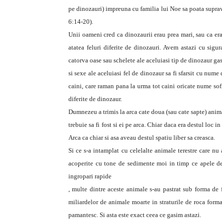
pe dinozauri) impreuna cu familia lui Noe sa poata suprav
6:14-20).
Unii oameni cred ca dinozaurii erau prea mari, sau ca era
atatea feluri diferite de dinozauri. Avem astazi cu sigu
catorva oase sau schelete ale aceluiasi tip de dinozaur ga
si sexe ale aceluiasi fel de dinozaur sa fi sfarsit cu nume 
caini, care raman pana la urma tot caini oricate nume sofis
diferite de dinozaur.
Dumnezeu a trimis la arca cate doua (sau cate sapte) anima
trebuie sa fi fost si ei pe arca. Chiar daca era destul loc
Arca ca chiar si asa aveau destul spatiu liber sa creasca.
Si ce s-a intamplat cu celelalte animale terestre care nu
acoperite cu tone de sedimente moi in timp ce apele d
ingropari rapide
, multe dintre aceste animale s-au pastrat sub forma de f
miliardelor de animale moarte in straturile de roca form
pamantesc. Si asta este exact ceea ce gasim astazi.