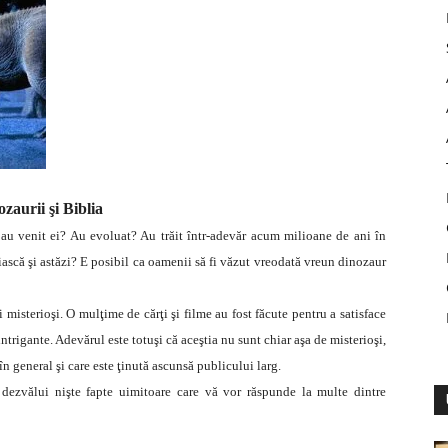
zaurii şi Biblia
 au venit ei? Au evoluat? Au trăit într-adevăr acum milioane de ani în
iască şi astăzi? E posibil ca oamenii să fi văzut vreodată vreun dinozaur
 misterioşi. O mulţime de cărţi şi filme au fost făcute pentru a satisface
ntrigante. Adevărul este totuşi că aceştia nu sunt chiar aşa de misterioşi,
n general şi care este ţinută ascunsă publicului larg.
a dezvălui nişte fapte uimitoare care vă vor răspunde la multe dintre