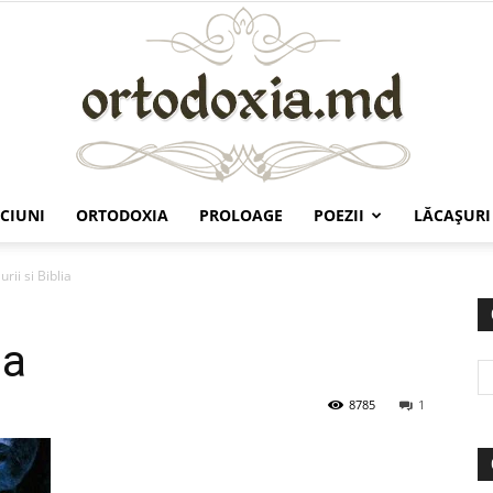
CIUNI
ORTODOXIA
PROLOAGE
POEZII
LĂCAŞURI
Ortodoxia.md
rii si Biblia
ia
8785
1