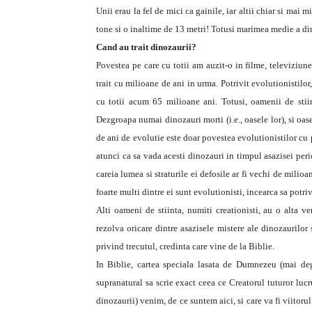
Unii erau la fel de mici ca gainile, iar altii chiar si mai 
tone si o inaltime de 13 metri! Totusi marimea medie a di
Cand au trait dinozaurii?
Povestea pe care cu totii am auzit-o in filme, televiziune
trait cu milioane de ani in urma. Potrivit evolutionistil
cu totii acum 65 milioane ani. Totusi, oamenii de stii
Dezgroapa numai dinozauri morti (i.e., oasele lor), si oase
de ani de evolutie este doar povestea evolutionistilor cu p
atunci ca sa vada acesti dinozauri in timpul asazisei peri
careia lumea si straturile ei defosile ar fi vechi de milio
foarte multi dintre ei sunt evolutionisti, incearca sa pot
Alti oameni de stiinta, numiti creationisti, au o alta ve
rezolva oricare dintre asazisele mistere ale dinozaurilor
privind trecutul, credinta care vine de la Biblie.
In Biblie, cartea speciala lasata de Dumnezeu (mai degra
supranatural sa scrie exact ceea ce Creatorul tuturor lucru
dinozaurii) venim, de ce suntem aici, si care va fi viitoru