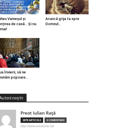
heu Vameșul și
Aruncă grija ta spre
ințirea de casă… Și nu
Domnul…
mai!
ua Învierii, să ne
minăm popoare…
Autorii noștri
Preot Iulian Raţă
3878 ARTICOLE
6 COMENTARII
http://www.ortodoxia.md