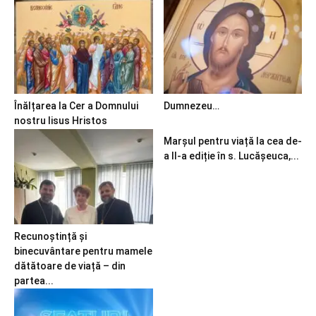
Înălțarea la Cer a Domnului
Dumnezeu…
nostru Iisus Hristos
Marșul pentru viață la cea de-
a II-a ediție în s. Lucășeuca,...
Recunoștință și
binecuvântare pentru mamele
dătătoare de viață – din
partea...