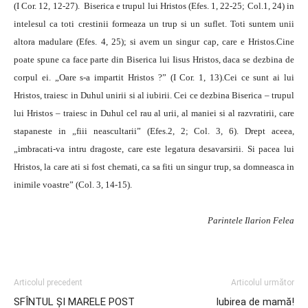
(I Cor. 12, 12-27). Biserica e trupul lui Hristos (Efes. 1, 22-25; Col.1, 24) in
intelesul ca toti crestinii formeaza un trup si un suflet. Toti suntem unii
altora madulare (Efes. 4, 25); si avem un singur cap, care e Hristos.Cine
poate spune ca face parte din Biserica lui Iisus Hristos, daca se dezbina de
corpul ei. „Oare s-a impartit Hristos ?” (I Cor. 1, 13).Cei ce sunt ai lui
Hristos, traiesc in Duhul unirii si al iubirii. Cei ce dezbina Biserica – trupul
lui Hristos – traiesc in Duhul cel rau al urii, al maniei si al razvratirii, care
stapaneste in „fiii neascultarii” (Efes.2, 2; Col. 3, 6). Drept aceea,
„imbracati-va intru dragoste, care este legatura desavarsirii. Si pacea lui
Hristos, la care ati si fost chemati, ca sa fiti un singur trup, sa domneasca in
inimile voastre” (Col. 3, 14-15).
Parintele Ilarion Felea
Articolul precedent
Articolul următor
SFÎNTUL ŞI MARELE POST
Iubirea de mamă!