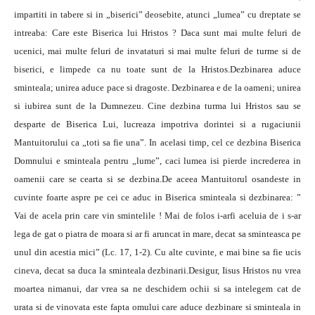
impartiti in tabere si in „biserici” deosebite, atunci „lumea” cu dreptate se
intreaba: Care este Biserica lui Hristos ? Daca sunt mai multe feluri de
ucenici, mai multe feluri de invataturi si mai multe feluri de turme si de
biserici, e limpede ca nu toate sunt de la Hristos.Dezbinarea aduce
sminteala; unirea aduce pace si dragoste. Dezbinarea e de la oameni; unirea
si iubirea sunt de la Dumnezeu. Cine dezbina turma lui Hristos sau se
desparte de Biserica Lui, lucreaza impotriva dorintei si a rugaciunii
Mantuitorului ca „toti sa fie una”. In acelasi timp, cel ce dezbina Biserica
Domnului e sminteala pentru „lume”, caci lumea isi pierde increderea in
oamenii care se cearta si se dezbina.De aceea Mantuitorul osandeste in
cuvinte foarte aspre pe cei ce aduc in Biserica sminteala si dezbinarea: ”
Vai de acela prin care vin smintelile ! Mai de folos i-arfi aceluia de i s-ar
lega de gat o piatra de moara si ar fi aruncat in mare, decat sa sminteasca pe
unul din acestia mici” (Lc. 17, 1-2). Cu alte cuvinte, e mai bine sa fie ucis
cineva, decat sa duca la sminteala dezbinarii.Desigur, Iisus Hristos nu vrea
moartea nimanui, dar vrea sa ne deschidem ochii si sa intelegem cat de
urata si de vinovata este fapta omului care aduce dezbinare si sminteala in