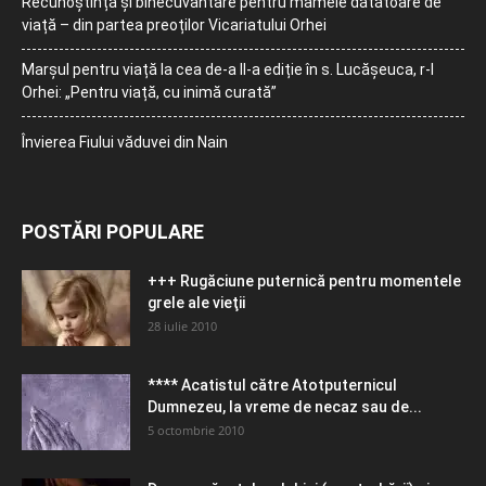
Recunoștință și binecuvântare pentru mamele dătătoare de
viață – din partea preoților Vicariatului Orhei
Marșul pentru viață la cea de-a II-a ediție în s. Lucășeuca, r-l
Orhei: „Pentru viață, cu inimă curată”
Învierea Fiului văduvei din Nain
POSTĂRI POPULARE
+++ Rugăciune puternică pentru momentele
grele ale vieţii
28 iulie 2010
**** Acatistul către Atotputernicul
Dumnezeu, la vreme de necaz sau de...
5 octombrie 2010