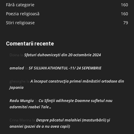
Fără categorie
160
Poezia religioasă
160
Stiri religioase
79
Comentarii recente
Sfaturi duhovnicești din 20 octombrie 2024
Doina
la
amalad
SF SILUAN ATHONITUL -11/ 24 SEPEMBRIE
la
A început construcţia primei mănăstiri ortodoxe din
gheorghe
la
Japonia
Radu Mungiu
Cu Sfinții odihnește Doamne sufletul nou
la
adormitei roabei Tale…
Despre păcatul malahiei (masturbării) şi
Crina Marina
la
onaniei (pazei de a nu avea copii)