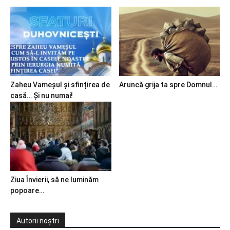
Zaheu Vameșul și sfințirea de
Aruncă grija ta spre Domnul…
casă… Și nu numai!
Ziua Învierii, să ne luminăm
popoare…
Autorii noștri