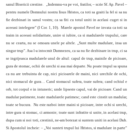
sanul Bisericii crestine. „Indemnu-va pe voi, fratilor, – scrie Sf. Ap. Pavel –
pentru numele Domnului nostru Iisus Hristos, ca toti sa graiti la fel si sa nu
fie dezbinari in sanul vostru; ca sa fiti cu totul uniti in acelasi cuget si in
aceeasi intelegere” (I Cor. 1, 10). Marele apostol Pavel ne invata ca toti sa
traim in aceeasi solidaritate, unire si iubire, ca si madularele trupului, care
nu se cearta, nu se omoara unele pe altele. „Sunt multe madulare, insa un
singur trup”. Asa l-a intocmit Dumnezeu, ca sa nu fie dezbinare in trup, ci sa
se ingrijeasca madularele unul de altul: capul de trup, mainile de picioare,
gura de stomac, ochii de urechi si asa mai departe. Nu poate trupul sa spuna
ca nu are trebuinta de cap, nici picioarele de maini, nici urechile de ochi,
nici stomacul de gura… Cand stomacul sufera, toate sufera; cand ochiul e
orb, tot corpul e in intuneric; unde lipseste capul, vai de picioare. Cand un
madular patimeste, toate madularele patimesc; cand este cinstit un madular,
toate se bucura. Nu este razboi intre maini si picioare, intre ochi si urechi,
intre gura si stomac, ci armonie; toate sunt infratite si unite, in acelasi trup,
dupa cum si noi toti, crestinii, ne-am botezat si suntem uniti in acelasi Duh.
Si Apostolul incheie: – „Voi sunteti trupul lui Hristos, si madulare in parte”