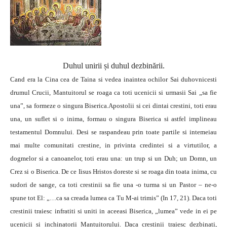
Duhul unirii și duhul dezbinării.
Cand era la Cina cea de Taina si vedea inaintea ochilor Sai duhovnicesti
drumul Crucii, Mantuitorul se roaga ca toti ucenicii si urmasii Sai „sa fie
una”, sa formeze o singura Biserica.Apostolii si cei dintai crestini, toti erau
una, un suflet si o inima, formau o singura Biserica si astfel implineau
testamentul Domnului. Desi se raspandeau prin toate partile si intemeiau
mai multe comunitati crestine, in privinta credintei si a virtutilor, a
dogmelor si a canoanelor, toti erau una: un trup si un Duh; un Domn, un
Crez si o Biserica.
De ce Iisus Hristos doreste si se roaga din toata inima, cu
sudori de sange, ca toti crestinii sa fie una -o turma si un Pastor – ne-o
spune tot El: „…ca sa creada lumea ca Tu M-ai trimis” (In 17, 21). Daca toti
crestinii traiesc infratiti si uniti in aceeasi Biserica, „lumea” vede in ei pe
ucenicii si inchinatorii Mantuitorului. Daca crestinii traiesc dezbinati,