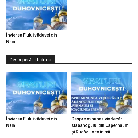
Învierea Fiului văduvei din
Nain
Descoperă ortodoxia
Învierea Fiului văduvei din
Despre minunea vindecării
Nain
slăbănogului din Capernaum
și Rugăciunea inimii