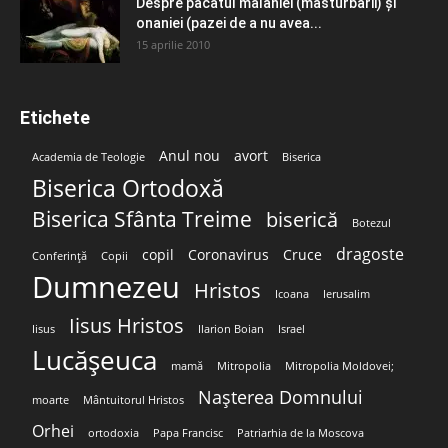
Despre păcatul malahiei (masturbării) şi
onaniei (pazei de a nu avea...
15 aprilie 2010
Etichete
Anul nou
avort
Academia de Teologie
Biserica
Biserica Ortodoxă
Biserica Sfânta Treime
biserică
Botezul
dragoste
copil
Coronavirus
Cruce
Conferință
Copii
Dumnezeu
Hristos
Icoana
Ierusalim
Iisus Hristos
Iisus
Ilarion Boian
Israel
Lucășeuca
mamă
Mitropolia
Mitropolia Moldovei;
Nașterea Domnului
moarte
Mântuitorul Hristos
Orhei
ortodoxia
Papa Francisc
Patriarhia de la Moscova