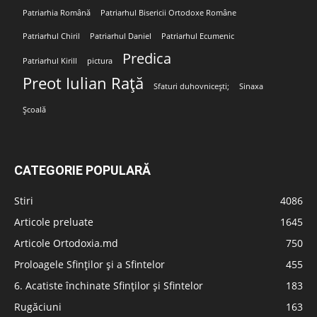
Patriarhia Română
Patriarhul Bisericii Ortodoxe Române
Patriarhul Chiril
Patriarhul Daniel
Patriarhul Ecumenic
Predica
Patriarhul Kirill
pictura
Preot Iulian Rață
Sfaturi duhovnicești;
Sinaxa
Școală
CATEGORIE POPULARĂ
Stiri
4086
Articole preluate
1645
Articole Ortodoxia.md
750
Proloagele Sfinților și a Sfintelor
455
6. Acatiste închinate Sfinților și Sfintelor
183
Rugăciuni
163