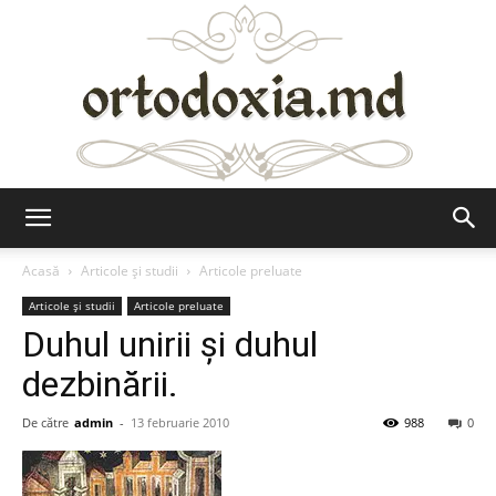
Ortodoxia.md
Acasă
Articole şi studii
Articole preluate
Articole şi studii
Articole preluate
Duhul unirii și duhul
dezbinării.
De către
admin
-
13 februarie 2010
988
0