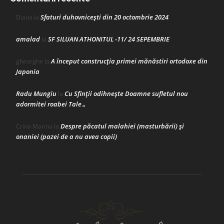
Sfaturi duhovnicești din 20 octombrie 2024
Doina
la
amalad
SF SILUAN ATHONITUL -11/ 24 SEPEMBRIE
la
A început construcţia primei mănăstiri ortodoxe din
gheorghe
la
Japonia
Radu Mungiu
Cu Sfinții odihnește Doamne sufletul nou
la
adormitei roabei Tale…
Despre păcatul malahiei (masturbării) şi
Crina Marina
la
onaniei (pazei de a nu avea copii)