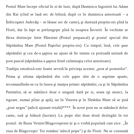
Postul Mare începe oficial în zi de luni, după Duminica Izgonirii lui Adam
din Rai (cînd se lasă sec de brînză, după ce în duminica anterioară – a
Înfricoşatei Judecăţi – se lăsase sec de carne), şi durează propriu-zis pînă la
Florii, dar în fapt se prelungeşte pînă în noaptea Învierii. În vechime se
făcea distincţie între Păresimi (Postul prepascal) şi postul special din
Săptămîna Mare (Postul Paştelui propriu-zis). Cu timpul, însă, cele şase
săptămîni şi cea de-a şaptea au ajuns să fie tratate ca perioadă unitară de
post pascal (săptămîna a şaptea fiind culminaţia celor anterioare).
Tradiţia ortodoxă este foarte severă în privinţa acestui „post al posturilor”.
Prima şi ultima săptămînă din cele şapte sînt de o asprime aparte,
recomandîndu-se ca în lunea şi marţea primei săptămîni, ca şi în Săptămîna
Patimilor, să se mănînce doar o singură dată pe zi, seara (şi atunci, la
rigoare, numai pîine şi apă), iar în Vinerea şi în Sîmbăta Mare să se ţină
„post negru” (adică ajunare totală)****. În acest post nu se mănâncă deloc
carne, ouă şi brânză (lactate). La peşte sînt doar două dezlegări în tot
postul: de Buna Vestire/Blagoveştenie (e şi o vorbă populară care zice: „În
ziua de Blagoveşte/ Tot românu’ mîncă peşte”) şi de Florii. Nu se consumă