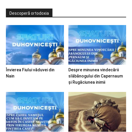
Descoperă ortodoxia
Învierea Fiului văduvei din
Despre minunea vindecării
Nain
slăbănogului din Capernaum
și Rugăciunea inimii