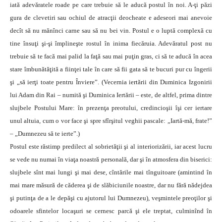
iată adevăratele roade pe care trebuie să le aducă postul în noi. A-ţi păzi
gura de clevetiri sau ochiul de atracţii deocheate e adeseori mai anevoie
decît să nu mănînci carne sau să nu bei vin. Postul e o luptă complexă cu
tine însuţi şi-şi împlineşte rostul în inima fiecăruia. Adevăratul post nu
trebuie să te facă mai palid la faţă sau mai puţin gras, ci să te aducă în acea
stare îmbunătăţită a fiinţei tale în care să fii gata să te bucuri pur cu îngerii
şi „să ierţi toate pentru Înviere”. (Vecernia iertării din Duminica Izgonirii
lui Adam din Rai – numită şi Duminica Iertării – este, de altfel, prima dintre
slujbele Postului Mare: în prezenţa preotului, credincioşii îşi cer iertare
unul altuia, cum o vor face şi spre sfîrşitul veghii pascale: „Iartă-mă, frate!”
– „Dumnezeu să te ierte”.)
Postul este răstimp predilect al sobrietăţii şi al interiorizării, iar acest lucru
se vede nu numai în viaţa noastră personală, dar şi în atmosfera din biserici:
slujbele sînt mai lungi şi mai dese, cîntările mai tînguitoare (amintind în
mai mare măsură de căderea şi de slăbiciunile noastre, dar nu fără nădejdea
şi putinţa de a le depăşi cu ajutorul lui Dumnezeu), veşmintele preoţilor şi
odoarele sfintelor locaşuri se cernesc parcă şi ele treptat, culminînd în