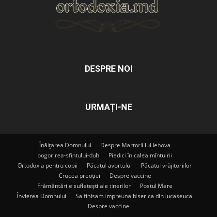
DESPRE NOI
URMAȚI-NE
Înălțarea Domnului
Despre Martorii lui Iehova
pogorirea-sfintului-duh
Piedici în calea mîntuirii
Ortodoxia pentru copii
Păcatul avortului
Păcatul vrăjitoriilor
Crucea preoției
Despre vaccine
Frământările sufletești ale tinerilor
Postul Mare
Învierea Domnului
Sa finisam impreuna biserica din lucaseuca
Despre vaccine