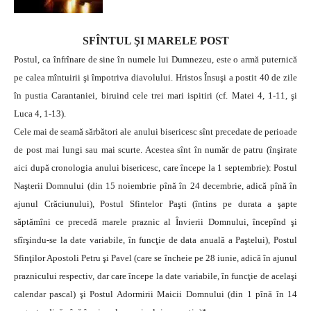
SFÎNTUL ŞI MARELE POST
Postul, ca înfrînare de sine în numele lui Dumnezeu, este o armă puternică
pe calea mîntuirii şi împotriva diavolului. Hristos Însuşi a postit 40 de zile
în pustia Carantaniei, biruind cele trei mari ispitiri (cf. Matei 4, 1-11, şi
Luca 4, 1-13).
Cele mai de seamă sărbători ale anului bisericesc sînt precedate de perioade
de post mai lungi sau mai scurte. Acestea sînt în număr de patru (înşirate
aici după cronologia anului bisericesc, care începe la 1 septembrie): Postul
Naşterii Domnului (din 15 noiembrie pînă în 24 decembrie, adică pînă în
ajunul Crăciunului), Postul Sfintelor Paşti (întins pe durata a şapte
săptămîni ce precedă marele praznic al Învierii Domnului, începînd şi
sfîrşindu-se la date variabile, în funcţie de data anuală a Paştelui), Postul
Sfinţilor Apostoli Petru şi Pavel (care se încheie pe 28 iunie, adică în ajunul
praznicului respectiv, dar care începe la date variabile, în funcţie de acelaşi
calendar pascal) şi Postul
Adormirii Maicii Domnului (din 1 pînă în 14