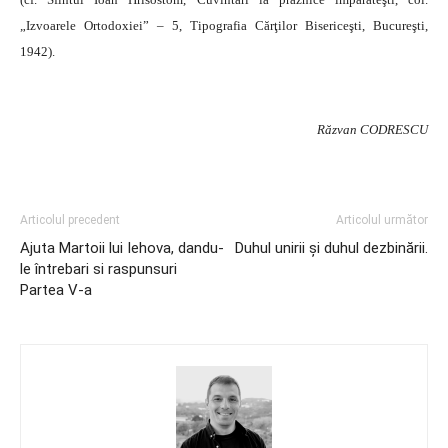
„Izvoarele Orto­doxiei” – 5, Tipografia Cărţilor Bisericeşti, Bucureşti,
1942).
Răzvan CODRESCU
Articolul precedent
Articolul următor
Ajuta Martoii lui Iehova, dandu-
Duhul unirii și duhul dezbinării.
le întrebari si raspunsuri
Partea V-a