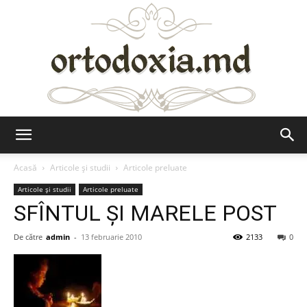
Ortodoxia.md
Acasă
Articole şi studii
Articole preluate
Articole şi studii
Articole preluate
SFÎNTUL ŞI MARELE POST
De către
admin
-
13 februarie 2010
2133
0