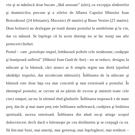
vin şi se mănîncă doar bucate „fără unsoare” (ulei), cu excepţia sîmbetelor
şi duminicilor, precum şi a zilelor de Aflarea Capului Sfîntului Ioan
Botezătorul (24 februarie), Mucenici (9 martie) şi Buna Vestire (25 martie).
Doar bolnavii au dezlegare pe toată durata postului la untdelemn şi la vin,
dar cu măsură. Se înţelege că în acest răstimp nu se fac nunţi sau alte
petreceri/chefuri.
Postul – care „potoleşte trupul, înfrânează poftele cele nesăturate, curăţeşte
şi înaripează sufletul” (Sfântul Ioan Gură de Aur) – nu se reduce, desigur, la
mîncare şi la băutură, căci atunci ar fi simplu regim sau dietă (ajutînd
sănătăţii trupului, dar nicidecum mîntuirii). Înfrînarea de la mîncare şi
băutură este doar faţa cea mai concretă şi mai exterioară a postului. În
răstimpul postului, se cuvine să ne păzim de excese şi smintiri toate cele
cinci simţuri, iar nu în ultimul rînd gîndurile. Înfrînarea trupească e de mare
preţ, dar de şi mai mare preţ este înfrînarea sufletească, curăţirea şi întărirea
spirituală, asceza interioară. Înfrînarea din afară nu-şi atinge scopul
duhovnicesc decît dacă o înlesneşte pe cea dinlăuntru şi se conjugă cu ea.
Să fim mai buni, mai smeriţi, mai generoşi, mai înţelegători, mai iertători –