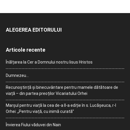
ALEGEREA EDITORULUI
Articole recente
Înălțarea la Cer a Domnului nostru Iisus Hristos
Dumnezeu…
Recunoștință și binecuvântare pentru mamele dătătoare de
viață – din partea preoților Vicariatului Orhei
Marșul pentru viață la cea de-a II-a ediție în s. Lucășeuca, r-l
Orhei: „Pentru viață, cu inimă curată”
Învierea Fiului văduvei din Nain