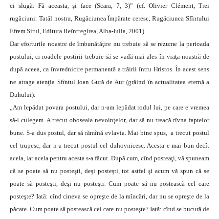
ci slugă: Fă aceasta, şi face (Scara, 7, 3)” (cf. Olivier Clément, Trei
rugăciuni: Tatăl nostru, Rugăciunea Împărate ceresc, Rugăciunea Sfîntului
Efrem Sirul, Editura Reîntregirea, Alba-Iulia, 2001).
Dar eforturile noastre de îmbunătăţire nu trebuie să se rezume la perioada
postului, ci roadele postirii trebuie să se vadă mai ales în viaţa noastră de
după aceea, ca învrednicire permanentă a trăirii întru Hristos. În acest sens
ne atrage atenţia Sfîntul Ioan Gură de Aur (grăind în actualitatea eternă a
Duhului):
„Am lepădat povara postului, dar n-am lepădat rodul lui, pe care e vremea
să-l culegem. A trecut oboseala nevoinţelor, dar să nu treacă rîvna faptelor
bune. S-a dus postul, dar să rămînă evlavia. Mai bine spus, a trecut postul
cel trupesc, dar n-a trecut postul cel duhovnicesc. Acesta e mai bun decît
acela, iar acela pentru acesta s-a făcut. Du­­pă cum, cînd posteaţi, vă spuneam
că se poate să nu posteşti, deşi posteşti, tot astfel şi acum vă spun că se
poate să posteşti, deşi nu posteşti. Cum poate să nu postească cel care
posteşte? Iată: cînd cineva se opreşte de la mîncări, dar nu se opreşte de la
păcate. Cum poate să postească cel care nu posteşte? Iată: cînd se bucură de