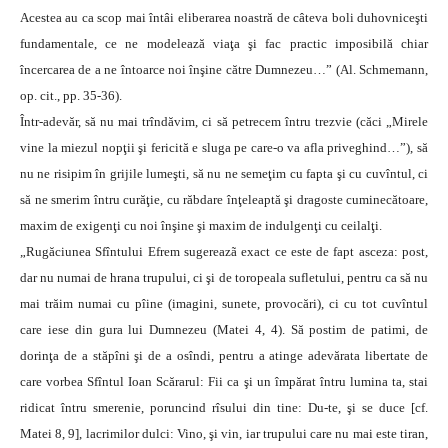
Acestea au ca scop mai întâi eliberarea noastră de câteva boli duhovniceşti
fundamentale, ce ne modelează viaţa şi fac practic imposibilă chiar
încercarea de a ne întoarce noi înşine către Dumnezeu…” (Al. Schmemann,
op. cit., pp. 35-36).
Într-adevăr, să nu mai trîndăvim, ci să petrecem întru trezvie (căci „Mirele
vine la miezul nopţii şi fericită e sluga pe care-o va afla priveghind…”), să
nu ne risipim în grijile lumeşti, să nu ne semeţim cu fapta şi cu cuvîntul, ci
să ne smerim întru curăţie, cu răbdare înţeleaptă şi dragoste cuminecătoare,
maxim de exigenţi cu noi înşine şi maxim de indulgenţi cu ceilalţi.
„Rugăciunea Sfîntului Efrem sugereazã exact ce este de fapt asceza: post,
dar nu numai de hrana trupului, ci şi de toropeala sufletului, pentru ca să nu
mai trăim numai cu pîine (imagini, sunete, provocări), ci cu tot cuvîntul
care iese din gura lui Dumnezeu (Matei 4, 4). Să postim de patimi, de
dorinţa de a stăpîni şi de a osîndi, pentru a atinge adevărata libertate de
care vorbea Sfîntul Ioan Scărarul: Fii ca şi un împărat întru lumina ta, stai
ridicat întru smerenie, poruncind rîsului din tine: Du-te, şi se duce [cf.
Matei 8, 9], lacrimilor dulci: Vino, şi vin, iar trupului care nu mai este tiran,