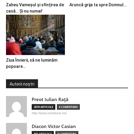
Zaheu Vameșul și sfințirea de
Aruncă grija ta spre Domnul…
casă… Și nu numai!
Ziua Învierii, să ne luminăm
popoare…
Autorii noștri
Preot Iulian Raţă
3878 ARTICOLE
6 COMENTARII
http://www.ortodoxia.md
Diacon Victor Casian
581 ARTICOLE
5 COMENTARII