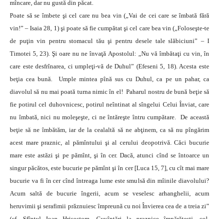
mîncare, dar nu gustă din păcat.
Poate să se îmbete şi cel care nu bea vin („Vai de cei care se îmbată fără
vin!” – Isaia 28, 1) şi poate să fie cumpătat şi cel care bea vin („Foloseşte-te
de puţin vin pentru stomacul tău şi pentru desele tale slăbiciuni” – I
Timotei 5, 23). Şi oare nu ne învaţă Apostolul: „Nu vă îmbătaţi cu vin, în
care este desfrînarea, ci umpleţi-vă de Duhul” (Efeseni 5, 18). Acesta este
beţia cea bună. Umple mintea pînă sus cu Duhul, ca pe un pa­­har, ca
diavolul să nu mai poată turna nimic în el! Paharul nostru de bună beţie să
fie potirul cel duhovnicesc, potirul neîntinat al sîngelui Celui Înviat, care
nu îmbată, nici nu moleşeşte, ci ne întăreşte întru cumpătare. De această
beţie să ne îmbătăm, iar de la cealaltă să ne abţinem, ca să nu pîngărim
acest mare praznic, al pămîntului şi al cerului deopotrivă. Căci bucurie
mare este astăzi şi pe pămînt, şi în cer. Dacă, atunci cînd se întoarce un
singur păcătos, este bucurie pe pămînt şi în cer [Luca 15, 7], cu cît mai mare
bucurie va fi în cer cînd întreaga lume este smulsă din mîinile diavolului?
Acum saltă de bucurie îngerii, acum se veselesc arhanghelii, acum
heruvimii şi serafimii prăznuiesc împreună cu noi Învierea cea de a treia zi”
(cf. Sfîntul Ioan Hrisostom, Cuvîntări la praznice împărăteşti, col.