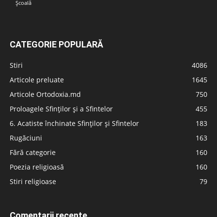
Școală
CATEGORIE POPULARĂ
Stiri
4086
Articole preluate
1645
Articole Ortodoxia.md
750
Proloagele Sfinților și a Sfintelor
455
6. Acatiste închinate Sfinților și Sfintelor
183
Rugăciuni
163
Fără categorie
160
Poezia religioasă
160
Stiri religioase
79
Comentarii recente