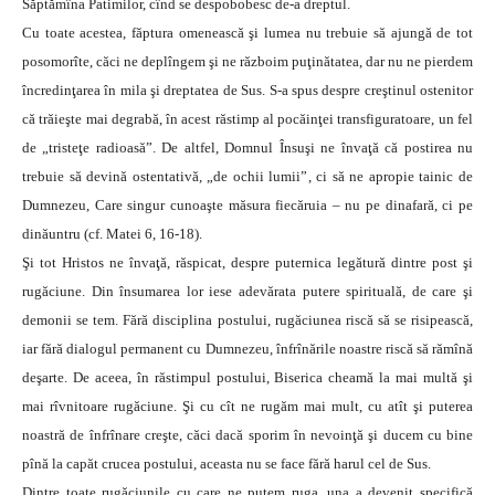
Săptămîna Patimilor, cînd se despobobesc de-a dreptul.
Cu toate acestea, făptura omenească şi lumea nu trebuie să ajungă de tot
posomorîte, căci ne deplîngem şi ne războim puţinătatea, dar nu ne pierdem
încredinţarea în mila şi dreptatea de Sus. S-a spus despre creştinul ostenitor
că trăieşte mai degrabă, în acest răstimp al pocăinţei transfiguratoare, un fel
de „tristeţe radioasă”. De altfel, Domnul Însuşi ne învaţă că postirea nu
trebuie să devină ostentativă, „de ochii lumii”, ci să ne apropie tainic de
Dumnezeu, Care singur cunoaşte măsura fiecăruia – nu pe dinafară, ci pe
dinăuntru (cf. Matei 6, 16-18).
Şi tot Hristos ne învaţă, răspicat, despre puternica legătură dintre post şi
rugăciune. Din însumarea lor iese adevărata putere spirituală, de care şi
demonii se tem. Fără disciplina postului, rugăciunea riscă să se risipească,
iar fără dialogul permanent cu Dumnezeu, înfrînările noastre riscă să rămînă
deşarte. De aceea, în răstimpul postului, Biserica cheamă la mai multă şi
mai rîvnitoare rugăciune. Şi cu cît ne rugăm mai mult, cu atît şi puterea
noastră de înfrînare creşte, căci dacă sporim în nevoinţă şi ducem cu bine
pînă la capăt crucea postului, aceasta nu se face fără harul cel de Sus.
Dintre toate rugăciunile cu care ne putem ruga, una a devenit specifică