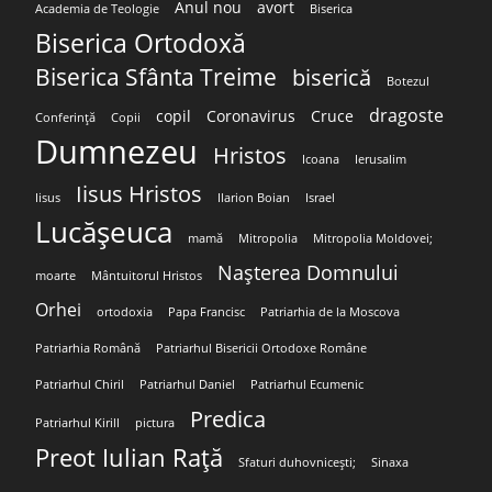
Anul nou
avort
Academia de Teologie
Biserica
Biserica Ortodoxă
Biserica Sfânta Treime
biserică
Botezul
dragoste
copil
Coronavirus
Cruce
Conferință
Copii
Dumnezeu
Hristos
Icoana
Ierusalim
Iisus Hristos
Iisus
Ilarion Boian
Israel
Lucășeuca
mamă
Mitropolia
Mitropolia Moldovei;
Nașterea Domnului
moarte
Mântuitorul Hristos
Orhei
ortodoxia
Papa Francisc
Patriarhia de la Moscova
Patriarhia Română
Patriarhul Bisericii Ortodoxe Române
Patriarhul Chiril
Patriarhul Daniel
Patriarhul Ecumenic
Predica
Patriarhul Kirill
pictura
Preot Iulian Rață
Sfaturi duhovnicești;
Sinaxa