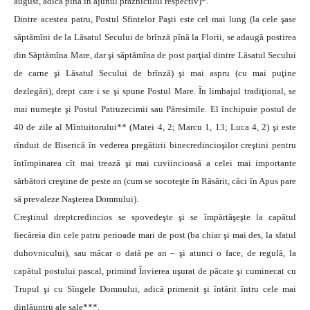
august, adică pînă în ajunul praznicului respectiv)*.
Dintre acestea patru, Postul Sfintelor Paşti este cel mai lung (la cele şase
săptămîni de la Lăsatul Secului de brînză pînă la Florii, se adaugă postirea
din Săptămîna Mare, dar şi săptămîna de post parţial dintre Lăsatul Secului
de carne şi Lăsatul Secului de brînză) şi mai aspru (cu mai puţine
dezlegări), drept care i se şi spune Postul Mare. În limbajul tradiţional, se
mai numeşte şi Postul Patruzecimii sau Păresimile. El închipuie postul de
40 de zile al Mîntuitorului** (Matei 4, 2; Marcu 1, 13; Luca 4, 2) şi este
rînduit de Biserică în vederea pregătirii binecredincioşilor creştini pentru
întîmpinarea cît mai trează şi mai cuviincioasă a celei mai importante
sărbători creştine de peste an (cum se socoteşte în Răsărit, căci în Apus pare
să prevaleze Naşterea Domnului).
Creştinul dreptcredincios se spovedeşte şi se împărtăşeşte la capătul
fiecăreia din cele patru perioade mari de post (ba chiar şi mai des, la sfatul
duhovnicului), sau măcar o dată pe an – şi atunci o face, de regulă, la
capătul postului pascal, primind Învierea uşurat de păcate şi cuminecat cu
Trupul şi cu Sîngele Domnului, adică primenit şi întărit întru cele mai
dinlăuntru ale sale***.