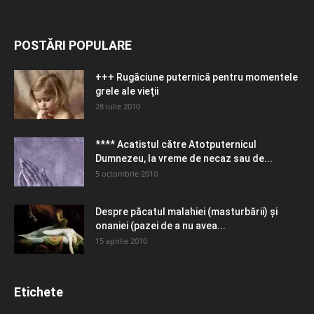
POSTĂRI POPULARE
+++ Rugăciune puternică pentru momentele
grele ale vieţii
28 iulie 2010
**** Acatistul către Atotputernicul
Dumnezeu, la vreme de necaz sau de...
5 octombrie 2010
Despre păcatul malahiei (masturbării) şi
onaniei (pazei de a nu avea...
15 aprilie 2010
Etichete