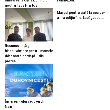
Înălțarea la Cer a Domnului
Dumnezeu…
nostru Iisus Hristos
Marșul pentru viață la cea de-
a II-a ediție în s. Lucășeuca,...
Recunoștință și
binecuvântare pentru mamele
dătătoare de viață – din
partea...
Învierea Fiului văduvei din
Nain