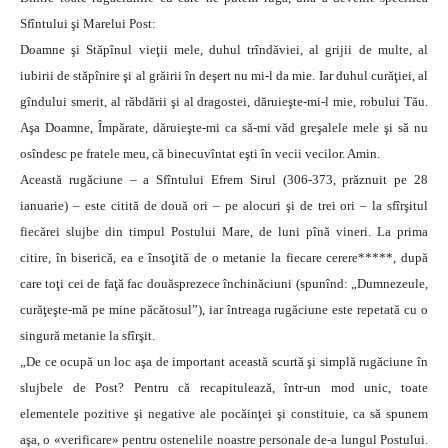
Sfîntului şi Marelui Post:
Doamne şi Stăpînul vieţii mele, duhul trîndăviei, al grijii de multe, al
iubirii de stăpînire şi al grăirii în deşert nu mi-l da mie. Iar duhul curăţiei, al
gîndului smerit, al răbdării şi al dragostei, dăruieşte-mi-l mie, robului Tău.
Aşa Doamne, Împărate, dăruieşte-mi ca să-mi văd greşalele mele şi să nu
osîndesc pe fratele meu, că binecuvîntat eşti în vecii vecilor. Amin.
Această rugăciune – a Sfîntului Efrem Sirul (306-373, prăznuit pe 28
ianuarie) – este citită de două ori – pe alocuri şi de trei ori – la sfîrşitul
fiecărei slujbe din timpul Postului Mare, de luni pînă vineri. La prima
citire, în biserică, ea e însoţită de o metanie la fiecare cerere*****, după
care toţi cei de faţă fac douăsprezece închinăciuni (spunînd: „Dumnezeule,
curăţeşte-mă pe mine păcătosul”), iar întreaga rugăciune este repetată cu o
singură metanie la sfîrşit.
„De ce ocupă un loc aşa de important această scurtă şi simplă rugăciune în
slujbele de Post? Pentru că recapitulează, într-un mod unic, toate
elementele pozitive şi negative ale pocăinţei şi constituie, ca să spunem
aşa, o «verificare» pentru ostenelile noastre personale de-a lungul Postului.