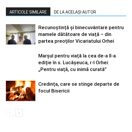
ARTICOLE SIMILARE
DE LA ACELAȘI AUTOR
Recunoștință și binecuvântare pentru
mamele dătătoare de viață – din
partea preoților Vicariatului Orhei
Marșul pentru viață la cea de-a II-a
ediție în s. Lucășeuca, r-l Orhei:
„Pentru viață, cu inimă curată”
Credința, care se stinge departe de
focul Bisericii