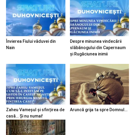
Învierea Fiului văduvei din
Despre minunea vindecării
Nain
slăbănogului din Capernaum
și Rugăciunea inimii
Zaheu Vameșul și sfințirea de
Aruncă grija ta spre Domnul…
casă… Și nu numai!