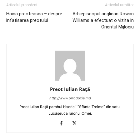
Articolul precedent
Articolul următor
Haina preoteasca – despre
Arhiepiscopul anglican Rowan
infatisarea preotului
Williams a efectuat o vizita in
Orientul Mijlociu
Preot Iulian Raţă
http://www.ortodoxia.md
Preot Iulian Rață parohul bisericii ”Sfânta Treime” din satul
Lucășeuca raionul Orhei.