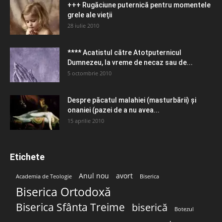
+++ Rugăciune puternică pentru momentele
grele ale vieţii
28 iulie 2010
**** Acatistul către Atotputernicul
Dumnezeu, la vreme de necaz sau de...
5 octombrie 2010
Despre păcatul malahiei (masturbării) şi
onaniei (pazei de a nu avea...
15 aprilie 2010
Etichete
Anul nou
avort
Academia de Teologie
Biserica
Biserica Ortodoxă
Biserica Sfânta Treime
biserică
Botezul