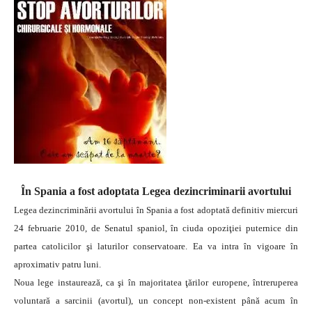
În Spania a fost adoptata Legea dezincriminarii avortului
Legea dezincriminării avortului în Spania a fost adoptată definitiv miercuri
24 februarie 2010, de Senatul spaniol, în ciuda opoziţiei puternice din
partea catolicilor şi laturilor conservatoare. Ea va intra în vigoare în
aproximativ patru luni.
Noua lege instaurează, ca şi în majoritatea ţărilor europene, întreruperea
voluntară a sarcinii (avortul), un concept non-existent până acum în