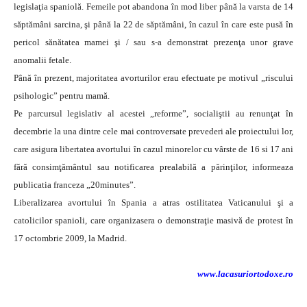
legislaţia spaniolă. Femeile pot abandona în mod liber până la varsta de 14
săptămâni sarcina, şi până la 22 de săptămâni, în cazul în care este pusă în
pericol sănătatea mamei şi / sau s-a demonstrat prezenţa unor grave
anomalii fetale.
Până în prezent, majoritatea avorturilor erau efectuate pe motivul „riscului
psihologic” pentru mamă.
Pe parcursul legislativ al acestei „reforme”, socialiştii au renunţat în
decembrie la una dintre cele mai controversate prevederi ale proiectului lor,
care asigura libertatea avortului în cazul minorelor cu vârste de 16 si 17 ani
fără consimţământul sau notificarea prealabilă a părinţilor, informeaza
publicatia franceza „20minutes”.
Liberalizarea avortului în Spania a atras ostilitatea Vaticanului şi a
catolicilor spanioli, care organizasera o demonstraţie masivă de protest în
17 octombrie 2009, la Madrid.
www.lacasuriortodoxe.ro