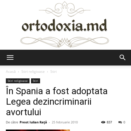
Ortodoxia.md
Acasă
Stiri religioase
Stiri
Stiri religioase
Stiri
În Spania a fost adoptata
Legea dezincriminarii
avortului
De către
Preot Iulian Raţă
-
25 februarie 2010
837
0