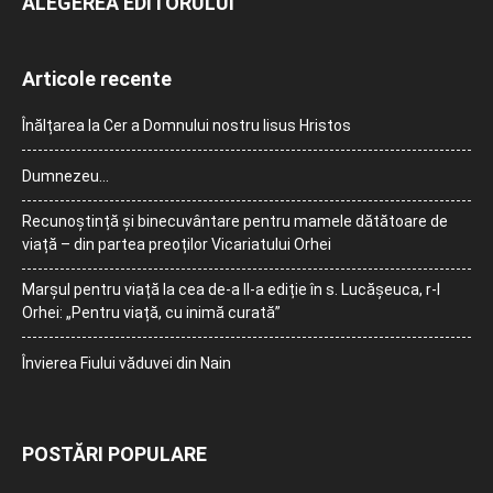
ALEGEREA EDITORULUI
Articole recente
Înălțarea la Cer a Domnului nostru Iisus Hristos
Dumnezeu…
Recunoștință și binecuvântare pentru mamele dătătoare de
viață – din partea preoților Vicariatului Orhei
Marșul pentru viață la cea de-a II-a ediție în s. Lucășeuca, r-l
Orhei: „Pentru viață, cu inimă curată”
Învierea Fiului văduvei din Nain
POSTĂRI POPULARE