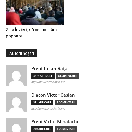
Ziua Învierii, să ne luminăm
popoare…
Autorii noștri
Preot Iulian Raţă
3878 ARTICOLE
6 COMENTARII
http://www.ortodoxia.md
Diacon Victor Casian
581 ARTICOLE
5 COMENTARII
http://www.ortodoxia.md
Preot Victor Mihalachi
210 ARTICOLE
1 COMENTARII