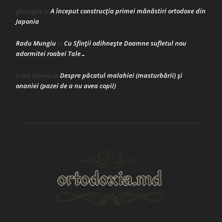
A început construcţia primei mănăstiri ortodoxe din
gheorghe
la
Japonia
Radu Mungiu
Cu Sfinții odihnește Doamne sufletul nou
la
adormitei roabei Tale…
Despre păcatul malahiei (masturbării) şi
Crina Marina
la
onaniei (pazei de a nu avea copii)