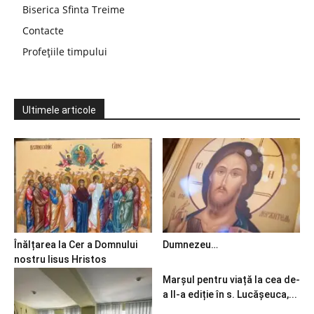
Biserica Sfinta Treime
Contacte
Profețiile timpului
Ultimele articole
Înălțarea la Cer a Domnului
Dumnezeu…
nostru Iisus Hristos
Marșul pentru viață la cea de-
a II-a ediție în s. Lucășeuca,...