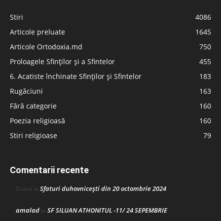
Stiri
4086
Articole preluate
1645
Articole Ortodoxia.md
750
Proloagele Sfinților și a Sfintelor
455
6. Acatiste închinate Sfinților și Sfintelor
183
Rugăciuni
163
Fără categorie
160
Poezia religioasă
160
Stiri religioase
79
Comentarii recente
Sfaturi duhovnicești din 20 octombrie 2024
Doina
la
amalad
SF SILUAN ATHONITUL -11/ 24 SEPEMBRIE
la