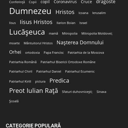
dragoste
copil
Coronavirus
Cruce
Conferință
Copii
Dumnezeu
Hristos
Icoana
Ierusalim
Iisus Hristos
Iisus
Ilarion Boian
Israel
Lucășeuca
mamă
Mitropolia
Mitropolia Moldovei;
Nașterea Domnului
moarte
Mântuitorul Hristos
Orhei
ortodoxia
Papa Francisc
Patriarhia de la Moscova
Patriarhia Română
Patriarhul Bisericii Ortodoxe Române
Patriarhul Chiril
Patriarhul Daniel
Patriarhul Ecumenic
Predica
Patriarhul Kirill
pictura
Preot Iulian Rață
Sfaturi duhovnicești;
Sinaxa
Școală
CATEGORIE POPULARĂ