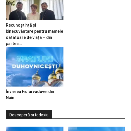
Recunoștință și
binecuvântare pentru mamele
dătătoare de viață – din
partea...
Învierea Fiului văduvei din
Nain
Descoperă ortodoxia