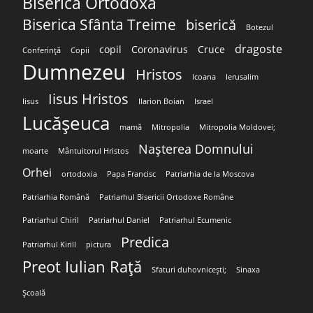
Biserica Ortodoxă
Biserica Sfânta Treime
biserică
Botezul
dragoste
copil
Coronavirus
Cruce
Conferință
Copii
Dumnezeu
Hristos
Icoana
Ierusalim
Iisus Hristos
Iisus
Ilarion Boian
Israel
Lucășeuca
mamă
Mitropolia
Mitropolia Moldovei;
Nașterea Domnului
moarte
Mântuitorul Hristos
Orhei
ortodoxia
Papa Francisc
Patriarhia de la Moscova
Patriarhia Română
Patriarhul Bisericii Ortodoxe Române
Patriarhul Chiril
Patriarhul Daniel
Patriarhul Ecumenic
Predica
Patriarhul Kirill
pictura
Preot Iulian Rață
Sfaturi duhovnicești;
Sinaxa
Școală