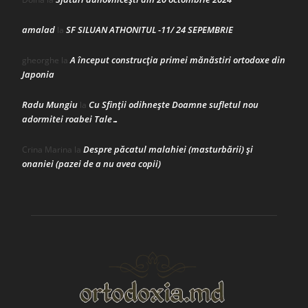
amalad
SF SILUAN ATHONITUL -11/ 24 SEPEMBRIE
la
A început construcţia primei mănăstiri ortodoxe din
gheorghe
la
Japonia
Radu Mungiu
Cu Sfinții odihnește Doamne sufletul nou
la
adormitei roabei Tale…
Despre păcatul malahiei (masturbării) şi
Crina Marina
la
onaniei (pazei de a nu avea copii)