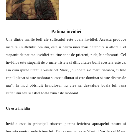
Patima invidiei
Una dintre marile boli ale sufletului este boala invidiei. Aceasta produce
mare rau sufletului omului, este si cauza unei mari nefericiri si altora. Cel
stapanit de patima invidiei nu tine cont de prieteni, rude, binefacatori. Cel
invidios este stapanit de o mare tristete si dificultatea bolii acesteia este ca,
asa cum spune Sfantul Vasile cel Mare, „nu poate s-o marturiseasca, ci tine
capul plecat si este mohorat si este tulburat si este dominat si este distrus de
rau”. In mod obisnuit invidiosul nu vrea sa dezvaluie boala lui, rana
sufletului sau si astfel toata ziua este mohorat.
Ce este invidia
Invidia este in principal tristetea pentru fericirea aproapelui nostru si
bucuria pentru nefericirea lui. Dupa cum noteaza Sfantul Vasile cel Mare,