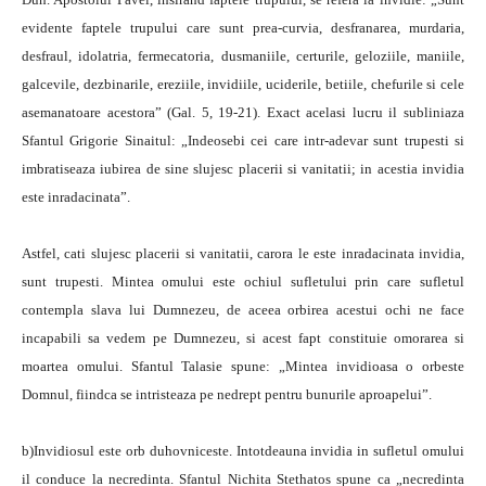
evidente faptele trupului care sunt prea-curvia, desfranarea, murdaria,
desfraul, idolatria, fermecatoria, dusmaniile, certurile, geloziile, maniile,
galcevile, dezbinarile, ereziile, invidiile, uciderile, betiile, chefurile si cele
asemanatoare acestora” (Gal. 5, 19-21). Exact acelasi lucru il subliniaza
Sfantul Grigorie Sinaitul: „Indeosebi cei care intr-adevar sunt trupesti si
imbratiseaza iubirea de sine slujesc placerii si vanitatii; in acestia invidia
este inradacinata”.
Astfel, cati slujesc placerii si vanitatii, carora le este inradacinata invidia,
sunt trupesti. Mintea omului este ochiul sufletului prin care sufletul
contempla slava lui Dumnezeu, de aceea orbirea acestui ochi ne face
incapabili sa vedem pe Dumnezeu, si acest fapt constituie omorarea si
moartea omului. Sfantul Talasie spune: „Mintea invidioasa o orbeste
Domnul, fiindca se intristeaza pe nedrept pentru bunurile aproapelui”.
b)Invidiosul este orb duhovniceste. Intotdeauna invidia in sufletul omului
il conduce la necredinta. Sfantul Nichita Stethatos spune ca „necredinta