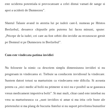
este uciderea potentiala si provocatoare a celei dintai varsari de sange si
apoi a uciderii de Dumnezeu”.
Sfantul Talasie avand in atentia lui pe iudeii care-L numeau pe Hristos
Beelzebul, deoarece chipurile prin puterea lui facea minuni, spune:
„Pricepe de la iudei; cei care au fost orbiti din invidie au recunoscut gresit
pe Domnul si pe Dumnezeu in Beelzebul”.
Cum este vindecata patima invidiei
Nu foloseste la nimic ca descriem simplu dimensiunea invidiei si nu
progresam in vindecarea ei. Trebuie sa conducem invidiosul la vindecare.
Suntem datori totusi sa marturisim ca vindecarea este dificila. Si aceasta
pentru ca „nici medic al bolii nu primeste si nici nu e posibil sa se gaseasca
vreun medicament impotriva bolii”. Si mai mult, chiar cand este intrebat nu
vrea sa marturiseasca ca „sunt invidios si amar si ma irita cele bune ale
prietenului si ma plang de bucuria fratelui si nu suport privelistea bunurilor