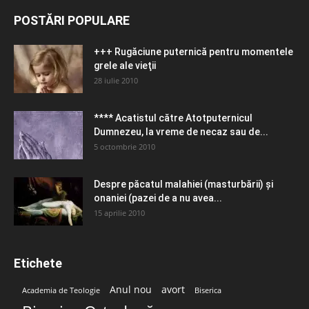
POSTĂRI POPULARE
+++ Rugăciune puternică pentru momentele
grele ale vieţii
28 iulie 2010
**** Acatistul către Atotputernicul
Dumnezeu, la vreme de necaz sau de...
5 octombrie 2010
Despre păcatul malahiei (masturbării) şi
onaniei (pazei de a nu avea...
15 aprilie 2010
Etichete
Anul nou
avort
Academia de Teologie
Biserica