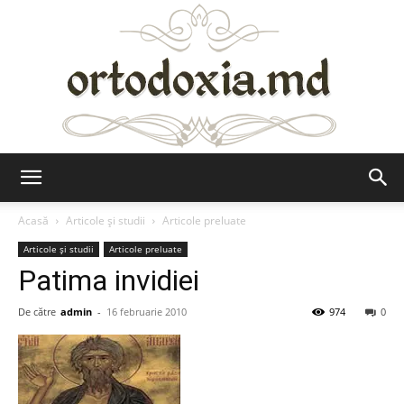
Ortodoxia.md
Acasă
Articole şi studii
Articole preluate
Articole şi studii
Articole preluate
Patima invidiei
De către
admin
-
16 februarie 2010
974
0