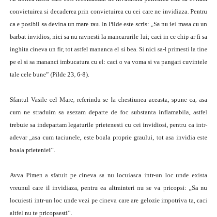
convietuirea si decaderea prin convietuirea cu cei care ne invidiaza. Pentru
ca e posibil sa devina un mare rau. In Pilde este scris: „Sa nu iei masa cu un
barbat invidios, nici sa nu ravnesti la mancarurile lui; caci in ce chip ar fi sa
inghita cineva un fir, tot astfel mananca el si bea. Si nici sa-l primesti la tine
pe el si sa mananci imbucatura cu el: caci o va voma si va pangari cuvintele
tale cele bune” (Pilde 23, 6-8).
Sfantul Vasile cel Mare, referindu-se la chestiunea aceasta, spune ca, asa
cum ne straduim sa asezam departe de foc substanta inflamabila, astfel
trebuie sa indepartam legaturile prietenesti cu cei invidiosi, pentru ca intr-
adevar „asa cum taciunele, este boala proprie graului, tot asa invidia este
boala prieteniei”.
Avva Pimen a sfatuit pe cineva sa nu locuiasca intr-un loc unde exista
vreunul care il invidiaza, pentru ea altminteri nu se va pricopsi: „Sa nu
locuiesti intr-un loc unde vezi pe cineva care are gelozie impotriva ta, caci
altfel nu te pricopsesti”.