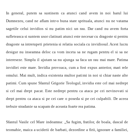
In general, putem sa sustinem ca atunci cand avem in noi harul lui
Dumnezeu, cand ne aflam intr-o buna stare sprituala, atunci nu ne vatama
sagetile celui invidios si nu patim nici un rau. Dar cand nu avem forta
sufleteasca si suntem usor clatinati atunci este necesar cu dragoste si pentru
dragoste sa intrerupeti prietenia si relatia sociala cu invidiosul. Acest lucru
desigur nu inseamna deloc ca vom inceta sa ne rugam pentru el si sa ne
intereseze. Simplu il ajutam sa nu ajunga sa faca un rau mai mare. Patima
invidiei este mare. Invidia provoaca, cum a fost expus anterior, mari rele
omului. Mai mult, indica existenta multor patimi in noi si chiar naste alte
patimi. Cum spune Sfantul Grigorie Teologul, invidia este cel mai nedrept
si cel mai drept pacat. Este nedrept pentru ca ataca pe cei nevinovati si
drept pentru ca ataca si pe cei care o poseda si pe cei culpabili. De aceea
trebuie stradanie sa scapam de aceasta foarte rea patima.
Sfantul Vasile cel Mare indeamna: „Sa fugim, fratilor, de boala, dascal de
teomahie, maica a uciderii de barbati, dezordine a firii, ignorare a familiei,