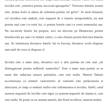
invidia este „tristetea pentru succesul aproapelui”. Fericirea fratelui nostru
este „hrana bolii si adaos de suferinta pentru cel gelos”. In mod obisnuit,
cel invidios este mahnit, este stapanit de o tristete insuportabila, nu atat
pentru raul care i-a venit lui, ci pentru binele care i-a venit semenului sau.
Nu socoteste binele lui propriu, nici nu slaveste pe Dumnezeu pentru
binefacerile pe care i le trimite zilnic, ci este chinuit pentru fericirea fratelui
sau. Se intristeaza deoarece fratele lui se bucura, deoarece acela dispune
mai mult de ceea ce dispune el.
Invidia este o mare rana, deoarece nici o alta patima nu este atat „de
distrugatoare pentru sufletele oamenilor”. Este o mare rana pentru ca se
naste din radacina tuturor patimilor, care este trufia. Sfantul Talasie
accentueaza ca semnul caracteristic al vanitatii este prefacatoria si
minciuna, in timp ce semnul trufiei este infumurarea si invidia. Astfel, cand
suntem stapaniti de invidie este sigur ca suntem stapaniti de mama ei, care
este trufia. Se poate sa ne aratam smeriti, dar fiind invidiosi, suntem trufasi.