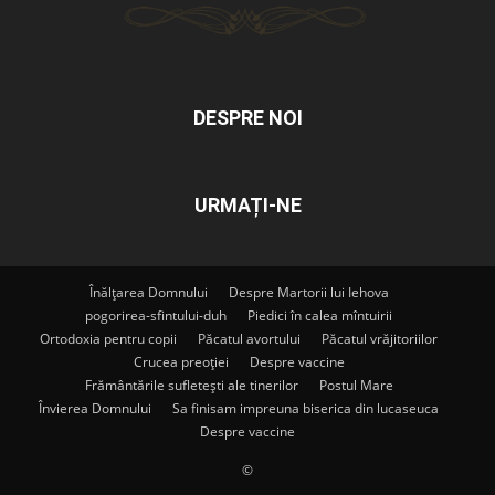
DESPRE NOI
URMAȚI-NE
Înălțarea Domnului
Despre Martorii lui Iehova
pogorirea-sfintului-duh
Piedici în calea mîntuirii
Ortodoxia pentru copii
Păcatul avortului
Păcatul vrăjitoriilor
Crucea preoției
Despre vaccine
Frământările sufletești ale tinerilor
Postul Mare
Învierea Domnului
Sa finisam impreuna biserica din lucaseuca
Despre vaccine
©