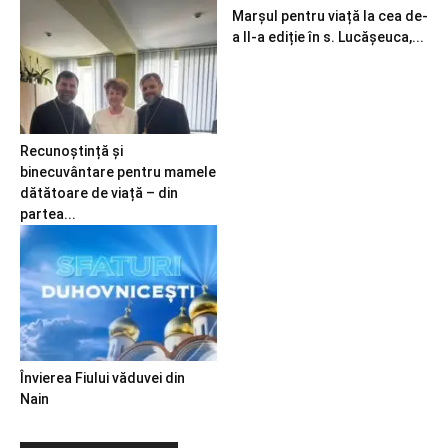
Marșul pentru viață la cea de-
a II-a ediție în s. Lucășeuca,...
Recunoștință și
binecuvântare pentru mamele
dătătoare de viață – din
partea...
Învierea Fiului văduvei din
Nain