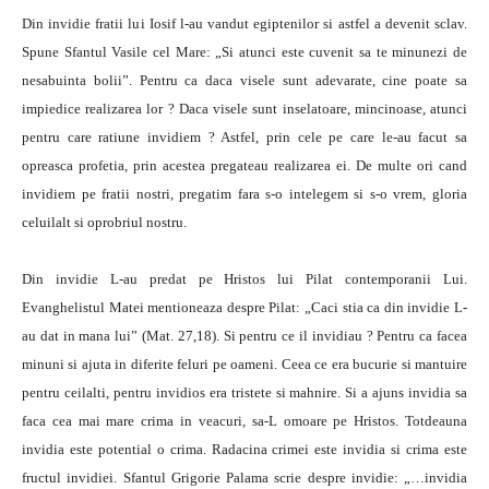
Din invidie fratii lui Iosif l-au vandut egiptenilor si astfel a devenit sclav.
Spune Sfantul Vasile cel Mare: „Si atunci este cuvenit sa te minunezi de
nesabuinta bolii”. Pentru ca daca visele sunt adevarate, cine poate sa
impiedice realizarea lor ? Daca visele sunt inselatoare, mincinoase, atunci
pentru care ratiune invidiem ? Astfel, prin cele pe care le-au facut sa
opreasca profetia, prin acestea pregateau realizarea ei. De multe ori cand
invidiem pe fratii nostri, pregatim fara s-o intelegem si s-o vrem, gloria
celuilalt si oprobriul nostru.
Din invidie L-au predat pe Hristos lui Pilat contemporanii Lui.
Evanghelistul Matei mentioneaza despre Pilat: „Caci stia ca din invidie L-
au dat in mana lui” (Mat. 27,18). Si pentru ce il invidiau ? Pentru ca facea
minuni si ajuta in diferite feluri pe oameni. Ceea ce era bucurie si mantuire
pentru ceilalti, pentru invidios era tristete si mahnire. Si a ajuns invidia sa
faca cea mai mare crima in veacuri, sa-L omoare pe Hristos. Totdeauna
invidia este potential o crima. Radacina crimei este invidia si crima este
fructul invidiei. Sfantul Grigorie Palama scrie despre invidie: „…invidia