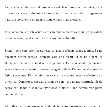
Este necesara indrumarea duhovniceasca de la un vindecator ortodox, incat
prin mijloacele si prin toata indrumarea lui sa scapam de distrugatoarea
patima a invidiei si sa putem sa traim o buna viata crestina.
Intrebarea care se naste acum este ce trebuie sa facem cand suntem invidiati
de un oarecare, cand suntem victima invidiei celorlalti.
Primul lucru care este necesar este sa aratam rabdare si ingaduinta. Sa ne
bucuram pentru aceasta incercare care ne-a venit. Si sa ne rugam lui
Dumnezeu sa ne dea rabdare si ingaduinta. Cel care rabda cu bucurie
aceasta incercare, acesta primeste mangaiere de la Dumnezeu si ajunge la
fericita smerenie. Dar trebuie spus ca in chip obisnuit aceasta rabdare o au
vitejii lui Dumnezeu, cei cati dispun de curaj si barbatie spirituala. Si de
aceea cati rabda dispozitia invidioasa a fratelui lor, acestia vor primi
cununa de martiri.
Al doilea lucru care este recomandat de invatatura patristica este sa evitam