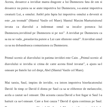
Acesta, deoarece a invidiat marea dragoste a lui Dumnezeu fata de om si
deoarece nu putea sa se arate impotriva lui Dumnezeu, s-a aratat impotriva
creaturii Lui, a omului. Astfel prin fapta lui impotriva omului a devenit si
este „un teomah” (Sfantul Vasile cel Mare). Sfantul Maxim Marturisitorul
invata ca diavolul a indemnat omul sa incalce porunca lui
Dumnezeu,invidiind pe Dumnezeu si pe noi”. A invidiat pe Dumnezeu ca
sa nu se vada „preaslavita putere a Lui care sfinteste omul”. A invidiat omul
ca sa nu dobandeasca comuniunea cu Dumnezeu.
Primul ucenic al diavolului in patima invidiei este Cain. „Primul ucenic al
diavolului si invidia si crima de catre acesta fiind invatat”, a ajuns sa-l
omoare pe fratele lui cel drept, Abel (Sfantul Vasile cel Mare).
Mai tarziu, Saul, impins de invidie, s-a intors impotriva binefacatorului
David. In timp ce David il distra pe Saul ca sa se elibereze de melancolie,
acela a cautat sa-l omoare. Din aceasta cauza David a fost fugar si Saul l-a
haituit ca sa-l omoare. Care a fost cauza ? David il ajuta continuu pe Saul.