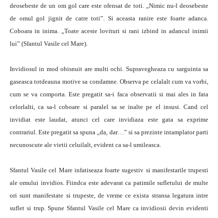
deosebeste de un om gol care este ofensat de toti. „Nimic nu-l deosebeste
de omul gol jignit de catre toti”. Si aceasta ranire este foarte adanca.
Coboara in inima. „Toate aceste lovituri si rani izbind in adancul inimii
lui” (Sfantul Vasile cel Mare).
Invidiosul in mod obisnuit are multi ochi. Supravegheaza cu sarguinta sa
gaseasca totdeauna motive sa condamne. Observa pe celalalt cum va vorbi,
cum se va comporta. Este pregatit sa-i faca observatii si mai ales in fata
celorlalti, ca sa-l coboare si paralel sa se inalte pe el insusi. Cand cel
invidiat este laudat, atunci cel care invidiaza este gata sa exprime
contrariul. Este pregatit sa spuna „da, dar…” si sa prezinte intamplator parti
necunoscute ale vietii celuilalt, evident ca sa-l umileasca.
Sfantul Vasile cel Mare infatiseaza foarte sugestiv si manifestarile trupesti
ale omului invidios. Fiindca este adevarat ca patimile sufletului de multe
ori sunt manifestate si trupeste, de vreme ce exista stransa legatura intre
suflet si trup. Spune Sfantul Vasile cel Mare ca invidiosii devin evidenti