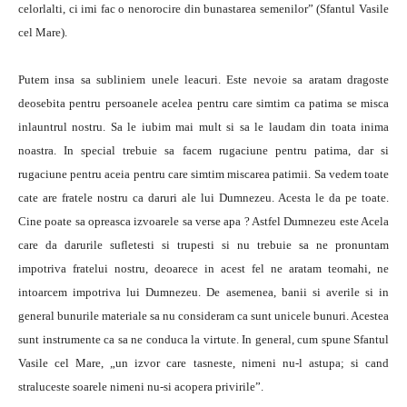
celorlalti, ci imi fac o nenorocire din bunastarea semenilor” (Sfantul Vasile
cel Mare).
Putem insa sa subliniem unele leacuri. Este nevoie sa aratam dragoste
deosebita pentru persoanele acelea pentru care simtim ca patima se misca
inlauntrul nostru. Sa le iubim mai mult si sa le laudam din toata inima
noastra. In special trebuie sa facem rugaciune pentru patima, dar si
rugaciune pentru aceia pentru care simtim miscarea patimii. Sa vedem toate
cate are fratele nostru ca daruri ale lui Dumnezeu. Acesta le da pe toate.
Cine poate sa opreasca izvoarele sa verse apa ? Astfel Dumnezeu este Acela
care da darurile sufletesti si trupesti si nu trebuie sa ne pronuntam
impotriva fratelui nostru, deoarece in acest fel ne aratam teomahi, ne
intoarcem impotriva lui Dumnezeu. De asemenea, banii si averile si in
general bunurile materiale sa nu consideram ca sunt unicele bunuri. Acestea
sunt instrumente ca sa ne conduca la virtute. In general, cum spune Sfantul
Vasile cel Mare, „un izvor care tasneste, nimeni nu-l astupa; si cand
straluceste soarele nimeni nu-si acopera privirile”.