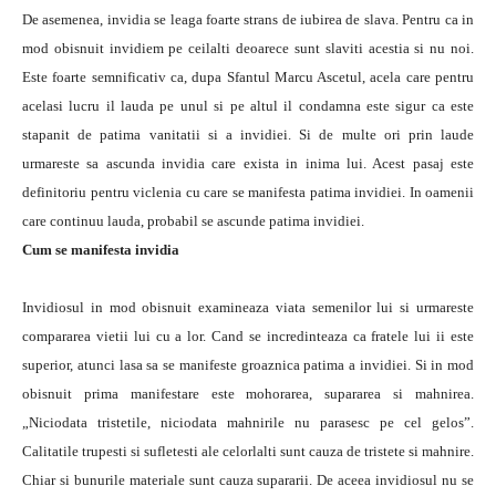
De asemenea, invidia se leaga foarte strans de iubirea de slava. Pentru ca in
mod obisnuit invidiem pe ceilalti deoarece sunt slaviti acestia si nu noi.
Este foarte semnificativ ca, dupa Sfantul Marcu Ascetul, acela care pentru
acelasi lucru il lauda pe unul si pe altul il condamna este sigur ca este
stapanit de patima vanitatii si a invidiei. Si de multe ori prin laude
urmareste sa ascunda invidia care exista in inima lui. Acest pasaj este
definitoriu pentru viclenia cu care se manifesta patima invidiei. In oamenii
care continuu lauda, probabil se ascunde patima invidiei.
Cum se manifesta invidia
Invidiosul in mod obisnuit examineaza viata semenilor lui si urmareste
compararea vietii lui cu a lor. Cand se incredinteaza ca fratele lui ii este
superior, atunci lasa sa se manifeste groaznica patima a invidiei. Si in mod
obisnuit prima manifestare este mohorarea, supararea si mahnirea.
„Niciodata tristetile, niciodata mahnirile nu parasesc pe cel gelos”.
Calitatile trupesti si sufletesti ale celorlalti sunt cauza de tristete si mahnire.
Chiar si bunurile materiale sunt cauza supararii. De aceea invidiosul nu se