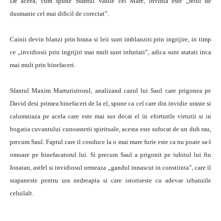
De aceea, cum spune Sfantul Vasile cel Mare, invidia este „felul de
dusmanie cel mai dificil de corectat”.
Cainii devin blanzi prin hrana si leii sunt imblanziti prin ingrijire, in timp
ce „invidiosii prin ingrijiri mai mult sunt infuriati”, adica sunt atatati inca
mai mult prin binefaceri.
Sfantul Maxim Marturisitorul, analizand cazul lui Saul care prigonea pe
David desi primea binefaceri de la el, spune ca cel care din invidie uraste si
calomniaza pe acela care este mai sus decat el in eforturile virtutii si in
bogatia cuvantului cunoasterii spirituale, acesta este sufocat de un duh rau,
precum Saul. Faptul care il conduce la o mai mare furie este ca nu poate sa-l
omoare pe binefacatorul lui. Si precum Saul a prigonit pe iubitul lui fiu
Ionatan, astfel si invidiosul urmeaza „gandul innascut in constiinta”, care il
stapaneste pentru ura nedreapta si care istoriseste cu adevar izbanzile
celuilalt.