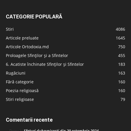
CATEGORIE POPULARĂ
Stiri
4086
Articole preluate
1645
Articole Ortodoxia.md
750
Proloagele Sfinților și a Sfintelor
455
6. Acatiste închinate Sfinților și Sfintelor
183
Rugăciuni
163
Fără categorie
160
Poezia religioasă
160
Stiri religioase
79
Comentarii recente
Sfaturi duhovnicești din 20 octombrie 2024
Doina
la