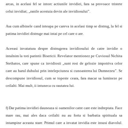
arcas, in acelasi fel se intorc actiunile invidiei, fara sa provoace tristete
celui invidiat; „ranile acestuia devin ale invidiosului”.
Asa cum albinele cand inteapa pe careva in acelasi timp se distrug, la fel si
patima invidiei distruge mai intai pe cel care o are.
Aceeasi invatatura despre distrugerea invidiosului de catre invidie o
intalnim la toti parintii Bisericii. Revelator mentionez pe Cuviosul Nichita
Stethatos, care spune ca invidiosii „sunt rosi de gelozie impotriva celor
care au harul duhului prin intelepciunea si cunoasterea lui Dumnezeu”. Se
descompune invidiosul, cum se topeste ceara, fara macar sa lumineze pe
ceilalti. Mai mult, ii intuneca cu rautatea lui.
f) Dar patima invidiei dauneaza si oamenilor catre care este indreptata. Face
mare rau, mai ales daca ceilalti nu au forta si barbatia spirituala sa
intampine aceasta stare. Primul care a invatat invidia este insusi diavolul.