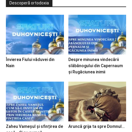
Descoperă ortodoxia
Învierea Fiului văduvei din
Despre minunea vindecării
Nain
slăbănogului din Capernaum
și Rugăciunea inimii
Zaheu Vameșul și sfințirea de
Aruncă grija ta spre Domnul…