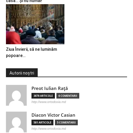
casă… Și nu numai!
Ziua Învierii, să ne luminăm
popoare…
Autorii noștri
Preot Iulian Raţă
3878 ARTICOLE
6 COMENTARII
http://www.ortodoxia.md
Diacon Victor Casian
581 ARTICOLE
5 COMENTARII
http://www.ortodoxia.md