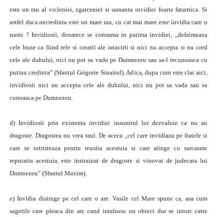
este un rau al vicleniei, zgarceniei si samanta invidiei foarte fatarnica. Si
astfel daca necredinta este un mare rau, cu cat mai mare este invidia care o
naste ? Invidiosii, deoarece se consuma in patima invidiei, „defaimeaza
cele bune ca fiind rele si creatii ale ratacirii si nici nu accepta si nu cred
cele ale duhului, nici nu pot sa vada pe Dumnezeu sau sa-l recunoasca cu
putina credinta” (Sfantul Grigorie Sinaitul). Adica, dupa cum este clar aici,
invidiosii nici nu accepta cele ale duhului, nici nu pot sa vada sau sa
cunoasca pe Dumnezeu.
d) Invidiosii prin existenta invidiei inauntrul lor dezvaluie ca nu au
dragoste. Dragostea nu vrea raul. De aceea „cel care invidiaza pe fratele si
care se intristeaza pentru reusita acestuia si care atinge cu sarcasme
reputatia acestuia, este instrainat de dragoste si vinovat de judecata lui
Dumnezeu” (Sfantul Maxim).
e) Invidia distruge pe cel care o are. Vasile cel Mare spune ca, asa cum
sagetile care pleaca din arc cand intalnesc un obiect dur se intorc catre