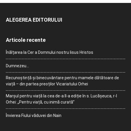
ALEGEREA EDITORULUI
Articole recente
Înălțarea la Cer a Domnului nostru Iisus Hristos
Dumnezeu…
Recunoștință și binecuvântare pentru mamele dătătoare de
viață – din partea preoților Vicariatului Orhei
Marșul pentru viață la cea de-a II-a ediție în s. Lucășeuca, r-l
Orhei: „Pentru viață, cu inimă curată”
Învierea Fiului văduvei din Nain