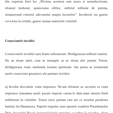
din expresia fetei lor. „Privirea acestora este seaca si nestralucitoare,
obrazul mohorat, spranceana ofilita; sufletul tulburat de patima,
nemaiavand criteriul adevarului asupra lucrurilor”. Invidiosii nu gasesc
ceva bun la ceilalti, gasesc numai urateniile celuilalt.
Consecintele invidiei
Consecintele invidiei sunt foarte infioratoare. Desfigureaza sufletul omului.
Nu ne doare mult, cum se intampla sa ne doara alte patimi. Totusi,
desfigureaza toata randuiala noastra spirituala. Am putea sa enumeram
unele consecinte groaznice ale patimei invidiei.
a) Invidia dezvaluie viata trupeasca. Ne-am obisnuit sa socotim ca viata
trupeasca inseamna unele pacate trupesti carora le dam mare atentie fiind
indiferenti la celelalte. Totusi orice patima care are ca rezultat pierderea
harului lui Dumnezeu. Faptele trupului sunt opusele roadelor Preasfantului
Duh. Apostolul Pavel, insirand faptele trupului, se refera la invidie: „Sunt