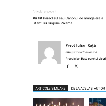
Articolul precedent
#### Paraclisul sau Canonul de mângâiere a
Sfântului Grigorie Palama
Preot Iulian Raţă
http://www.ortodoxia.md
Preot Iulian Rață parohul biser
ARTICOLE SIMILARE
DE LA ACELAȘI AUTOR