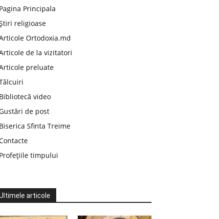
Pagina Principala
Știri religioase
Articole Ortodoxia.md
Articole de la vizitatori
Articole preluate
Tâlcuiri
Bibliotecă video
Gustări de post
Biserica Sfinta Treime
Contacte
Profețiile timpului
Ultimele articole