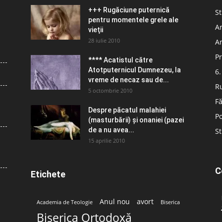
+++ Rugăciune puternică
St
pentru momentele grele ale
Ar
vieţii
28 iulie 2010
Ar
Pr
**** Acatistul către
Atotputernicul Dumnezeu, la
6.
vreme de necaz sau de...
R
5 octombrie 2010
Fă
Despre păcatul malahiei
Po
(masturbării) şi onaniei (pazei
de a nu avea...
St
15 aprilie 2010
C
Etichete
Anul nou
avort
Academia de Teologie
Biserica
Biserica Ortodoxă