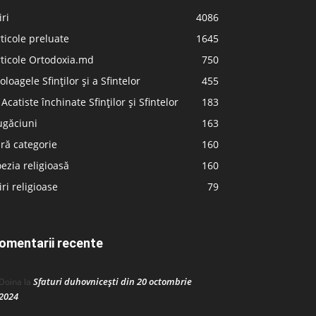
iri
4086
ticole preluate
1645
ticole Ortodoxia.md
750
oloagele Sfinților și a Sfintelor
455
 Acatiste închinate Sfinților și Sfintelor
183
ugăciuni
163
ră categorie
160
ezia religioasă
160
iri religioase
79
omentarii recente
Sfaturi duhovnicești din 20 octombrie
Doina
la
2024