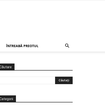
ÎNTREABĂ PREOTUL
Căutare
Categorii