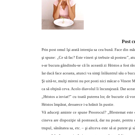
Post c
Prin post omul îşi arată intenţia sa cea bună. Face din mă
şi spune: „Ce să fac? Este vineri şi trebuie să postesc”, atu
s-ar bucura gândindu-se că în această zi Hristos a fost răst
Iar dacă face aceasta, atunci va simţi înlăuntrul său o buc
Şi uită-te, mulţi mireni nu pot posti nici măcar o Vinere M
ca să obţină ceva. Acolo diavolul îi încurajează. Dar aceast
„Hristos a inviat!” cu toată puterea lor, de bucurie că v
Hristos împărat, deoarece i-a hrănit în pustie.
Vă aduceţi aminte ce spune Proorocul? „Blestemat este c
cineva are dispoziţie să postească, dar nu poate, pentru 
trupul, sănătatea sa, etc. – şi altceva este să ai putere şi