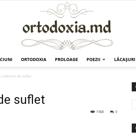
CIUNI
ORTODOXIA
PROLOAGE
POEZII
LĂCAŞURI
Ortodoxia.md
u mărime de suflet
e suflet
1163
0