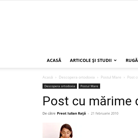
ACASĂ
ARTICOLE ŞI STUDII
RUGĂ
Acasă
Descopera ortodoxia
Postul Mare
Post c
Descopera ortodoxia
Postul Mare
Post cu mărime d
De către
Preot Iulian Raţă
-
21 februarie 2010