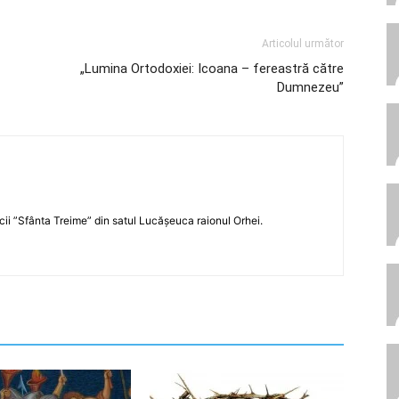
Articolul următor
„Lumina Ortodoxiei: Icoana – fereastră către
Dumnezeu”
icii ”Sfânta Treime” din satul Lucășeuca raionul Orhei.