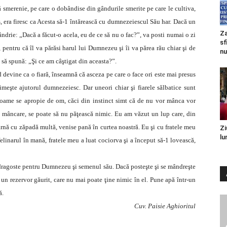
tă smerenie, pe care o dobândise din gândurile smerite pe care le cultiva,
os, era firesc ca Acesta să-1 întărească cu dumnezeiescul Său har. Dacă un
Za
ândrie: „Dacă a făcut-o acela, eu de ce să nu o fac?”, va posti numai o zi
sf
 pentru că îl va părăsi harul lui Dumnezeu şi îi va părea rău chiar şi de
nu
 să spună: „Şi ce am câştigat din aceasta?”.
 devine ca o fiară, înseamnă că asceza pe care o face ori este mai presus
imeşte ajutorul dumnezeiesc. Dar uneori chiar şi fiarele sălbatice sunt
 foame se apropie de om, căci din instinct simt că de nu vor mânca vor
e mâncare, se poate să nu păţească nimic. Eu am văzut un lup care, din
iarnă cu zăpadă multă, venise pană în curtea noastră. Eu şi cu fratele meu
Zi
lu
elinarul în mană, fratele meu a luat cociorva şi a început să-1 lovească,
 dragoste pentru Dumnezeu şi semenul său. Dacă posteşte şi se mândreşte
 un rezervor găurit, care nu mai poate ţine nimic în el. Pune apă într-un
ă.
Cuv. Paisie Aghioritul