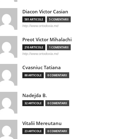
Diacon Victor Casian
581 ARTICOLE
5 COMENTARII
http://www.ortodoxia.md
Preot Victor Mihalachi
210 ARTICOLE
1 COMENTARII
http://www.ortodoxia.md
Cvasniuc Tatiana
88 ARTICOLE
0 COMENTARII
Nadejda B.
32 ARTICOLE
0 COMENTARII
Vitalii Mereutanu
23 ARTICOLE
0 COMENTARII