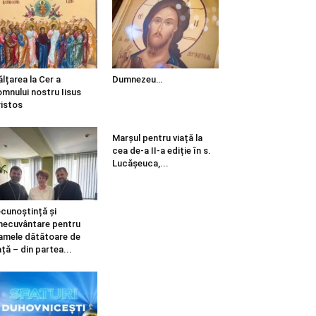
ălțarea la Cer a
Dumnezeu…
mnului nostru Iisus
istos
Marșul pentru viață la
cea de-a II-a ediție în s.
Lucășeuca,...
cunoștință și
necuvântare pentru
mele dătătoare de
ață – din partea...