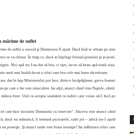
u mărime de suflet
rime de suflet o asceză şi Dumnezeu îl ajută. Dacă însă se sileşte pe sine
nci se va chinui. În timp ce, dacă ar înţelege folosul postului şi ar posti,
ignit. Nici apă nu I-au dat să bea, ci oţet, iar eu să beau apă toată ziua.
urie mult mai înaltă decat a celui care bea cele mai bune răcoritoare.
are, dar în faţa Ministerului pot face, dintr-o încăpăţânare, greva foamei
a pe care o fac este sinucidere. Iar alţii, atunci când vine Paştele, cântă:
or mânca bine. Unii ca aceştia seamănă cu iudeii care voiau să-L facă pe
el care face lucrurile Domnului cu lenevire”. Altceva este atunci când
că, dacă nu mănancă, îi tremură picioarele, cade jos – adică nu-1 ajută
 să nu posteşti. Şi atunci unde este buna intenţie? Iar mâhnirea celui care