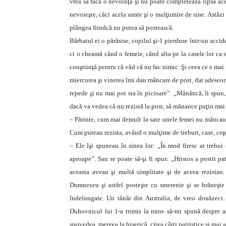
vrea să facă o nevoinţă şi nu poate completează lipsa aces
nevoieşte, căci acela simte şi o mulţumire de sine. Astăzi 
plângea fiindcă nu putea să postească.
Bărbatul ei o părăsise, copilul şi-1 pierduse într-un accid
ci o cheamă când o femeie, când alta pe la casele lor ca 
conştiinţă pentru că văd că nu fac nimic. Şi ceea ce e mai
miercurea şi vinerea îmi dau mâncare de post, dar adeseori
repede şi nu mai pot sta în picioare”. „Mănâncă, îi spun,
dacă va vedea că nu rezistă la post, să mănance puţin mai 
– Părinte, cum mai demult la sate unele femei nu mâncau
Cum puteau rezista, având o mulţime de treburi, case, cop
– Ele îşi spuneau în sinea lor: „În mod firesc ar treb
aproape”. Sau se poate să-şi fi spus: „Hristos a postit p
aceasta aveau şi multă simplitate şi de aceea rezistau.
Dumnezeu şi astfel posteşte cu smerenie şi se hrăneşte
îndelungate. Un tânăr din Australia, de vreo douăzeci
Duhovnicul lui 1-a trimis la mine să-mi spună despre ac
spovedea, mergea la biserică, citea cărţi patristice şi mai 