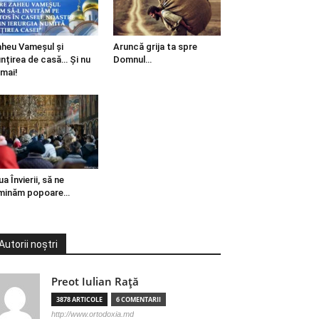
heu Vameșul și
Aruncă grija ta spre
ințirea de casă… Și nu
Domnul…
mai!
ua Învierii, să ne
minăm popoare…
Autorii noștri
Preot Iulian Raţă
3878 ARTICOLE
6 COMENTARII
http://www.ortodoxia.md