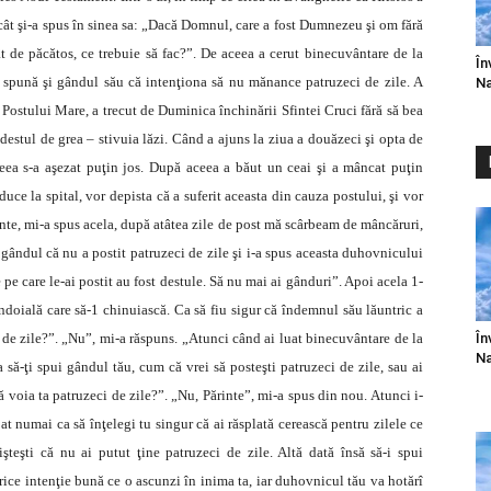
 încât şi-a spus în sinea sa: „Dacă Domnul, care a fost Dumnezeu şi om fără
ât de păcătos, ce trebuie să fac?”. De aceea a cerut binecuvântare de la
În
i spună şi gândul său că intenţiona să nu mănance patruzeci de zile. A
Na
Postului Mare, a trecut de Duminica închinării Sfintei Cruci fără să bea
destul de grea – stivuia lăzi. Când a ajuns la ziua a douăzeci şi opta de
ceea s-a aşezat puţin jos. După aceea a băut un ceai şi a mâncat puţin
uce la spital, vor depista că a suferit aceasta din cauza postului, şi vor
rinte, mi-a spus acela, după atâtea zile de post mă scârbeam de mâncăruri,
 gândul că nu a postit patruzeci de zile şi i-a spus aceasta duhovnicului
 pe care le-ai postit au fost destule. Să nu mai ai gânduri”. Apoi acela 1-
ndoială care să-1 chinuiască. Ca să fiu sigur că îndemnul său lăuntric a
În
ci de zile?”. „Nu”, mi-a răspuns. „Atunci când ai luat binecuvântare de la
Na
 să-ţi spui gândul tău, cum că vrei să posteşti patruzeci de zile, sau ai
ă voia ta patruzeci de zile?”. „Nu, Părinte”, mi-a spus din nou. Atunci i-
at numai ca să înţelegi tu singur că ai răsplată cerească pentru zilele ce
işteşti că nu ai putut ţine patruzeci de zile. Altă dată însă să-i spui
rice intenţie bună ce o ascunzi în inima ta, iar duhovnicul tău va hotărî