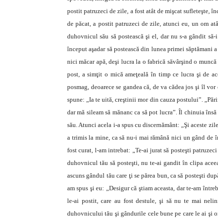
postit patruzeci de zile, a fost atât de mişcat sufleteşte,
de păcat, a postit patruzeci de zile, atunci eu, un om at
duhovnicul său să postească şi el, dar nu s-a gândit să-
început aşadar să postească din lunea primei săptămani a 
nici măcar apă, deşi lucra la o fabrică săvârşind o muncă 
post, a simţit o mică ameţeală în timp ce lucra şi de a
posmag, deoarece se gandea că, de va cădea jos şi îl vor d
spune: „Ia te uită, creştinii mor din cauza postului”. „Pă
dar mă sileam să mănanc ca să pot lucra”. Îl chinuia însă
său. Atunci acela i-a spus cu discernământ: „Şi aceste zile
a trimis la mine, ca să nu-i mai rămână nici un gând de î
fost curat, l-am intrebat: „Te-ai jurat să posteşti patruze
duhovnicul tău să posteşti, nu te-ai gandit în clipa aceea
ascuns gândul tău care ţi se părea bun, ca să posteşti dup
am spus şi eu: „Desigur că ştiam aceasta, dar te-am întreb
le-ai postit, care au fost destule, şi să nu te mai nelin
duhovnicului tău şi gândurile cele bune pe care le ai şi o