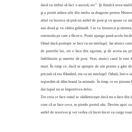
dacă va trebui să faci o asceză, etc”. Şi fiindcă avea mul
şi a postit atâtea zile din multa sa dragoste pentru Hrist
altul va încerca să ţină un astfel de post şi va spune cu m
sau două şi va cădea grămadă. I se va întuneca şi mintea,
osteneala pe care a făcut-o. Poate ajunge pană acolo încât
Omul dacă posteşte se face ca un mieluşel. Iar atunci cand
de puterile lui, ori o face din egoism, şi de aceea nu pr
îmblânzite şi smerite de post. Vezi, atunci cand le este
muri. În timp ce, dacă se apropie de om pentru a găsi d
pricină că era flămând, era ca un mieluşel. Odată, într-o 
ieşiserăm să dăm hrană la animale. În timp ce eu ţineam f
dar lupul nu se împotrivea deloc.
Tot ceea ce face omul se zădărniceşte dacă nu o face din
cum că ar face ceva, se pierde postul său. Devine apoi ca
astfel de rezervor şi vei vedea că încet-încet va curge toat