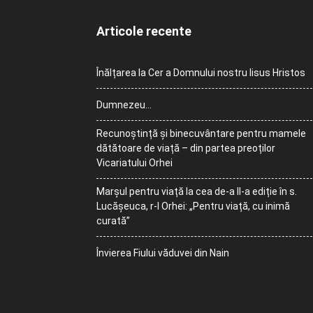
Articole recente
Înălțarea la Cer a Domnului nostru Iisus Hristos
Dumnezeu…
Recunoștință și binecuvântare pentru mamele
dătătoare de viață – din partea preoților
Vicariatului Orhei
Marșul pentru viață la cea de-a II-a ediție în s.
Lucășeuca, r-l Orhei: „Pentru viață, cu inimă
curată”
Învierea Fiului văduvei din Nain