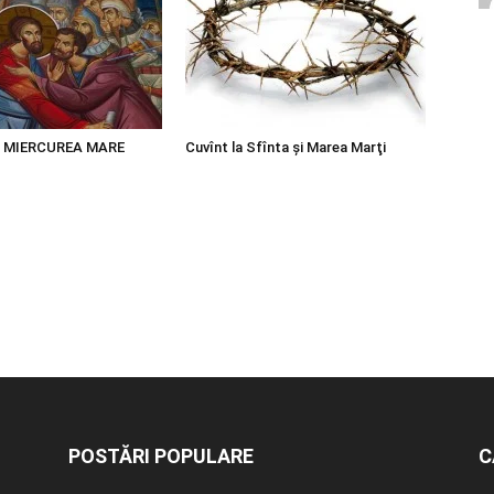
N MIERCUREA MARE
Cuvînt la Sfînta şi Marea Marţi
POSTĂRI POPULARE
C