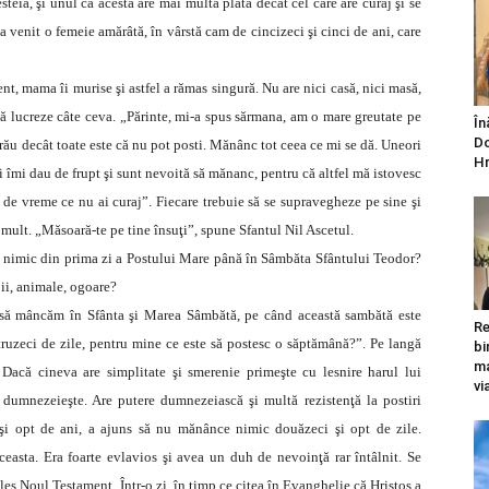
teia, şi unul ca acesta are mai multă plată decât cel care are curaj şi se
a venit o femeie amărâtă, în vârstă cam de cincizeci şi cinci de ani, care
ent, mama îi murise şi astfel a rămas singură. Nu are nici casă, nici masă,
să lucreze câte ceva. „Părinte, mi-a spus sărmana, am o mare greutate pe
În
Do
 rău decât toate este că nu pot posti. Mănânc tot ceea ce mi se dă. Uneori
Hr
 îmi dau de frupt şi sunt nevoită să mănanc, pentru că altfel mă istovesc
 de vreme ce nu ai curaj”. Fiecare trebuie să se supravegheze pe sine şi
mult. „Măsoară-te pe tine însuţi”, spune Sfantul Nil Ascetul.
 nimic din prima zi a Postului Mare până în Sâmbăta Sfântului Teodor?
ii, animale, ogoare?
ui să mâncăm în Sfânta şi Marea Sâmbătă, pe când această sambătă este
Re
atruzeci de zile, pentru mine ce este să postesc o săptămână?”. Pe langă
bi
ma
 Dacă cineva are simplitate şi smerenie primeşte cu lesnire harul lui
vi
 dumnezeieşte. Are putere dumnezeiască şi multă rezistenţă la postiri
 şi opt de ani, a ajuns să nu mănânce nimic douăzeci şi opt de zile.
easta. Era foarte evlavios şi avea un duh de nevoinţă rar întâlnit. Se
ales Noul Testament. Într-o zi, în timp ce citea în Evanghelie că Hristos a