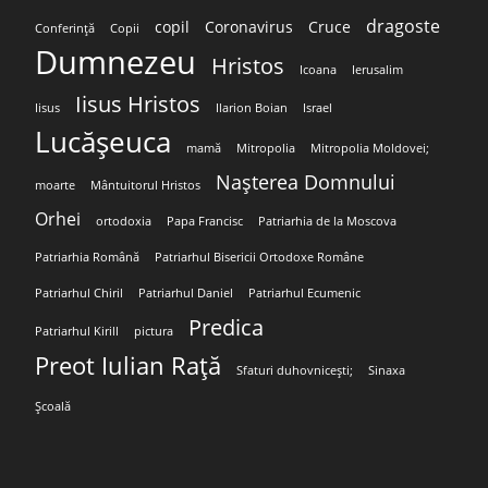
dragoste
copil
Coronavirus
Cruce
Conferință
Copii
Dumnezeu
Hristos
Icoana
Ierusalim
Iisus Hristos
Iisus
Ilarion Boian
Israel
Lucășeuca
mamă
Mitropolia
Mitropolia Moldovei;
Nașterea Domnului
moarte
Mântuitorul Hristos
Orhei
ortodoxia
Papa Francisc
Patriarhia de la Moscova
Patriarhia Română
Patriarhul Bisericii Ortodoxe Române
Patriarhul Chiril
Patriarhul Daniel
Patriarhul Ecumenic
Predica
Patriarhul Kirill
pictura
Preot Iulian Rață
Sfaturi duhovnicești;
Sinaxa
Școală