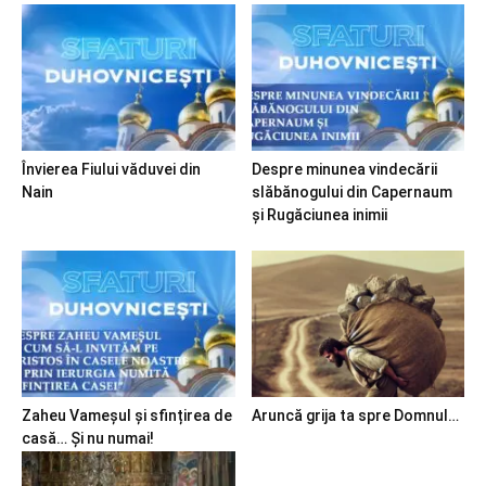
Învierea Fiului văduvei din
Despre minunea vindecării
Nain
slăbănogului din Capernaum
și Rugăciunea inimii
Zaheu Vameșul și sfințirea de
Aruncă grija ta spre Domnul…
casă… Și nu numai!