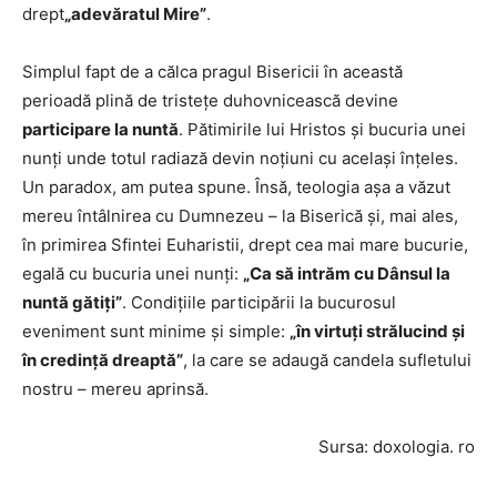
drept
„adevăratul Mire”
.
Simplul fapt de a călca pragul Bisericii în această
perioadă plină de tristeţe duhovnicească devine
participare la nuntă
. Pătimirile lui Hristos şi bucuria unei
nunţi unde totul radiază devin noţiuni cu acelaşi înţeles.
Un paradox, am putea spune. Însă, teologia aşa a văzut
mereu întâlnirea cu Dumnezeu – la Biserică şi, mai ales,
în primirea Sfintei Euharistii, drept cea mai mare bucurie,
egală cu bucuria unei nunţi:
„Ca să intrăm cu Dânsul la
nuntă gătiţi”
. Condiţiile participării la bucurosul
eveniment sunt minime şi simple:
„în virtuţi strălucind şi
în credinţă dreaptă”
, la care se adaugă candela sufletului
nostru – mereu aprinsă.
Sursa: doxologia. ro