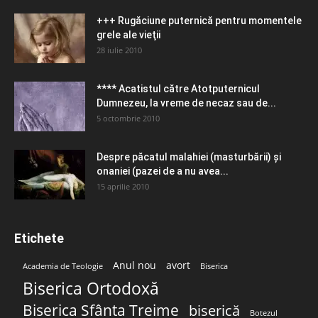
+++ Rugăciune puternică pentru momentele
grele ale vieţii
28 iulie 2010
**** Acatistul către Atotputernicul
Dumnezeu, la vreme de necaz sau de...
5 octombrie 2010
Despre păcatul malahiei (masturbării) şi
onaniei (pazei de a nu avea...
15 aprilie 2010
Etichete
Anul nou
avort
Academia de Teologie
Biserica
Biserica Ortodoxă
Biserica Sfânta Treime
biserică
Botezul