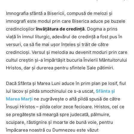
Imnografia sfântă a Bisericii, compusă de melozi şi
imnografi este modul prin care Biserica aduce pe buzele
credincioşilor
învăţătura de credinţă
. Dogma a prins
viaţă în imnul liturgic, adevărul de credinţă a fost pus în
versuri, ca să fie mai uşor înţeles şi trăit de către
credincioşi. Versul şi melodia au devenit moduri prin care
cultul creştin şi-a împărtăşit bucuria Învierii Mântuitorului
Hristos, dar şi durerea pentru sfintele Sale pătimiri.
Dacă Sfânta şi Marea Luni aduce în prim plan pe Iosif, fiul
lui Iacov şi pilda smochinului ce s-a uscat,
Sfânta şi
Marea Marţi
ne zugrăveşte o altă pildă spusă de către
Însuşi Hristos – pilda celor zece fecioare. Hristos, cel ce
se pregăteşte să meargă spre judecată, pălmuire,
scuipare, răstignire şi moarte de bună voie, pentru
împăcarea noastră cu Dumnezeu este văzut