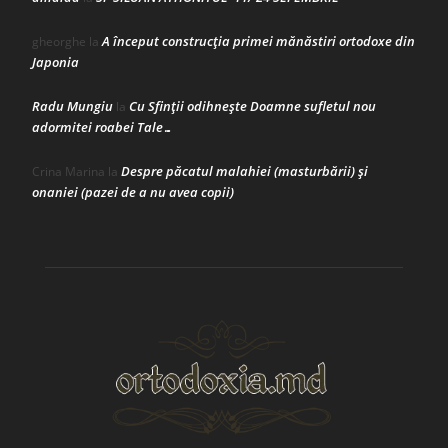
A început construcţia primei mănăstiri ortodoxe din
gheorghe
la
Japonia
Radu Mungiu
Cu Sfinții odihnește Doamne sufletul nou
la
adormitei roabei Tale…
Despre păcatul malahiei (masturbării) şi
Crina Marina
la
onaniei (pazei de a nu avea copii)