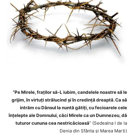
”Pe Mirele, fraţilor să-L iubim, candelele noastre să le
grijim, în virtuţi strălucind şi în credinţă dreaptă. Ca să
intrăm cu Dânsul la nuntă gătiţi, cu fecioarele cele
înţelepte ale Domnului, căci Mirele ca un Dumnezeu, dă
tuturor cununa cea nestricăcioasă
” (Sedealna I de la
Denia din Sfânta şi Marea Marţi)