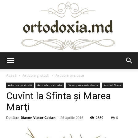
Ortodoxia.md
Acasă
Articole şi studii
Articole preluate
Articole şi studii
Articole preluate
Descopera ortodoxia
Postul Mare
Cuvînt la Sfînta şi Marea
Marţi
De către
Diacon Victor Casian
-
26 aprilie 2016
2359
0