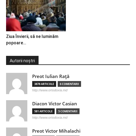
Ziua Învierii, să ne luminăm
popoare…
Autorii noștri
Preot Iulian Raţă
3878 ARTICOLE
6 COMENTARII
http://www.ortodoxia.md
Diacon Victor Casian
581 ARTICOLE
5 COMENTARII
http://www.ortodoxia.md
Preot Victor Mihalachi