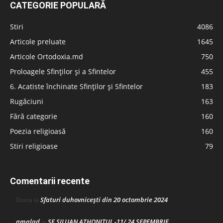
CATEGORIE POPULARĂ
Stiri
4086
Articole preluate
1645
Articole Ortodoxia.md
750
Proloagele Sfinților și a Sfintelor
455
6. Acatiste închinate Sfinților și Sfintelor
183
Rugăciuni
163
Fără categorie
160
Poezia religioasă
160
Stiri religioase
79
Comentarii recente
Sfaturi duhovnicești din 20 octombrie 2024
Doina
la
amalad
SF SILUAN ATHONITUL -11/ 24 SEPEMBRIE
la