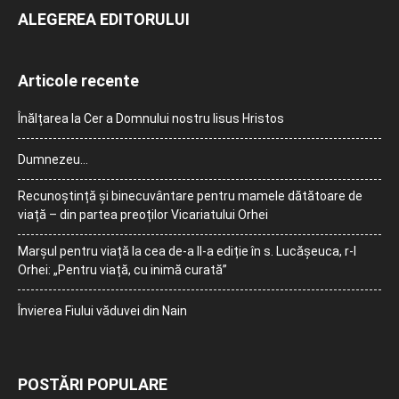
ALEGEREA EDITORULUI
Articole recente
Înălțarea la Cer a Domnului nostru Iisus Hristos
Dumnezeu…
Recunoștință și binecuvântare pentru mamele dătătoare de
viață – din partea preoților Vicariatului Orhei
Marșul pentru viață la cea de-a II-a ediție în s. Lucășeuca, r-l
Orhei: „Pentru viață, cu inimă curată”
Învierea Fiului văduvei din Nain
POSTĂRI POPULARE