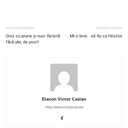
Articolul precedent
Articolul următor
Orez cu prune și nuci. Rețetă
Mi-e lene… să fiu ca Hristos
fără ulei, de post!
Diacon Victor Casian
http://www.ortodoxia.md