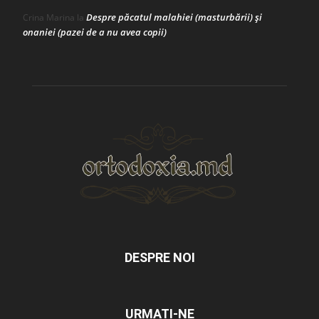
Despre păcatul malahiei (masturbării) şi
Crina Marina
la
onaniei (pazei de a nu avea copii)
DESPRE NOI
URMAȚI-NE