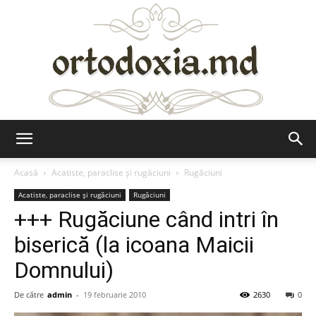
Ortodoxia.md
Acasă
Acatiste, paraclise și rugăciuni
Rugăciuni
Acatiste, paraclise și rugăciuni
Rugăciuni
+++ Rugăciune când intri în
biserică (la icoana Maicii
Domnului)
De către
admin
-
19 februarie 2010
2630
0