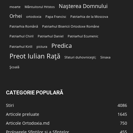
Nașterea Domnului
moarte
Mântuitorul Hristos
Orhei
ortodoxia
Papa Francisc
Patriarhia de la Moscova
Patriarhia Română
Patriarhul Bisericii Ortodoxe Române
Patriarhul Chiril
Patriarhul Daniel
Patriarhul Ecumenic
Predica
Patriarhul Kirill
pictura
Preot Iulian Rață
Sfaturi duhovnicești;
Sinaxa
Școală
CATEGORIE POPULARĂ
Stiri
4086
Articole preluate
1645
Articole Ortodoxia.md
750
Proloagele Sfinților și a Sfintelor
455