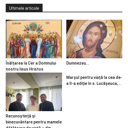
Ultimele articole
Înălțarea la Cer a Domnului
Dumnezeu…
nostru Iisus Hristos
Marșul pentru viață la cea de-
a II-a ediție în s. Lucășeuca,...
Recunoștință și
binecuvântare pentru mamele
dătătoare de viață – din