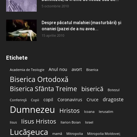
5 octombrie 2010
Despre păcatul malahiei (masturbării) şi
onaniei (pazei de a nu avea...
15 aprilie 2010
Etichete
Anul nou
avort
Academia de Teologie
Biserica
Biserica Ortodoxă
Biserica Sfânta Treime
biserică
Botezul
dragoste
copil
Coronavirus
Cruce
Conferință
Copii
Dumnezeu
Hristos
Icoana
Ierusalim
Iisus Hristos
Iisus
Ilarion Boian
Israel
Lucășeuca
mamă
Mitropolia
Mitropolia Moldovei;