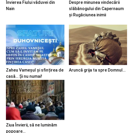
Învierea Fiului văduvei din
Despre minunea vindecării
Nain
slăbănogului din Capernaum
și Rugăciunea inimii
Zaheu Vameșul și sfințirea de
Aruncă grija ta spre Domnul…
casă… Și nu numai!
Ziua Învierii, să ne luminăm
popoare…