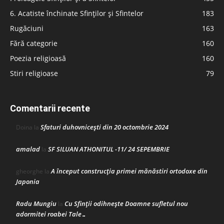
6. Acatiste închinate Sfinților și Sfintelor
183
Rugăciuni
163
Fără categorie
160
Poezia religioasă
160
Stiri religioase
79
Comentarii recente
Sfaturi duhovnicești din 20 octombrie 2024
Doina
la
amalad
SF SILUAN ATHONITUL -11/ 24 SEPEMBRIE
la
A început construcţia primei mănăstiri ortodoxe din
gheorghe
la
Japonia
Radu Mungiu
Cu Sfinții odihnește Doamne sufletul nou
la
adormitei roabei Tale…