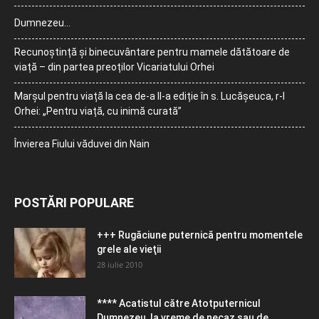
Dumnezeu…
Recunoștință și binecuvântare pentru mamele dătătoare de
viață – din partea preoților Vicariatului Orhei
Marșul pentru viață la cea de-a II-a ediție în s. Lucășeuca, r-l
Orhei: „Pentru viață, cu inimă curată”
Învierea Fiului văduvei din Nain
POSTĂRI POPULARE
+++ Rugăciune puternică pentru momentele
grele ale vieţii
28 iulie 2010
**** Acatistul către Atotputernicul
Dumnezeu, la vreme de necaz sau de...