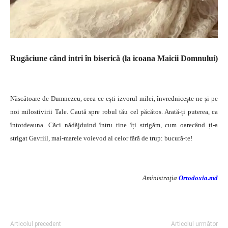
Rugăciune când intri în biserică (la icoana Maicii Domnului)
Născătoare de Dumnezeu, ceea ce ești izvorul milei, învrednicește-ne și pe
noi milostivirii Tale. Caută spre robul tău cel păcătos. Arată-ți puterea, ca
întotdeauna. Căci nădăjduind întru tine îți strigăm, cum oarecând ți-a
strigat Gavriil, mai-marele voievod al celor fără de trup: bucură-te!
Aministraţia
Ortodoxia.md
Articolul precedent
Articolul următor