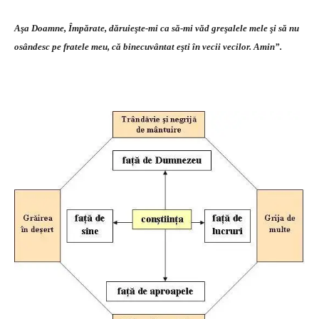
Aşa Doamne, Împărate, dăruieşte-mi ca să-mi văd greşalele mele şi să nu
osândesc pe fratele meu, că binecuvântat eşti în vecii vecilor. Amin”.