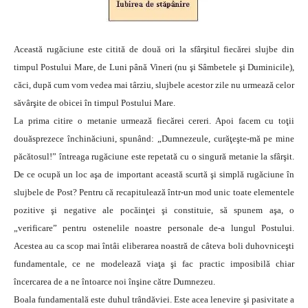
Această rugăciune este citită de două ori la sfârşitul fiecărei slujbe din
timpul Postului Mare, de Luni până Vineri (nu şi Sâmbetele şi Duminicile),
căci, după cum vom vedea mai târziu, slujbele acestor zile nu urmează celor
săvârşite de obicei în timpul Postului Mare.
La prima citire o metanie urmează fiecărei cereri. Apoi facem cu toţii
douăsprezece închinăciuni, spunând: „Dumnezeule, curăţeşte-mă pe mine
păcătosul!” întreaga rugăciune este repetată cu o singură metanie la sfârşit.
De ce ocupă un loc aşa de important această scurtă şi simplă rugăciune în
slujbele de Post? Pentru că recapitulează într-un mod unic toate elementele
pozitive şi negative ale pocăinţei şi constituie, să spunem aşa, o
„verificare” pentru ostenelile noastre personale de-a lungul Postului.
Acestea au ca scop mai întâi eliberarea noastră de câteva boli duhovniceşti
fundamentale, ce ne modelează viaţa şi fac practic imposibilă chiar
încercarea de a ne întoarce noi înşine către Dumnezeu.
Boala fundamentală este duhul trândăviei. Este acea lenevire şi pasivitate a