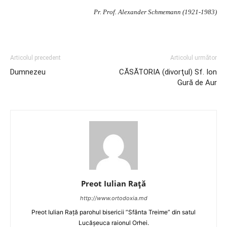
Pr. Prof. Alexander Schmemann (1921-1983)
Articolul precedent
Articolul următor
Dumnezeu
CĂSĂTORIA (divorţul) Sf. Ion
Gură de Aur
Preot Iulian Raţă
http://www.ortodoxia.md
Preot Iulian Rață parohul bisericii ”Sfânta Treime” din satul
Lucășeuca raionul Orhei.