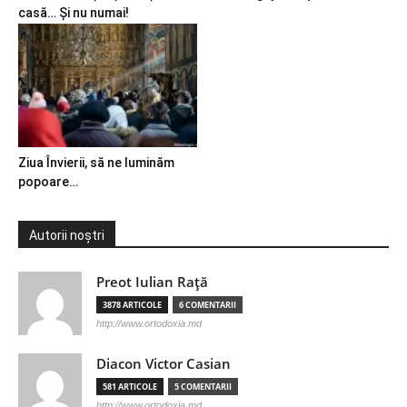
casă… Și nu numai!
Ziua Învierii, să ne luminăm
popoare…
Autorii noștri
Preot Iulian Raţă
3878 ARTICOLE
6 COMENTARII
http://www.ortodoxia.md
Diacon Victor Casian
581 ARTICOLE
5 COMENTARII
http://www.ortodoxia.md