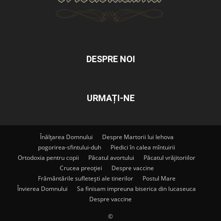
DESPRE NOI
URMAȚI-NE
Înălțarea Domnului
Despre Martorii lui Iehova
pogorirea-sfintului-duh
Piedici în calea mîntuirii
Ortodoxia pentru copii
Păcatul avortului
Păcatul vrăjitoriilor
Crucea preoției
Despre vaccine
Frământările sufletești ale tinerilor
Postul Mare
Învierea Domnului
Sa finisam impreuna biserica din lucaseuca
Despre vaccine
©