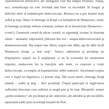
caracteristicile distinctive ale întregului cult din timpul Postului. Totuşi,
aici, semnificaţia lor este revelată mai bine ca niciodată. în lungul şi
dificilul efort al însănătoşirii duhovniceşti, Biserica nu a pus bariere între
suflet şi trup. Omul, în întreaga sa fiinţă, s-a îndepărtat de Dumnezeu; omul,
în întreaga sa fiinţă, trebuie restaurat, trebuie să se întoarcă (la Dumnezeu –
n.trad.). Catastrofa creată de păcat constă, cu siguranţă, tocmai în biruinţa
cărnii – animalul, iraţionalul, plăcerea din noi – asupra duhovnicescului şi
dumnezeiescului. Dar trupul este slăvit, trupul este sfânt, aşa de sfânt încât
Dumnezeu însuşi „a luat trup”. Atunci, mântuirea şi pocăinţa nu
dispreţuiesc trupul, nu îl neglijează, ci au în iconomia lor restaurarea
trupului, readucerea lui la funcţiile sale reale, ca expresie a vieţii
duhovniceşti, ca templu al nepreţuitului suflet omenesc. Ascetismul creştin
este o luptă nu împotriva, ci pentru trup. Din acest motiv, întreaga fiinţă
umană – suflet şi trup – face pocăinţă. Trupul participă la rugăciunea
sufletului întocmai cum sufletul se roagă prin şi în trup. Metaniile, semne
„psiho-somatice” ale pocăinţei şi ale smereniei, ale adorării şi ale ascultării,
reprezintă astfel prin excelenţă ritualul de Post.