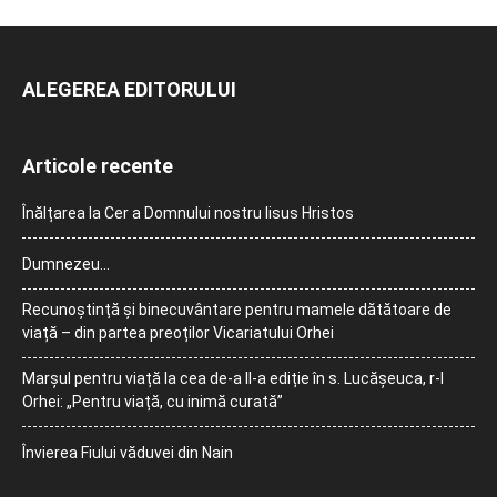
ALEGEREA EDITORULUI
Articole recente
Înălțarea la Cer a Domnului nostru Iisus Hristos
Dumnezeu…
Recunoștință și binecuvântare pentru mamele dătătoare de
viață – din partea preoților Vicariatului Orhei
Marșul pentru viață la cea de-a II-a ediție în s. Lucășeuca, r-l
Orhei: „Pentru viață, cu inimă curată”
Învierea Fiului văduvei din Nain