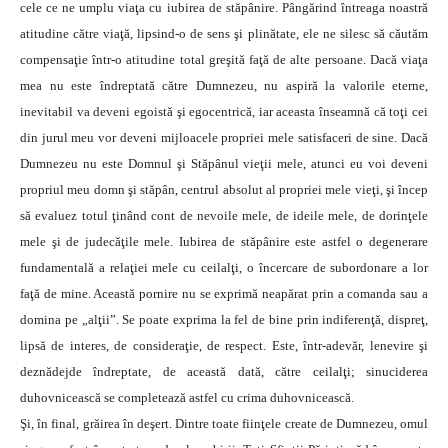
cele ce ne umplu viaţa cu iubirea de stăpânire. Pângărind întreaga noastră
atitudine către viaţă, lipsind-o de sens şi plinătate, ele ne silesc să căutăm
compensaţie într-o atitudine total greşită faţă de alte persoane. Dacă viaţa
mea nu este îndreptată către Dumnezeu, nu aspiră la valorile eterne,
inevitabil va deveni egoistă şi egocentrică, iar aceasta înseamnă că toţi cei
din jurul meu vor deveni mijloacele propriei mele satisfaceri de sine. Dacă
Dumnezeu nu este Domnul şi Stăpânul vieţii mele, atunci eu voi deveni
propriul meu domn şi stăpân, centrul absolut al propriei mele vieţi, şi încep
să evaluez totul ţinând cont de nevoile mele, de ideile mele, de dorinţele
mele şi de judecăţile mele. Iubirea de stăpânire este astfel o degenerare
fundamentală a relaţiei mele cu ceilalţi, o încercare de subor­donare a lor
faţă de mine. Această pornire nu se exprimă neapărat prin a comanda sau a
domina pe „alţii”. Se poate exprima la fel de bine prin indiferenţă, dispreţ,
lipsă de interes, de consideraţie, de respect. Este, într-adevăr, lenevire şi
deznădejde îndreptate, de această dată, către ceilalţi; sinuciderea
duhovnicească se completează astfel cu crima duhovnicească.
Şi, în final, grăirea în deşert. Dintre toate fiinţele create de Dumnezeu, omul