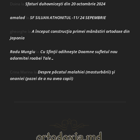
Sfaturi duhovnicești din 20 octombrie 2024
Doina
la
amalad
SF SILUAN ATHONITUL -11/ 24 SEPEMBRIE
la
A început construcţia primei mănăstiri ortodoxe din
gheorghe
la
Japonia
Radu Mungiu
Cu Sfinții odihnește Doamne sufletul nou
la
adormitei roabei Tale…
Despre păcatul malahiei (masturbării) şi
Crina Marina
la
onaniei (pazei de a nu avea copii)