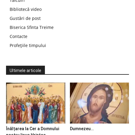
Tâlcuiri
Bibliotecă video
Gustări de post
Biserica Sfinta Treime
Contacte
Profețiile timpului
Ultimele articole
Înălțarea la Cer a Domnului
Dumnezeu…
nostru Iisus Hristos