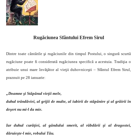
Rugăciunea Sfântului Efrem Sirul
Dintre toate cântările şi rugăciunile din timpul Postului, o singură scurtă
rugăciune poate fi considerată rugăciunea specifică a acestuia. Tradiţia o
atribuie unui mare învăţător al vieţii duhovniceşti – Sfântul Efrem Sirul,
praznuit pe 28 ianuarie:
„Doamne şi Stăpânul vieţii mele,
duhul trândăviei, al grijii de multe, al iubirii de stăpânire şi al grăirii în
deşert nu mi-l da mie.
Iar duhul curăţiei, al gândului smerit, al răbdării şi al dragostei,
dăruieşte-l mie, robului Tău.