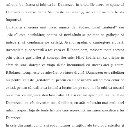
măreţia, bunătatea şi iubirea lui Dumnezeu în orice. De aceea se spune că
Dumnezeu revarsă harul Său peste cei smeriţi, iar celor mândri le stă
împotrivă.
Curăţia şi smerenia sunt firesc urmate de răbdare. Omul „natural” sau
„căzut” este nerăbdător, pentru că nevăzându-se pe sine se grăbeşte să
judece şi să condamne pe ceilalţi. Având, aşadar, o cunoaştere eronată,
incompletă şi pervertită a tot ceea ce îl înconjoară, măsoară toate acestea
prin prisma gusturilor şi concepţiilor sale. Fiind indiferent cu oricine în
afară de sine, doreşte ca viaţa să fie încununată cu succes aici şi acum.
Răbdarea, totuşi, este cu adevărat o virtute divină. Dumnezeu este răbdător
nu pentru că este „iertător” ci pentru că El sesizează adâncimea celor ce
există, pentru că realitatea intimă a lucrurilor, pe care noi în orbirea noastră
nu o mai vedem, este deschisă către El. Cu cât ne apropiem mai mult de
Dumnezeu, cu cât devenim mai răbdători, cu atât reflectăm mai mult acel
infinit respect faţă de toate fiinţele care reprezintă însuşirea specifică a lui
Dumnezeu.
În cele din urmă, cununa şi rodul tuturor virtuţilor, ale tuturor creşterilor şi