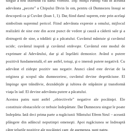
singur a fost înzestrat cu darul vorbirii. Toţi Sfinţii Părinţi văd în aceasta
adevărata „pecete” a Chipului Divin în om, pentru că Dumnezeu însuşi se
descoperă ca şi Cuvânt (Ioan 1, 1). Dar, fiind darul suprem, este prin acelaşi
simbolism supremul pericol. Fiind adevărata expresie a omului, mijlocul
realizării de sine este din acest punct de vedere şi cauză a căderii sale şi a
distrugerii de sine, a trădării şi a păcatului. Cuvântul mântuie şi cuvântul
ucide; cuvântul inspiră şi cuvântul otrăveşte. Cuvântul este modul de
exprimare al Adevărului, dar şi al înşelării demonice. Având o putere
pozitivă fundamentală, el are astfel, totuşi, şi o imensă putere negativă. Cu
adevărat el zideşte pozitiv sau negativ. Atunci când este deviat de la
originea şi scopul său dumnezeiesc, cuvântul devine deşertăciune. El
împinge spre trândăvie, deznădejde şi iubirea de stăpânire şi transformă
viaţa în iad. El devine adevărata putere a păcatului.
Acestea patru sunt astfel „obiectivele” negative ale pocăinţei. Ele
constituie obstacolele ce trebuie îndepărtate. Dar Dumnezeu singur le poate
îndepărta. Iată deci prima parte a rugăciunii Sfântului Efrem Sirul – această
plângere din adâncul neputinţei omeneşti. Apoi rugăciunea se îndreaptă
către ţelurile pozitive ale pocăinţei care, de asemenea, sunt patru.