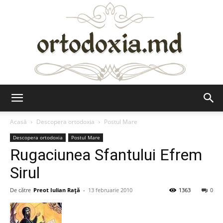
Ortodoxia.md
Acasă
Descopera ortodoxia
Postul Mare
Descopera ortodoxia
Postul Mare
Rugaciunea Sfantului Efrem
Sirul
De către
Preot Iulian Raţă
-
13 februarie 2010
1363
0