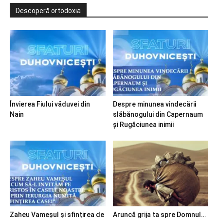
Descoperă ortodoxia
Învierea Fiului văduvei din
Despre minunea vindecării
Nain
slăbănogului din Capernaum
și Rugăciunea inimii
Zaheu Vameșul și sfințirea de
Aruncă grija ta spre Domnul…