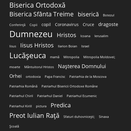
Biserica Ortodoxă
Biserica Sfânta Treime
biserică
Botezul
dragoste
copil
Coronavirus
Cruce
Conferință
Copii
Dumnezeu
Hristos
Icoana
Ierusalim
Iisus Hristos
Iisus
Ilarion Boian
Israel
Lucășeuca
mamă
Mitropolia
Mitropolia Moldovei;
Nașterea Domnului
moarte
Mântuitorul Hristos
Orhei
ortodoxia
Papa Francisc
Patriarhia de la Moscova
Patriarhia Română
Patriarhul Bisericii Ortodoxe Române
Patriarhul Chiril
Patriarhul Daniel
Patriarhul Ecumenic
Predica
Patriarhul Kirill
pictura
Preot Iulian Rață
Sfaturi duhovnicești;
Sinaxa
Școală