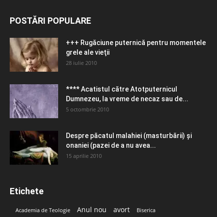
POSTĂRI POPULARE
+++ Rugăciune puternică pentru momentele
grele ale vieţii
28 iulie 2010
**** Acatistul către Atotputernicul
Dumnezeu, la vreme de necaz sau de...
5 octombrie 2010
Despre păcatul malahiei (masturbării) şi
onaniei (pazei de a nu avea...
15 aprilie 2010
Etichete
Anul nou
avort
Academia de Teologie
Biserica