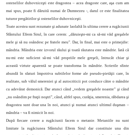
ostenelilor duhovniceşti este dragostea – acea dragoste care, aşa cum am
mai spus, poate fi dăruită numai de Dumnezeu -, darul ce este finalitatea
tuturor pregătirilor şi ostenelilor duhovniceşti.
Toate acestea sunt rezumate şi adunate laolaltă în ultima cerere a rugăciunii
Sfântului Efrem Sirul, în care cerem: „dăruieşte-mi ca să-mi văd greşalele
mele şi să nu osândesc pe fratele meu”. Dar, în final, mai este o primejdie:
mândria. Mândria este izvorul răului şi toată răutatea este mândrie. Iată că
nu-mi este suficient să-mi văd propriile mele greşeli, întrucât chiar şi
această virtute aparentă se poate transforma în mândrie. Scrierile sfinte
abundă în sfaturi împotriva subtilelor forme ale pseudo-pietăţii care, în
realitate, sub vălul smereniei şi al autocriticii pot conduce către o mândrie
cu adevărat demonică. Dar atunci când „vedem greşalele noastre” şi când
„nu osândim pe fraţii noştri”, când, altfel spus, curăţia, smerenia, răbdarea şi
dragostea sunt doar una în noi, atunci şi numai atunci ultimul duşman –
mândria – va fi nimicit în noi.
După fiecare cerere a rugăciunii facem o metanie. Metaniile nu sunt
limitate la rugăciunea Sfântului Efrem Sirul dar constituie una din