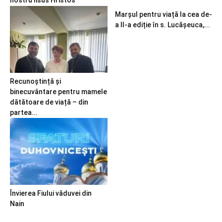
Marșul pentru viață la cea de-
a II-a ediție în s. Lucășeuca,...
Recunoștință și
binecuvântare pentru mamele
dătătoare de viață – din
partea...
Învierea Fiului văduvei din
Nain