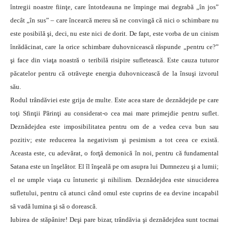
întregii noastre fiinţe, care întotdeauna ne împinge mai degrabă „în jos”
decât „în sus” – care încearcă mereu să ne convingă că nici o schimbare nu
este posibilă şi, deci, nu este nici de dorit. De fapt, este vorba de un cinism
înrădăcinat, care la orice schimbare duhovnicească răspunde „pentru ce?”
şi face din viaţa noastră o teribilă risipire sufletească. Este cauza tuturor
păcatelor pentru că otrăveşte energia duhovnicească de la însuşi izvorul
său.
Rodul trândăviei este grija de multe. Este acea stare de deznădejde pe care
toţi Sfinţii Părinţi au considerat-o cea mai mare primejdie pentru suflet.
Deznădejdea este imposibilitatea pentru om de a vedea ceva bun sau
pozitiv; este reducerea la negativism şi pesimism a tot ceea ce există.
Aceasta este, cu adevărat, o forţă demonică în noi, pentru că fundamental
Satana este un înşelător. El îl înşeală pe om asupra lui Dumnezeu şi a lumii;
el ne umple viaţa cu întuneric şi nihilism. Deznădejdea este sinuciderea
sufletului, pentru că atunci când omul este cuprins de ea devine incapabil
să vadă lumina şi să o dorească.
Iubirea de stăpânire! Deşi pare bizar, trândăvia şi deznădejdea sunt tocmai