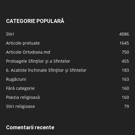
CATEGORIE POPULARĂ
Stiri
4086
Articole preluate
1645
Articole Ortodoxia.md
750
Proloagele Sfinților și a Sfintelor
455
6. Acatiste închinate Sfinților și Sfintelor
183
Rugăciuni
163
Fără categorie
160
Poezia religioasă
160
Stiri religioase
79
Comentarii recente