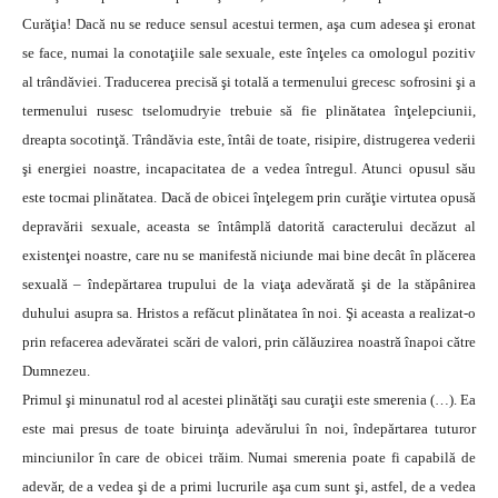
Curăţia! Dacă nu se reduce sensul acestui termen, aşa cum adesea şi eronat
se face, numai la conotaţiile sale sexuale, este înţeles ca omologul pozitiv
al trândăviei. Traducerea precisă şi totală a termenului grecesc sofrosini şi a
termenului rusesc tselomudryie trebuie să fie plinătatea înţelepciunii,
dreapta socotinţă. Trândăvia este, întâi de toate, risipire, distrugerea vederii
şi energiei noastre, incapacitatea de a vedea întregul. Atunci opusul său
este tocmai plinătatea. Dacă de obicei înţelegem prin curăţie virtutea opusă
depravării sexuale, aceasta se întâmplă datorită caracterului decăzut al
existenţei noastre, care nu se manifestă niciunde mai bine decât în plăcerea
sexuală – îndepărtarea trupului de la viaţa adevărată şi de la stăpânirea
duhului asupra sa. Hristos a refăcut plinătatea în noi. Şi aceasta a realizat-o
prin refacerea adevăratei scări de valori, prin călăuzirea noastră înapoi către
Dumnezeu.
Primul şi minunatul rod al acestei plinătăţi sau curaţii este smerenia (…). Ea
este mai presus de toate biruinţa adevărului în noi, îndepărtarea tuturor
minciunilor în care de obicei trăim. Numai smerenia poate fi capabilă de
adevăr, de a vedea şi de a primi lucrurile aşa cum sunt şi, astfel, de a vedea