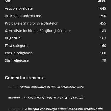
Stiri
4086
Articole preluate
1645
Articole Ortodoxia.md
750
Proloagele Sfinților și a Sfintelor
455
6. Acatiste închinate Sfinților și Sfintelor
183
Rugăciuni
163
Fără categorie
160
Poezia religioasă
160
Stiri religioase
79
Comentarii recente
Sfaturi duhovnicești din 20 octombrie 2024
Doina
la
amalad
SF SILUAN ATHONITUL -11/ 24 SEPEMBRIE
la
A început construcţia primei mănăstiri ortodoxe din
gheorghe
la