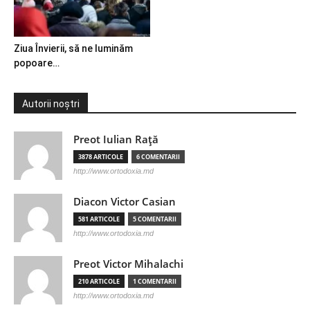
Ziua Învierii, să ne luminăm
popoare…
Autorii noștri
Preot Iulian Raţă
3878 ARTICOLE
6 COMENTARII
http://www.ortodoxia.md
Diacon Victor Casian
581 ARTICOLE
5 COMENTARII
http://www.ortodoxia.md
Preot Victor Mihalachi
210 ARTICOLE
1 COMENTARII
http://www.ortodoxia.md