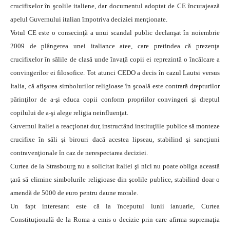
crucifixelor în şcolile italiene, dar documentul adoptat de CE încurajează
apelul Guvernului italian împotriva deciziei menţionate.
Votul CE este o consecinţă a unui scandal public declanşat în noiembrie
2009 de plângerea unei italiance atee, care pretindea că prezenţa
crucifixelor în sălile de clasă unde învaţă copii ei reprezintă o încălcare a
convingerilor ei filosofice. Tot atunci CEDO a decis în cazul Lautsi versus
Italia, că afişarea simbolurilor religioase în şcoală este contrară drepturilor
părinţilor de a-şi educa copii conform propriilor convingeri şi dreptul
copilului de a-şi alege religia neinfluenţat.
Guvernul Italiei a reacţionat dur, instructând instituţiile publice să monteze
crucifixe în săli şi birouri dacă acestea lipseau, stabilind şi sancţiuni
contravenţionale în caz de nerespectarea deciziei.
Curtea de la Strasbourg nu a solicitat Italiei şi nici nu poate obliga această
ţară să elimine simbolurile religioase din şcolile publice, stabilind doar o
amendă de 5000 de euro pentru daune morale.
Un fapt interesant este că la începutul lunii ianuarie, Curtea
Constituţională de la Roma a emis o decizie prin care afirma supremaţia