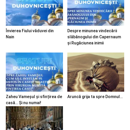
Învierea Fiului văduvei din
Despre minunea vindecării
Nain
slăbănogului din Capernaum
și Rugăciunea inimii
Zaheu Vameșul și sfințirea de
Aruncă grija ta spre Domnul…
casă… Și nu numai!