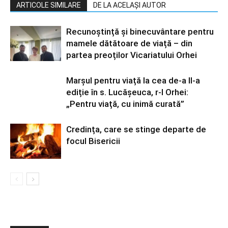
ARTICOLE SIMILARE
DE LA ACELAȘI AUTOR
Recunoștință și binecuvântare pentru
mamele dătătoare de viață – din
partea preoților Vicariatului Orhei
Marșul pentru viață la cea de-a II-a
ediție în s. Lucășeuca, r-l Orhei:
„Pentru viață, cu inimă curată”
Credința, care se stinge departe de
focul Bisericii