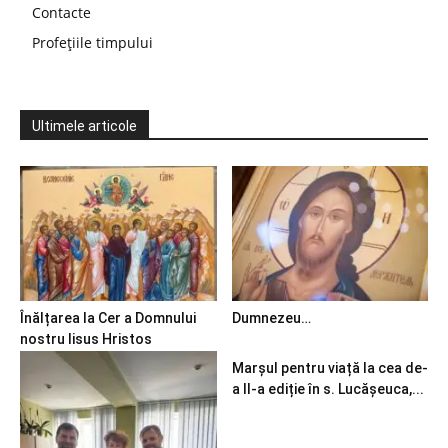
Contacte
Profețiile timpului
Ultimele articole
Înălțarea la Cer a Domnului
Dumnezeu…
nostru Iisus Hristos
Marșul pentru viață la cea de-
a II-a ediție în s. Lucășeuca,...