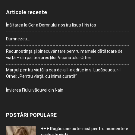
Articole recente
Înălțarea la Cer a Domnului nostru Iisus Hristos
Dumnezeu…
Recunoștință și binecuvântare pentru mamele dătătoare de
viață – din partea preoților Vicariatului Orhei
Marșul pentru viață la cea de-a II-a ediție în s. Lucășeuca, r-l
Orhei: „Pentru viață, cu inimă curată”
Învierea Fiului văduvei din Nain
POSTĂRI POPULARE
+++ Rugăciune puternică pentru momentele
grele ale vieţii