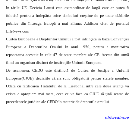
în ţările UE. Decizia Lautsi este extraordinar de largă care ar putea fi
folosită pentru a îndepărta orice simboluri creştine de pe toate clădirile
publice din întreaga Europă a mai afirmat Addison citat de portalul
LifeNews.com
Curtea Europeană a Drepturilor Omului a fost înfiinţată în baza Convenţiei
Europene a Drepturilor Omului în anul 1950, pentru a monitoriza
repsectarea acesteie în cele 47 de state membre ale CE. Acesta din urmă
fiind un organism distinct de instituţiile Uniunii Europene.
De asemenea, CEDO este distinctă de Curtea de Justiţie a Uniunii
Europene(CJUE), deciziile căreia sunt obligatorii pentru statele membre.
Odată cu ratificarea Tratatului de la Lisabona, între cele două istanţe va
exista o apropiere mai mare, ceea ce va face ca CJUE să ţină seama de
precedentele juridice ale CEDO în materie de drepturile omului.
stiricrestine.ro