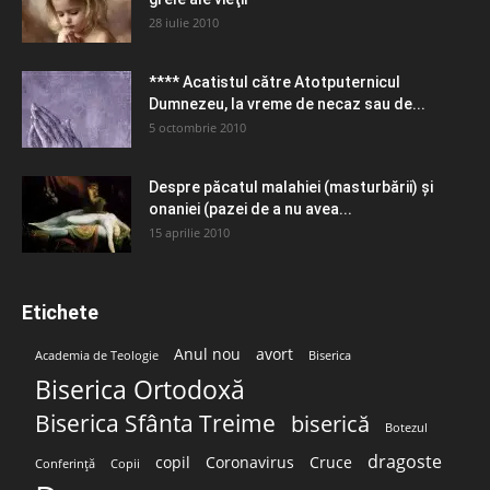
28 iulie 2010
**** Acatistul către Atotputernicul
Dumnezeu, la vreme de necaz sau de...
5 octombrie 2010
Despre păcatul malahiei (masturbării) şi
onaniei (pazei de a nu avea...
15 aprilie 2010
Etichete
Anul nou
avort
Academia de Teologie
Biserica
Biserica Ortodoxă
Biserica Sfânta Treime
biserică
Botezul
dragoste
copil
Coronavirus
Cruce
Conferință
Copii