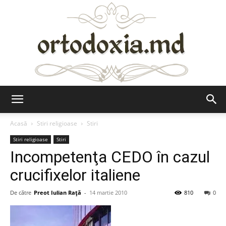
Ortodoxia.md
Acasă
Stiri religioase
Stiri
Stiri religioase
Stiri
Incompetenţa CEDO în cazul
crucifixelor italiene
De către
Preot Iulian Raţă
-
14 martie 2010
810
0