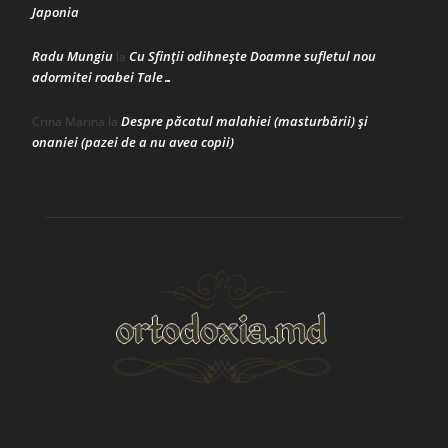
Japonia
Radu Mungiu
Cu Sfinții odihnește Doamne sufletul nou
la
adormitei roabei Tale…
Despre păcatul malahiei (masturbării) şi
Crina Marina
la
onaniei (pazei de a nu avea copii)