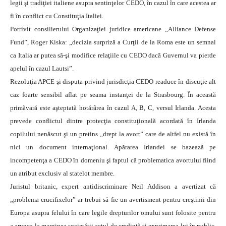
legii şi tradiţiei italiene asupra sentinţelor CEDO, în cazul în care acestea ar
fi în conflict cu Constituţia Italiei.
Potrivit consilierului Organizaţiei juridice americane „Alliance Defense
Fund”, Roger Kiska: „decizia surpriză a Curţii de la Roma este un semnal
ca Italia ar putea să-şi modifice relaţiile cu CEDO dacă Guvernul va pierde
apelul în cazul Lautsi”.
Rezoluţia APCE şi disputa privind jurisdicţia CEDO readuce în discuţie alt
caz foarte sensibil aflat pe seama instanţei de la Strasbourg. În această
primăvară este aşteptată hotărârea în cazul A, B, C, versul Irlanda. Acesta
prevede conflictul dintre protecţia constituţională acordată în Irlanda
copilului nenăscut şi un pretins „drept la avort” care de altfel nu există în
nici un document internaţional. Apărarea Irlandei se bazează pe
incompetenţa a CEDO în domeniu şi faptul că problematica avortului fiind
un atribut exclusiv al statelot membre.
Juristul britanic, expert antidiscriminare Neil Addison a avertizat că
„problema crucifixelor” ar trebui să fie un avertisment pentru creştinii din
Europa asupra felului în care legile drepturilor omului sunt folosite pentru
a arunca la marginea societăţii actul de credinţă şi exprimarea lui în public,