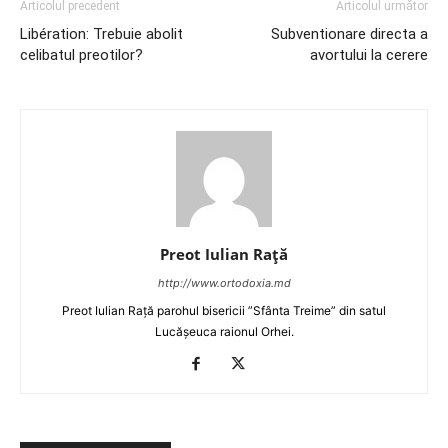
Articolul precedent
Articolul următor
Libération: Trebuie abolit
Subventionare directa a
celibatul preotilor?
avortului la cerere
Preot Iulian Raţă
http://www.ortodoxia.md
Preot Iulian Rață parohul bisericii ”Sfânta Treime” din satul
Lucășeuca raionul Orhei.