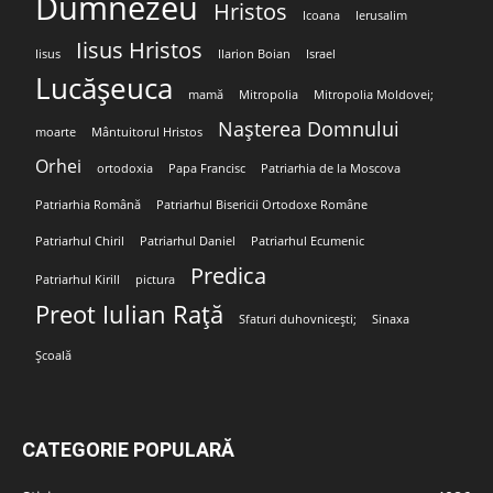
Dumnezeu
Hristos
Icoana
Ierusalim
Iisus Hristos
Iisus
Ilarion Boian
Israel
Lucășeuca
mamă
Mitropolia
Mitropolia Moldovei;
Nașterea Domnului
moarte
Mântuitorul Hristos
Orhei
ortodoxia
Papa Francisc
Patriarhia de la Moscova
Patriarhia Română
Patriarhul Bisericii Ortodoxe Române
Patriarhul Chiril
Patriarhul Daniel
Patriarhul Ecumenic
Predica
Patriarhul Kirill
pictura
Preot Iulian Rață
Sfaturi duhovnicești;
Sinaxa
Școală
CATEGORIE POPULARĂ