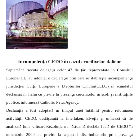
Incompetenţa CEDO în cazul crucifixelor italiene
Săptămâna trecută delegaţii celor 47 de ţări reprezentate în Consiliul
Europei(CE) au adoptat o declaraţie prin care se stabileşte incompentenţa
jurisdicţiei Curţii Europene a Drepturilor Omului(CEDO) în scandalul
declanşat în Italia cu privire la prezenţa crucifixelor în şcoli şi instituţiile
publice, informează Catholic News Agency.
Declaraţia a fost adoptată în timpul unei întâlniri pentru reformarea
activităţii CEDO, desfăşurată la Interlaken, Elveţia şi urmează să fie
analizată luna viitoare.Rezoluţia nu răstoarnă decizia luată de CEDO în
noiembrie 2009 cu privire la aspectul discriminatoriu prin prezenţa