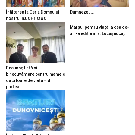
Înălțarea la Cer a Domnului
Dumnezeu…
nostru Iisus Hristos
Marșul pentru viață la cea de-
a II-a ediție în s. Lucășeuca,...
Recunoștință și
binecuvântare pentru mamele
dătătoare de viață – din
partea...