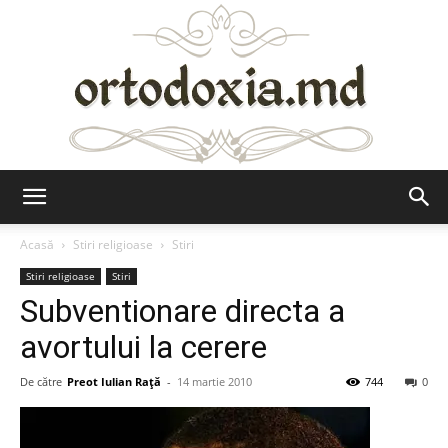
Ortodoxia.md
Acasă
Stiri religioase
Stiri
Stiri religioase
Stiri
Subventionare directa a
avortului la cerere
De către
Preot Iulian Raţă
-
14 martie 2010
744
0