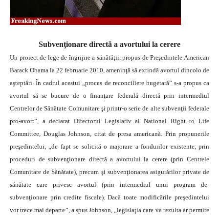
Subvenţionare directă a avortului la cerere
Un proiect de lege de îngrijire a sănătăţii, propus de Preşedintele American
Barack Obama la 22 februarie 2010, ameninţă să extindă avortul dincolo de
aşteptări. În cadrul acestui „proces de reconciliere bugetară” s-a propus ca
avortul să se bucure de o finanţare federală directă prin intermediul
Centrelor de Sănătate Comunitare şi printr-o serie de alte subvenţii federale
pro-avort”, a declarat Directorul Legislativ al National Right to Life
Committee, Douglas Johnson, citat de presa americană.
Prin propunerile
preşedintelui, „de fapt se solicită o majorare a fondurilor existente, prin
proceduri de subvenţionare directă a avortului la cerere (prin Centrele
Comunitare de Sănătate), precum şi subvenţionarea asigurărilor private de
sănătate care privesc avortul (prin intermediul unui program de-
subvenţionare prin credite fiscale). Dacă toate modificările preşedintelui
vor trece mai departe”, a spus Johnson, „legislaţia care va rezulta ar permite