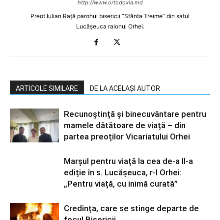
http://www.ortodoxia.md
Preot Iulian Rață parohul bisericii ”Sfânta Treime” din satul
Lucășeuca raionul Orhei.
ARTICOLE SIMILARE
DE LA ACELAȘI AUTOR
Recunoștință și binecuvântare pentru
mamele dătătoare de viață – din
partea preoților Vicariatului Orhei
Marșul pentru viață la cea de-a II-a
ediție în s. Lucășeuca, r-l Orhei:
„Pentru viață, cu inimă curată”
Credința, care se stinge departe de
focul Bisericii