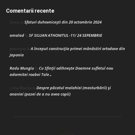
Comentarii recente
Sfaturi duhovnicești din 20 octombrie 2024
Doina
la
amalad
SF SILUAN ATHONITUL -11/ 24 SEPEMBRIE
la
A început construcţia primei mănăstiri ortodoxe din
gheorghe
la
Japonia
Radu Mungiu
Cu Sfinții odihnește Doamne sufletul nou
la
adormitei roabei Tale…
Despre păcatul malahiei (masturbării) şi
Crina Marina
la
onaniei (pazei de a nu avea copii)