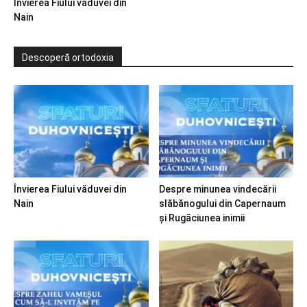
Învierea Fiului văduvei din
Nain
Descoperă ortodoxia
Învierea Fiului văduvei din
Despre minunea vindecării
Nain
slăbănogului din Capernaum
și Rugăciunea inimii