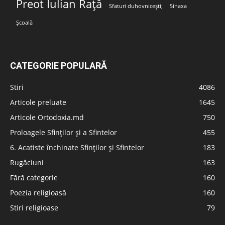
Preot Iulian Rață
Sfaturi duhovnicești;
Sinaxa
Școală
CATEGORIE POPULARĂ
Stiri
4086
Articole preluate
1645
Articole Ortodoxia.md
750
Proloagele Sfinților și a Sfintelor
455
6. Acatiste închinate Sfinților și Sfintelor
183
Rugăciuni
163
Fără categorie
160
Poezia religioasă
160
Stiri religioase
79