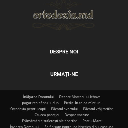
DESPRE NOI
URMAȚI-NE
Înălțarea Domnului
Despre Martorii lui Iehova
pogorirea-sfintului-duh
Piedici în calea mîntuirii
Ortodoxia pentru copii
Păcatul avortului
Păcatul vrăjitoriilor
Crucea preoției
Despre vaccine
Frământările sufletești ale tinerilor
Postul Mare
Învierea Domnului
Sa finisam impreuna biserica din lucaseuca