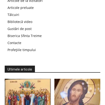
Articole de la vizitatori
Articole preluate
Tâlcuiri
Bibliotecă video
Gustări de post
Biserica Sfinta Treime
Contacte
Profețiile timpului
Ultimele articole