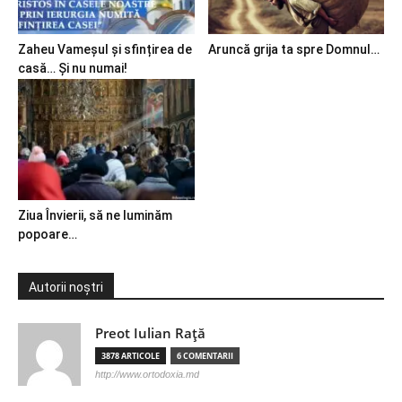
Zaheu Vameșul și sfințirea de
Aruncă grija ta spre Domnul…
casă… Și nu numai!
Ziua Învierii, să ne luminăm
popoare…
Autorii noștri
Preot Iulian Raţă
3878 ARTICOLE
6 COMENTARII
http://www.ortodoxia.md