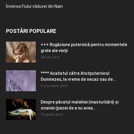
Învierea Fiului văduvei din Nain
POSTĂRI POPULARE
+++ Rugăciune puternică pentru momentele
grele ale vieţii
28 iulie 2010
**** Acatistul către Atotputernicul
Dumnezeu, la vreme de necaz sau de...
5 octombrie 2010
Despre păcatul malahiei (masturbării) şi
onaniei (pazei de a nu avea...
15 aprilie 2010