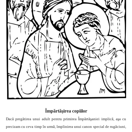
Împărtăşirea copiilor
Dacă pregătirea unui adult pentru primirea Împărtăşaniei implică, aşa cu
precizam cu ceva timp în urmă, împlinirea unui canon special de rugăciuni,