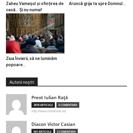
Zaheu Vameșul și sfințirea de
Aruncă grija ta spre Domnul…
casă… Și nu numai!
Ziua Învierii, să ne luminăm
popoare…
Autorii noștri
Preot Iulian Raţă
3878 ARTICOLE
6 COMENTARII
http://www.ortodoxia.md
Diacon Victor Casian
581 ARTICOLE
5 COMENTARII