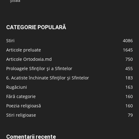
Școală
CATEGORIE POPULARĂ
Stiri
4086
Articole preluate
1645
Articole Ortodoxia.md
750
Proloagele Sfinților și a Sfintelor
455
6. Acatiste închinate Sfinților și Sfintelor
183
Rugăciuni
163
Fără categorie
160
Poezia religioasă
160
Stiri religioase
79
Comentarii recente