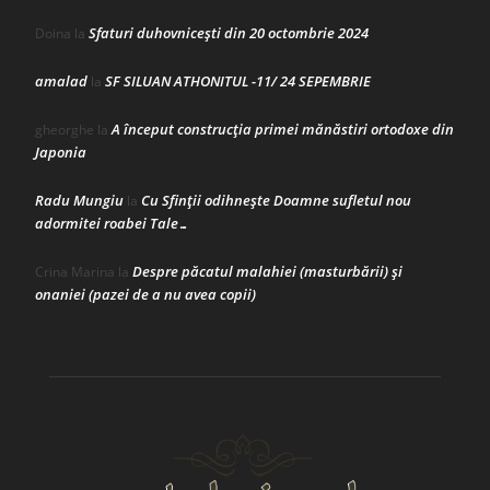
Sfaturi duhovnicești din 20 octombrie 2024
Doina
la
amalad
SF SILUAN ATHONITUL -11/ 24 SEPEMBRIE
la
A început construcţia primei mănăstiri ortodoxe din
gheorghe
la
Japonia
Radu Mungiu
Cu Sfinții odihnește Doamne sufletul nou
la
adormitei roabei Tale…
Despre păcatul malahiei (masturbării) şi
Crina Marina
la
onaniei (pazei de a nu avea copii)