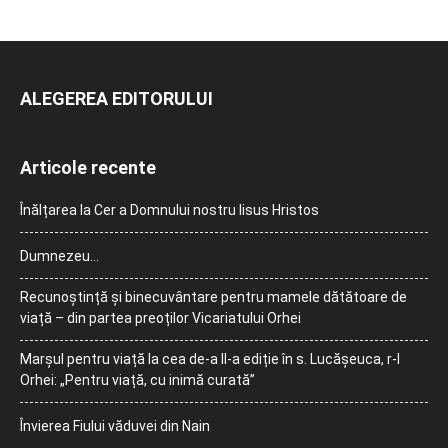
ALEGEREA EDITORULUI
Articole recente
Înălțarea la Cer a Domnului nostru Iisus Hristos
Dumnezeu…
Recunoștință și binecuvântare pentru mamele dătătoare de
viață – din partea preoților Vicariatului Orhei
Marșul pentru viață la cea de-a II-a ediție în s. Lucășeuca, r-l
Orhei: „Pentru viață, cu inimă curată”
Învierea Fiului văduvei din Nain