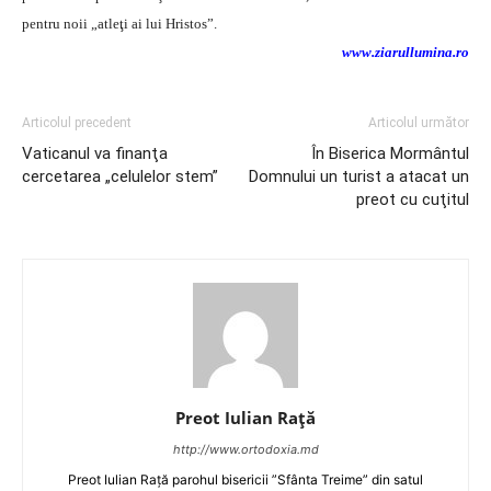
pentru noii „atleţi ai lui Hristos”.
www.ziarullumina.ro
Articolul precedent
Articolul următor
Vaticanul va finanţa
În Biserica Mormântul
cercetarea „celulelor stem”
Domnului un turist a atacat un
preot cu cuţitul
Preot Iulian Raţă
http://www.ortodoxia.md
Preot Iulian Rață parohul bisericii ”Sfânta Treime” din satul