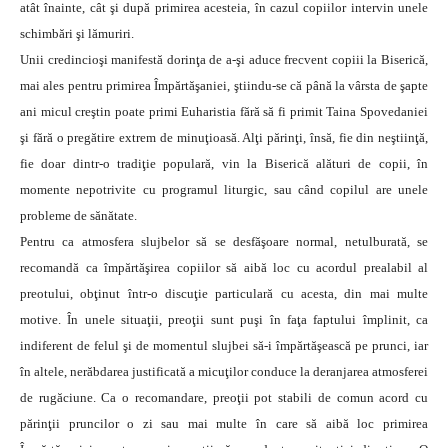
atât înainte, cât şi după primirea acesteia, în cazul copiilor intervin unele
schimbări şi lămuriri.
Unii credincioşi manifestă dorinţa de a-şi aduce frecvent copiii la Biserică,
mai ales pentru primirea Împărtăşaniei, ştiindu-se că până la vârsta de şapte
ani micul creştin poate primi Euharistia fără să fi primit Taina Spovedaniei
şi fără o pregătire extrem de minuţioasă. Alţi părinţi, însă, fie din neştiinţă,
fie doar dintr-o tradiţie populară, vin la Biserică alături de copii, în
momente nepotrivite cu programul liturgic, sau când copilul are unele
probleme de sănătate.
Pentru ca atmosfera slujbelor să se desfăşoare normal, netulburată, se
recomandă ca împărtăşirea copiilor să aibă loc cu acordul prealabil al
preotului, obţinut într-o discuţie particulară cu acesta, din mai multe
motive. În unele situaţii, preoţii sunt puşi în faţa faptului împlinit, ca
indiferent de felul şi de momentul slujbei să-i împărtăşească pe prunci, iar
în altele, nerăbdarea justificată a micuţilor conduce la deranjarea atmosferei
de rugăciune. Ca o recomandare, preoţii pot stabili de comun acord cu
părinţii pruncilor o zi sau mai multe în care să aibă loc primirea