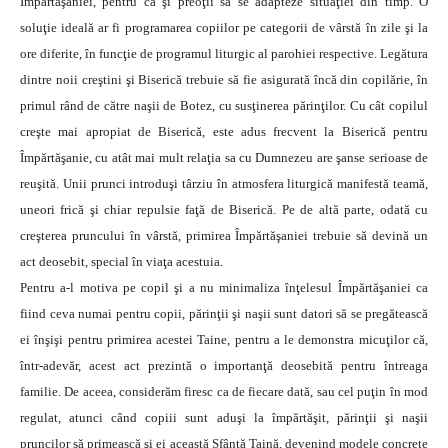
Împărtăşaniei, pentru ca şi preoţii să se adapteze situaţiei din timp. O
soluţie ideală ar fi programarea copiilor pe categorii de vârstă în zile şi la
ore diferite, în funcţie de programul liturgic al parohiei respective. Legătura
dintre noii creştini şi Biserică trebuie să fie asigurată încă din copilărie, în
primul rând de către naşii de Botez, cu susţinerea părinţilor. Cu cât copilul
creşte mai apropiat de Biserică, este adus frecvent la Biserică pentru
Împărtăşanie, cu atât mai mult relaţia sa cu Dumnezeu are şanse serioase de
reuşită. Unii prunci introduşi târziu în atmosfera liturgică manifestă teamă,
uneori frică şi chiar repulsie faţă de Biserică. Pe de altă parte, odată cu
creşterea pruncului în vârstă, primirea Împărtăşaniei trebuie să devină un
act deosebit, special în viaţa acestuia.
Pentru a-l motiva pe copil şi a nu minimaliza înţelesul Împărtăşaniei ca
fiind ceva numai pentru copii, părinţii şi naşii sunt datori să se pregătească
ei înşişi pentru primirea acestei Taine, pentru a le demonstra micuţilor că,
într-adevăr, acest act prezintă o importanţă deosebită pentru întreaga
familie. De aceea, considerăm firesc ca de fiecare dată, sau cel puţin în mod
regulat, atunci când copiii sunt aduşi la împărtăşit, părinţii şi naşii
pruncilor să primească şi ei această Sfântă Taină, devenind modele concrete