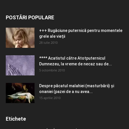
POSTĂRI POPULARE
+++ Rugăciune puternică pentru momentele
grele ale vieţii
28 iulie 2010
**** Acatistul către Atotputernicul
Dumnezeu, la vreme de necaz sau de...
5 octombrie 2010
Despre păcatul malahiei (masturbării) şi
onaniei (pazei de a nu avea...
15 aprilie 2010
Etichete