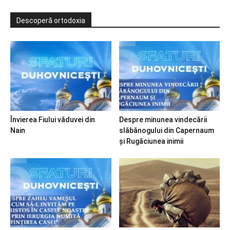
Descoperă ortodoxia
Învierea Fiului văduvei din
Despre minunea vindecării
Nain
slăbănogului din Capernaum
și Rugăciunea inimii