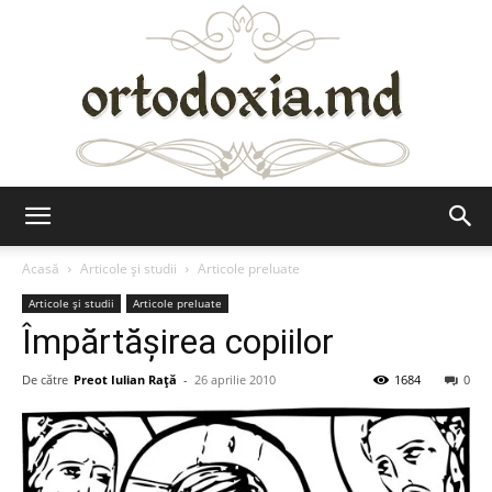
Ortodoxia.md
Acasă
Articole şi studii
Articole preluate
Articole şi studii
Articole preluate
Împărtăşirea copiilor
De către
Preot Iulian Raţă
-
26 aprilie 2010
1684
0