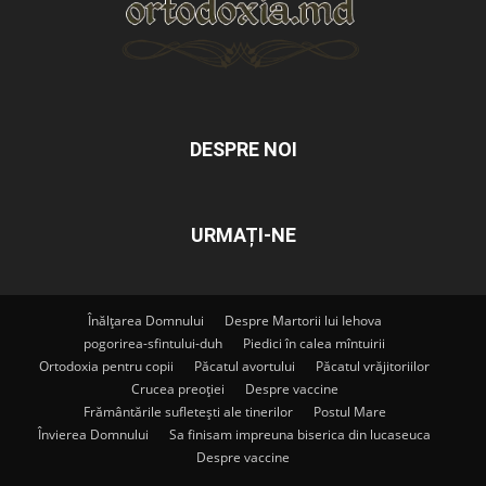
DESPRE NOI
URMAȚI-NE
Înălțarea Domnului
Despre Martorii lui Iehova
pogorirea-sfintului-duh
Piedici în calea mîntuirii
Ortodoxia pentru copii
Păcatul avortului
Păcatul vrăjitoriilor
Crucea preoției
Despre vaccine
Frământările sufletești ale tinerilor
Postul Mare
Învierea Domnului
Sa finisam impreuna biserica din lucaseuca
Despre vaccine