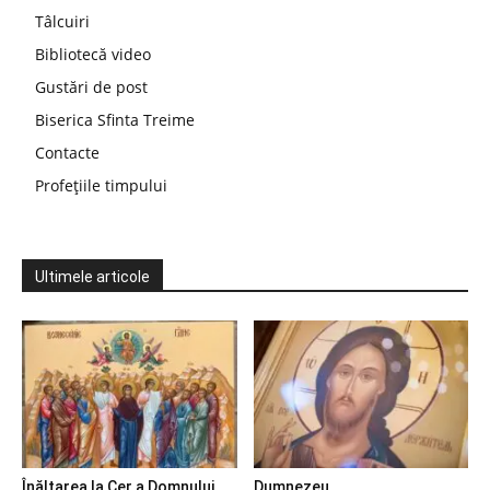
Tâlcuiri
Bibliotecă video
Gustări de post
Biserica Sfinta Treime
Contacte
Profețiile timpului
Ultimele articole
Înălțarea la Cer a Domnului
Dumnezeu…