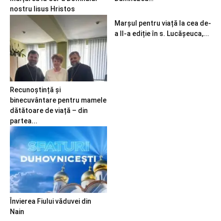
nostru Iisus Hristos
Marșul pentru viață la cea de-
a II-a ediție în s. Lucășeuca,...
Recunoștință și
binecuvântare pentru mamele
dătătoare de viață – din
partea...
Învierea Fiului văduvei din
Nain