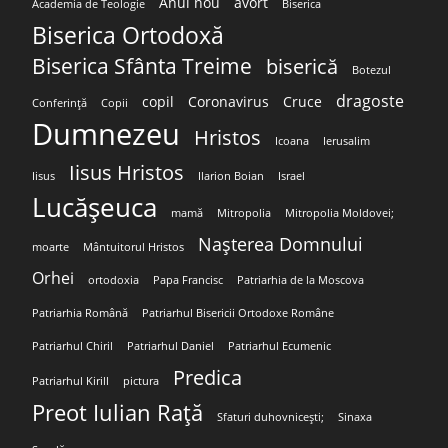
Anul nou
avort
Academia de Teologie
Biserica
Biserica Ortodoxă
Biserica Sfânta Treime
biserică
Botezul
dragoste
copil
Coronavirus
Cruce
Conferință
Copii
Dumnezeu
Hristos
Icoana
Ierusalim
Iisus Hristos
Iisus
Ilarion Boian
Israel
Lucășeuca
mamă
Mitropolia
Mitropolia Moldovei;
Nașterea Domnului
moarte
Mântuitorul Hristos
Orhei
ortodoxia
Papa Francisc
Patriarhia de la Moscova
Patriarhia Română
Patriarhul Bisericii Ortodoxe Române
Patriarhul Chiril
Patriarhul Daniel
Patriarhul Ecumenic
Predica
Patriarhul Kirill
pictura
Preot Iulian Rață
Sfaturi duhovnicești;
Sinaxa