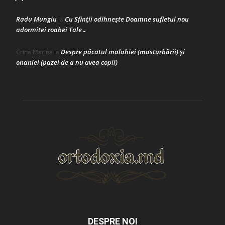
Radu Mungiu
Cu Sfinții odihnește Doamne sufletul nou
la
adormitei roabei Tale…
Despre păcatul malahiei (masturbării) şi
Crina Marina
la
onaniei (pazei de a nu avea copii)
DESPRE NOI