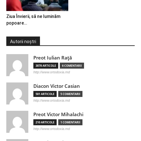
Ziua Învierii, să ne luminăm
popoare…
Autorii noștri
Preot Iulian Raţă
3878 ARTICOLE
6 COMENTARII
http://www.ortodoxia.md
Diacon Victor Casian
581 ARTICOLE
5 COMENTARII
http://www.ortodoxia.md
Preot Victor Mihalachi
210 ARTICOLE
1 COMENTARII
http://www.ortodoxia.md