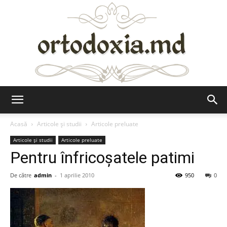
Ortodoxia.md
Acasă
Articole şi studii
Articole preluate
Articole şi studii
Articole preluate
Pentru înfricoşatele patimi
De către
admin
-
1 aprilie 2010
950
0