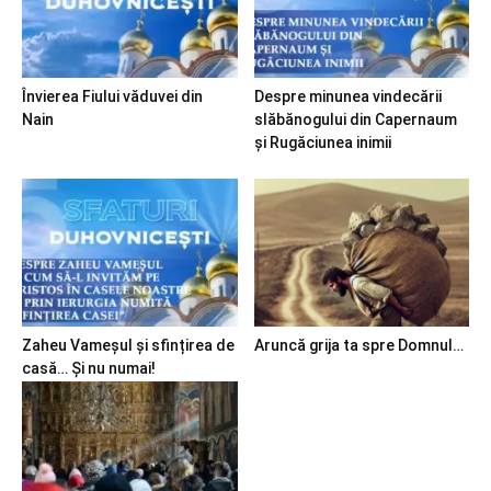
Învierea Fiului văduvei din
Despre minunea vindecării
Nain
slăbănogului din Capernaum
și Rugăciunea inimii
Zaheu Vameșul și sfințirea de
Aruncă grija ta spre Domnul…
casă… Și nu numai!