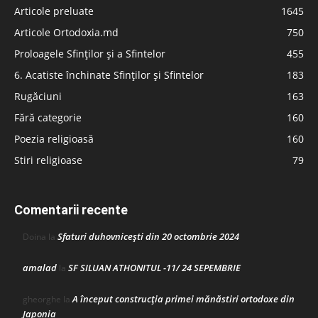
Articole preluate
1645
Articole Ortodoxia.md
750
Proloagele Sfinților și a Sfintelor
455
6. Acatiste închinate Sfinților și Sfintelor
183
Rugăciuni
163
Fără categorie
160
Poezia religioasă
160
Stiri religioase
79
Comentarii recente
Sfaturi duhovnicești din 20 octombrie 2024
Doina
la
amalad
SF SILUAN ATHONITUL -11/ 24 SEPEMBRIE
la
A început construcţia primei mănăstiri ortodoxe din
gheorghe
la
Japonia