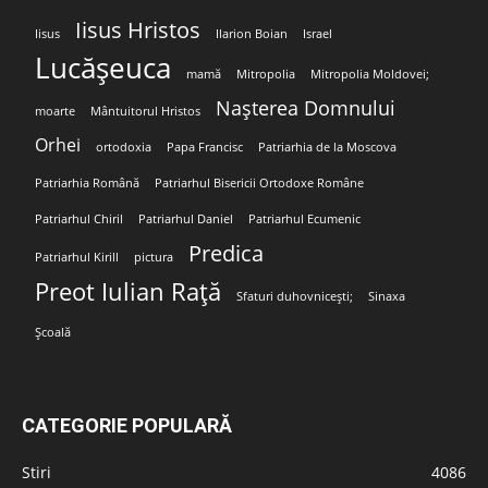
Iisus Hristos
Iisus
Ilarion Boian
Israel
Lucășeuca
mamă
Mitropolia
Mitropolia Moldovei;
Nașterea Domnului
moarte
Mântuitorul Hristos
Orhei
ortodoxia
Papa Francisc
Patriarhia de la Moscova
Patriarhia Română
Patriarhul Bisericii Ortodoxe Române
Patriarhul Chiril
Patriarhul Daniel
Patriarhul Ecumenic
Predica
Patriarhul Kirill
pictura
Preot Iulian Rață
Sfaturi duhovnicești;
Sinaxa
Școală
CATEGORIE POPULARĂ
Stiri
4086