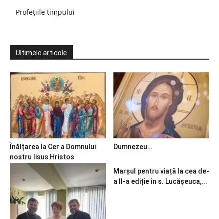
Profețiile timpului
Ultimele articole
Înălțarea la Cer a Domnului
Dumnezeu…
nostru Iisus Hristos
Marșul pentru viață la cea de-
a II-a ediție în s. Lucășeuca,...