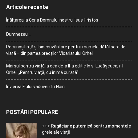
Articole recente
Înălțarea la Cer a Domnului nostru Iisus Hristos
Dumnezeu…
Recunoștință și binecuvântare pentru mamele dătătoare de
viață – din partea preoților Vicariatului Orhei
Marșul pentru viață la cea de-a II-a ediție în s. Lucășeuca, r-l
Orhei: „Pentru viață, cu inimă curată”
Învierea Fiului văduvei din Nain
POSTĂRI POPULARE
+++ Rugăciune puternică pentru momentele
grele ale vieţii