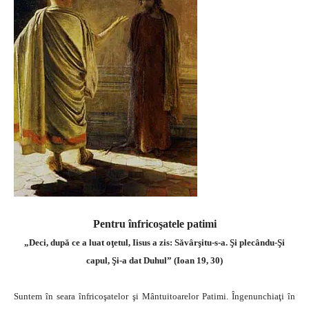
Pentru înfricoşatele patimi
„Deci, după ce a luat oţetul, Iisus a zis: Săvârşitu-s-a. Şi plecându-Şi
capul, Şi-a dat Duhul” (Ioan 19, 30)
Suntem în seara înfricoşatelor şi Mântuitoarelor Patimi. Îngenunchiaţi în