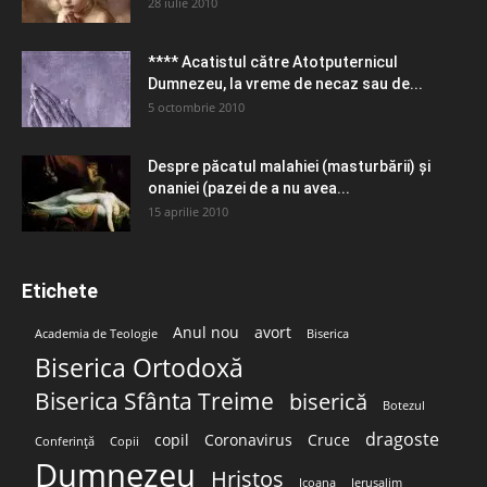
28 iulie 2010
**** Acatistul către Atotputernicul
Dumnezeu, la vreme de necaz sau de...
5 octombrie 2010
Despre păcatul malahiei (masturbării) şi
onaniei (pazei de a nu avea...
15 aprilie 2010
Etichete
Anul nou
avort
Academia de Teologie
Biserica
Biserica Ortodoxă
Biserica Sfânta Treime
biserică
Botezul
dragoste
copil
Coronavirus
Cruce
Conferință
Copii
Dumnezeu
Hristos
Icoana
Ierusalim