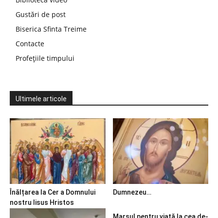
Gustări de post
Biserica Sfinta Treime
Contacte
Profețiile timpului
Ultimele articole
Înălțarea la Cer a Domnului
Dumnezeu…
nostru Iisus Hristos
Marșul pentru viață la cea de-