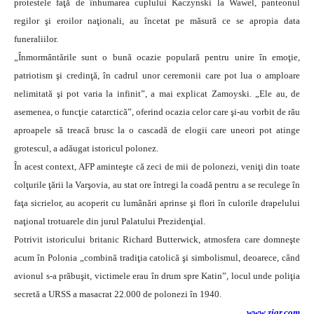
protestele faţă de înhumarea cuplului Kaczynski la Wawel, panteonul
regilor şi eroilor naţionali, au încetat pe măsură ce se apropia data
funeraliilor.
„Înmormântările sunt o bună ocazie populară pentru unire în emoţie,
patriotism şi credinţă, în cadrul unor ceremonii care pot lua o amploare
nelimitată şi pot varia la infinit”, a mai explicat Zamoyski. „Ele au, de
asemenea, o funcţie catarctică”, oferind ocazia celor care şi-au vorbit de rău
aproapele să treacă brusc la o cascadă de elogii care uneori pot atinge
grotescul, a adăugat istoricul polonez.
În acest context, AFP aminteşte că zeci de mii de polonezi, veniţi din toate
colţurile ţării la Varşovia, au stat ore întregi la coadă pentru a se reculege în
faţa sicrielor, au acoperit cu lumânări aprinse şi flori în culorile drapelului
naţional trotuarele din jurul Palatului Prezidenţial.
Potrivit istoricului britanic Richard Butterwick, atmosfera care domneşte
acum în Polonia „combină tradiţia catolică şi simbolismul, deoarece, când
avionul s-a prăbuşit, victimele erau în drum spre Katin”, locul unde poliţia
secretă a URSS a masacrat 22.000 de polonezi în 1940.
www.ziar.com