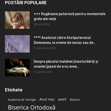
POSTĂRI POPULARE
+++ Rugăciune puternică pentru momentele
grele ale vieţii
28 iulie 2010
**** Acatistul către Atotputernicul
Dumnezeu, la vreme de necaz sau de...
5 octombrie 2010
Despre păcatul malahiei (masturbării) şi
onaniei (pazei de a nu avea...
15 aprilie 2010
Etichete
Anul nou
avort
Academia de Teologie
Biserica
Biserica Ortodoxă