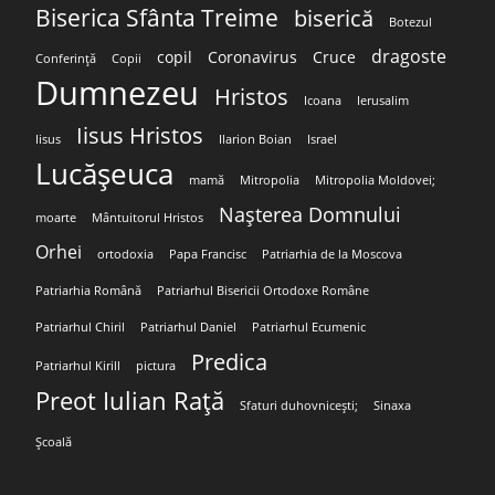
Biserica Sfânta Treime
biserică
Botezul
dragoste
copil
Coronavirus
Cruce
Conferință
Copii
Dumnezeu
Hristos
Icoana
Ierusalim
Iisus Hristos
Iisus
Ilarion Boian
Israel
Lucășeuca
mamă
Mitropolia
Mitropolia Moldovei;
Nașterea Domnului
moarte
Mântuitorul Hristos
Orhei
ortodoxia
Papa Francisc
Patriarhia de la Moscova
Patriarhia Română
Patriarhul Bisericii Ortodoxe Române
Patriarhul Chiril
Patriarhul Daniel
Patriarhul Ecumenic
Predica
Patriarhul Kirill
pictura
Preot Iulian Rață
Sfaturi duhovnicești;
Sinaxa
Școală