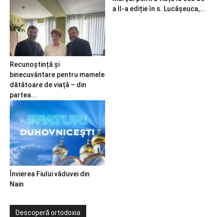
a II-a ediție în s. Lucășeuca,...
Recunoștință și
binecuvântare pentru mamele
dătătoare de viață – din
partea...
Învierea Fiului văduvei din
Nain
Descoperă ortodoxia