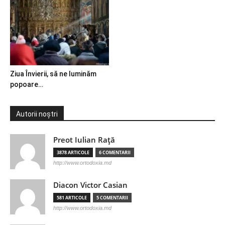
Ziua Învierii, să ne luminăm
popoare…
Autorii noștri
Preot Iulian Raţă
3878 ARTICOLE
6 COMENTARII
http://www.ortodoxia.md
Diacon Victor Casian
581 ARTICOLE
5 COMENTARII
http://www.ortodoxia.md