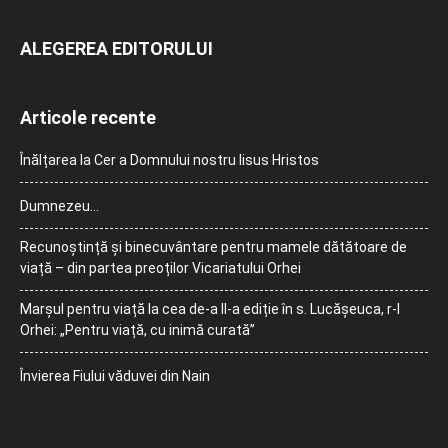
ALEGEREA EDITORULUI
Articole recente
Înălțarea la Cer a Domnului nostru Iisus Hristos
Dumnezeu…
Recunoștință și binecuvântare pentru mamele dătătoare de
viață – din partea preoților Vicariatului Orhei
Marșul pentru viață la cea de-a II-a ediție în s. Lucășeuca, r-l
Orhei: „Pentru viață, cu inimă curată”
Învierea Fiului văduvei din Nain