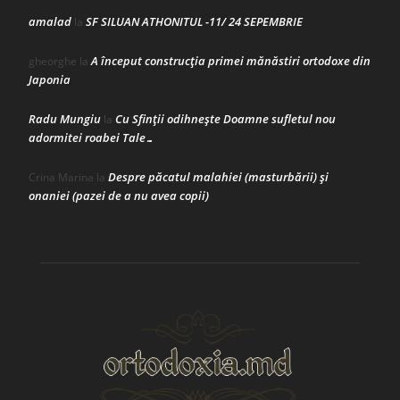
amalad
SF SILUAN ATHONITUL -11/ 24 SEPEMBRIE
la
A început construcţia primei mănăstiri ortodoxe din
gheorghe
la
Japonia
Radu Mungiu
Cu Sfinții odihnește Doamne sufletul nou
la
adormitei roabei Tale…
Despre păcatul malahiei (masturbării) şi
Crina Marina
la
onaniei (pazei de a nu avea copii)