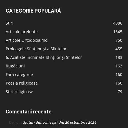
CATEGORIE POPULARĂ
Stiri
4086
Articole preluate
1645
Articole Ortodoxia.md
750
Proloagele Sfinților și a Sfintelor
455
6. Acatiste închinate Sfinților și Sfintelor
183
Rugăciuni
163
Fără categorie
160
Poezia religioasă
160
Stiri religioase
79
Comentarii recente
Sfaturi duhovnicești din 20 octombrie 2024
Doina
la