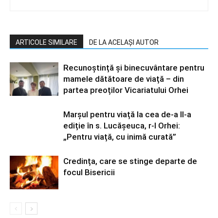
ARTICOLE SIMILARE
DE LA ACELAȘI AUTOR
Recunoștință și binecuvântare pentru
mamele dătătoare de viață – din
partea preoților Vicariatului Orhei
Marșul pentru viață la cea de-a II-a
ediție în s. Lucășeuca, r-l Orhei:
„Pentru viață, cu inimă curată”
Credința, care se stinge departe de
focul Bisericii