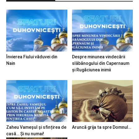
Învierea Fiului văduvei din
Despre minunea vindecării
Nain
slăbănogului din Capernaum
și Rugăciunea inimii
Zaheu Vameșul și sfințirea de
Aruncă grija ta spre Domnul…
casă… Și nu numai!