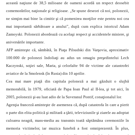
această naţiune de 38,5 milioane de oameni acordă un respect deosebit
comemorărilor, naţionale şi religioase. „Se spune deseori că noi, polonezii,
ne simţim mai bine la cimitir şi că pomenirea morţilor este pentru noi cea
mai importantă sărbătoare a anului”, după cum explica istoricul Adam
Zamoyski. Polonezii abordează cu acelaşi respect şi accidentele miniere, şi
aniversările importante.
AFP aminteşte că, sâmbătă, în Piaţa Pilsudski din Varşovia, aproximativ
100.000 de polonezi îndoliaţi au adus un omagiu preşedintelui Lech
Kaczynski, soţiei sale, Maria, şi celorlalte 94 de victime ale catastrofei
aviatice de la Smolensk (în Rusia) din 10 aprilie.
Cea mai mare piaţă din capitala poloneză a mai găzduit o slujbă
memorabilă, în 1979, oficiată de Papa Ioan Paul al II-lea, şi tot aici, în
2005, polonezii şi-au luat adio de la Suveranul Pontif, conaţionalul lor.
Agenţia franceză aminteşte de asemenea că, după catastrofa în care a pierit
o parte din elita politică şi militară a ţării, televiziunile şi ziarele au adoptat
culoarea neagră, mass-media au transmis toată săptămâna ceremoniile în
memoria victimelor, iar muzica funebră a fost omniprezentă. În plus,