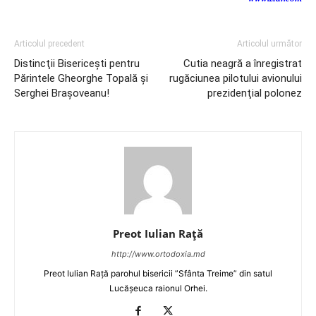
Articolul precedent
Articolul următor
Distincţii Bisericeşti pentru
Cutia neagră a înregistrat
Părintele Gheorghe Topală şi
rugăciunea pilotului avionului
Serghei Braşoveanu!
prezidenţial polonez
Preot Iulian Raţă
http://www.ortodoxia.md
Preot Iulian Rață parohul bisericii ”Sfânta Treime” din satul
Lucășeuca raionul Orhei.