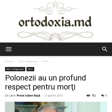
Ortodoxia.md
Acasă
Stiri religioase
Stiri
Stiri religioase
Stiri
Polonezii au un profund
respect pentru morţi
De către
Preot Iulian Raţă
-
21 aprilie 2010
782
0