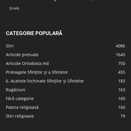
Școală
CATEGORIE POPULARĂ
Stiri
4086
Articole preluate
1645
Articole Ortodoxia.md
750
Proloagele Sfinților și a Sfintelor
455
6. Acatiste închinate Sfinților și Sfintelor
183
Rugăciuni
163
Fără categorie
160
Poezia religioasă
160
Stiri religioase
79