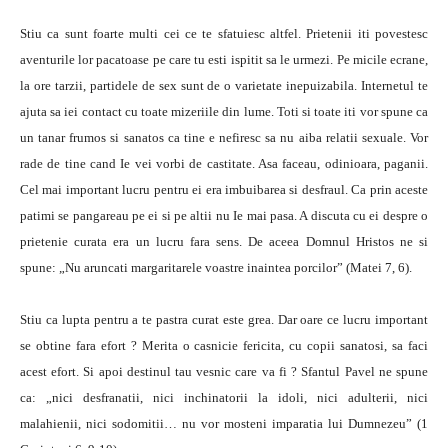
Stiu ca sunt foarte multi cei ce te sfatuiesc altfel. Prietenii iti povestesc
aventurile lor pacatoase pe care tu esti ispitit sa le urmezi. Pe micile ecrane,
la ore tarzii, partidele de sex sunt de o varietate inepuizabila. Internetul te
ajuta sa iei contact cu toate mizeriile din lume. Toti si toate iti vor spune ca
un tanar frumos si sanatos ca tine e nefiresc sa nu aiba relatii sexuale. Vor
rade de tine cand Ie vei vorbi de castitate. Asa faceau, odinioara, paganii.
Cel mai important lucru pentru ei era imbuibarea si desfraul. Ca prin aceste
patimi se pangareau pe ei si pe altii nu Ie mai pasa. A discuta cu ei despre o
prietenie curata era un lucru fara sens. De aceea Domnul Hristos ne si
spune: „Nu aruncati margaritarele voastre inaintea porcilor” (Matei 7, 6).
Stiu ca lupta pentru a te pastra curat este grea. Dar oare ce lucru important
se obtine fara efort ? Merita o casnicie fericita, cu copii sanatosi, sa faci
acest efort. Si apoi destinul tau vesnic care va fi ? Sfantul Pavel ne spune
ca: „nici desfranatii, nici inchinatorii la idoli, nici adulterii, nici
malahienii, nici sodomitii… nu vor mosteni imparatia lui Dumnezeu” (1