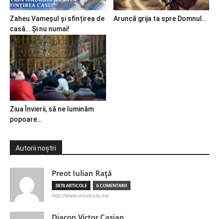
Zaheu Vameșul și sfințirea de
Aruncă grija ta spre Domnul…
casă… Și nu numai!
Ziua Învierii, să ne luminăm
popoare…
Autorii noștri
Preot Iulian Raţă
3878 ARTICOLE
6 COMENTARII
http://www.ortodoxia.md
Diacon Victor Casian