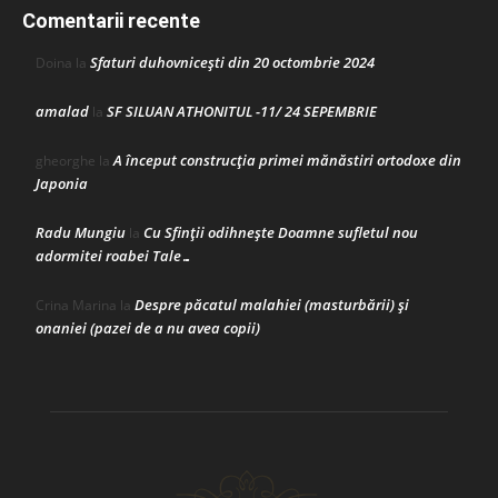
Comentarii recente
Sfaturi duhovnicești din 20 octombrie 2024
Doina
la
amalad
SF SILUAN ATHONITUL -11/ 24 SEPEMBRIE
la
A început construcţia primei mănăstiri ortodoxe din
gheorghe
la
Japonia
Radu Mungiu
Cu Sfinții odihnește Doamne sufletul nou
la
adormitei roabei Tale…
Despre păcatul malahiei (masturbării) şi
Crina Marina
la
onaniei (pazei de a nu avea copii)