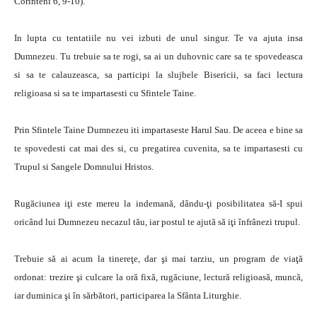
Corinteni 6, 9-10).
In lupta cu tentatiile nu vei izbuti de unul singur. Te va ajuta insa
Dumnezeu. Tu trebuie sa te rogi, sa ai un duhovnic care sa te spovedeasca
si sa te calauzeasca, sa participi la slujbele Bisericii, sa faci lectura
religioasa si sa te impartasesti cu Sfintele Taine.
Prin Sfintele Taine Dumnezeu iti impartaseste Harul Sau. De aceea e bine sa
te spovedesti cat mai des si, cu pregatirea cuvenita, sa te impartasesti cu
Trupul si Sangele Domnului Hristos.
Rugăciunea iţi este mereu la indemană, dându-ţi posibilitatea să-I spui
oricând lui Dumnezeu necazul tău, iar postul te ajută să iţi înfrânezi trupul.
Trebuie să ai acum la tinereţe, dar şi mai tarziu, un program de viaţă
ordonat: trezire şi culcare la oră fixă, rugăciune, lectură religioasă, muncă,
iar duminica şi în sărbători, participarea la Sfânta Liturghie.