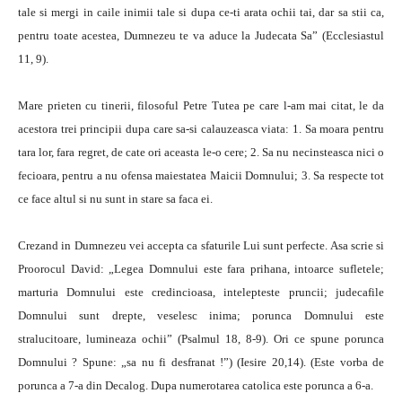
tale si mergi in caile inimii tale si dupa ce-ti arata ochii tai, dar sa stii ca,
pentru toate acestea, Dumnezeu te va aduce la Judecata Sa” (Ecclesiastul
11, 9).
Mare prieten cu tinerii, filosoful Petre Tutea pe care l-am mai citat, le da
acestora trei principii dupa care sa-si calauzeasca viata: 1. Sa moara pentru
tara lor, fara regret, de cate ori aceasta le-o cere; 2. Sa nu necinsteasca nici o
fecioara, pentru a nu ofensa maiestatea Maicii Domnului; 3. Sa respecte tot
ce face altul si nu sunt in stare sa faca ei.
Crezand in Dumnezeu vei accepta ca sfaturile Lui sunt perfecte. Asa scrie si
Proorocul David: „Legea Domnului este fara prihana, intoarce sufletele;
marturia Domnului este credincioasa, intelepteste pruncii; judecafile
Domnului sunt drepte, veselesc inima; porunca Domnului este
stralucitoare, lumineaza ochii” (Psalmul 18, 8-9). Ori ce spune porunca
Domnului ? Spune: „sa nu fi desfranat !”) (Iesire 20,14). (Este vorba de
porunca a 7-a din Decalog. Dupa numerotarea catolica este porunca a 6-a.