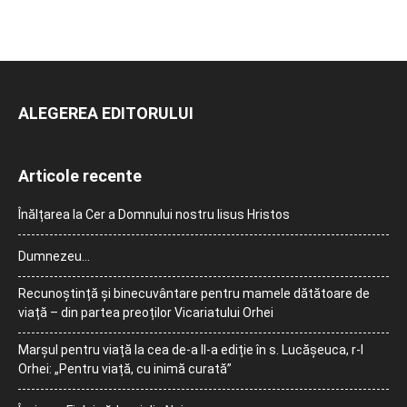
ALEGEREA EDITORULUI
Articole recente
Înălțarea la Cer a Domnului nostru Iisus Hristos
Dumnezeu…
Recunoștință și binecuvântare pentru mamele dătătoare de
viață – din partea preoților Vicariatului Orhei
Marșul pentru viață la cea de-a II-a ediție în s. Lucășeuca, r-l
Orhei: „Pentru viață, cu inimă curată”