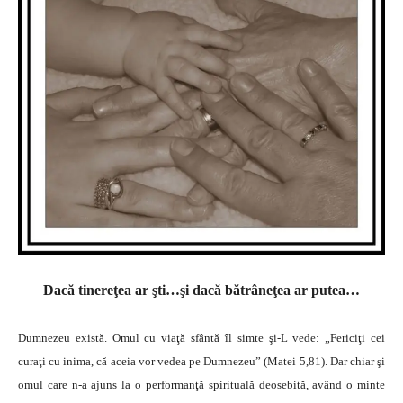
Dacă tinereţea ar şti…şi dacă bătrâneţea ar putea…
Dumnezeu există. Omul cu viaţă sfântă îl simte şi-L vede: „Fericiţi cei
curaţi cu inima, că aceia vor vedea pe Dumnezeu” (Matei 5,81). Dar chiar şi
omul care n-a ajuns la o performanţă spirituală deosebită, având o minte