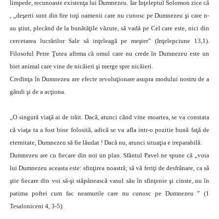
limpede, recunoaste existenţa lui Dumnezeu. Iar Inţeleptul Solomon zice că
, „deşerti sunt din fire toţi oamenii care nu cunosc pe Dumnezeu şi care n-
au ştiut, plecând de la bunătăţile văzute, să vadă pe Cel care este, nici din
cercetarea lucrărilor Sale să inţeleagă pe meşter” (Inţelepciune 13,1).
Filosoful Petre Ţutea afirma că omul care nu crede în Dumnezeu este un
biet animal care vine de nicăieri şi merge spre nicăieri.
Credinţa în Dumnezeu are efecte revoluţionare asupra modului nostru de a
gândi şi de a acţiona.
„O singură viaţă ai de trăit. Dacă, atunci când vine moartea, se va constata
că viaţa ta a fost bine folosită, adică se va afla intr-o pozitie bună faţă de
eternitate, Dumnezeu să fie lăudat ! Dacă nu, atunci situaţia e ireparabilă.
Dumnezeu are cu fiecare din noi un plan. Sfântul Pavel ne spune că „voia
lui Dumnezeu aceasta este: sfinţirea noastră; să vă feriţi de desfrânare, ca să
ştie fiecare din voi să-şi stăpânească vasul său în sfinţenie şi cinste, nu în
patima poftei cum fac neamurile care nu cunosc pe Dumnezeu ” (1
Tesaloniceni 4, 3-5).