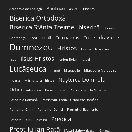
Anul nou
avort
Academia de Teologie
Biserica
Biserica Ortodoxă
Biserica Sfânta Treime
biserică
Botezul
dragoste
copil
Coronavirus
Cruce
Conferință
Copii
Dumnezeu
Hristos
Icoana
Ierusalim
Iisus Hristos
Iisus
Ilarion Boian
Israel
Lucășeuca
mamă
Mitropolia
Mitropolia Moldovei;
Nașterea Domnului
moarte
Mântuitorul Hristos
Orhei
ortodoxia
Papa Francisc
Patriarhia de la Moscova
Patriarhia Română
Patriarhul Bisericii Ortodoxe Române
Patriarhul Chiril
Patriarhul Daniel
Patriarhul Ecumenic
Predica
Patriarhul Kirill
pictura
Preot Iulian Rață
Sfaturi duhovnicești;
Sinaxa