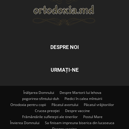
DESPRE NOI
URMAȚI-NE
Înălțarea Domnului
Despre Martorii lui Iehova
pogorirea-sfintului-duh
Piedici în calea mîntuirii
Ortodoxia pentru copii
Păcatul avortului
Păcatul vrăjitoriilor
Crucea preoției
Despre vaccine
Frământările sufletești ale tinerilor
Postul Mare
Învierea Domnului
Sa finisam impreuna biserica din lucaseuca
Despre vaccine