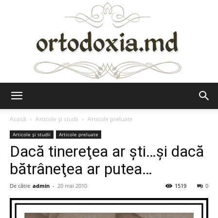
Ortodoxia.md
Acasă
Articole şi studii
Articole preluate
Articole şi studii
Articole preluate
Dacă tinereţea ar şti…şi dacă
bătrâneţea ar putea…
De către
admin
-
20 mai 2010
1519
0