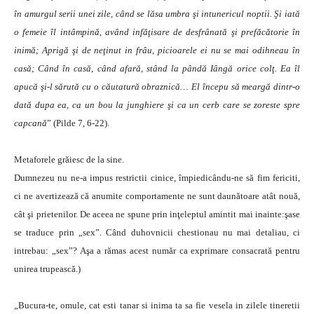
în amurgul serii unei zile, când se lăsa umbra şi intunericul noptii. Şi iată
o femeie îl intâmpină, având infăţisare de desfrânată şi prefăcătorie în
inimă; Aprigă şi de neţinut in frâu, picioarele ei nu se mai odihneau în
casă; Când în casă, când afară, stând la pândă Iângă orice colţ. Ea îl
apucă şi-l sărută cu o căutatură obraznică… El începu să meargă dintr-o
dată dupa ea, ca un bou la junghiere şi ca un cerb care se zoreste spre
capcană
” (Pilde 7, 6-22).
Metaforele grăiesc de la sine.
Dumnezeu nu ne-a impus restrictii cinice, împiedicându-ne să fim fericiti,
ci ne avertizează că anumite comportamente ne sunt daunătoare atât nouă,
cât şi prietenilor. De aceea ne spune prin inţeleptul amintit mai inainte:şase
se traduce prin „sex”. Când duhovnicii chestionau nu mai detaliau, ci
intrebau: „sex”? Aşa a rămas acest număr ca exprimare consacrată pentru
unirea trupească.)
„Bucura-te, omule, cat esti tanar si inima ta sa fie vesela in zilele tineretii