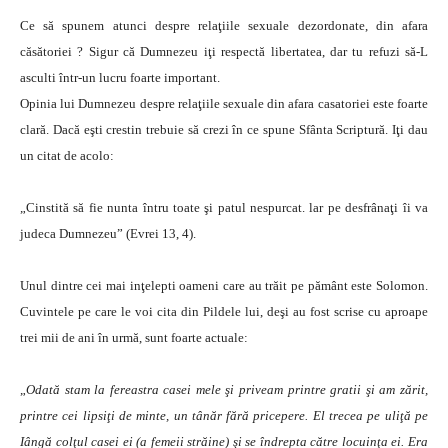
Ce să spunem atunci despre relaţiile sexuale dezordonate, din afara
căsătoriei ? Sigur că Dumnezeu iţi respectă libertatea, dar tu refuzi să-L
asculti într-un lucru foarte important.
Opinia lui Dumnezeu despre relaţiile sexuale din afara casatoriei este foarte
clară. Dacă eşti crestin trebuie să crezi în ce spune Sfânta Scriptură. Iţi dau
un citat de acolo:
„Cinstită să fie nunta întru toate şi patul nespurcat. lar pe desfrânaţi îi va
judeca Dumnezeu” (Evrei 13, 4).
Unul dintre cei mai inţelepti oameni care au trăit pe pământ este Solomon.
Cuvintele pe care le voi cita din Pildele lui, deşi au fost scrise cu aproape
trei mii de ani în urmă, sunt foarte actuale:
„
Odată stam la fereastra casei mele şi priveam printre gratii şi am zărit,
printre cei lipsiţi de minte, un tânăr fără pricepere. El trecea pe uliţă pe
Iângă colţul casei ei (a femeii străine) şi se îndrepta către locuinţa ei. Era