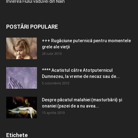
Învierea Fiului văduvei din Nain
POSTĂRI POPULARE
+++ Rugăciune puternică pentru momentele
grele ale vieţii
28 iulie 2010
**** Acatistul către Atotputernicul
Dumnezeu, la vreme de necaz sau de...
5 octombrie 2010
Despre păcatul malahiei (masturbării) şi
onaniei (pazei de a nu avea...
15 aprilie 2010
Etichete