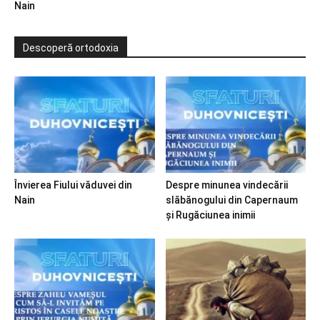
Nain
Descoperă ortodoxia
Învierea Fiului văduvei din
Despre minunea vindecării
Nain
slăbănogului din Capernaum
și Rugăciunea inimii