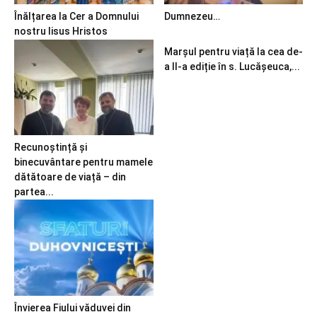
Înălțarea la Cer a Domnului
Dumnezeu…
nostru Iisus Hristos
Marșul pentru viață la cea de-
a II-a ediție în s. Lucășeuca,...
Recunoștință și
binecuvântare pentru mamele
dătătoare de viață – din
partea...
Învierea Fiului văduvei din