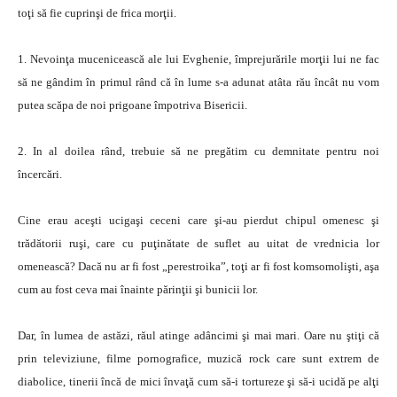
toţi să fie cuprinşi de frica morţii.
1. Nevoinţa mucenicească ale lui Evghenie, împrejurările morţii lui ne fac
să ne gândim în primul rând că în lume s-a adunat atâta rău încât nu vom
putea scăpa de noi prigoane împotriva Bisericii.
2. In al doilea rând, trebuie să ne pregătim cu demnitate pentru noi
încercări.
Cine erau aceşti ucigaşi ceceni care şi-au pierdut chipul omenesc şi
trădătorii ruşi, care cu puţinătate de suflet au uitat de vrednicia lor
omenească? Dacă nu ar fi fost „perestroika”, toţi ar fi fost komsomolişti, aşa
cum au fost ceva mai înainte părinţii şi bunicii lor.
Dar, în lumea de astăzi, răul atinge adâncimi şi mai mari. Oare nu ştiţi că
prin televiziune, filme pornografice, muzică rock care sunt extrem de
diabolice, tinerii încă de mici învaţă cum să-i tortureze şi să-i ucidă pe alţi