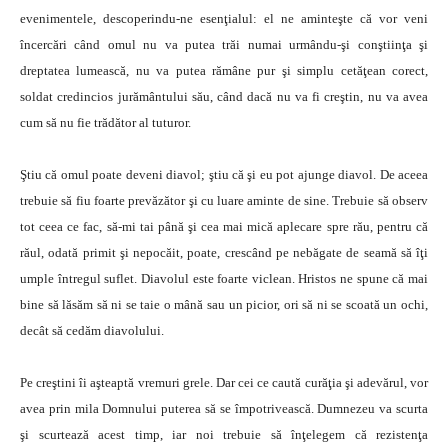
evenimentele, descoperindu-ne esenţialul: el ne aminteşte că vor veni
încercări când omul nu va putea trăi numai urmându-şi conştiinţa şi
dreptatea lumească, nu va putea rămâne pur şi simplu cetăţean corect,
soldat credincios jurământului său, când dacă nu va fi creştin, nu va avea
cum să nu fie trădător al tuturor.
Ştiu că omul poate deveni diavol; ştiu că şi eu pot ajunge diavol. De aceea
trebuie să fiu foarte prevăzător şi cu luare aminte de sine. Trebuie să observ
tot ceea ce fac, să-mi tai până şi cea mai mică aplecare spre rău, pentru că
răul, odată primit şi nepocăit, poate, crescând pe nebăgate de seamă să îţi
umple întregul suflet. Diavolul este foarte viclean. Hristos ne spune că mai
bine să lăsăm să ni se taie o mână sau un picior, ori să ni se scoată un ochi,
decât să cedăm diavolului.
Pe creştini îi aşteaptă vremuri grele. Dar cei ce caută curăţia şi adevărul, vor
avea prin mila Domnului puterea să se împotrivească. Dumnezeu va scurta
şi scurtează acest timp, iar noi trebuie să înţelegem că rezistenţa