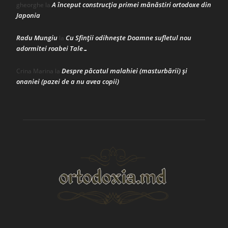
A început construcţia primei mănăstiri ortodoxe din
gheorghe
la
Japonia
Radu Mungiu
Cu Sfinții odihnește Doamne sufletul nou
la
adormitei roabei Tale…
Despre păcatul malahiei (masturbării) şi
Crina Marina
la
onaniei (pazei de a nu avea copii)