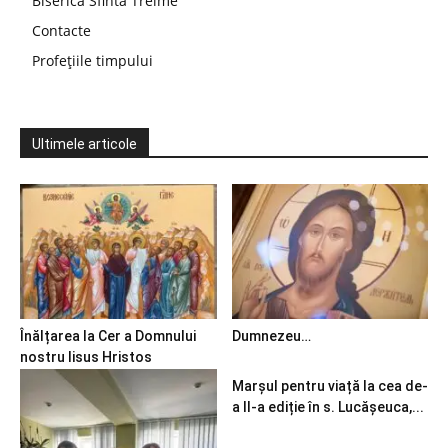
Biserica Sfinta Treime
Contacte
Profețiile timpului
Ultimele articole
Înălțarea la Cer a Domnului
Dumnezeu…
nostru Iisus Hristos
Marșul pentru viață la cea de-
a II-a ediție în s. Lucășeuca,...