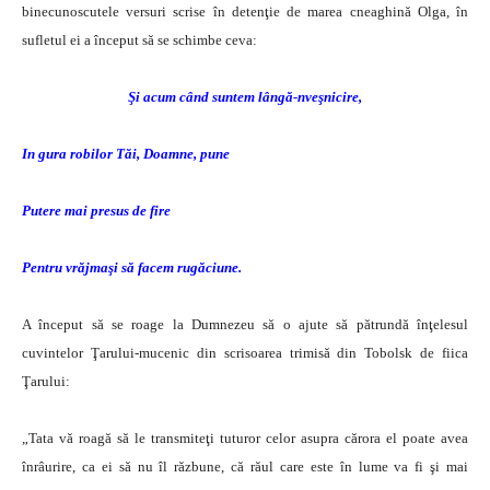
binecunoscutele versuri scrise în detenţie de marea cneaghină Olga, în
sufletul ei a început să se schimbe ceva:
Şi acum când suntem lângă-nveşnicire,
In gura robilor Tăi, Doamne, pune
Putere mai presus de fire
Pentru vrăjmaşi să facem rugăciune.
A început să se roage la Dumnezeu să o ajute să pătrundă înţelesul
cuvintelor Ţarului-mucenic din scrisoarea trimisă din Tobolsk de fiica
Ţarului:
„Tata vă roagă să le transmiteţi tuturor celor asupra cărora el poate avea
înrâurire, ca ei să nu îl răzbune, că răul care este în lume va fi şi mai