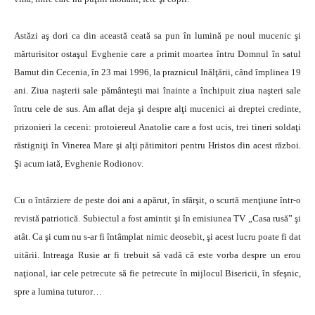
Astăzi aş dori ca din această ceată sa pun în lumină pe noul mucenic şi
mărturisitor ostaşul Evghenie care a primit moartea întru Domnul în satul
Bamut din Cecenia, în 23 mai 1996, la praznicul Inălţării, când împlinea 19
ani. Ziua naşterii sale pământeşti mai înainte a închipuit ziua naşteri sale
întru cele de sus. Am aflat deja şi despre alţi mucenici ai dreptei credinte,
prizonieri la ceceni: protoiereul Anatolie care a fost ucis, trei tineri soldaţi
răstigniţi în Vinerea Mare şi alţi pătimitori pentru Hristos din acest război.
Şi acum iată, Evghenie Rodionov.
Cu o întârziere de peste doi ani a apărut, în sfârşit, o scurtă menţiune într-o
revistă patriotică. Subiectul a fost amintit şi în emisiunea TV „Casa rusă” şi
atât. Ca şi cum nu s-ar fi întâmplat nimic deosebit, şi acest lucru poate fi dat
uitării. Intreaga Rusie ar fi trebuit să vadă că este vorba despre un erou
naţional, iar cele petrecute să fie petrecute în mijlocul Bisericii, în sfeşnic,
spre a lumina tuturor…