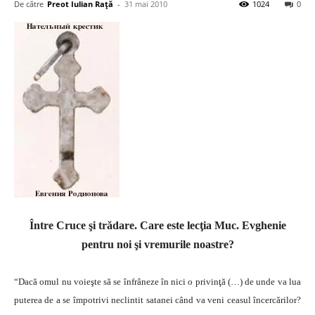
De către
Preot Iulian Raţă
-
31 mai 2010
1024
0
Între Cruce şi trădare. Care este lecţia Muc. Evghenie
pentru noi şi vremurile noastre?
“Dacă omul nu voieşte să se înfrâneze în nici o privinţă (…) de unde va lua
puterea de a se împotrivi neclintit satanei când va veni ceasul încercărilor?