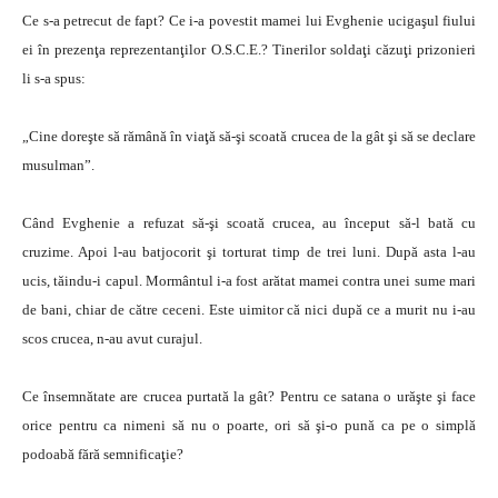
Ce s-a petrecut de fapt? Ce i-a povestit mamei lui Evghenie ucigaşul fiului
ei în prezenţa reprezentanţilor O.S.C.E.? Tinerilor soldaţi căzuţi prizonieri
li s-a spus:
„Cine doreşte să rămână în viaţă să-şi scoată crucea de la gât şi să se declare
musulman”.
Când Evghenie a refuzat să-şi scoată crucea, au început să-l bată cu
cruzime. Apoi l-au batjocorit şi torturat timp de trei luni. După asta l-au
ucis, tăindu-i capul. Mormântul i-a fost arătat mamei contra unei sume mari
de bani, chiar de către ceceni. Este uimitor că nici după ce a murit nu i-au
scos crucea, n-au avut curajul.
Ce însemnătate are crucea purtată la gât? Pentru ce satana o urăşte şi face
orice pentru ca nimeni să nu o poarte, ori să şi-o pună ca pe o simplă
podoabă fără semnificaţie?