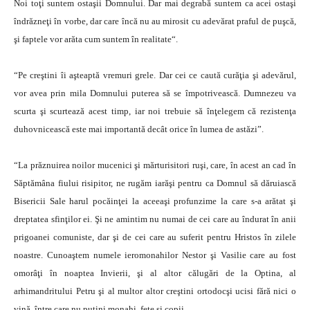
Noi toţi suntem ostaşii Domnului. Dar mai degrabă suntem ca acei ostaşi
îndrăzneţi în vorbe, dar care încă nu au mirosit cu adevărat praful de puşcă,
şi faptele vor arăta cum suntem în realitate“.
“Pe creştini îi aşteaptă vremuri grele. Dar cei ce caută curăţia şi adevărul,
vor avea prin mila Domnului puterea să se împotrivească. Dumnezeu va
scurta şi scurtează acest timp, iar noi trebuie să înţelegem că rezistenţa
duhovnicească este mai importantă decât orice în lumea de astăzi”.
“La prăznuirea noilor mucenici şi mărturisitori ruşi, care, în acest an cad în
Săptămâna fiului risipitor, ne rugăm iarăşi pentru ca Domnul să dăruiască
Bisericii Sale harul pocăinţei la aceeaşi profunzime la care s-a arătat şi
dreptatea sfinţilor ei. Şi ne amintim nu numai de cei care au îndurat în anii
prigoanei comuniste, dar şi de cei care au suferit pentru Hristos în zilele
noastre. Cunoaştem numele ieromonahilor Nestor şi Vasilie care au fost
omorâţi în noaptea Invierii, şi al altor călugări de la Optina, al
arhimandritului Petru şi al multor altor creştini ortodocşi ucisi fără nici o
vină, între care nu puţini monahi, fete şi copii.