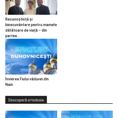
Recunoștință și
binecuvântare pentru mamele
dătătoare de viață – din
partea...
Învierea Fiului văduvei din
Nain
Descoperă ortodoxia