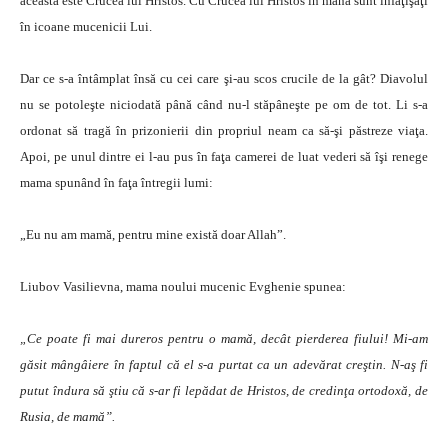
aceasta este Crucea lui Hristos. Cu Crucea lui Hristos în mână sunt înfăţişaţi
în icoane mucenicii Lui.
Dar ce s-a întâmplat însă cu cei care şi-au scos crucile de la gât? Diavolul
nu se potoleşte niciodată până când nu-l stăpâneşte pe om de tot. Li s-a
ordonat să tragă în prizonierii din propriul neam ca să-şi păstreze viaţa.
Apoi, pe unul dintre ei l-au pus în faţa camerei de luat vederi să îşi renege
mama spunând în faţa întregii lumi:
„Eu nu am mamă, pentru mine există doar Allah”.
Liubov Vasilievna, mama noului mucenic Evghenie spunea:
„Ce poate fi mai dureros pentru o mamă, decât pierderea fiului! Mi-am
găsit mângâiere în faptul că el s-a purtat ca un adevărat creştin. N-aş fi
putut îndura să ştiu că s-ar fi lepădat de Hristos, de credinţa ortodoxă, de
Rusia, de mamă”.