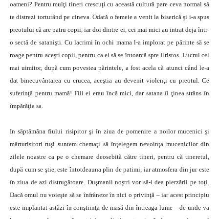
oameni? Pentru mulţi tineri crescuţi cu această cultură pare ceva normal să
te distrezi torturând pe cineva. Odată o femeie a venit la biserică şi i-a spus
preotului că are patru copii, iar doi dintre ei, cei mai mici au intrat deja într-
o sectă de satanişti. Cu lacrimi în ochi mama l-a implorat pe părinte să se
roage pentru aceşti copii, pentru ca ei să se întoarcă spre Hristos. Lucrul cel
mai uimitor, după cum povestea părintele, a fost acela că atunci când le-a
dat binecuvântarea cu crucea, aceştia au devenit violenţi cu preotul. Ce
suferinţă pentru mamă! Fiii ei erau încă mici, dar satana îi ţinea strâns în
împărăţia sa.
In săptămâna fiului risipitor şi în ziua de pomenire a noilor mucenici şi
mărturisitori ruşi suntem chemaţi să înţelegem nevoinţa mucenicilor din
zilele noastre ca pe o chemare deosebită către tineri, pentru că tineretul,
după cum se ştie, este întotdeauna plin de patimi, iar atmosfera din jur este
în ziua de azi distrugătoare. Duşmanii noştri vor să-i dea pierzării pe toţi.
Dacă omul nu voieşte să se înfrâneze în nici o privinţă – iar acest principiu
este implantat astăzi în conştiinţa de masă din întreaga lume – de unde va