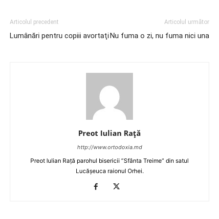
Articolul precedent
Articolul următor
Lumânări pentru copiii avortaţi
Nu fuma o zi, nu fuma nici una
Preot Iulian Raţă
http://www.ortodoxia.md
Preot Iulian Rață parohul bisericii ”Sfânta Treime” din satul
Lucășeuca raionul Orhei.