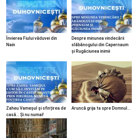
Învierea Fiului văduvei din
Despre minunea vindecării
Nain
slăbănogului din Capernaum
și Rugăciunea inimii
Zaheu Vameșul și sfințirea de
Aruncă grija ta spre Domnul…
casă… Și nu numai!