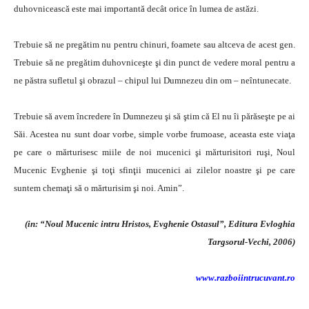
duhovnicească este mai importantă decât orice în lumea de astăzi.
Trebuie să ne pregătim nu pentru chinuri, foamete sau altceva de acest gen.
Trebuie să ne pregătim duhovniceşte şi din punct de vedere moral pentru a
ne păstra sufletul şi obrazul – chipul lui Dumnezeu din om – neîntunecate.
Trebuie să avem încredere în Dumnezeu şi să ştim că El nu îi părăseşte pe ai
Săi. Acestea nu sunt doar vorbe, simple vorbe frumoase, aceasta este viaţa
pe care o mărturisesc miile de noi mucenici şi mărturisitori ruşi, Noul
Mucenic Evghenie şi toţi sfinţii mucenici ai zilelor noastre şi pe care
suntem chemaţi să o mărturisim şi noi. Amin”.
(in: “Noul Mucenic intru Hristos, Evghenie Ostasul”, Editura Evloghia
Targsorul-Vechi, 2006)
www.razboiintrucuvant.ro