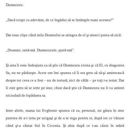
Dumnezeu:
„Dacă exişti cu adevărat, de ce îngădui să se întâmple toate acestea?”
Dar erau clipe când mila Domnului se atingea de el şi atunci putea să zică:
„Doamne, iartă-mă. Dumnezeule, ajută-mă”.
Şi asta îi erau îndeajuns ca să ştie că Dumnezeu exista şi că El, cu dragostea
Sa, nu ne părăseşte. Acest om îmi spunea că îi era greu să să-şi amintească
despre tot ceea ce a fost – nu de tortură, nici de călăi – pe toţi i-a iertat. Dar
îi este greu să se ierte pe sine, chiar dacă ştie că Dumnezeu nu îi va aminti
niciodată de lepădarea sa.
Intre altele, mama lui Evghenie spunea că ea, personal, nu găsea în sine
puterea de a-i ierta pe ucigaşi şi de a se ruga pentru ei, după tot ce văzuse
când şi-a căutat fiul în Cecenia. Şi abia după ce i-au căzut în mână