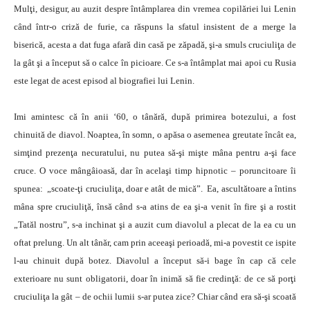
Mulţi, desigur, au auzit despre întâmplarea din vremea copilăriei lui Lenin
când într-o criză de furie, ca răspuns la sfatul insistent de a merge la
biserică, acesta a dat fuga afară din casă pe zăpadă, şi-a smuls cruciuliţa de
la gât şi a început să o calce în picioare. Ce s-a întâmplat mai apoi cu Rusia
este legat de acest episod al biografiei lui Lenin.
Imi amintesc că în anii ‘60, o tânără, după primirea botezului, a fost
chinuită de diavol. Noaptea, în somn, o apăsa o asemenea greutate încât ea,
simţind prezenţa necuratului, nu putea să-şi mişte mâna pentru a-şi face
cruce. O voce mângâioasă, dar în acelaşi timp hipnotic – poruncitoare îi
spunea: „scoate-ţi cruciuliţa, doar e atât de mică”. Ea, ascultătoare a întins
mâna spre cruciuliţă, însă când s-a atins de ea şi-a venit în fire şi a rostit
„Tatăl nostru”, s-a inchinat şi a auzit cum diavolul a plecat de la ea cu un
oftat prelung. Un alt tânăr, cam prin aceeaşi perioadă, mi-a povestit ce ispite
l-au chinuit după botez. Diavolul a început să-i bage în cap că cele
exterioare nu sunt obligatorii, doar în inimă să fie credinţă: de ce să porţi
cruciuliţa la gât – de ochii lumii s-ar putea zice? Chiar când era să-şi scoată