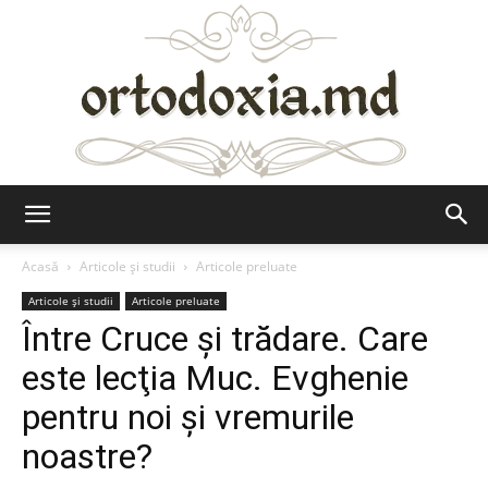
Ortodoxia.md
Acasă
Articole şi studii
Articole preluate
Articole şi studii
Articole preluate
Între Cruce şi trădare. Care
este lecţia Muc. Evghenie
pentru noi şi vremurile
noastre?