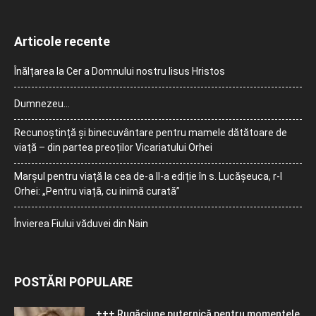
Articole recente
Înălțarea la Cer a Domnului nostru Iisus Hristos
Dumnezeu…
Recunoștință și binecuvântare pentru mamele dătătoare de
viață – din partea preoților Vicariatului Orhei
Marșul pentru viață la cea de-a II-a ediție în s. Lucășeuca, r-l
Orhei: „Pentru viață, cu inimă curată”
Învierea Fiului văduvei din Nain
POSTĂRI POPULARE
+++ Rugăciune puternică pentru momentele