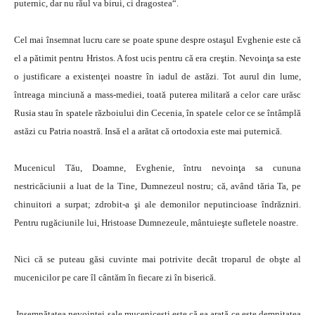
puternic, dar nu răul va birui, ci dragostea“.
Cel mai însemnat lucru care se poate spune despre ostaşul Evghenie este că
el a pătimit pentru Hristos. A fost ucis pentru că era creştin. Nevoinţa sa este
o justificare a existenţei noastre în iadul de astăzi. Tot aurul din lume,
întreaga minciună a mass-mediei, toată puterea militară a celor care urăsc
Rusia stau în spatele războiului din Cecenia, în spatele celor ce se întâmplă
astăzi cu Patria noastră. Insă el a arătat că ortodoxia este mai puternică.
Mucenicul Tău, Doamne, Evghenie, întru nevoinţa sa cununa
nestricăciunii a luat de la Tine, Dumnezeul nostru; că, având tăria Ta, pe
chinuitori a surpat; zdrobit-a şi ale demonilor neputincioase îndrăzniri.
Pentru rugăciunile lui, Hristoase Dumnezeule, mântuieşte sufletele noastre.
Nici că se puteau găsi cuvinte mai potrivite decât troparul de obşte al
mucenicilor pe care îl cântăm în fiecare zi în biserică.
Insemnătatea nevoinţei sale muceniceşti este că ea arată ce este demnitatea