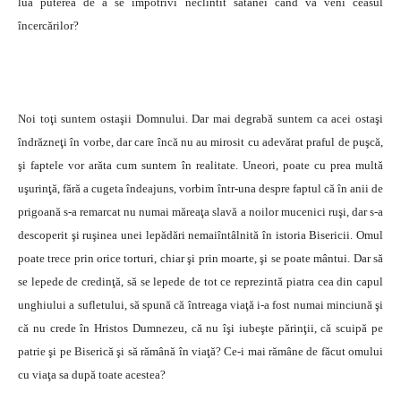
lua puterea de a se împotrivi neclintit satanei când va veni ceasul
încercărilor?
Noi toţi suntem ostaşii Domnului. Dar mai degrabă suntem ca acei ostaşi
îndrăzneţi în vorbe, dar care încă nu au mirosit cu adevărat praful de puşcă,
şi faptele vor arăta cum suntem în realitate. Uneori, poate cu prea multă
uşurinţă, fără a cugeta îndeajuns, vorbim într-una despre faptul că în anii de
prigoană s-a remarcat nu numai măreaţa slavă a noilor mucenici ruşi, dar s-a
descoperit şi ruşinea unei lepădări nemaiîntâlnită în istoria Bisericii. Omul
poate trece prin orice torturi, chiar şi prin moarte, şi se poate mântui. Dar să
se lepede de credinţă, să se lepede de tot ce reprezintă piatra cea din capul
unghiului a sufletului, să spună că întreaga viaţă i-a fost numai minciună şi
că nu crede în Hristos Dumnezeu, că nu îşi iubeşte părinţii, că scuipă pe
patrie şi pe Biserică şi să rămână în viaţă? Ce-i mai rămâne de făcut omului
cu viaţa sa după toate acestea?