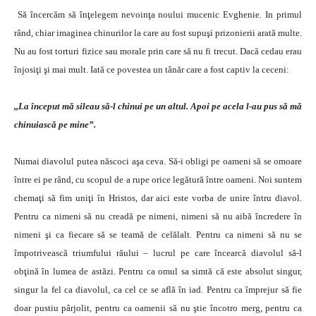
Să încercăm să înţelegem nevoinţa noului mucenic Evghenie. In primul
rând, chiar imaginea chinurilor la care au fost supuşi prizonierii arată multe.
Nu au fost torturi fizice sau morale prin care să nu fi trecut. Dacă cedau erau
înjosiţi şi mai mult. Iată ce povestea un tânăr care a fost captiv la ceceni:
,,La început mă sileau să-l chinui pe un altul. Apoi pe acela l-au pus să mă
chinuiască pe mine”.
Numai diavolul putea născoci aşa ceva. Să-i obligi pe oameni să se omoare
între ei pe rând, cu scopul de a rupe orice legătură între oameni. Noi suntem
chemaţi să fim uniţi în Hristos, dar aici este vorba de unire întru diavol.
Pentru ca nimeni să nu creadă pe nimeni, nimeni să nu aibă încredere în
nimeni şi ca fiecare să se teamă de celălalt. Pentru ca nimeni să nu se
împotrivească triumfului răului – lucrul pe care încearcă diavolul să-l
obţină în lumea de astăzi. Pentru ca omul sa simtă că este absolut singur,
singur la fel ca diavolul, ca cel ce se află în iad. Pentru ca împrejur să fie
doar pustiu pârjolit, pentru ca oamenii să nu ştie încotro merg, pentru ca