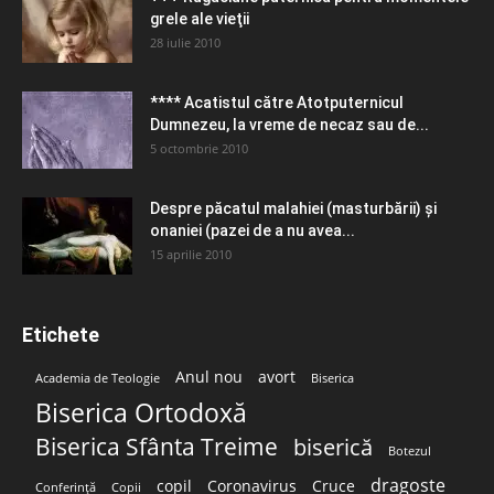
grele ale vieţii
28 iulie 2010
**** Acatistul către Atotputernicul
Dumnezeu, la vreme de necaz sau de...
5 octombrie 2010
Despre păcatul malahiei (masturbării) şi
onaniei (pazei de a nu avea...
15 aprilie 2010
Etichete
Anul nou
avort
Academia de Teologie
Biserica
Biserica Ortodoxă
Biserica Sfânta Treime
biserică
Botezul
dragoste
copil
Coronavirus
Cruce
Conferință
Copii