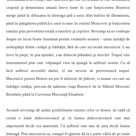
creştină şi demnitatea umană într-o lume în care batjocorirea Bisericii
merge până la difuzarea în întreaga ţară a unui film hulitor de Dumnezeu,
până la pângărirea publică a unor icoane în centrul Moscovei şi batjcorirea
omului prin pervertirea totală a tinerilor şi copiilor. Nevoinţa sa ne vorbeşte
despre un lucru foarte însemnat pentru vremurile noastre – taina unităţii de
nedespărţit dintre curăţie şi bărbăţie, fără de care nu există mucenicie. L-au
lovit în piept, în şira spinării, i-au dislocat plămânii şi rinichii. Trupul este
instrumentul prin care vrăjmaşul vrea să ajungă la sufletul nostru. Ca să
facă sufletul accesibil răului, el are nevoie să pervertească trupul.
Mucenicii pentru Hristos nu pot fi iubitorii de plăceri, ci numai cei care au
îndrăgit curăţia, precum dă mărturie viaţa Bisericii de la Sfântul Mucenic
Bonifatie până la Cuvioasa Muceniţă Elisabeta.
Această nevoinţa dă astăzi posibilitatea tuturor celor ce doresc să vadă că
există o lume duhovnicească şi că lumea duhovnicească este mai
importantă decât cea materială. Că sufletul este mai de preţ decât lumea
întreagă. Prin mucenicia sa, ostaşul Evghenie dă la o parte vălul de pe toate