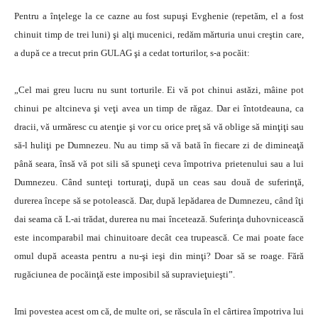
Pentru a înţelege la ce cazne au fost supuşi Evghenie (repetăm, el a fost
chinuit timp de trei luni) şi alţi mucenici, redăm mărturia unui creştin care,
a după ce a trecut prin GULAG şi a cedat torturilor, s-a pocăit:
„Cel mai greu lucru nu sunt torturile. Ei vă pot chinui astăzi, mâine pot
chinui pe altcineva şi veţi avea un timp de răgaz. Dar ei întotdeauna, ca
dracii, vă urmăresc cu atenţie şi vor cu orice preţ să vă oblige să minţiţi sau
să-l huliţi pe Dumnezeu. Nu au timp să vă bată în fiecare zi de dimineaţă
până seara, însă vă pot sili să spuneţi ceva împotriva prietenului sau a lui
Dumnezeu. Când sunteţi torturaţi, după un ceas sau două de suferinţă,
durerea începe să se potolească. Dar, după lepădarea de Dumnezeu, când îţi
dai seama că L-ai trădat, durerea nu mai încetează. Suferinţa duhovnicească
este incomparabil mai chinuitoare decât cea trupească. Ce mai poate face
omul după aceasta pentru a nu-şi ieşi din minţi? Doar să se roage. Fără
rugăciunea de pocăinţă este imposibil să supravieţuieşti”.
Imi povestea acest om că, de multe ori, se răscula în el cârtirea împotriva lui