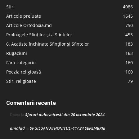
Stiri
4086
Articole preluate
1645
Articole Ortodoxia.md
750
Proloagele Sfinților și a Sfintelor
455
6. Acatiste închinate Sfinților și Sfintelor
183
Rugăciuni
163
Fără categorie
160
Poezia religioasă
160
Stiri religioase
79
Comentarii recente
Sfaturi duhovnicești din 20 octombrie 2024
Doina
la
amalad
SF SILUAN ATHONITUL -11/ 24 SEPEMBRIE
la