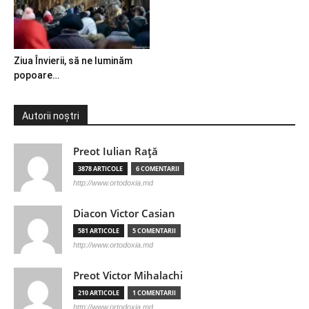
Ziua Învierii, să ne luminăm
popoare…
Autorii noștri
Preot Iulian Raţă
3878 ARTICOLE
6 COMENTARII
http://www.ortodoxia.md
Diacon Victor Casian
581 ARTICOLE
5 COMENTARII
http://www.ortodoxia.md
Preot Victor Mihalachi
210 ARTICOLE
1 COMENTARII
http://www.ortodoxia.md