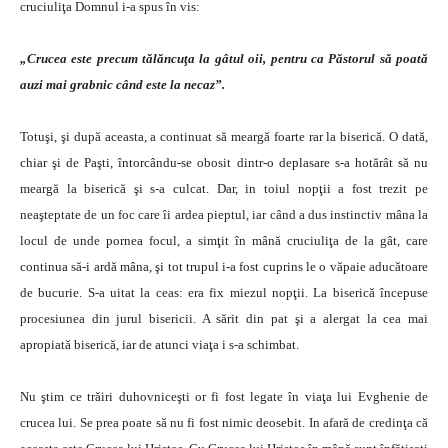
cruciuliţa Domnul i-a spus în vis:
„Crucea este precum tălăncuţa la gâtul oii, pentru ca Păstorul să poată
auzi mai grabnic când este la necaz”.
Totuşi, şi după aceasta, a continuat să meargă foarte rar la biserică. O dată,
chiar şi de Paşti, întorcându-se obosit dintr-o deplasare s-a hotărât să nu
meargă la biserică şi s-a culcat. Dar, in toiul nopţii a fost trezit pe
neaşteptate de un foc care îi ardea pieptul, iar când a dus instinctiv mâna la
locul de unde pornea focul, a simţit în mână cruciuliţa de la gât, care
continua să-i ardă mâna, şi tot trupul i-a fost cuprins le o văpaie aducătoare
de bucurie. S-a uitat la ceas: era fix miezul nopţii. La biserică începuse
procesiunea din jurul bisericii. A sărit din pat şi a alergat la cea mai
apropiată biserică, iar de atunci viaţa i s-a schimbat.
Nu ştim ce trăiri duhovniceşti or fi fost legate în viaţa lui Evghenie de
crucea lui. Se prea poate să nu fi fost nimic deosebit. In afară de credinţa că