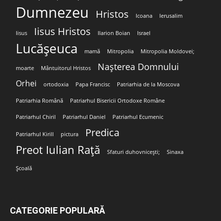
Dumnezeu
Hristos
Icoana
Ierusalim
Iisus Hristos
Iisus
Ilarion Boian
Israel
Lucășeuca
mamă
Mitropolia
Mitropolia Moldovei;
Nașterea Domnului
moarte
Mântuitorul Hristos
Orhei
ortodoxia
Papa Francisc
Patriarhia de la Moscova
Patriarhia Română
Patriarhul Bisericii Ortodoxe Române
Patriarhul Chiril
Patriarhul Daniel
Patriarhul Ecumenic
Predica
Patriarhul Kirill
pictura
Preot Iulian Rață
Sfaturi duhovnicești;
Sinaxa
Școală
CATEGORIE POPULARĂ