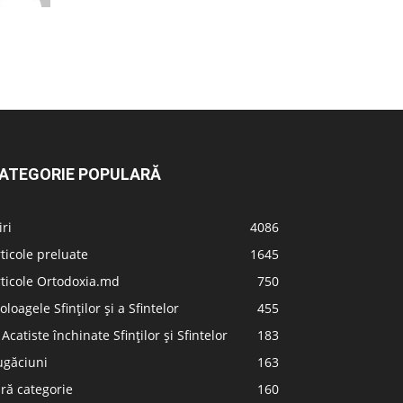
ATEGORIE POPULARĂ
iri
4086
ticole preluate
1645
ticole Ortodoxia.md
750
oloagele Sfinților și a Sfintelor
455
 Acatiste închinate Sfinților și Sfintelor
183
ugăciuni
163
ră categorie
160