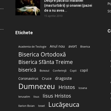
Despre păcatul malahiei
Po
(masturbării) şi onaniei (pazei
de a nu avea...
St
15 aprilie 2010
C
Etichete
Anul nou
avort
Academia de Teologie
Biserica
Biserica Ortodoxă
Biserica Sfânta Treime
biserică
copil
Botezul
Conferință
Copii
dragoste
Coronavirus
Cruce
Dumnezeu
Hristos
Icoana
Iisus Hristos
Ierusalim
Iisus
Lucășeuca
Ilarion Boian
Israel