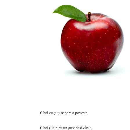
Cînd viaţa ţi se pare o poveste,
Cînd zilele-au un gust desăvîrşit,