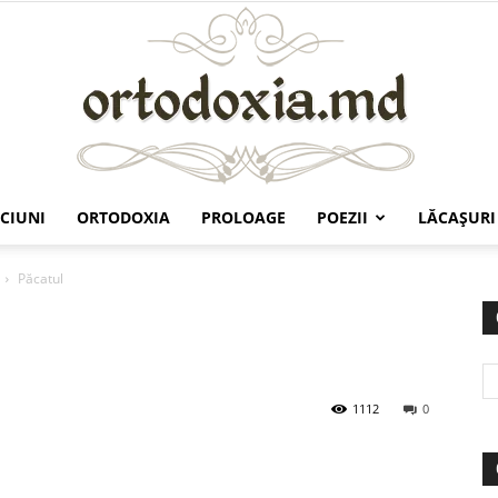
CIUNI
ORTODOXIA
PROLOAGE
POEZII
LĂCAŞURI
Ortodoxia.md
Păcatul
1112
0