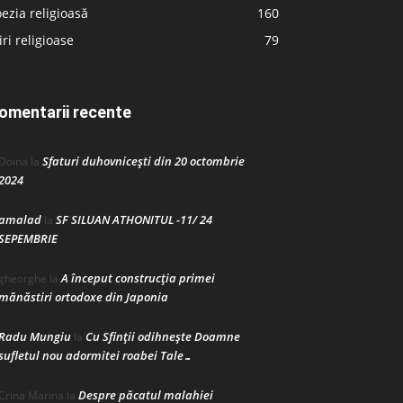
ezia religioasă
160
iri religioase
79
omentarii recente
Sfaturi duhovnicești din 20 octombrie
Doina
la
2024
amalad
SF SILUAN ATHONITUL -11/ 24
la
SEPEMBRIE
A început construcţia primei
gheorghe
la
mănăstiri ortodoxe din Japonia
Radu Mungiu
Cu Sfinții odihnește Doamne
la
sufletul nou adormitei roabei Tale…
Despre păcatul malahiei
Crina Marina
la