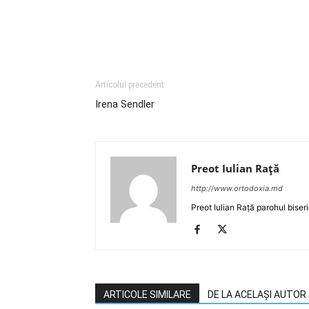
Articolul precedent
Irena Sendler
Preot Iulian Raţă
http://www.ortodoxia.md
Preot Iulian Rață parohul biser
ARTICOLE SIMILARE
DE LA ACELAȘI AUTOR