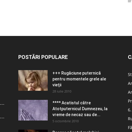
POSTĂRI POPULARE
C
+++ Rugăciune puternică
St
pentru momentele grele ale
Ar
vieţii
28 iulie 2010
Ar
Pr
**** Acatistul către
Atotputernicul Dumnezeu, la
6.
vreme de necaz sau de...
R
5 octombrie 2010
Fă