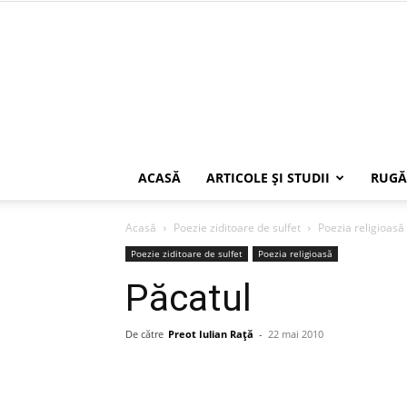
ACASĂ
ARTICOLE ŞI STUDII
RUGĂ
Acasă
Poezie ziditoare de sulfet
Poezia religioasă
Poezie ziditoare de sulfet
Poezia religioasă
Păcatul
De către
Preot Iulian Raţă
-
22 mai 2010