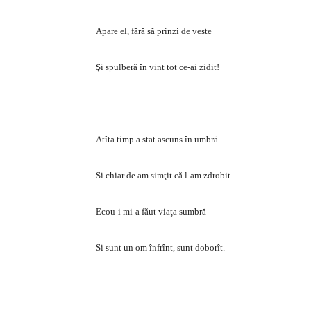
Apare el, fără să prinzi de veste
Şi spulberă în vint tot ce-ai zidit!
Atîta timp a stat ascuns în umbră
Si chiar de am simţit că l-am zdrobit
Ecou-i mi-a făut viaţa sumbră
Si sunt un om înfrînt, sunt doborît.