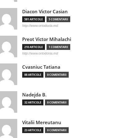
Diacon Victor Casian
581 ARTICOLE
5 COMENTARII
http://www.ortodoxia.md
Preot Victor Mihalachi
210 ARTICOLE
1 COMENTARII
http://www.ortodoxia.md
Cvasniuc Tatiana
88 ARTICOLE
0 COMENTARII
Nadejda B.
32 ARTICOLE
0 COMENTARII
Vitalii Mereutanu
23 ARTICOLE
0 COMENTARII