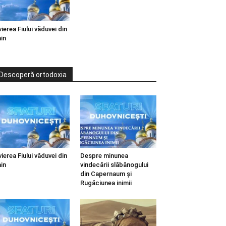
vierea Fiului văduvei din
in
Descoperă ortodoxia
vierea Fiului văduvei din
Despre minunea
in
vindecării slăbănogului
din Capernaum și
Rugăciunea inimii