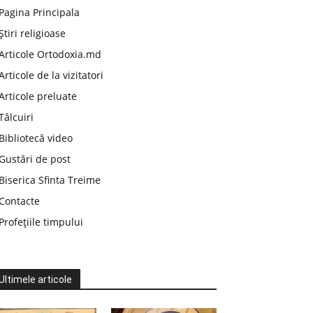
Pagina Principala
Știri religioase
Articole Ortodoxia.md
Articole de la vizitatori
Articole preluate
Tâlcuiri
Bibliotecă video
Gustări de post
Biserica Sfinta Treime
Contacte
Profețiile timpului
Ultimele articole