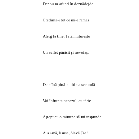
Dar nu m-afund în deznădejde
Credinţa-i tot ce mi-a ramas
Alerg la tine, Tată, miluieşte
Un suflet părăsit şi nevoiaş.
De mînă pînă-n ultima secundă
Voi înfrunta necazul, cu tărie
Aştept cu o minune să-mi răspundă
Auzi-mă, Iisuse, Slavă Ţie !