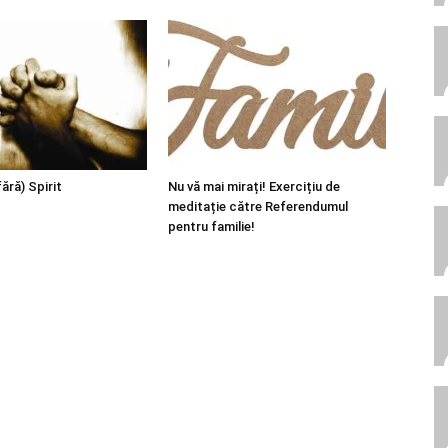
fără) Spirit
Nu vă mai mirați! Exercițiu de
meditație către Referendumul
pentru familie!