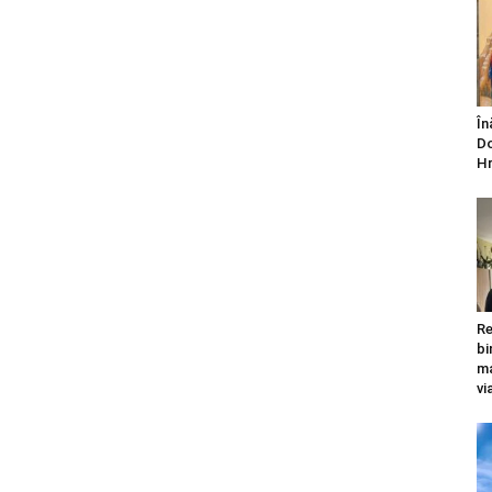
În
Do
Hr
Re
bi
ma
vi