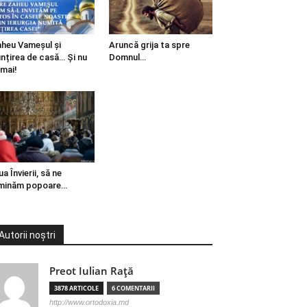
heu Vameșul și
Aruncă grija ta spre
ințirea de casă… Și nu
Domnul…
mai!
ua Învierii, să ne
minăm popoare…
Autorii noștri
Preot Iulian Raţă
3878 ARTICOLE
6 COMENTARII
http://www.ortodoxia.md