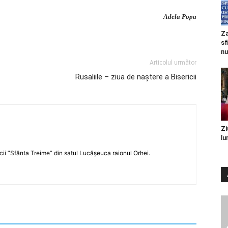
Adela Popa
Za
sf
nu
Articolul următor
Rusaliile – ziua de naștere a Bisericii
Zi
lu
icii ”Sfânta Treime” din satul Lucășeuca raionul Orhei.