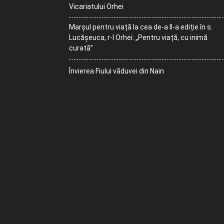
Vicariatului Orhei
Marșul pentru viață la cea de-a II-a ediție în s.
Lucășeuca, r-l Orhei: „Pentru viață, cu inimă
curată”
Învierea Fiului văduvei din Nain