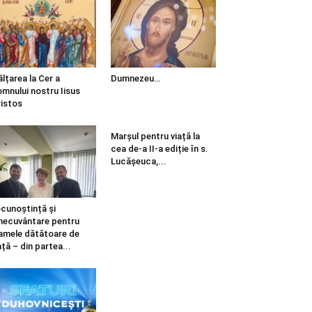
ălțarea la Cer a
Dumnezeu…
mnului nostru Iisus
istos
Marșul pentru viață la
cea de-a II-a ediție în s.
Lucășeuca,...
cunoștință și
necuvântare pentru
mele dătătoare de
ață – din partea...