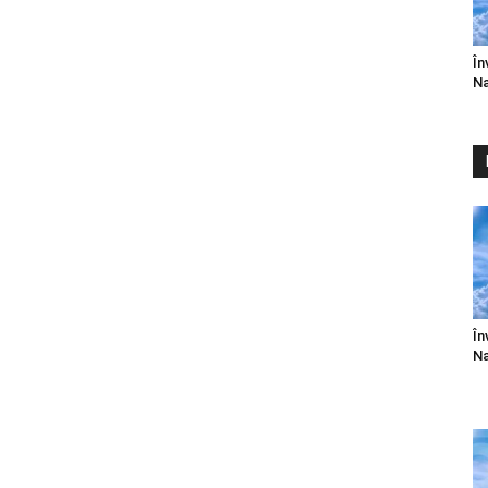
În
Na
În
Na