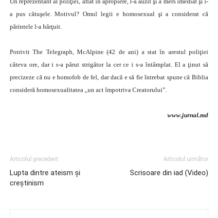
Un reprezentant al poliţiei, aflat în apropiere, l-a auzit şi a mers imediat şi i-
a pus cătuşele. Motivul? Omul legii e homosexual şi a considerat că
părintele l-a hărţuit.
Potrivit The Telegraph, McAlpine (42 de ani) a stat în arestul poliţiei
câteva ore, dar i s-a părut strigător la cer ce i s-a întâmplat. El a ţinut să
precizeze că nu e homofob de fel, dar dacă e să fie întrebat spune că Biblia
consideră homosexualitatea „un act împotriva Creatorului”.
www.jurnal.md
Articolul precedent
Articolul următor
Lupta dintre ateism şi
Scrisoare din iad (Video)
creştinism