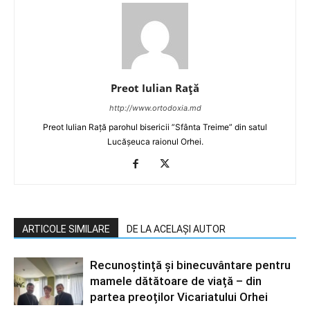
Preot Iulian Raţă
http://www.ortodoxia.md
Preot Iulian Rață parohul bisericii ”Sfânta Treime” din satul
Lucășeuca raionul Orhei.
ARTICOLE SIMILARE
DE LA ACELAȘI AUTOR
Recunoștință și binecuvântare pentru
mamele dătătoare de viață – din
partea preoților Vicariatului Orhei