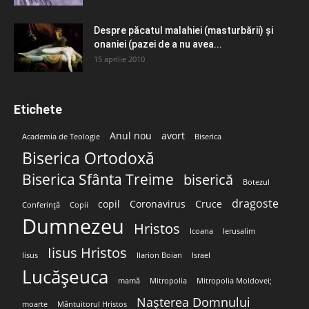
Despre păcatul malahiei (masturbării) şi
onaniei (pazei de a nu avea...
15 aprilie 2010
Etichete
Anul nou
avort
Academia de Teologie
Biserica
Biserica Ortodoxă
Biserica Sfânta Treime
biserică
Botezul
dragoste
copil
Coronavirus
Cruce
Conferință
Copii
Dumnezeu
Hristos
Icoana
Ierusalim
Iisus Hristos
Iisus
Ilarion Boian
Israel
Lucășeuca
mamă
Mitropolia
Mitropolia Moldovei;
Nașterea Domnului
moarte
Mântuitorul Hristos