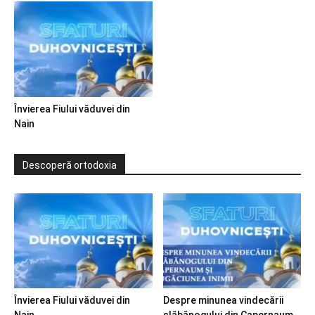
Învierea Fiului văduvei din
Nain
Descoperă ortodoxia
Învierea Fiului văduvei din
Despre minunea vindecării
Nain
slăbănogului din Capernaum