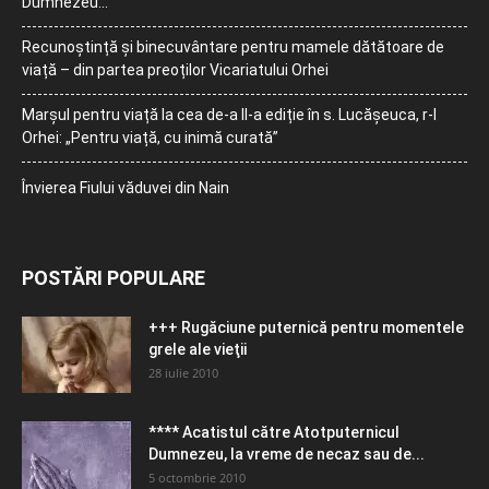
Dumnezeu…
Recunoștință și binecuvântare pentru mamele dătătoare de
viață – din partea preoților Vicariatului Orhei
Marșul pentru viață la cea de-a II-a ediție în s. Lucășeuca, r-l
Orhei: „Pentru viață, cu inimă curată”
Învierea Fiului văduvei din Nain
POSTĂRI POPULARE
+++ Rugăciune puternică pentru momentele
grele ale vieţii
28 iulie 2010
**** Acatistul către Atotputernicul
Dumnezeu, la vreme de necaz sau de...
5 octombrie 2010