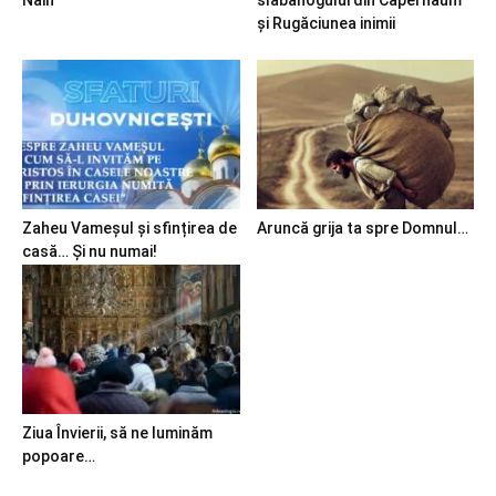
și Rugăciunea inimii
Zaheu Vameșul și sfințirea de
Aruncă grija ta spre Domnul…
casă… Și nu numai!
Ziua Învierii, să ne luminăm
popoare…