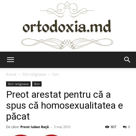
Ortodoxia.md
Acasă
Stiri religioase
Stiri
Stiri religioase
Stiri
Preot arestat pentru că a
spus că homosexualitatea e
păcat
De către
Preot Iulian Raţă
-
3 mai 2010
807
0