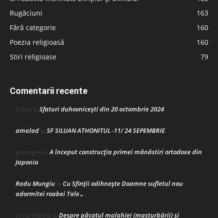
Rugăciuni
163
Fără categorie
160
Poezia religioasă
160
Stiri religioase
79
Comentarii recente
Sfaturi duhovnicești din 20 octombrie 2024
Doina
la
amalad
SF SILUAN ATHONITUL -11/ 24 SEPEMBRIE
la
A început construcţia primei mănăstiri ortodoxe din
gheorghe
la
Japonia
Radu Mungiu
Cu Sfinții odihnește Doamne sufletul nou
la
adormitei roabei Tale…
Despre păcatul malahiei (masturbării) şi
Crina Marina
la