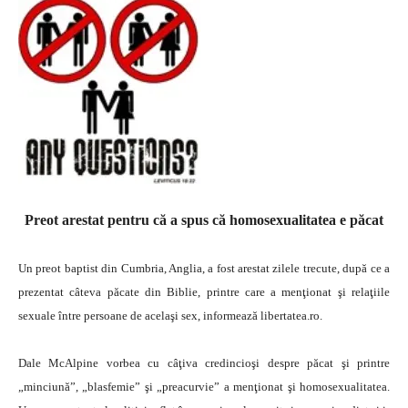
Preot arestat pentru că a spus că homosexualitatea e păcat
Un preot baptist din Cumbria, Anglia, a fost arestat zilele trecute, după ce a
prezentat câteva păcate din Biblie, printre care a menţionat şi relaţiile
sexuale între persoane de acelaşi sex, informează libertatea.ro.
Dale McAlpine vorbea cu câţiva credincioşi despre păcat şi printre
„minciună”, „blasfemie” şi „preacurvie” a menţionat şi homosexualitatea.