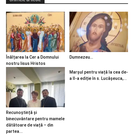
Înălțarea la Cer a Domnului
Dumnezeu…
nostru Iisus Hristos
Marșul pentru viață la cea de-
a II-a ediție în s. Lucășeuca,...
Recunoștință și
binecuvântare pentru mamele
dătătoare de viață – din
partea...