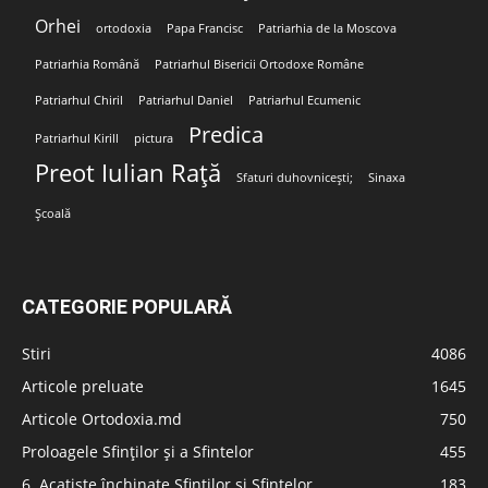
Orhei
ortodoxia
Papa Francisc
Patriarhia de la Moscova
Patriarhia Română
Patriarhul Bisericii Ortodoxe Române
Patriarhul Chiril
Patriarhul Daniel
Patriarhul Ecumenic
Predica
Patriarhul Kirill
pictura
Preot Iulian Rață
Sfaturi duhovnicești;
Sinaxa
Școală
CATEGORIE POPULARĂ
Stiri
4086
Articole preluate
1645
Articole Ortodoxia.md
750
Proloagele Sfinților și a Sfintelor
455
6. Acatiste închinate Sfinților și Sfintelor
183