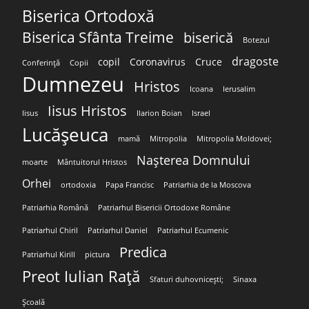
Biserica Ortodoxă
Biserica Sfânta Treime
biserică
Botezul
dragoste
copil
Coronavirus
Cruce
Conferință
Copii
Dumnezeu
Hristos
Icoana
Ierusalim
Iisus Hristos
Iisus
Ilarion Boian
Israel
Lucășeuca
mamă
Mitropolia
Mitropolia Moldovei;
Nașterea Domnului
moarte
Mântuitorul Hristos
Orhei
ortodoxia
Papa Francisc
Patriarhia de la Moscova
Patriarhia Română
Patriarhul Bisericii Ortodoxe Române
Patriarhul Chiril
Patriarhul Daniel
Patriarhul Ecumenic
Predica
Patriarhul Kirill
pictura
Preot Iulian Rață
Sfaturi duhovnicești;
Sinaxa
Școală