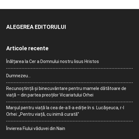
ALEGEREA EDITORULUI
Articole recente
Înălțarea la Cer a Domnului nostru Iisus Hristos
Dumnezeu…
Recunoștință și binecuvântare pentru mamele dătătoare de
viață – din partea preoților Vicariatului Orhei
Marșul pentru viață la cea de-a II-a ediție în s. Lucășeuca, r-l
Orhei: „Pentru viață, cu inimă curată”
Învierea Fiului văduvei din Nain