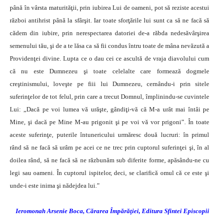
până în vârsta maturităţii, prin iubirea Lui de oameni, pot să reziste acestui
război antihrist până la sfârşit. Iar toate sforţările lui sunt ca să ne facă să
cădem din iubire, prin nerespectarea datoriei de-a răbda nedesăvârşirea
semenului tău, şi de a te lăsa ca să fii condus întru toate de mâna nevăzută a
Providenţei divine. Lupta ce o dau cei ce ascultă de vraja diavolului cum
că nu este Dumnezeu şi toate celelalte care formează dogmele
creştinismului, loveşte pe fiii lui Dumnezeu, cernându-i prin sitele
suferinţelor de tot felul, prin care a trecut Domnul, împlinindu-se cuvintele
Lui: „Dacă pe voi lumea vă urăşte, gândiţi-vă că M-a urât mai întâi pe
Mine, şi dacă pe Mine M-au prigonit şi pe voi vă vor prigoni”. În toate
aceste suferinţe, puterile întunericului urmăresc două lucruri: în primul
rând să ne facă să urâm pe acei ce ne trec prin cuptorul suferinţei şi, în al
doilea rând, să ne facă să ne răzbunăm sub diferite forme, apăsându-ne cu
legi sau oameni. În cuptorul ispitelor, deci, se clarifică omul că ce este şi
unde-i este inima şi nădejdea lui.”
Ieromonah Arsenie Boca, Cărarea Împărăţiei, Editura Sfintei Episcopii