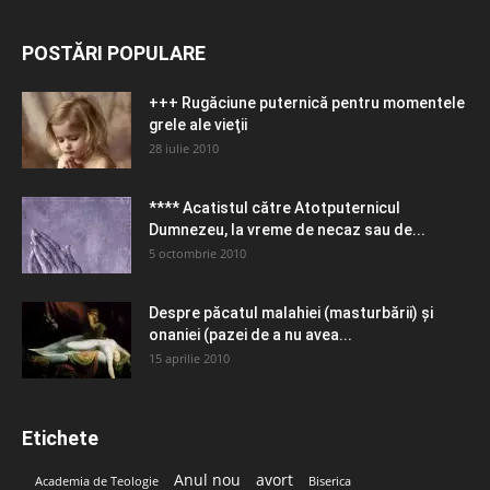
POSTĂRI POPULARE
+++ Rugăciune puternică pentru momentele
grele ale vieţii
28 iulie 2010
**** Acatistul către Atotputernicul
Dumnezeu, la vreme de necaz sau de...
5 octombrie 2010
Despre păcatul malahiei (masturbării) şi
onaniei (pazei de a nu avea...
15 aprilie 2010
Etichete
Anul nou
avort
Academia de Teologie
Biserica