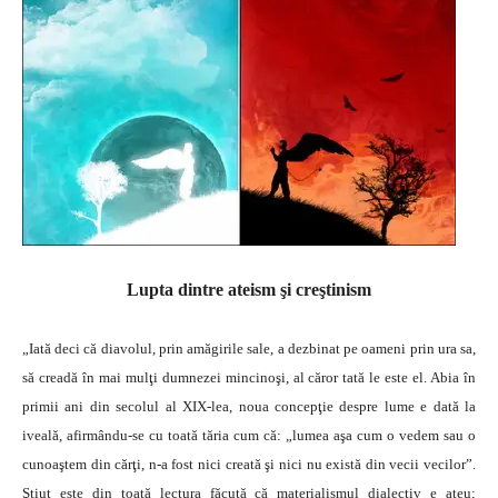
Lupta dintre ateism şi creştinism
„Iată deci că diavolul, prin amăgirile sale, a dezbinat pe oameni prin ura sa,
să creadă în mai mulţi dumnezei mincinoşi, al căror tată le este el. Abia în
primii ani din secolul al XIX-lea, noua concepţie despre lume e dată la
iveală, afirmându-se cu toată tăria cum că: „lumea aşa cum o vedem sau o
cunoaştem din cărţi, n-a fost nici creată şi nici nu există din vecii vecilor”.
Ştiut este din toată lectura făcută că materialismul dialectiv e ateu;