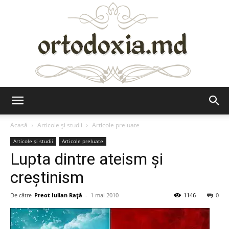
Ortodoxia.md
Acasă
Articole şi studii
Articole preluate
Articole şi studii
Articole preluate
Lupta dintre ateism şi
creştinism
De către
Preot Iulian Raţă
-
1 mai 2010
1146
0