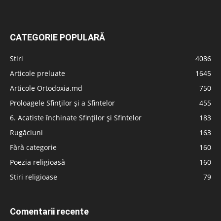
CATEGORIE POPULARĂ
Stiri
4086
Articole preluate
1645
Articole Ortodoxia.md
750
Proloagele Sfinților și a Sfintelor
455
6. Acatiste închinate Sfinților și Sfintelor
183
Rugăciuni
163
Fără categorie
160
Poezia religioasă
160
Stiri religioase
79
Comentarii recente