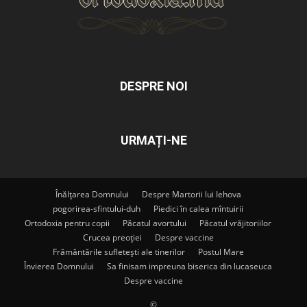
DESPRE NOI
URMAȚI-NE
Înălțarea Domnului
Despre Martorii lui Iehova
pogorirea-sfintului-duh
Piedici în calea mîntuirii
Ortodoxia pentru copii
Păcatul avortului
Păcatul vrăjitoriilor
Crucea preoției
Despre vaccine
Frământările sufletești ale tinerilor
Postul Mare
Învierea Domnului
Sa finisam impreuna biserica din lucaseuca
Despre vaccine
©