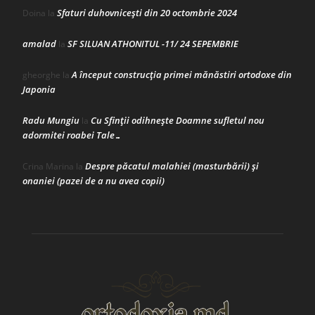
Sfaturi duhovnicești din 20 octombrie 2024
Doina
la
amalad
SF SILUAN ATHONITUL -11/ 24 SEPEMBRIE
la
A început construcţia primei mănăstiri ortodoxe din
gheorghe
la
Japonia
Radu Mungiu
Cu Sfinții odihnește Doamne sufletul nou
la
adormitei roabei Tale…
Despre păcatul malahiei (masturbării) şi
Crina Marina
la
onaniei (pazei de a nu avea copii)