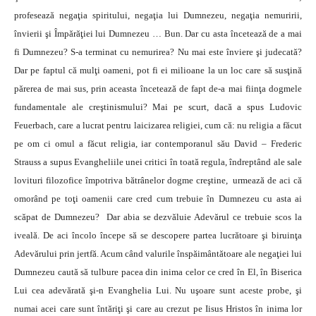
profesează negaţia spiritului, negaţia lui Dumnezeu, negaţia nemuririi,
învierii şi Împărăţiei lui Dumnezeu … Bun. Dar cu asta încetează de a mai
fi Dumnezeu? S-a terminat cu nemurirea? Nu mai este înviere şi judecată?
Dar pe faptul că mulţi oameni, pot fi ei milioane la un loc care să susţină
părerea de mai sus, prin aceasta încetează de fapt de-a mai fiinţa dogmele
fundamentale ale creştinismului? Mai pe scurt, dacă a spus Ludovic
Feuerbach, care a lucrat pentru laicizarea religiei, cum că: nu religia a făcut
pe om ci omul a făcut religia, iar contemporanul său David – Frederic
Strauss a supus Evangheliile unei critici în toată regula, îndreptând ale sale
lovituri filozofice împotriva bătrânelor dogme creştine, urmează de aci că
omorând pe toţi oamenii care cred cum trebuie în Dumnezeu cu asta ai
scăpat de Dumnezeu?
Dar abia se dezvăluie Adevărul ce trebuie scos la
iveală. De aci încolo începe să se descopere partea lucrătoare şi biruinţa
Adevărului prin jertfă. Acum când valurile înspăimântătoare ale negaţiei lui
Dumnezeu caută să tulbure pacea din inima celor ce cred în El, în Biserica
Lui cea adevărată şi-n Evanghelia Lui. Nu uşoare sunt aceste probe, şi
numai acei care sunt întăriţi şi care au crezut pe Iisus Hristos în inima lor