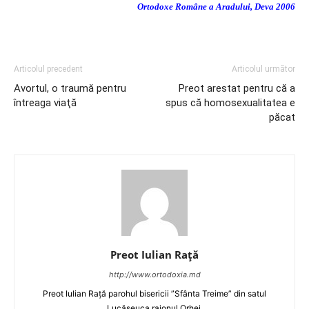
Ortodoxe Române a Aradului, Deva 2006
Articolul precedent
Articolul următor
Avortul, o traumă pentru
Preot arestat pentru că a
întreaga viaţă
spus că homosexualitatea e
păcat
Preot Iulian Raţă
http://www.ortodoxia.md
Preot Iulian Rață parohul bisericii ”Sfânta Treime” din satul
Lucășeuca raionul Orhei.