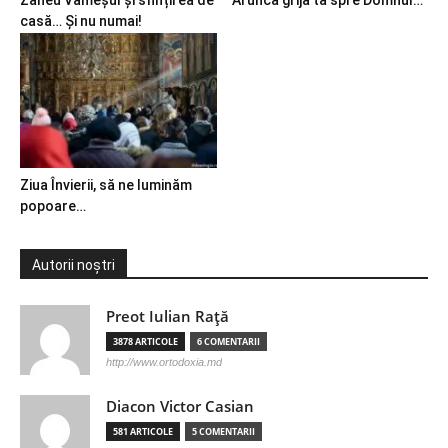
Zaheu Vameșul și sfințirea de
Aruncă grija ta spre Domnul…
casă… Și nu numai!
Ziua Învierii, să ne luminăm
popoare…
Autorii noștri
Preot Iulian Raţă
3878 ARTICOLE
6 COMENTARII
http://www.ortodoxia.md
Diacon Victor Casian
581 ARTICOLE
5 COMENTARII