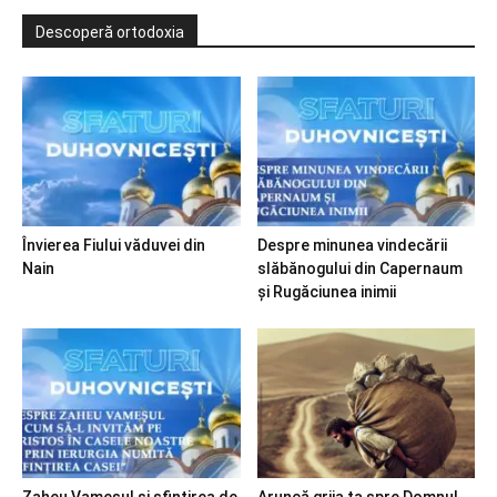
Descoperă ortodoxia
Învierea Fiului văduvei din
Despre minunea vindecării
Nain
slăbănogului din Capernaum
și Rugăciunea inimii