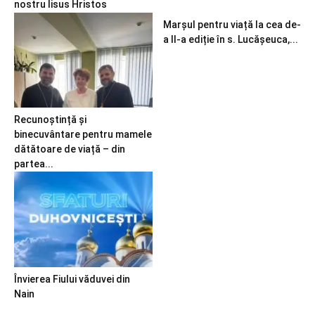
nostru Iisus Hristos
Marșul pentru viață la cea de-
a II-a ediție în s. Lucășeuca,...
Recunoștință și
binecuvântare pentru mamele
dătătoare de viață – din
partea...
Învierea Fiului văduvei din
Nain