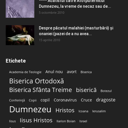
**** Acatistul către Atotputernicul
Dumnezeu, la vreme de necaz sau de...
5 octombrie 2010
Despre păcatul malahiei (masturbării) şi
onaniei (pazei de a nu avea...
15 aprilie 2010
Etichete
Anul nou
avort
Academia de Teologie
Biserica
Biserica Ortodoxă
Biserica Sfânta Treime
biserică
Botezul
dragoste
copil
Coronavirus
Cruce
Conferință
Copii
Dumnezeu
Hristos
Icoana
Ierusalim
Iisus Hristos
Iisus
Ilarion Boian
Israel