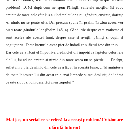
problemă: „Căci după cum ne spun Părinţii, sufletele morţilor îsi aduc
aminte de toate cele câte li s-au întâmplat lor aici -gânduri, cuvinte, dorinţe
-si nimic nu se poate uita. Dar precum spune în psalm, în ziua aceea vor
pieri toate gândurile lor (Psalm 145, 4). Gândurile despre care vorbeste el
sunt acelea ale acestei lumi, despre case si avuţii, părinţi si copii si
neguţătorie. Toate lucrurile astea pier de îndată ce sufletul iese din trup ….
Dar cele ce a făcut el împotriva vredniciei ori împotriva faptelor celor rele
ale lui, îsi aduce aminte si nimic din toate astea nu se pierde …. De fapt,
sufletul nu pierde nimic din cele ce a făcut în această lume, ci îsi aminteste
de toate la iesirea lui din acest trup, mai limpede si mai deslusit, de îndată
ce este slobozit din desertăciunea trupului.”
http://www.youtube.com/watch?
v=Uik8as9nJiw&feature=related
Mai jos, un serial ce se referă la aceeaşi problemă! Vizionare
plăcută tuturor!