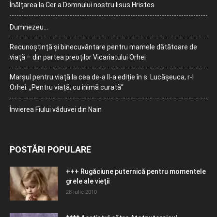
Înălțarea la Cer a Domnului nostru Iisus Hristos
Dumnezeu…
Recunoștință și binecuvântare pentru mamele dătătoare de
viață – din partea preoților Vicariatului Orhei
Marșul pentru viață la cea de-a II-a ediție în s. Lucășeuca, r-l
Orhei: „Pentru viață, cu inimă curată”
Învierea Fiului văduvei din Nain
POSTĂRI POPULARE
+++ Rugăciune puternică pentru momentele
grele ale vieţii
28 iulie 2010