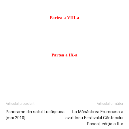
As&feature=related
Partea a VIII-a
http://www.youtube.com/watch?
v=FgpbByNFijU&feature=related
Partea a IX-a
http://www.youtube.com/watch?
v=zzOxQqpOSN8&feature=related
Articolul precedent
Articolul următor
Panorame din satul Lucășeuca
La Mănăstirea Frumoasa a
[mai 2010]
avut locu Festivalul Cântecului
Pascal, ediţia a II-a