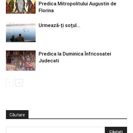
Predica Mitropolitului Augustin de
Florina
Urmează-ți soțul…
Predica la Duminica Înfricosatei
Judecati
Căutare