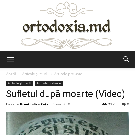
Ortodoxia.md
Acasă
Articole şi studii
Articole preluate
Articole şi studii
Articole preluate
Sufletul după moarte (Video)
De către
Preot Iulian Raţă
-
3 mai 2010
2350
0