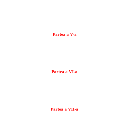
http://www.youtube.com/watch?
v=13j4SOUcG_Q&feature=related
Partea a V-a
http://www.youtube.com/watch?
v=HF2E3ZvLOos&feature=related
Partea a VI-a
http://www.youtube.com/watch?v=tOR-
jA_Z8WA&feature=related
Partea a VII-a
http://www.youtube.com/watch?v=Z3bJA_Ms-