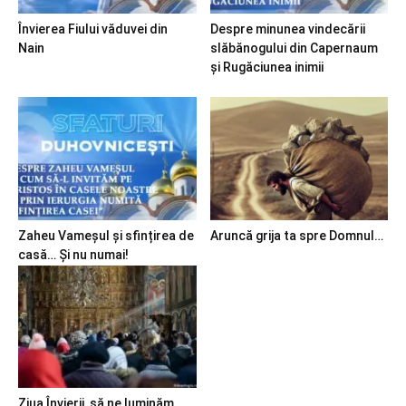
Învierea Fiului văduvei din
Despre minunea vindecării
Nain
slăbănogului din Capernaum
și Rugăciunea inimii
Zaheu Vameșul și sfințirea de
Aruncă grija ta spre Domnul…
casă… Și nu numai!
Ziua Învierii, să ne luminăm