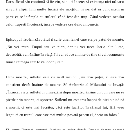
Dar sufletul său continuă să fie viu, si nu-si încetează existenţa nici măcar o
singură clipă. Prin multe lucrări ale morţilor, ni s-a dat să cunoastem în
parte ce se întâmplă cu sufletul când iese din trup. Când vederea ochilor
celor trupesti încetează, începe vederea cea duhovnicească.
Episcopul Teofan Zăvorâtul îi scrie unei femei care era pe patul de moarte:
„Nu vei muri. Trupul tău va pieri, dar tu vei trece într-o altă lume,
deosebită, vei rămâne în viaţă, îţi vei aduce aminte de tine si vei recunoaste
lumea întreagă care te va înconjura.”
După moarte, sufletul este cu mult mai viu, nu mai puţin, si este mai
constient decât înainte de moarte. Sf. Ambrozie al Milanului ne învaţă:
„Întrucât viaţa sufletului urmează si după moarte, rămâne un bun care nu se
pierde prin moarte, ci sporeste. Sufletul nu este tras înapoi de nici o piedică
a morţii, ci este mai lucrător, căci este lucrător în sălasul lui, fără vreo
legătură cu trupul, care este mai mult o povară pentru el, decât un folos.”
Sf. Avva Dorotei, rezumă învăţătura celor dintâi Părinţi despre această