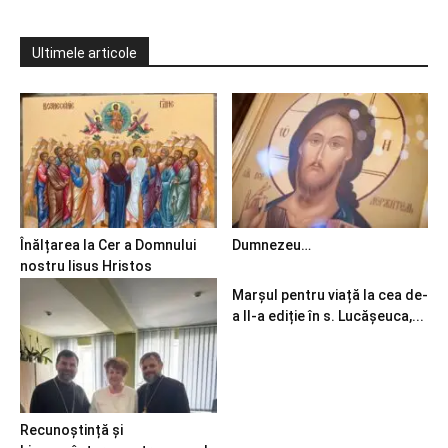
Ultimele articole
Înălțarea la Cer a Domnului
Dumnezeu…
nostru Iisus Hristos
Marșul pentru viață la cea de-
a II-a ediție în s. Lucășeuca,...
Recunoștință și