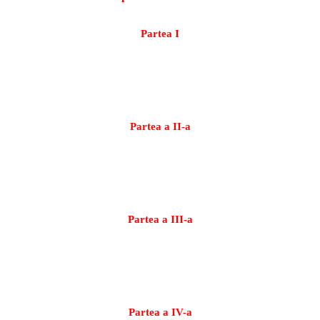
Partea I
http://www.youtube.com/watch?
v=uMJrCQZoXp8&feature=related
Partea a II-a
http://www.youtube.com/watch?
v=PTERWlH9VNY&feature=related
Partea a III-a
http://www.youtube.com/watch?
v=cRX1YwkYzdk&feature=related
Partea a IV-a