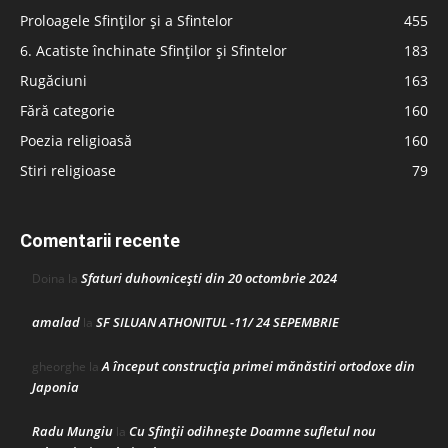
Proloagele Sfinților și a Sfintelor
455
6. Acatiste închinate Sfinților și Sfintelor
183
Rugăciuni
163
Fără categorie
160
Poezia religioasă
160
Stiri religioase
79
Comentarii recente
Sfaturi duhovnicești din 20 octombrie 2024
Doina
la
amalad
SF SILUAN ATHONITUL -11/ 24 SEPEMBRIE
la
A început construcţia primei mănăstiri ortodoxe din
gheorghe
la
Japonia
Radu Mungiu
Cu Sfinții odihnește Doamne sufletul nou
la