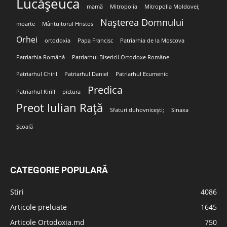
Lucășeuca
mamă
Mitropolia
Mitropolia Moldovei;
Nașterea Domnului
moarte
Mântuitorul Hristos
Orhei
ortodoxia
Papa Francisc
Patriarhia de la Moscova
Patriarhia Română
Patriarhul Bisericii Ortodoxe Române
Patriarhul Chiril
Patriarhul Daniel
Patriarhul Ecumenic
Predica
Patriarhul Kirill
pictura
Preot Iulian Rață
Sfaturi duhovnicești;
Sinaxa
Școală
CATEGORIE POPULARĂ
Stiri
4086
Articole preluate
1645
Articole Ortodoxia.md
750