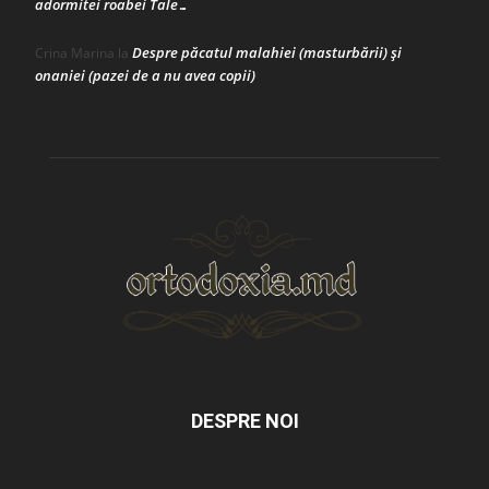
adormitei roabei Tale…
Despre păcatul malahiei (masturbării) şi
Crina Marina
la
onaniei (pazei de a nu avea copii)
DESPRE NOI