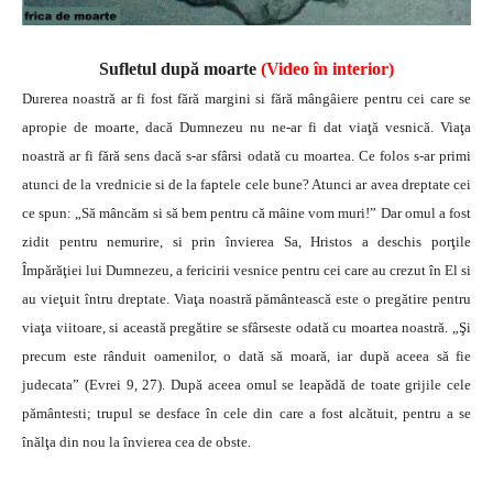
Sufletul după moarte
(Video în interior)
Durerea noastră ar fi fost fără margini si fără mângâiere pentru cei care se
apropie de moarte, dacă Dumnezeu nu ne-ar fi dat viaţă vesnică. Viaţa
noastră ar fi fără sens dacă s-ar sfârsi odată cu moartea. Ce folos s-ar primi
atunci de la vrednicie si de la faptele cele bune? Atunci ar avea dreptate cei
ce spun: „Să mâncăm si să bem pentru că mâine vom muri!” Dar omul a fost
zidit pentru nemurire, si prin învierea Sa, Hristos a deschis porţile
Împărăţiei lui Dumnezeu, a fericirii vesnice pentru cei care au crezut în El si
au vieţuit întru dreptate. Viaţa noastră pământească este o pregătire pentru
viaţa viitoare, si această pregătire se sfârseste odată cu moartea noastră. „Şi
precum este rânduit oamenilor, o dată să moară, iar după aceea să fie
judecata” (Evrei 9, 27). După aceea omul se leapădă de toate grijile cele
pământesti; trupul se desface în cele din care a fost alcătuit, pentru a se
înălţa din nou la învierea cea de obste.