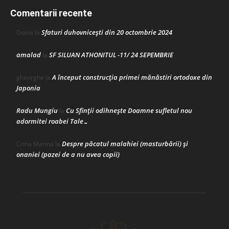
Comentarii recente
Sfaturi duhovnicești din 20 octombrie 2024
Doina
la
amalad
SF SILUAN ATHONITUL -11/ 24 SEPEMBRIE
la
A început construcţia primei mănăstiri ortodoxe din
gheorghe
la
Japonia
Radu Mungiu
Cu Sfinții odihnește Doamne sufletul nou
la
adormitei roabei Tale…
Despre păcatul malahiei (masturbării) şi
Crina Marina
la
onaniei (pazei de a nu avea copii)