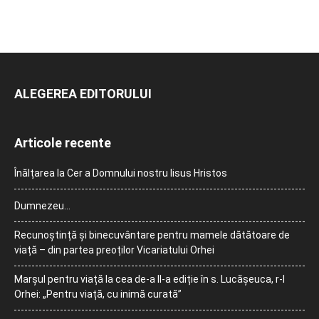
ALEGEREA EDITORULUI
Articole recente
Înălțarea la Cer a Domnului nostru Iisus Hristos
Dumnezeu…
Recunoștință și binecuvântare pentru mamele dătătoare de
viață – din partea preoților Vicariatului Orhei
Marșul pentru viață la cea de-a II-a ediție în s. Lucășeuca, r-l
Orhei: „Pentru viață, cu inimă curată”