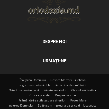
DESPRE NOI
URMAȚI-NE
Înălțarea Domnului
Despre Martorii lui Iehova
pogorirea-sfintului-duh
Piedici în calea mîntuirii
Ortodoxia pentru copii
Păcatul avortului
Păcatul vrăjitoriilor
Crucea preoției
Despre vaccine
Frământările sufletești ale tinerilor
Postul Mare
Învierea Domnului
Sa finisam impreuna biserica din lucaseuca