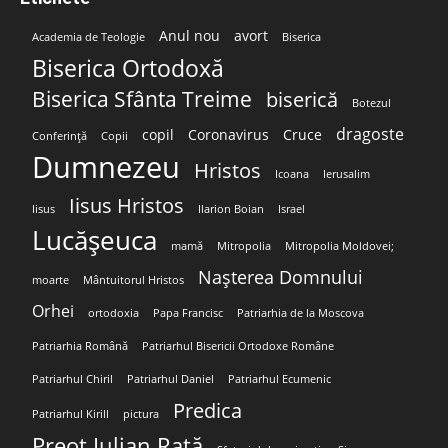
Anul nou
avort
Academia de Teologie
Biserica
Biserica Ortodoxă
Biserica Sfânta Treime
biserică
Botezul
dragoste
copil
Coronavirus
Cruce
Conferință
Copii
Dumnezeu
Hristos
Icoana
Ierusalim
Iisus Hristos
Iisus
Ilarion Boian
Israel
Lucășeuca
mamă
Mitropolia
Mitropolia Moldovei;
Nașterea Domnului
moarte
Mântuitorul Hristos
Orhei
ortodoxia
Papa Francisc
Patriarhia de la Moscova
Patriarhia Română
Patriarhul Bisericii Ortodoxe Române
Patriarhul Chiril
Patriarhul Daniel
Patriarhul Ecumenic
Predica
Patriarhul Kirill
pictura
Preot Iulian Rață