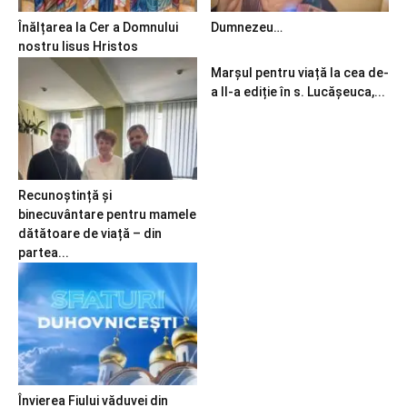
Înălțarea la Cer a Domnului
Dumnezeu…
nostru Iisus Hristos
Marșul pentru viață la cea de-
a II-a ediție în s. Lucășeuca,...
Recunoștință și
binecuvântare pentru mamele
dătătoare de viață – din
partea...
Învierea Fiului văduvei din