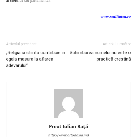
al clerului sau parlamentar.
www.realitatea.ro
Articolul precedent
Articolul următor
„Religia si stiinta contribuie in
Schimbarea numelui nu este o
egala masura la aflarea
practică creştină
adevarului”
Preot Iulian Raţă
http://www.ortodoxia.md