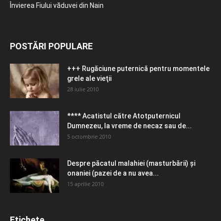
Învierea Fiului văduvei din Nain
POSTĂRI POPULARE
+++ Rugăciune puternică pentru momentele
grele ale vieţii
28 iulie 2010
**** Acatistul către Atotputernicul
Dumnezeu, la vreme de necaz sau de...
5 octombrie 2010
Despre păcatul malahiei (masturbării) şi
onaniei (pazei de a nu avea...
15 aprilie 2010
Etichete