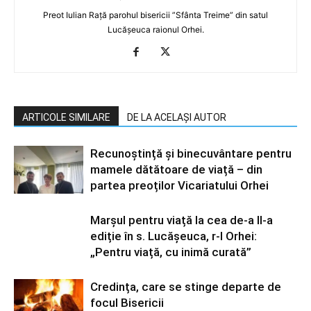
Preot Iulian Rață parohul bisericii ”Sfânta Treime” din satul
Lucășeuca raionul Orhei.
ARTICOLE SIMILARE
DE LA ACELAȘI AUTOR
Recunoștință și binecuvântare pentru
mamele dătătoare de viață – din
partea preoților Vicariatului Orhei
Marșul pentru viață la cea de-a II-a
ediție în s. Lucășeuca, r-l Orhei:
„Pentru viață, cu inimă curată”
Credința, care se stinge departe de
focul Bisericii