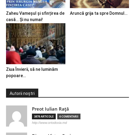
Zaheu Vameșul și sfințirea de
Aruncă grija ta spre Domnul…
casă… Și nu numai!
Ziua Învierii, să ne luminăm
popoare…
Autorii noștri
Preot Iulian Raţă
3878 ARTICOLE
6 COMENTARII
http://www.ortodoxia.md