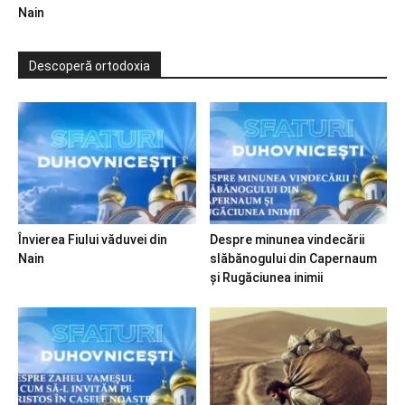
Nain
Descoperă ortodoxia
Învierea Fiului văduvei din
Despre minunea vindecării
Nain
slăbănogului din Capernaum
și Rugăciunea inimii