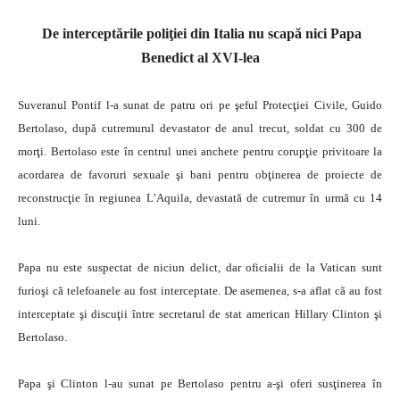
De interceptările poliţiei din Italia nu scapă nici Papa
Benedict al XVI-lea
Suveranul Pontif l-a sunat de patru ori pe şeful Protecţiei Civile, Guido
Bertolaso, după cutremurul devastator de anul trecut, soldat cu 300 de
morţi. Bertolaso este în centrul unei anchete pentru corupţie privitoare la
acordarea de favoruri sexuale şi bani pentru obţinerea de proiecte de
reconstrucţie în regiunea L’Aquila, devastată de cutremur în urmă cu 14
luni.
Papa nu este suspectat de niciun delict, dar oficialii de la Vatican sunt
furioşi că telefoanele au fost interceptate. De asemenea, s-a aflat că au fost
interceptate şi discuţii între secretarul de stat american Hillary Clinton şi
Bertolaso.
Papa şi Clinton l-au sunat pe Bertolaso pentru a-şi oferi susţinerea în