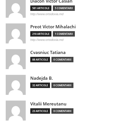
Diacon Victor Casian
581 ARTICOLE
5 COMENTARII
http://www.ortodoxia.md
Preot Victor Mihalachi
210 ARTICOLE
1 COMENTARII
http://www.ortodoxia.md
Cvasniuc Tatiana
88 ARTICOLE
0 COMENTARII
Nadejda B.
32 ARTICOLE
0 COMENTARII
Vitalii Mereutanu
23 ARTICOLE
0 COMENTARII