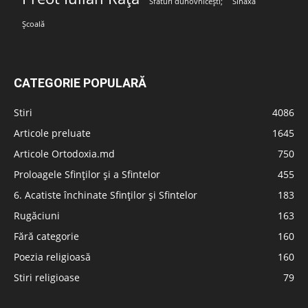
Sfaturi duhovnicești;
Sinaxa
Școală
CATEGORIE POPULARĂ
Stiri
4086
Articole preluate
1645
Articole Ortodoxia.md
750
Proloagele Sfinților și a Sfintelor
455
6. Acatiste închinate Sfinților și Sfintelor
183
Rugăciuni
163
Fără categorie
160
Poezia religioasă
160
Stiri religioase
79