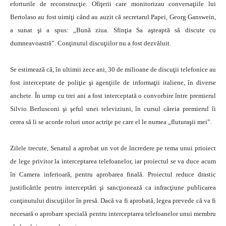
eforturile de reconstrucţie. Ofiţerii care monitorizau conversaţiile lui
Bertolaso au fost uimiţi când au auzit că secretarul Papei, Georg Ganswein,
a sunat şi a spus: „Bună ziua. Sfinţia Sa aşteaptă să discute cu
dumneavoastră”. Conţinutul discuţiilor nu a fost dezvăluit.
Se estimează că, în ultimii zece ani, 30 de milioane de discuţii telefonice au
fost interceptate de poliţie şi agenţiile de informaţii italiene, în diverse
anchete. În urmp cu trei ani a fost interceptată o convorbire între premierul
Silvio Berlusconi şi şeful unei televiziuni, în cursul căreia premierul îi
cerea să li se acorde roluri unor actriţe pe care el le numea „fluturaşii mei”.
Zilele trecute, Senatul a aprobat un vot de încredere pe tema unui prioiect
de lege privitor la interceptarea telefoanelor, iar proiectul se va duce acum
în Camera inferioară, pentru aprobarea finală. Proiectul reduce drastic
justificările pentru interceptări şi sancţionează ca infracţiune publicarea
conţinutului discuţiilor în presă. Dacă va fi aprobată, legea prevede că va fi
necesară o aprobare specială pentru interceptarea telefoanelor unui membru