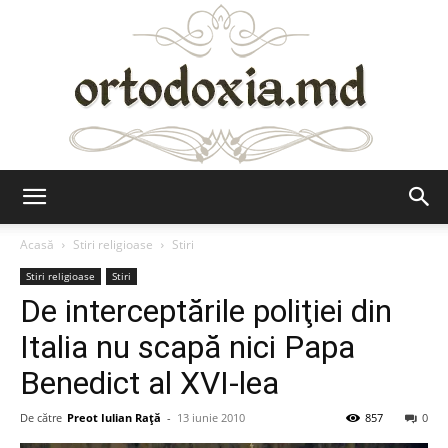
Ortodoxia.md
Acasă
Stiri religioase
Stiri
Stiri religioase
Stiri
De interceptările poliţiei din
Italia nu scapă nici Papa
Benedict al XVI-lea
De către
Preot Iulian Raţă
-
13 iunie 2010
857
0