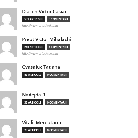
Diacon Victor Casian
581 ARTICOLE
5 COMENTARII
http://www.ortodoxia.md
Preot Victor Mihalachi
210 ARTICOLE
1 COMENTARII
http://www.ortodoxia.md
Cvasniuc Tatiana
88 ARTICOLE
0 COMENTARII
Nadejda B.
32 ARTICOLE
0 COMENTARII
Vitalii Mereutanu
23 ARTICOLE
0 COMENTARII