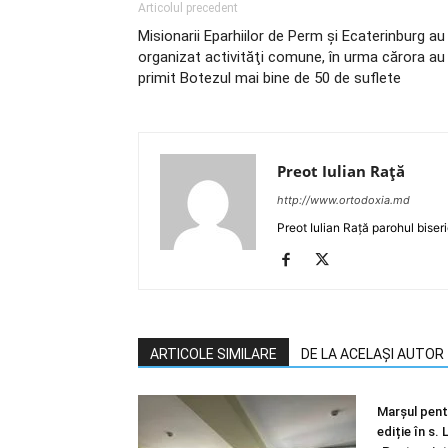
Articolul precedent
Misionarii Eparhiilor de Perm şi Ecaterinburg au
organizat activităţi comune, în urma cărora au
primit Botezul mai bine de 50 de suflete
Preot Iulian Raţă
http://www.ortodoxia.md
Preot Iulian Rață parohul biser
ARTICOLE SIMILARE
DE LA ACELAȘI AUTOR
Marșul pentr
ediție în s.