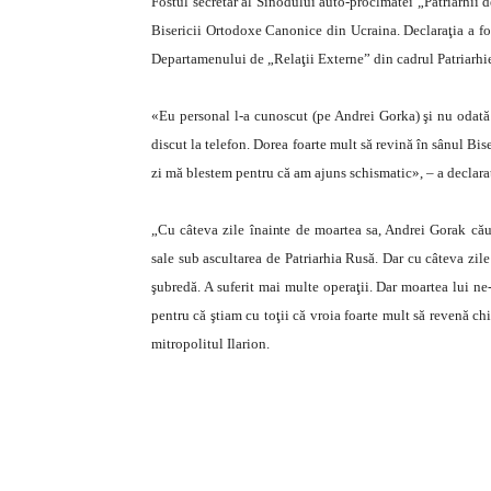
Fostul secretar al Sinodului auto-proclmatei „Patriarhii d
Bisericii Ortodoxe Canonice din Ucraina. Declaraţia a fo
Departamenului de „Relaţii Externe” din cadrul Patriarhi
«Eu personal l-a cunoscut (pe Andrei Gorka) şi nu odată 
discut la telefon. Dorea foarte mult să revină în sânul Bi
zi mă blestem pentru că am ajuns schismatic», – a declarat
„Cu câteva zile înainte de moartea sa, Andrei Gorak căut
sale sub ascultarea de Patriarhia Rusă. Dar cu câteva zile
şubredă. A suferit mai multe operaţii. Dar moartea lui ne-
pentru că ştiam cu toţii că vroia foarte mult să revenă 
mitropolitul Ilarion.