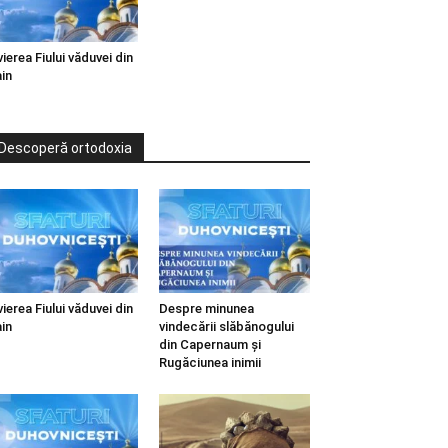
vierea Fiului văduvei din
in
Descoperă ortodoxia
vierea Fiului văduvei din
Despre minunea
in
vindecării slăbănogului
din Capernaum și
Rugăciunea inimii