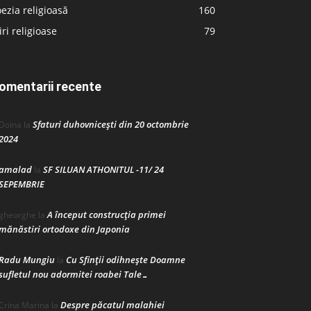
ezia religioasă
160
iri religioase
79
omentarii recente
Sfaturi duhovnicești din 20 octombrie
Doina
la
2024
amalad
SF SILUAN ATHONITUL -11/ 24
la
SEPEMBRIE
A început construcţia primei
gheorghe
la
mănăstiri ortodoxe din Japonia
Radu Mungiu
Cu Sfinții odihnește Doamne
la
sufletul nou adormitei roabei Tale…
Despre păcatul malahiei
Crina Marina
la