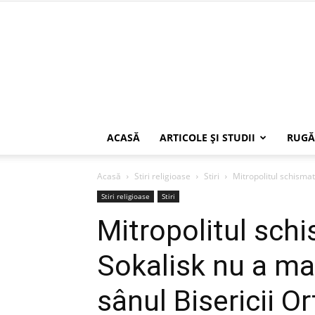
ACASĂ
ARTICOLE ŞI STUDII
RUGĂ
Acasă
Stiri religioase
Stiri
Mitropolitul schismati
Stiri religioase
Stiri
Mitropolitul schi
Sokalisk nu a mai
sânul Bisericii 