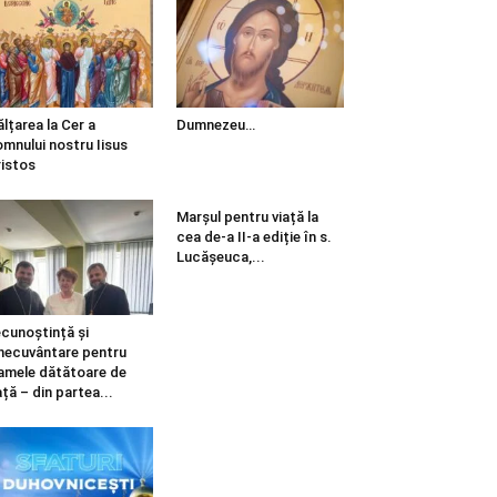
ălțarea la Cer a
Dumnezeu…
mnului nostru Iisus
istos
Marșul pentru viață la
cea de-a II-a ediție în s.
Lucășeuca,...
cunoștință și
necuvântare pentru
mele dătătoare de
ață – din partea...