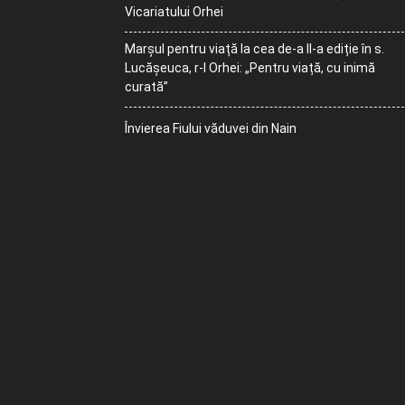
Vicariatului Orhei
Marșul pentru viață la cea de-a II-a ediție în s.
Lucășeuca, r-l Orhei: „Pentru viață, cu inimă
curată”
Învierea Fiului văduvei din Nain