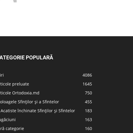
ATEGORIE POPULARĂ
iri
4086
ticole preluate
1645
ticole Ortodoxia.md
750
oloagele Sfinților și a Sfintelor
455
 Acatiste închinate Sfinților și Sfintelor
183
ugăciuni
163
ră categorie
160