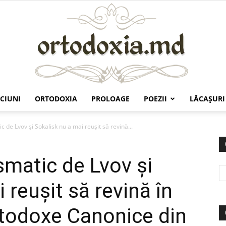
CIUNI
ORTODOXIA
PROLOAGE
POEZII
LĂCAŞURI
Ortodoxia.md
c de Lvov şi Sokalisk nu a mai reuşit să revină...
smatic de Lvov şi
 reuşit să revină în
Ortodoxe Canonice din