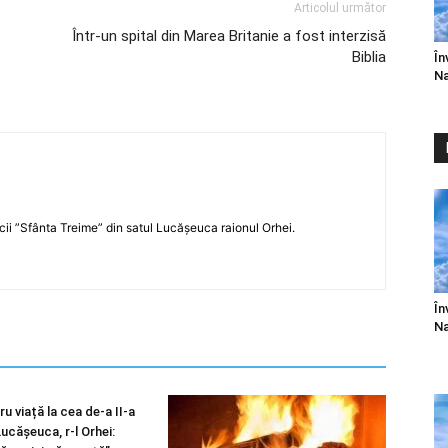
Articolul următor
Într-un spital din Marea Britanie a fost interzisă
Biblia
În
Na
icii ”Sfânta Treime” din satul Lucășeuca raionul Orhei.
În
Na
u viață la cea de-a II-a
 Lucășeuca, r-l Orhei: