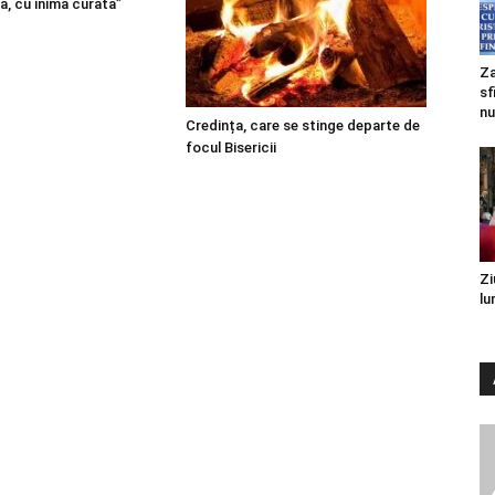
ă, cu inimă curată”
Za
sf
nu
Credința, care se stinge departe de
focul Bisericii
Zi
lu