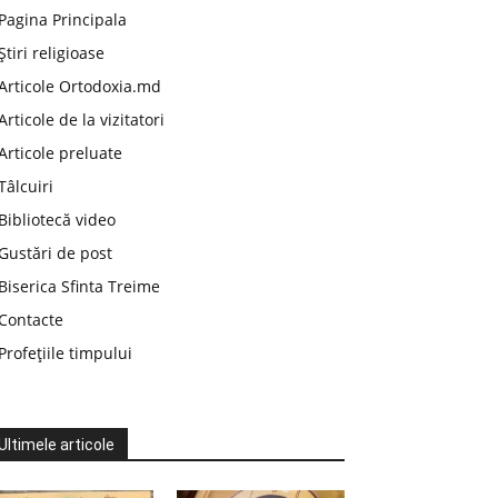
Pagina Principala
Știri religioase
Articole Ortodoxia.md
Articole de la vizitatori
Articole preluate
Tâlcuiri
Bibliotecă video
Gustări de post
Biserica Sfinta Treime
Contacte
Profețiile timpului
Ultimele articole