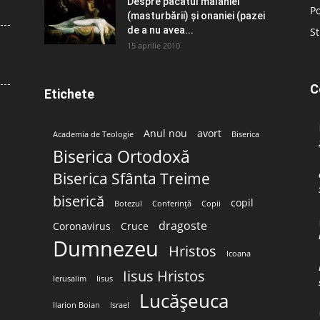
Despre păcatul malahiei
Po
(masturbării) şi onaniei (pazei
de a nu avea...
St
15 aprilie 2010
C
Etichete
Anul nou
avort
Academia de Teologie
Biserica
Biserica Ortodoxă
Biserica Sfânta Treime
biserică
copil
Botezul
Conferință
Copii
dragoste
Coronavirus
Cruce
Dumnezeu
Hristos
Icoana
Iisus Hristos
Ierusalim
Iisus
Lucășeuca
Ilarion Boian
Israel