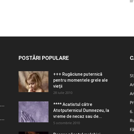
POSTĂRI POPULARE
C
+++ Rugăciune puternică
St
pentru momentele grele ale
Ar
vieţii
28 iulie 2010
Ar
Pr
**** Acatistul către
Atotputernicul Dumnezeu, la
6.
vreme de necaz sau de...
R
5 octombrie 2010
Fă