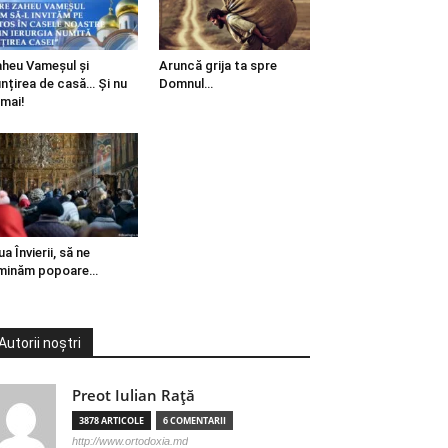
heu Vameșul și
Aruncă grija ta spre
ințirea de casă… Și nu
Domnul…
mai!
ua Învierii, să ne
minăm popoare…
Autorii noștri
Preot Iulian Raţă
3878 ARTICOLE
6 COMENTARII
http://www.ortodoxia.md