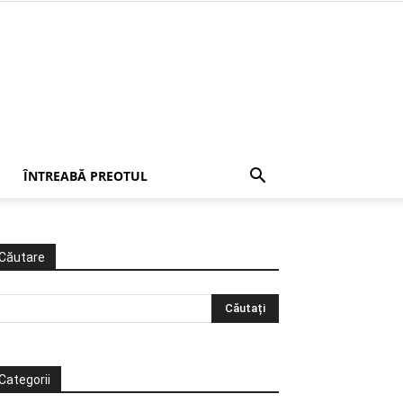
ÎNTREABĂ PREOTUL
Căutare
Categorii