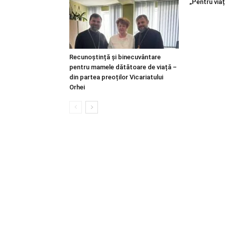
„Pentru viaț
Recunoștință și binecuvântare
pentru mamele dătătoare de viață –
din partea preoților Vicariatului
Orhei