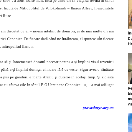
e Kiev”, a dorit foarte mult, încă pe când era în viaţă să revină în sânul
st făcută de Mitropolitul de Volokolamsk – Ilarion Alfeev, Preşedintele
ei Ruse.
am discutat cu el – ne-am întâlnit de două ori, şi de mai multe ori am
În
Do
serici Canonice. De fiecare dată când ne întâlneam, el spunea: «În fiecare
Hr
 mitropolitul Ilarion.
a să-şi întocmească dosarul necesar pentru a-şi împlini visul revenirii
 până a-şi împlini dorinţa, el moare fără de veste. Sigur avea o sănătate
a pus pe gânduri, e foarte straniu şi dureros în acelaşi timp. Şi zic asta
chiar cu câteva zile în sânul B.O.Ucrainene Canonice…», – a mai adăugat
Re
bi
ma
vi
pravoslavye.org.ua