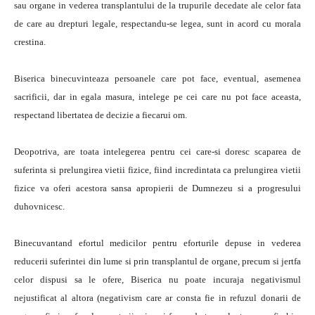
sau organe in vederea transplantului de la trupurile decedate ale celor fata
de care au drepturi legale, respectandu-se legea, sunt in acord cu morala
crestina.
Biserica binecuvinteaza persoanele care pot face, eventual, asemenea
sacrificii, dar in egala masura, intelege pe cei care nu pot face aceasta,
respectand libertatea de decizie a fiecarui om.
Deopotriva, are toata intelegerea pentru cei care-si doresc scaparea de
suferinta si prelungirea vietii fizice, fiind incredintata ca prelungirea vietii
fizice va oferi acestora sansa apropierii de Dumnezeu si a progresului
duhovnicesc.
Binecuvantand efortul medicilor pentru eforturile depuse in vederea
reducerii suferintei din lume si prin transplantul de organe, precum si jertfa
celor dispusi sa le ofere, Biserica nu poate incuraja negativismul
nejustificat al altora (negativism care ar consta fie in refuzul donarii de