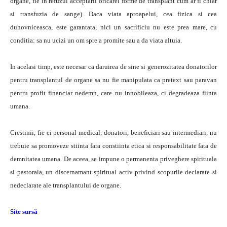
organe, fie in refuzul acceptarii oricarei forme de transplant cum ar fi chiar
si transfuzia de sange). Daca viata aproapelui, cea fizica si cea
duhovniceasca, este garantata, nici un sacrificiu nu este prea mare, cu
conditia: sa nu ucizi un om spre a promite sau a da viata altuia.
In acelasi timp, este necesar ca daruirea de sine si generozitatea donatorilor
pentru transplantul de organe sa nu fie manipulata ca pretext sau paravan
pentru profit financiar nedemn, care nu innobileaza, ci degradeaza fiinta
umana.
Crestinii, fie ei personal medical, donatori, beneficiari sau intermediari, nu
trebuie sa promoveze stiinta fara constiinta etica si responsabilitate fata de
demnitatea umana. De aceea, se impune o permanenta priveghere spirituala
si pastorala, un discernamant spiritual activ privind scopurile declarate si
nedeclarate ale transplantului de organe.
Site sursă