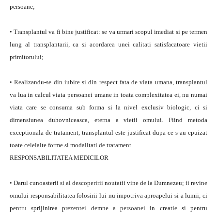
persoane;
• Transplantul va fi bine justificat: se va urmari scopul imediat si pe termen
lung al transplantarii, ca si acordarea unei calitati satisfacatoare vietii
primitorului;
• Realizandu-se din iubire si din respect fata de viata umana, transplantul
va lua in calcul viata persoanei umane in toata complexitatea ei, nu numai
viata care se consuma sub forma si la nivel exclusiv biologic, ci si
dimensiunea duhovniceasca, eterna a vietii omului. Fiind metoda
exceptionala de tratament, transplantul este justificat dupa ce s-au epuizat
toate celelalte forme si modalitati de tratament.
RESPONSABILITATEA MEDICILOR
• Darul cunoasterii si al descoperirii noutatii vine de la Dumnezeu; ii revine
omului responsabilitatea folosirii lui nu impotriva aproapelui si a lumii, ci
pentru sprijinirea prezentei demne a persoanei in creatie si pentru