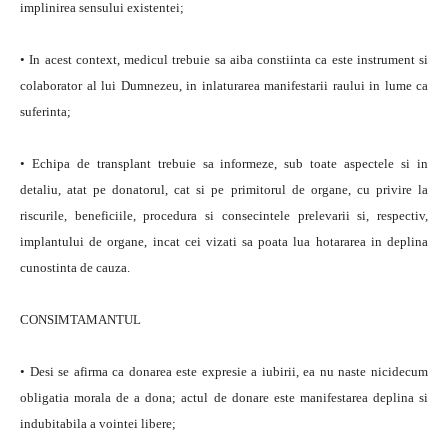
implinirea sensului existentei;
• In acest context, medicul trebuie sa aiba constiinta ca este instrument si
colaborator al lui Dumnezeu, in inlaturarea manifestarii raului in lume ca
suferinta;
• Echipa de transplant trebuie sa informeze, sub toate aspectele si in
detaliu, atat pe donatorul, cat si pe primitorul de organe, cu privire la
riscurile, beneficiile, procedura si consecintele prelevarii si, respectiv,
implantului de organe, incat cei vizati sa poata lua hotararea in deplina
cunostinta de cauza.
CONSIMTAMANTUL
• Desi se afirma ca donarea este expresie a iubirii, ea nu naste nicidecum
obligatia morala de a dona; actul de donare este manifestarea deplina si
indubitabila a vointei libere;