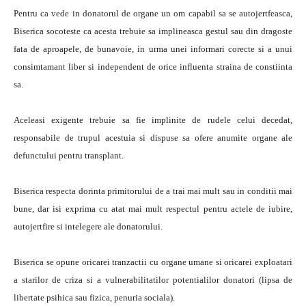
Pentru ca vede in donatorul de organe un om capabil sa se autojertfeasca,
Biserica socoteste ca acesta trebuie sa implineasca gestul sau din dragoste
fata de aproapele, de bunavoie, in urma unei informari corecte si a unui
consimtamant liber si independent de orice influenta straina de constiinta
sa.
Aceleasi exigente trebuie sa fie implinite de rudele celui decedat,
responsabile de trupul acestuia si dispuse sa ofere anumite organe ale
defunctului pentru transplant.
Biserica respecta dorinta primitorului de a trai mai mult sau in conditii mai
bune, dar isi exprima cu atat mai mult respectul pentru actele de iubire,
autojertfire si intelegere ale donatorului.
Biserica se opune oricarei tranzactii cu organe umane si oricarei exploatari
a starilor de criza si a vulnerabilitatilor potentialilor donatori (lipsa de
libertate psihica sau fizica, penuria sociala).