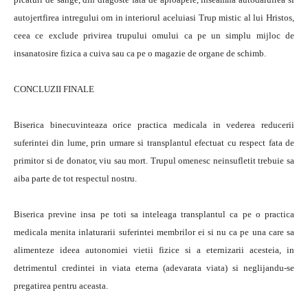
autojertfirea intregului om in interiorul aceluiasi Trup mistic al lui Hristos,
ceea ce exclude privirea trupului omului ca pe un simplu mijloc de
insanatosire fizica a cuiva sau ca pe o magazie de organe de schimb.
CONCLUZII FINALE
Biserica binecuvinteaza orice practica medicala in vederea reducerii
suferintei din lume, prin urmare si transplantul efectuat cu respect fata de
primitor si de donator, viu sau mort. Trupul omenesc neinsufletit trebuie sa
aiba parte de tot respectul nostru.
Biserica previne insa pe toti sa inteleaga transplantul ca pe o practica
medicala menita inlaturarii suferintei membrilor ei si nu ca pe una care sa
alimenteze ideea autonomiei vietii fizice si a eternizarii acesteia, in
detrimentul credintei in viata eterna (adevarata viata) si neglijandu-se
pregatirea pentru aceasta.