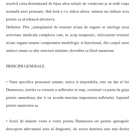
rezolvă criza determinată de lipsa altor soluții de vindecare și se redă viața
normală unei persoane, fără însă a i-o ridica alteia: nimeni nu trebuie ucis
pentru ca să trăiască altcineva.
Definitie. Prin ,,transplantul de tesuturi si/sau de organe se intelege acea
activitate medicala complexa care, in scop terapeutic, inlocuieste tesuturi
si/sau organe umane compromise morfologic si functional, din corpul unui
subiect uman cu alte structuri similare, dovedite ca fiind sanatoase.
PRINCIPII GENERALE
• Viata specifica persoanei umane, unica si irepetabila, este un dar al lui
Dumnezeu, inteles ca vietuire a sufletului in trup; crestinul va purta de grija
pentru amandoua, dar ii va acorda maxima importanta sufletului, luptand
pentru mantuirea sa.
• Actul de daruire voita a vietii pentru Dumnezeu ori pentru aproapele
descopera adevaratul sens al dragostei, de aceea daruirea este mai dorita