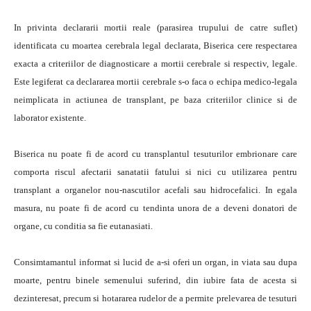
In privinta declararii mortii reale (parasirea trupului de catre suflet)
identificata cu moartea cerebrala legal declarata, Biserica cere respectarea
exacta a criteriilor de diagnosticare a mortii cerebrale si respectiv, legale.
Este legiferat ca declararea mortii cerebrale s-o faca o echipa medico-legala
neimplicata in actiunea de transplant, pe baza criteriilor clinice si de
laborator existente.
Biserica nu poate fi de acord cu transplantul tesuturilor embrionare care
comporta riscul afectarii sanatatii fatului si nici cu utilizarea pentru
transplant a organelor nou-nascutilor acefali sau hidrocefalici. In egala
masura, nu poate fi de acord cu tendinta unora de a deveni donatori de
organe, cu conditia sa fie eutanasiati.
Consimtamantul informat si lucid de a-si oferi un organ, in viata sau dupa
moarte, pentru binele semenului suferind, din iubire fata de acesta si
dezinteresat, precum si hotararea rudelor de a permite prelevarea de tesuturi