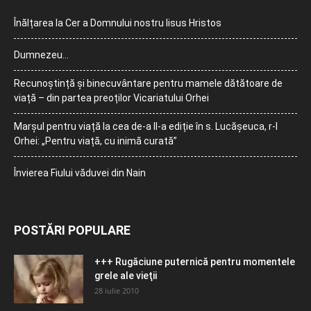
Înălțarea la Cer a Domnului nostru Iisus Hristos
Dumnezeu…
Recunoștință și binecuvântare pentru mamele dătătoare de
viață – din partea preoților Vicariatului Orhei
Marșul pentru viață la cea de-a II-a ediție în s. Lucășeuca, r-l
Orhei: „Pentru viață, cu inimă curată”
Învierea Fiului văduvei din Nain
POSTĂRI POPULARE
+++ Rugăciune puternică pentru momentele
grele ale vieţii
28 iulie 2010