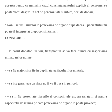
aceasta pentru ca numai in cazul consimtamantului explicit al persoanei se
poate vorbi despre un act de generozitate si iubire, deci de donare;
• Non – refuzul rudelor la prelevarea de organe dupa decesul pacientului nu
poate fi interpretat drept consimtamant.
DONATORUL
1. In cazul donatorului viu, transplantul se va face numai cu respectarea
urmatoarelor norme:
· – sa fie major si sa fie in deplinatatea facultatilor mintale;
· – sa i se garanteze ca viata nu ii va fi pusa in pericol;
· – sa ii fie prezentate riscurile si consecintele asupra sanatatii si asupra
capacitatii de munca pe care prelevarea de organe le poate provoca;