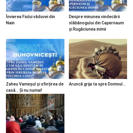
Învierea Fiului văduvei din
Despre minunea vindecării
Nain
slăbănogului din Capernaum
și Rugăciunea inimii
Zaheu Vameșul și sfințirea de
Aruncă grija ta spre Domnul…
casă… Și nu numai!