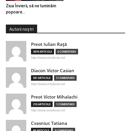
Ziua Învierii, să ne luminăm
popoare…
Autorii noștri
Preot Iulian Raţă
3878 ARTICOLE
6 COMENTARII
http://www.ortodoxia.md
Diacon Victor Casian
581 ARTICOLE
5 COMENTARII
http://www.ortodoxia.md
Preot Victor Mihalachi
210 ARTICOLE
1 COMENTARII
http://www.ortodoxia.md
Cvasniuc Tatiana
88 ARTICOLE
0 COMENTARII