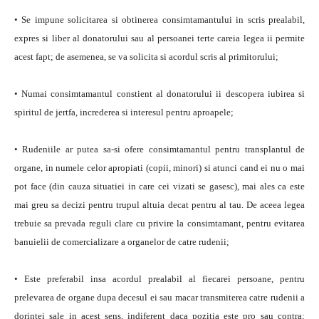
• Se impune solicitarea si obtinerea consimtamantului in scris prealabil,
expres si liber al donatorului sau al persoanei terte careia legea ii permite
acest fapt; de asemenea, se va solicita si acordul scris al primitorului;
• Numai consimtamantul constient al donatorului ii descopera iubirea si
spiritul de jertfa, increderea si interesul pentru aproapele;
• Rudeniile ar putea sa-si ofere consimtamantul pentru transplantul de
organe, in numele celor apropiati (copii, minori) si atunci cand ei nu o mai
pot face (din cauza situatiei in care cei vizati se gasesc), mai ales ca este
mai greu sa decizi pentru trupul altuia decat pentru al tau. De aceea legea
trebuie sa prevada reguli clare cu privire la consimtamant, pentru evitarea
banuielii de comercializare a organelor de catre rudenii;
• Este preferabil insa acordul prealabil al fiecarei persoane, pentru
prelevarea de organe dupa decesul ei sau macar transmiterea catre rudenii a
dorintei sale in acest sens, indiferent daca pozitia este pro sau contra;