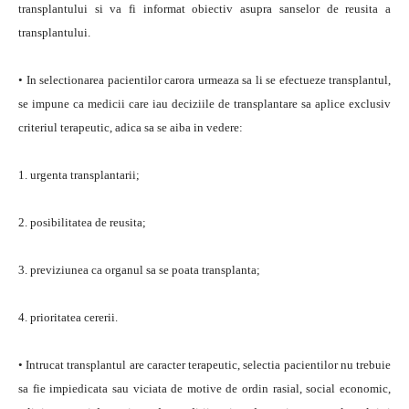
transplantului si va fi informat obiectiv asupra sanselor de reusita a
transplantului.
• In selectionarea pacientilor carora urmeaza sa li se efectueze transplantul,
se impune ca medicii care iau deciziile de transplantare sa aplice exclusiv
criteriul terapeutic, adica sa se aiba in vedere:
1. urgenta transplantarii;
2. posibilitatea de reusita;
3. previziunea ca organul sa se poata transplanta;
4. prioritatea cererii.
• Intrucat transplantul are caracter terapeutic, selectia pacientilor nu trebuie
sa fie impiedicata sau viciata de motive de ordin rasial, social economic,