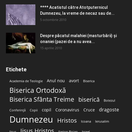
**** Acatistul către Atotputernicul
Dumnezeu, la vreme de necaz sau de...
5 octombrie 2010
Despre păcatul malahiei (masturbării) şi
onaniei (pazei de a nu avea...
15 aprilie 2010
Etichete
Anul nou
avort
Academia de Teologie
Biserica
Biserica Ortodoxă
Biserica Sfânta Treime
biserică
Botezul
dragoste
copil
Coronavirus
Cruce
Conferință
Copii
Dumnezeu
Hristos
Icoana
Ierusalim
Iisus Hristos
Iisus
Ilarion Boian
Israel