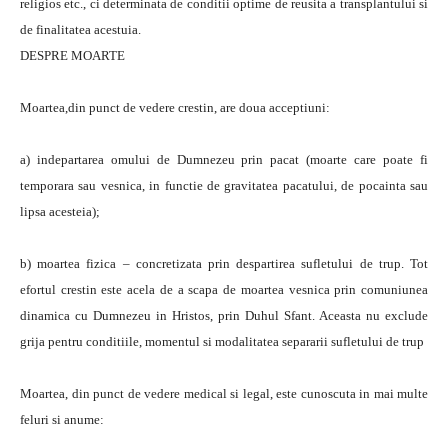
religios etc., ci determinata de conditii optime de reusita a transplantului si
de finalitatea acestuia.
DESPRE MOARTE
Moartea,din punct de vedere crestin, are doua acceptiuni:
a) indepartarea omului de Dumnezeu prin pacat (moarte care poate fi
temporara sau vesnica, in functie de gravitatea pacatului, de pocainta sau
lipsa acesteia);
b) moartea fizica – concretizata prin despartirea sufletului de trup. Tot
efortul crestin este acela de a scapa de moartea vesnica prin comuniunea
dinamica cu Dumnezeu in Hristos, prin Duhul Sfant. Aceasta nu exclude
grija pentru conditiile, momentul si modalitatea separarii sufletului de trup
Moartea, din punct de vedere medical si legal, este cunoscuta in mai multe
feluri si anume: