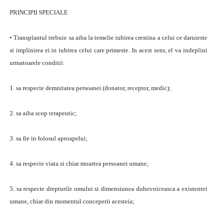
PRINCIPII SPECIALE
• Transplantul trebuie sa aiba la temelie iubirea crestina a celui ce daruieste
si implinirea ei in iubirea celui care primeste. In acest sens, el va indeplini
urmatoarele conditii:
1. sa respecte demnitatea persoanei (donator, receptor, medic);
2. sa aiba scop terapeutic;
3. sa fie in folosul aproapelui;
4. sa respecte viata si chiar moartea persoanei umane;
5. sa respecte drepturile omului si dimensiunea duhovniceasca a existentei
umane, chiar din momentul conceperii acesteia;