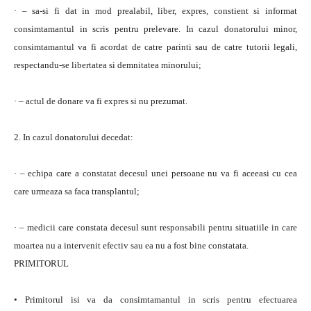
· – sa-si fi dat in mod prealabil, liber, expres, constient si informat
consimtamantul in scris pentru prelevare. In cazul donatorului minor,
consimtamantul va fi acordat de catre parinti sau de catre tutorii legali,
respectandu-se libertatea si demnitatea minorului;
· – actul de donare va fi expres si nu prezumat.
2. In cazul donatorului decedat:
· – echipa care a constatat decesul unei persoane nu va fi aceeasi cu cea
care urmeaza sa faca transplantul;
· – medicii care constata decesul sunt responsabili pentru situatiile in care
moartea nu a intervenit efectiv sau ea nu a fost bine constatata.
PRIMITORUL
• Primitorul isi va da consimtamantul in scris pentru efectuarea