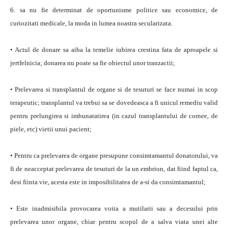
6. sa nu fie determinat de oportunisme politice sau economice, de
curiozitati medicale, la moda in lumea noastra secularizata.
• Actul de donare sa aiba la temelie iubirea crestina fata de aproapele si
jertfelnicia; donarea nu poate sa fie obiectul unor tranzactii;
• Prelevarea si transplantul de organe si de tesuturi se face numai in scop
terapeutic; transplantul va trebui sa se dovedeasca a fi unicul remediu valid
pentru prelungirea si imbunatatirea (in cazul transplantului de cornee, de
piele, etc) vietii unui pacient;
• Pentru ca prelevarea de organe presupune consimtamantul donatorului, va
fi de neacceptat prelevarea de tesuturi de la un embrion, dat fiind faptul ca,
desi fiinta vie, acesta este in imposibilitatea de a-si da consimtamantul;
• Este inadmisibila provocarea voita a mutilarii sau a decesului prin
prelevarea unor organe, chiar pentru scopul de a salva viata unei alte