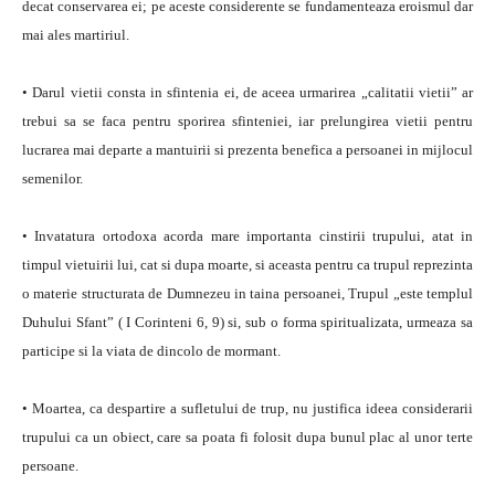
decat conservarea ei; pe aceste considerente se fundamenteaza eroismul dar
mai ales martiriul.
• Darul vietii consta in sfintenia ei, de aceea urmarirea „calitatii vietii” ar
trebui sa se faca pentru sporirea sfinteniei, iar prelungirea vietii pentru
lucrarea mai departe a mantuirii si prezenta benefica a persoanei in mijlocul
semenilor.
• Invatatura ortodoxa acorda mare importanta cinstirii trupului, atat in
timpul vietuirii lui, cat si dupa moarte, si aceasta pentru ca trupul reprezinta
o materie structurata de Dumnezeu in taina persoanei, Trupul „este templul
Duhului Sfant” ( I Corinteni 6, 9) si, sub o forma spiritualizata, urmeaza sa
participe si la viata de dincolo de mormant.
• Moartea, ca despartire a sufletului de trup, nu justifica ideea considerarii
trupului ca un obiect, care sa poata fi folosit dupa bunul plac al unor terte
persoane.