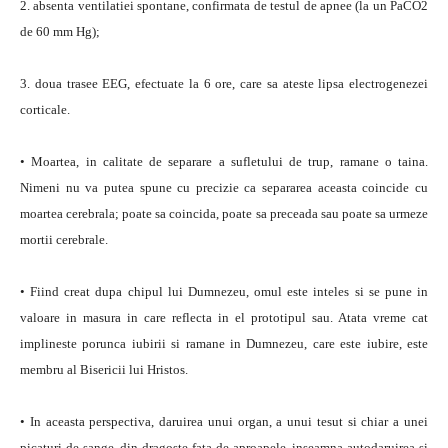
2. absenta ventilatiei spontane, confirmata de testul de apnee (la un PaCO2
de 60 mm Hg);
3. doua trasee EEG, efectuate la 6 ore, care sa ateste lipsa electrogenezei
corticale.
• Moartea, in calitate de separare a sufletului de trup, ramane o taina.
Nimeni nu va putea spune cu precizie ca separarea aceasta coincide cu
moartea cerebrala; poate sa coincida, poate sa preceada sau poate sa urmeze
mortii cerebrale.
• Fiind creat dupa chipul lui Dumnezeu, omul este inteles si se pune in
valoare in masura in care reflecta in el prototipul sau. Atata vreme cat
implineste porunca iubirii si ramane in Dumnezeu, care este iubire, este
membru al Bisericii lui Hristos.
• In aceasta perspectiva, daruirea unui organ, a unui tesut si chiar a unei
picaturi de sange, din dragoste fata de aproapele, inseamna autodaruirea si