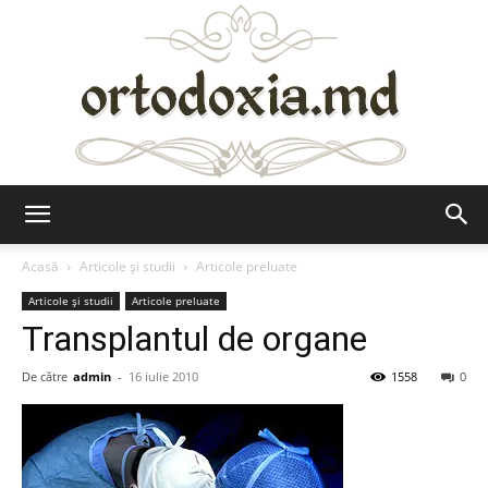
Ortodoxia.md
Acasă
Articole şi studii
Articole preluate
Articole şi studii
Articole preluate
Transplantul de organe
De către
admin
-
16 iulie 2010
1558
0