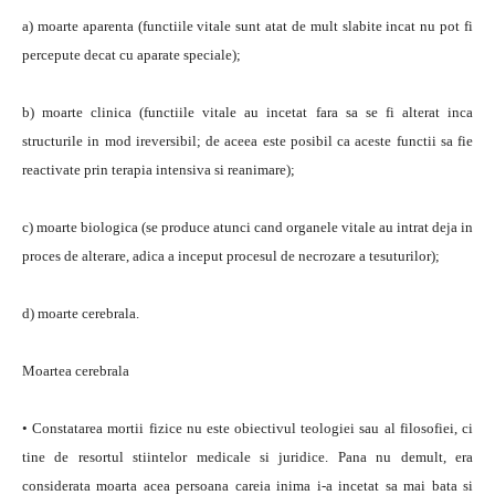
a) moarte aparenta (functiile vitale sunt atat de mult slabite incat nu pot fi
percepute decat cu aparate speciale);
b) moarte clinica (functiile vitale au incetat fara sa se fi alterat inca
structurile in mod ireversibil; de aceea este posibil ca aceste functii sa fie
reactivate prin terapia intensiva si reanimare);
c) moarte biologica (se produce atunci cand organele vitale au intrat deja in
proces de alterare, adica a inceput procesul de necrozare a tesuturilor);
d) moarte cerebrala.
Moartea cerebrala
• Constatarea mortii fizice nu este obiectivul teologiei sau al filosofiei, ci
tine de resortul stiintelor medicale si juridice. Pana nu demult, era
considerata moarta acea persoana careia inima i-a incetat sa mai bata si