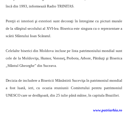
încă din 1993, informează Radio TRINITAS.
Pereţii ei interiori şi exteriori sunt decoraţi în întregime cu picturi murale
de la sfârşitul secolului al XVI-lea. Biserica este singura cu o reprezentare a
scării Sfântului Ioan Scărarul.
Celelalte biserici din Moldova incluse pe lista patrimoniului mondial sunt
cele de la Moldoviţa, Humor, Voroneţ, Probota, Arbore, Pătrăuţi şi Biserica
„Sfântul Gheorghe” din Suceava.
Decizia de includere a Bisericii Mănăstirii Suceviţa în patrimoniul mondial
a fost luată, ieri, cu ocazia reuniunii Comitetului pentru patrimoniul
UNESCO care se desfăşoară, din 25 iulie până mâine, în capitala Braziliei.
www.patriarhia.ro