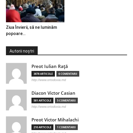
Ziua Învierii, să ne luminăm
popoare…
Autorii noștri
Preot Iulian Raţă
3878 ARTICOLE
6 COMENTARII
http://www.ortodoxia.md
Diacon Victor Casian
581 ARTICOLE
5 COMENTARII
http://www.ortodoxia.md
Preot Victor Mihalachi
210 ARTICOLE
1 COMENTARII