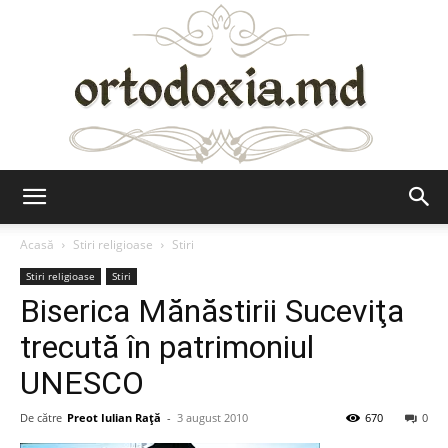
Ortodoxia.md
Acasă
Stiri religioase
Stiri
Stiri religioase
Stiri
Biserica Mănăstirii Suceviţa
trecută în patrimoniul
UNESCO
De către
Preot Iulian Raţă
-
3 august 2010
670
0