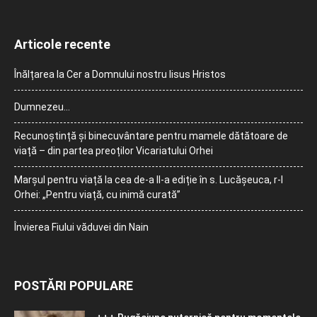
Articole recente
Înălțarea la Cer a Domnului nostru Iisus Hristos
Dumnezeu…
Recunoștință și binecuvântare pentru mamele dătătoare de
viață – din partea preoților Vicariatului Orhei
Marșul pentru viață la cea de-a II-a ediție în s. Lucășeuca, r-l
Orhei: „Pentru viață, cu inimă curată”
Învierea Fiului văduvei din Nain
POSTĂRI POPULARE