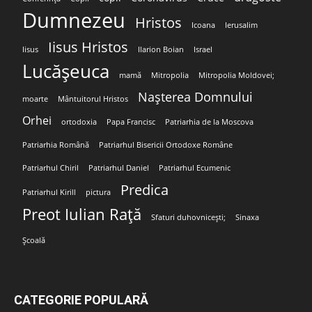
Dumnezeu
Hristos
Icoana
Ierusalim
Iisus Hristos
Iisus
Ilarion Boian
Israel
Lucășeuca
mamă
Mitropolia
Mitropolia Moldovei;
Nașterea Domnului
moarte
Mântuitorul Hristos
Orhei
ortodoxia
Papa Francisc
Patriarhia de la Moscova
Patriarhia Română
Patriarhul Bisericii Ortodoxe Române
Patriarhul Chiril
Patriarhul Daniel
Patriarhul Ecumenic
Predica
Patriarhul Kirill
pictura
Preot Iulian Rață
Sfaturi duhovnicești;
Sinaxa
Școală
CATEGORIE POPULARĂ