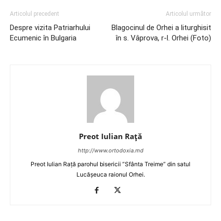
Articolul precedent
Articolul următor
Despre vizita Patriarhului
Blagocinul de Orhei a liturghisit
Ecumenic în Bulgaria
în s. Vâprova, r-l. Orhei (Foto)
Preot Iulian Raţă
http://www.ortodoxia.md
Preot Iulian Rață parohul bisericii ”Sfânta Treime” din satul
Lucășeuca raionul Orhei.