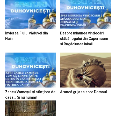
Învierea Fiului văduvei din
Despre minunea vindecării
Nain
slăbănogului din Capernaum
și Rugăciunea inimii
Zaheu Vameșul și sfințirea de
Aruncă grija ta spre Domnul…
casă… Și nu numai!