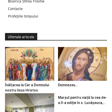
Biserica Sfinta Treime
Contacte
Profețiile timpului
Ultimele articole
Înălțarea la Cer a Domnului
Dumnezeu…
nostru Iisus Hristos
Marșul pentru viață la cea de-
a II-a ediție în s. Lucășeuca,...