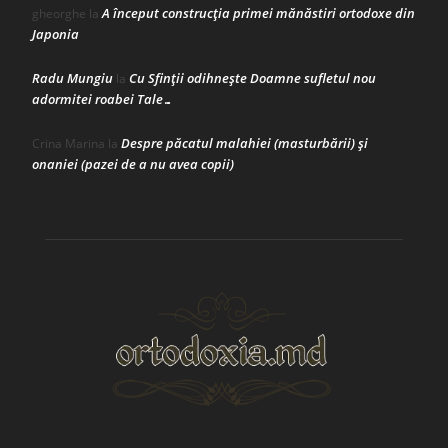
A început construcţia primei mănăstiri ortodoxe din
gheorghe
la
Japonia
Radu Mungiu
Cu Sfinții odihnește Doamne sufletul nou
la
adormitei roabei Tale…
Despre păcatul malahiei (masturbării) şi
Crina Marina
la
onaniei (pazei de a nu avea copii)