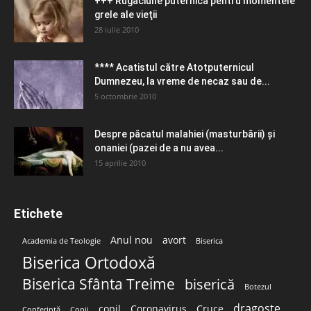
+++ Rugăciune puternică pentru momentele
grele ale vieţii
28 iulie 2010
**** Acatistul către Atotputernicul
Dumnezeu, la vreme de necaz sau de...
5 octombrie 2010
Despre păcatul malahiei (masturbării) şi
onaniei (pazei de a nu avea...
15 aprilie 2010
Etichete
Anul nou
avort
Academia de Teologie
Biserica
Biserica Ortodoxă
Biserica Sfânta Treime
biserică
Botezul
dragoste
copil
Coronavirus
Cruce
Conferință
Copii