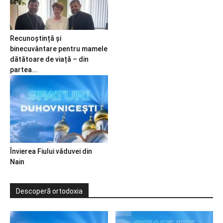
Recunoștință și
binecuvântare pentru mamele
dătătoare de viață – din
partea...
Învierea Fiului văduvei din
Nain
Descoperă ortodoxia