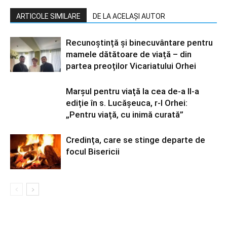
ARTICOLE SIMILARE
DE LA ACELAȘI AUTOR
Recunoștință și binecuvântare pentru
mamele dătătoare de viață – din
partea preoților Vicariatului Orhei
Marșul pentru viață la cea de-a II-a
ediție în s. Lucășeuca, r-l Orhei:
„Pentru viață, cu inimă curată”
Credința, care se stinge departe de
focul Bisericii