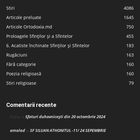
Stiri
4086
Articole preluate
1645
Articole Ortodoxia.md
750
Proloagele Sfinților și a Sfintelor
455
6. Acatiste închinate Sfinților și Sfintelor
183
Rugăciuni
163
Fără categorie
160
Poezia religioasă
160
Stiri religioase
79
Comentarii recente
Sfaturi duhovnicești din 20 octombrie 2024
Doina
la
amalad
SF SILUAN ATHONITUL -11/ 24 SEPEMBRIE
la