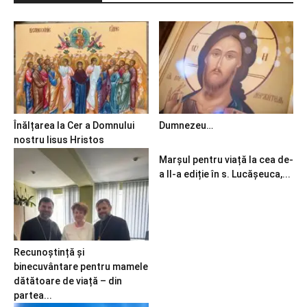
Înălțarea la Cer a Domnului
Dumnezeu…
nostru Iisus Hristos
Marșul pentru viață la cea de-
a II-a ediție în s. Lucășeuca,...
Recunoștință și
binecuvântare pentru mamele
dătătoare de viață – din
partea...