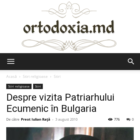
Ortodoxia.md
Acasă
Stiri religioase
Stiri
Stiri religioase
Stiri
Despre vizita Patriarhului
Ecumenic în Bulgaria
De către
Preot Iulian Raţă
-
3 august 2010
776
0