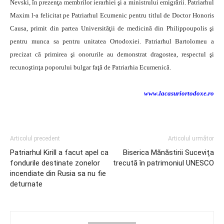
Nevski, în prezenţa membrilor ierarhiei şi a ministrului emigrării. Patriarhul
Maxim l-a felicitat pe Patriarhul Ecumenic pentru titlul de Doctor Honoris
Causa, primit din partea Universităţii de medicină din Philippoupolis şi
pentru munca sa pentru unitatea Ortodoxiei. Patriarhul Bartolomeu a
precizat că primirea şi onorurile au demonstrat dragostea, respectul şi
recunoştinţa poporului bulgar faţă de Patriarhia Ecumenică.
www.lacasuriortodoxe.ro
Articolul precedent
Articolul următor
Patriarhul Kirill a facut apel ca
Biserica Mănăstirii Suceviţa
fondurile destinate zonelor
trecută în patrimoniul UNESCO
incendiate din Rusia sa nu fie
deturnate