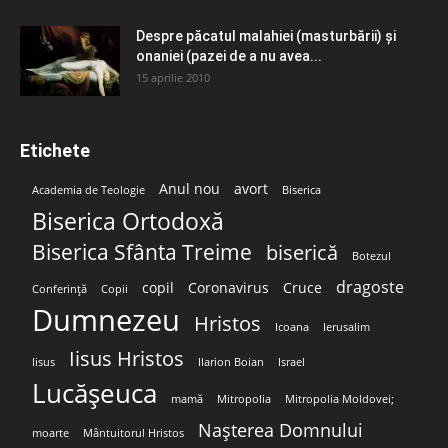
Despre păcatul malahiei (masturbării) şi
onaniei (pazei de a nu avea...
15 aprilie 2010
Etichete
Anul nou
avort
Academia de Teologie
Biserica
Biserica Ortodoxă
Biserica Sfânta Treime
biserică
Botezul
dragoste
copil
Coronavirus
Cruce
Conferință
Copii
Dumnezeu
Hristos
Icoana
Ierusalim
Iisus Hristos
Iisus
Ilarion Boian
Israel
Lucășeuca
mamă
Mitropolia
Mitropolia Moldovei;
Nașterea Domnului
moarte
Mântuitorul Hristos