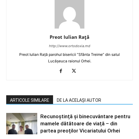
Preot Iulian Raţă
http://www.ortodoxia.md
Preot Iulian Rață parohul bisericii ”Sfânta Treime” din satul
Lucășeuca raionul Orhei.
ARTICOLE SIMILARE
DE LA ACELAȘI AUTOR
Recunoștință și binecuvântare pentru
mamele dătătoare de viață – din
partea preoților Vicariatului Orhei