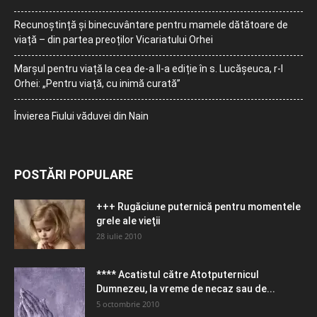
Recunoștință și binecuvântare pentru mamele dătătoare de
viață – din partea preoților Vicariatului Orhei
Marșul pentru viață la cea de-a II-a ediție în s. Lucășeuca, r-l
Orhei: „Pentru viață, cu inimă curată”
Învierea Fiului văduvei din Nain
POSTĂRI POPULARE
+++ Rugăciune puternică pentru momentele
grele ale vieţii
28 iulie 2010
**** Acatistul către Atotputernicul
Dumnezeu, la vreme de necaz sau de...
5 octombrie 2010