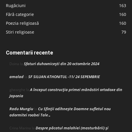
Rugăciuni
163
Fără categorie
160
Poezia religioasă
160
Stiri religioase
79
Comentarii recente
Sfaturi duhovnicești din 20 octombrie 2024
Doina
la
amalad
SF SILUAN ATHONITUL -11/ 24 SEPEMBRIE
la
A început construcţia primei mănăstiri ortodoxe din
gheorghe
la
Japonia
Radu Mungiu
Cu Sfinții odihnește Doamne sufletul nou
la
adormitei roabei Tale…
Despre păcatul malahiei (masturbării) şi
Crina Marina
la