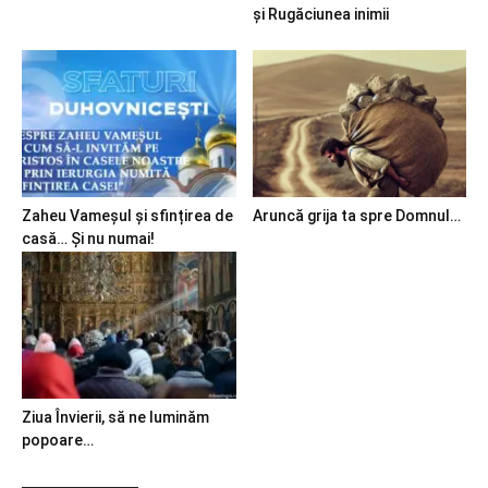
și Rugăciunea inimii
Zaheu Vameșul și sfințirea de
Aruncă grija ta spre Domnul…
casă… Și nu numai!
Ziua Învierii, să ne luminăm
popoare…