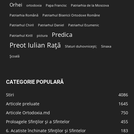
Orhei
ortodoxia
Papa Francisc
Patriarhia de la Moscova
Patriarhia Română
Patriarhul Bisericii Ortodoxe Române
Patriarhul Chiril
Patriarhul Daniel
Patriarhul Ecumenic
Predica
Patriarhul Kirill
pictura
Preot Iulian Rață
Sfaturi duhovnicești;
Sinaxa
Școală
CATEGORIE POPULARĂ
Stiri
4086
Articole preluate
1645
Articole Ortodoxia.md
750
Proloagele Sfinților și a Sfintelor
455
6. Acatiste închinate Sfinților și Sfintelor
183