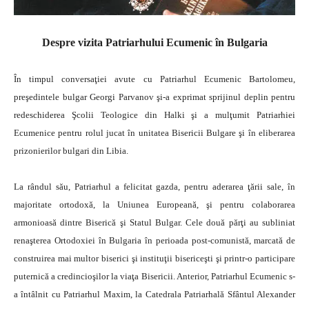
Despre vizita Patriarhului Ecumenic în Bulgaria
În timpul conversaţiei avute cu Patriarhul Ecumenic Bartolomeu,
preşedintele bulgar Georgi Parvanov şi-a exprimat sprijinul deplin pentru
redeschiderea Şcolii Teologice din Halki şi a mulţumit Patriarhiei
Ecumenice pentru rolul jucat în unitatea Bisericii Bulgare şi în eliberarea
prizonierilor bulgari din Libia.
La rândul său, Patriarhul a felicitat gazda, pentru aderarea ţării sale, în
majoritate ortodoxă, la Uniunea Europeană, şi pentru colaborarea
armonioasă dintre Biserică şi Statul Bulgar. Cele două părţi au subliniat
renaşterea Ortodoxiei în Bulgaria în perioada post-comunistă, marcată de
construirea mai multor biserici şi instituţii bisericeşti şi printr-o participare
puternică a credincioşilor la viaţa Bisericii. Anterior, Patriarhul Ecumenic s-
a întâlnit cu Patriarhul Maxim, la Catedrala Patriarhală Sfântul Alexander