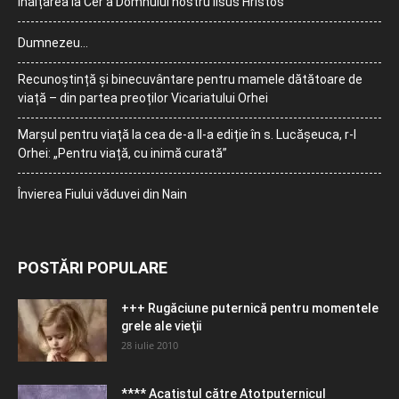
Înălțarea la Cer a Domnului nostru Iisus Hristos
Dumnezeu…
Recunoștință și binecuvântare pentru mamele dătătoare de
viață – din partea preoților Vicariatului Orhei
Marșul pentru viață la cea de-a II-a ediție în s. Lucășeuca, r-l
Orhei: „Pentru viață, cu inimă curată”
Învierea Fiului văduvei din Nain
POSTĂRI POPULARE
+++ Rugăciune puternică pentru momentele
grele ale vieţii
28 iulie 2010
**** Acatistul către Atotputernicul