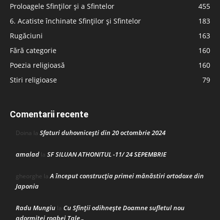
Proloagele Sfinților și a Sfintelor
455
6. Acatiste închinate Sfinților și Sfintelor
183
Rugăciuni
163
Fără categorie
160
Poezia religioasă
160
Stiri religioase
79
Comentarii recente
Sfaturi duhovnicești din 20 octombrie 2024
Doina
la
amalad
SF SILUAN ATHONITUL -11/ 24 SEPEMBRIE
la
A început construcţia primei mănăstiri ortodoxe din
gheorghe
la
Japonia
Radu Mungiu
Cu Sfinții odihnește Doamne sufletul nou
la
adormitei roabei Tale…