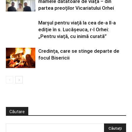
mamele dătătoare de viață – din
partea preoților Vicariatului Orhei
Marșul pentru viață la cea de-a II-a
ediție în s. Lucășeuca, r-l Orhei:
„Pentru viață, cu inimă curată”
Credința, care se stinge departe de
focul Bisericii
Căutare