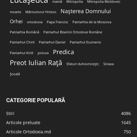
mamă
Mitropolia
Mitropolia Moldovei;
Nașterea Domnului
moarte
Mântuitorul Hristos
Orhei
ortodoxia
Papa Francisc
Patriarhia de la Moscova
Patriarhia Română
Patriarhul Bisericii Ortodoxe Române
Patriarhul Chiril
Patriarhul Daniel
Patriarhul Ecumenic
Predica
Patriarhul Kirill
pictura
Preot Iulian Rață
Sfaturi duhovnicești;
Sinaxa
Școală
CATEGORIE POPULARĂ
Stiri
4086
Articole preluate
1645
Articole Ortodoxia.md
750