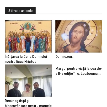
Ultimele articole
Înălțarea la Cer a Domnului
Dumnezeu…
nostru Iisus Hristos
Marșul pentru viață la cea de-
a II-a ediție în s. Lucășeuca,...
Recunoștință și
binecuvântare pentru mamele