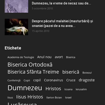
Dumnezeu, la vreme de necaz sau de...
5 octombrie 2010
Despre păcatul malahiei (masturbării) şi
onaniei (pazei de a nu avea...
15 aprilie 2010
Etichete
Anul nou
avort
Academia de Teologie
Biserica
Biserica Ortodoxă
Biserica Sfânta Treime
biserică
Botezul
dragoste
copil
Coronavirus
Cruce
Conferință
Copii
Dumnezeu
Hristos
Icoana
Ierusalim
Iisus Hristos
Iisus
Ilarion Boian
Israel
Lucășeuca