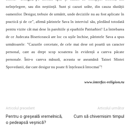
neînțelegere, sau din neștiință. Sunt și cazuri urâte, din cauza răutății
oamenilor. Desigur, trebuie de urmărit, unde deciziile nu au fost aplicate în
practică și de ce”, afirmă părintele Sava în interviul său, pledând totodată
pentru vizite cât mai dese în parohiile și eparhiile Patriarhiei! La întrebarea
de ce Judecata Bisericească are loc cu ușile închise, părintele Sava a spus
următoarele: ”Cazurile cercetate, de cele mai dese ori poartă un caracter
personal, care au drept scop scoaterea în evidență a careva păcate
personale. Într-o careva măsură, aceasta se aseamănă Tainei Sfintei
Spovedanii, dar care desigur nu poate fi înțelească întocmai”!
www.interfax-religion.ru
Articolul precedent
Articolul următor
Pentru o greşeală vremelnică,
Cum să chivernisim timpul
o pedeapsă veşnică?