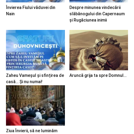
Învierea Fiului văduvei din
Despre minunea vindecării
Nain
slăbănogului din Capernaum
și Rugăciunea inimii
Zaheu Vameșul și sfințirea de
Aruncă grija ta spre Domnul…
casă… Și nu numai!
Ziua Învierii, să ne luminăm