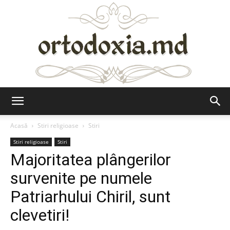
Ortodoxia.md
Acasă
Stiri religioase
Stiri
Stiri religioase
Stiri
Majoritatea plângerilor
survenite pe numele
Patriarhului Chiril, sunt
clevetiri!