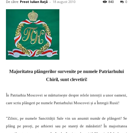
De către
Preot Iulian Raţă
-
18 august 2010
840
0
Majoritatea plângerilor survenite pe numele Patriarhului
Chiril, sunt clevetiri!
În Patriarhia Moscovei se mărturisește despre relele intenții a unor oameni,
care scriu plângeri pe numele Patriarhului Moscovei și a Întregii Rusii!
”Zilnic, pe numele Sanctității Sale vin un anumit număr de plângeri! Se
plâng pe preoți, pe arhierei sau pe stareți de mănăstiri! În majoritatea