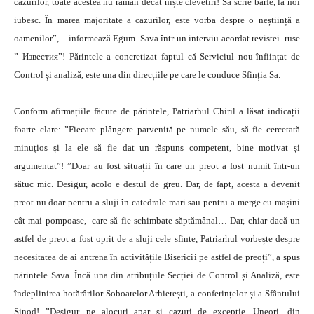
cazurilor, toate acestea nu rămân decât niște clevetiri! Să scrie bârfe, la noi
iubesc. În marea majoritate a cazurilor, este vorba despre o neștiință a
oamenilor”, – informează Egum. Sava într-un interviu acordat revistei ruse
” Известия”! Părintele a concretizat faptul că Serviciul nou-înființat de
Control și analiză, este una din direcțiile pe care le conduce Sfinția Sa.
Conform afirmațiile făcute de părintele, Patriarhul Chiril a lăsat indicații
foarte clare: ”Fiecare plângere parvenită pe numele său, să fie cercetată
minuțios și la ele să fie dat un răspuns competent, bine motivat și
argumentat”! ”Doar au fost situații în care un preot a fost numit într-un
sătuc mic. Desigur, acolo e destul de greu. Dar, de fapt, acesta a devenit
preot nu doar pentru a sluji în catedrale mari sau pentru a merge cu mașini
cât mai pompoase, care să fie schimbate săptămânal… Dar, chiar dacă un
astfel de preot a fost oprit de a sluji cele sfinte, Patriarhul vorbește despre
necesitatea de ai antrena în activitățile Bisericii pe astfel de preoți”, a spus
părintele Sava. Încă una din atribuțiile Secției de Control și Analiză, este
îndeplinirea hotărârilor Soboarelor Arhierești, a conferințelor și a Sfântului
Sinod! ”Desigur, pe alocuri apar și cazuri de excepție. Uneori, din