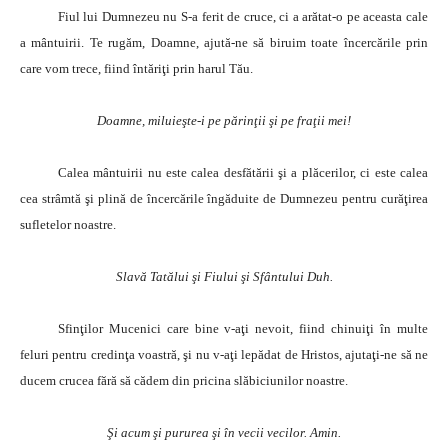
Fiul lui Dumnezeu nu S-a ferit de cruce, ci a arătat-o pe aceasta cale
a mântuirii. Te rugăm, Doamne, ajută-ne să biruim toate încercările prin
care vom trece, fiind întăriţi prin harul Tău.
Doamne, miluieşte-i pe părinţii şi pe fraţii mei!
Calea mântuirii nu este calea desfătării şi a plăcerilor, ci este calea
cea strâmtă şi plină de încercările îngăduite de Dumnezeu pentru curăţirea
sufletelor noastre.
Slavă Tatălui şi Fiului şi Sfântului Duh.
Sfinţilor Mucenici care bine v-aţi nevoit, fiind chinuiţi în multe
feluri pentru credinţa voastră, şi nu v-aţi lepădat de Hristos, ajutaţi-ne să ne
ducem crucea fără să cădem din pricina slăbiciunilor noastre.
Şi acum şi pururea şi în vecii vecilor. Amin.