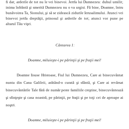
fi dat; arderile de tot nu le vei binevoi. Jertfa lui Dumnezeu: duhul umilit;
inima înfrântă şi smerită Dumnezeu nu o va urgisi. Fă bine, Doamne, întru
bunăvoirea Ta, Sionului, şi să se zidească zidurile Ierusalimului. Atunci vei
binevoi jertfa dreptăţii, prinosul şi arderile de tot; atunci vor pune pe
altarul Tău viţei.
Cântarea 1:
Doamne, miluieşte-i pe părinţii şi pe fraţii mei!
Doamne Iisuse Hristoase, Fiul lui Dumnezeu, Care ai binecuvântat
nunta din Cana Galileii, arătând-o curată şi sfântă, şi Care ai revărsat
binecuvântările Tale fără de număr peste familiile creştine, binecuvântează
şi sfinţeşte şi casa noastră, pe părinţii, pe fraţii şi pe toţi cei de aproape ai
noştri.
Doamne, miluieşte-i pe părinţii şi pe fraţii mei!