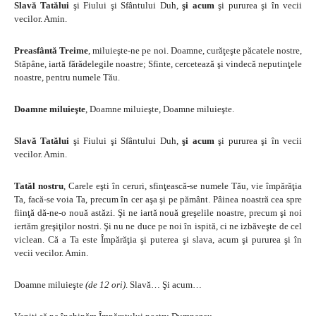
Slavă Tatălui
şi Fiului şi Sfântului Duh,
şi acum
şi pururea şi în vecii
vecilor. Amin.
Preasfântă Treime
, miluieşte-ne pe noi. Doamne, curăţeşte păcatele nostre,
Stăpâne, iartă fărădelegile noastre; Sfinte, cercetează şi vindecă neputinţele
noastre, pentru numele Tău.
Doamne miluieşte
, Doamne miluieşte, Doamne miluieşte.
Slavă Tatălui
şi Fiului şi Sfântului Duh,
şi acum
şi pururea şi în vecii
vecilor. Amin.
Tatăl nostru
, Carele eşti în ceruri, sfinţească-se numele Tău, vie împărăţia
Ta, facă-se voia Ta, precum în cer aşa şi pe pământ. Pâinea noastră cea spre
fiinţă dă-ne-o nouă astăzi. Şi ne iartă nouă greşelile noastre, precum şi noi
iertăm greşiţilor nostri. Şi nu ne duce pe noi în ispită, ci ne izbăveşte de cel
viclean. Că a Ta este Împărăţia şi puterea şi slava, acum şi pururea şi în
vecii vecilor. Amin.
Doamne miluieşte
(de 12 ori)
. Slavă… Şi acum…