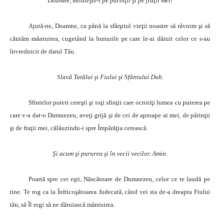
Doamne, miluieşte-i pe părinţii şi pe fraţii mei!
Ajută-ne, Doamne, ca până la sfârşitul vieţii noastre să râvnim şi să
căutăm mântuirea, cugetând la bunurile pe care le-ai dăruit celor ce s-au
învrednicit de darul Tău.
Slavă Tatălui şi Fiului şi Sfântului Duh.
Sfintelor puteri cereşti şi toţi sfinţii care ocrotiţi lumea cu puterea pe
care v-a dat-o Dumnezeu, aveţi grijă şi de cei de aproape ai mei, de părinţii
şi de fraţii mei, călăuzindu-i spre Împărăţia cerească.
Şi acum şi pururea şi în vecii vecilor. Amin.
Poartă spre cer eşti, Născătoare de Dumnezeu, celor ce te laudă pe
tine. Te rog ca la Înfricoşătoarea Judecată, când vei sta de-a dreapta Fiului
tău, să Îl rogi să ne dăruiască mântuirea.