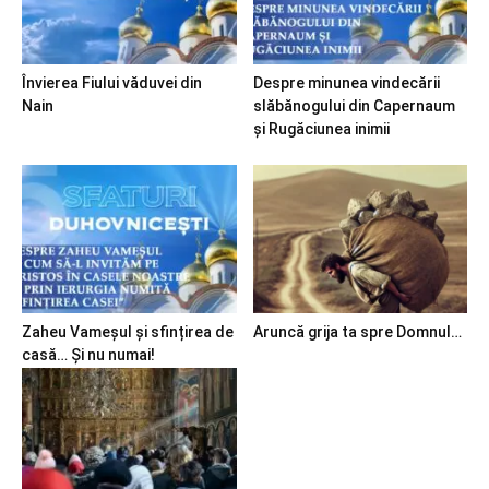
Învierea Fiului văduvei din
Despre minunea vindecării
Nain
slăbănogului din Capernaum
și Rugăciunea inimii
Zaheu Vameșul și sfințirea de
Aruncă grija ta spre Domnul…
casă… Și nu numai!