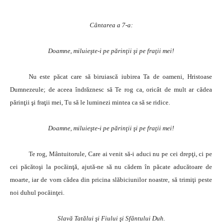
Cântarea a 7-a:
Doamne, miluieşte-i pe părinţii şi pe fraţii mei!
Nu este păcat care să biruiască iubirea Ta de oameni, Hristoase
Dumnezeule; de aceea îndrăznesc să Te rog ca, oricât de mult ar cădea
părinţii şi fraţii mei, Tu să le luminezi mintea ca să se ridice.
Doamne, miluieşte-i pe părinţii şi pe fraţii mei!
Te rog, Mântuitorule, Care ai venit să-i aduci nu pe cei drepţi, ci pe
cei păcătoşi la pocăinţă, ajută-ne să nu cădem în păcate aducătoare de
moarte, iar de vom cădea din pricina slăbiciunilor noastre, să trimiţi peste
noi duhul pocăinţei.
Slavă Tatălui şi Fiului şi Sfântului Duh.