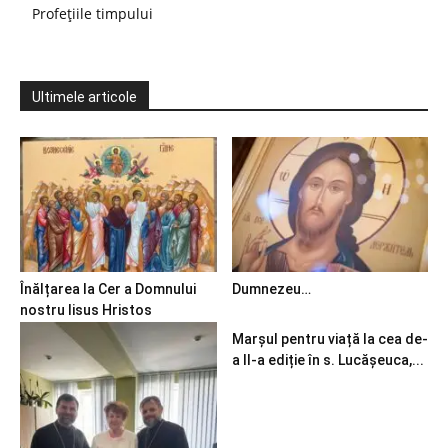
Profețiile timpului
Ultimele articole
Înălțarea la Cer a Domnului
Dumnezeu…
nostru Iisus Hristos
Marșul pentru viață la cea de-
a II-a ediție în s. Lucășeuca,...