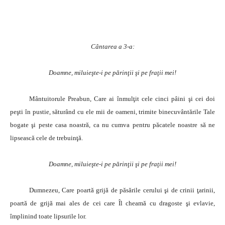
Cântarea a 3-a:
Doamne, miluieşte-i pe părinţii şi pe fraţii mei!
Mântuitorule Preabun, Care ai înmulţit cele cinci pâini şi cei doi
peşti în pustie, săturând cu ele mii de oameni, trimite binecuvântările Tale
bogate şi peste casa noastră, ca nu cumva pentru păcatele noastre să ne
lipsească cele de trebuinţă.
Doamne, miluieşte-i pe părinţii şi pe fraţii mei!
Dumnezeu, Care poartă grijă de păsările cerului şi de crinii ţarinii,
poartă de grijă mai ales de cei care Îl cheamă cu dragoste şi evlavie,
împlinind toate lipsurile lor.