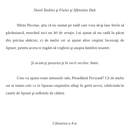
Slavă Tatălui şi Fiului şi Sfântului Duh.
Sfinte Nicolae, ştiu că nu numai pe tatăl care voia să-şi lase fetele să
păcătuiască, neavând nici un fel de avuţie, l-ai ajutat să nu cadă în păcat
din pricina sărăciei, ci de multe ori ai ajutat altor creştini încercaţi de
lipsuri; pentru aceea te rugăm să veghezi şi asupra familiei noastre.
Şi acum şi pururea şi în vecii vecilor. Amin.
Cine va spune toate minunile tale, Preasfântă Fecioară? Că de multe
ori ai trimis cele ce le lipseau creştinilor aflaţi în grele nevoi, izbăvindu-le
casele de lipsuri şi sufletele de cădere.
Cântarea a 4-a: