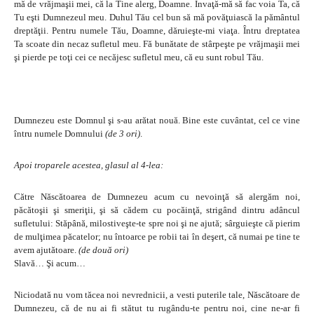
mă de vrăjmaşii mei, că la Tine alerg, Doamne. Învaţă-mă să fac voia Ta, că
Tu eşti Dumnezeul meu. Duhul Tău cel bun să mă povăţuiască la pământul
dreptăţii. Pentru numele Tău, Doamne, dăruieşte-mi viaţa. Întru dreptatea
Ta scoate din necaz sufletul meu. Fă bunătate de stârpeşte pe vrăjmaşii mei
şi pierde pe toţi cei ce necăjesc sufletul meu, că eu sunt robul Tău.
Dumnezeu este Domnul şi s-au arătat nouă. Bine este cuvântat, cel ce vine
întru numele Domnului
(de 3 ori)
.
Apoi troparele acestea, glasul al 4-lea:
Către Născătoarea de Dumnezeu acum cu nevoinţă să alergăm noi,
păcătoşii şi smeriţii, şi să cădem cu pocăinţă, strigând dintru adâncul
sufletului: Stăpână, milostiveşte-te spre noi şi ne ajută; sârguieşte că pierim
de mulţimea păcatelor; nu întoarce pe robii tai în deşert, că numai pe tine te
avem ajutătoare.
(de două ori)
Slavă… Şi acum…
Niciodată nu vom tăcea noi nevrednicii, a vesti puterile tale, Născătoare de
Dumnezeu, că de nu ai fi stătut tu rugându-te pentru noi, cine ne-ar fi