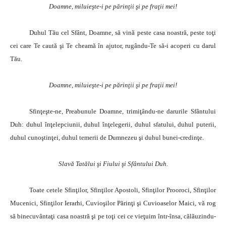
Doamne, miluieşte-i pe părinţii şi pe fraţii mei!
Duhul Tău cel Sfânt, Doamne, să vină peste casa noastră, peste toţi
cei care Te caută şi Te cheamă în ajutor, rugându-Te să-i acoperi cu darul
Tău.
Doamne, miluieşte-i pe părinţii şi pe fraţii mei!
Sfinţeşte-ne, Preabunule Doamne, trimiţându-ne darurile Sfântului
Duh: duhul înţelepciunii, duhul înţelegerii, duhul sfatului, duhul puterii,
duhul cunoştinţei, duhul temerii de Dumnezeu şi duhul bunei-credinţe.
Slavă Tatălui şi Fiului şi Sfântului Duh.
Toate cetele Sfinţilor, Sfinţilor Apostoli, Sfinţilor Prooroci, Sfinţilor
Mucenici, Sfinţilor Ierarhi, Cuvioşilor Părinţi şi Cuvioaselor Maici, vă rog
să binecuvântaţi casa noastră şi pe toţi cei ce vieţuim într-însa, călăuzindu-