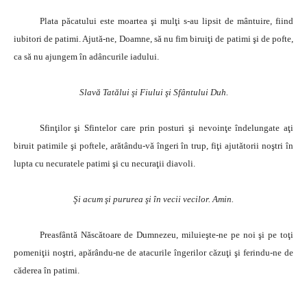
Plata păcatului este moartea şi mulţi s-au lipsit de mântuire, fiind
iubitori de patimi. Ajută-ne, Doamne, să nu fim biruiţi de patimi şi de pofte,
ca să nu ajungem în adâncurile iadului.
Slavă Tatălui şi Fiului şi Sfântului Duh.
Sfinţilor şi Sfintelor care prin posturi şi nevoinţe îndelungate aţi
biruit patimile şi poftele, arătându-vă îngeri în trup, fiţi ajutătorii noştri în
lupta cu necuratele patimi şi cu necuraţii diavoli.
Şi acum şi pururea şi în vecii vecilor. Amin.
Preasfântă Născătoare de Dumnezeu, miluieşte-ne pe noi şi pe toţi
pomeniţii noştri, apărându-ne de atacurile îngerilor căzuţi şi ferindu-ne de
căderea în patimi.