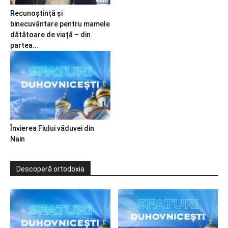
Recunoștință și
binecuvântare pentru mamele
dătătoare de viață – din
partea...
Învierea Fiului văduvei din
Nain
Descoperă ortodoxia