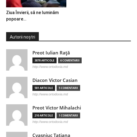
Ziua Învierii, să ne luminăm
popoare…
Autorii noștri
Preot Iulian Raţă
3878 ARTICOLE
6 COMENTARII
http://www.ortodoxia.md
Diacon Victor Casian
581 ARTICOLE
5 COMENTARII
http://www.ortodoxia.md
Preot Victor Mihalachi
210 ARTICOLE
1 COMENTARII
http://www.ortodoxia.md
Cvasniuc Tatiana