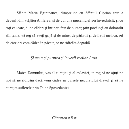
Sfântă Maria Egipteanca, dimpreună cu Sfântul Ciprian care a
devenit din vrăjitor Arhiereu, şi de cununa muceniciei s-a învrednicit, şi cu
toţi cei care, după căderi şi întinări fără de număr, prin pocăinţă au dobândit
sfinţenia, vă rog să aveţi grijă şi de mine, de părinţii şi de fraţii mei, ca, ori
de câte ori vom cădea în păcate, să ne ridicăm degrabă.
Şi acum şi pururea şi în vecii vecilor. Amin.
Maica Domnului, vas al curăţiei şi al evlaviei, te rog să ne ajuţi pe
noi să ne ridicăm dacă vom cădea în cursele necuratului diavol şi să ne
curăţim sufletele prin Taina Spovedaniei.
Cântarea a 8-a: