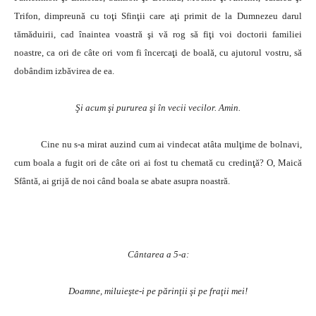
Trifon, dimpreună cu toţi Sfinţii care aţi primit de la Dumnezeu darul
tămăduirii, cad înaintea voastră şi vă rog să fiţi voi doctorii familiei
noastre, ca ori de câte ori vom fi încercaţi de boală, cu ajutorul vostru, să
dobândim izbăvirea de ea.
Şi acum şi pururea şi în vecii vecilor. Amin.
Cine nu s-a mirat auzind cum ai vindecat atâta mulţime de bolnavi,
cum boala a fugit ori de câte ori ai fost tu chemată cu credinţă? O, Maică
Sfântă, ai grijă de noi când boala se abate asupra noastră.
Cântarea a 5-a:
Doamne, miluieşte-i pe părinţii şi pe fraţii mei!