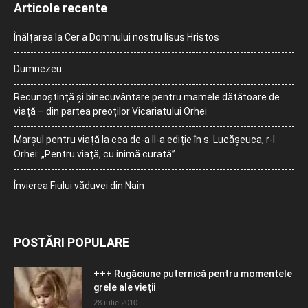
Articole recente
Înălțarea la Cer a Domnului nostru Iisus Hristos
Dumnezeu…
Recunoștință și binecuvântare pentru mamele dătătoare de
viață – din partea preoților Vicariatului Orhei
Marșul pentru viață la cea de-a II-a ediție în s. Lucășeuca, r-l
Orhei: „Pentru viață, cu inimă curată”
Învierea Fiului văduvei din Nain
POSTĂRI POPULARE
+++ Rugăciune puternică pentru momentele
grele ale vieţii
28 iulie 2010