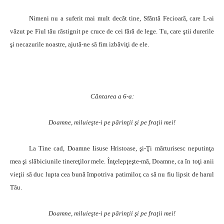
Nimeni nu a suferit mai mult decât tine, Sfântă Fecioară, care L-ai
văzut pe Fiul tău răstignit pe cruce de cei fără de lege. Tu, care ştii durerile
şi necazurile noastre, ajută-ne să fim izbăviţi de ele.
Cântarea a 6-a:
Doamne, miluieşte-i pe părinţii şi pe fraţii mei!
La Tine
cad, Doamne Iisuse Hristoase, şi-Ţi mărturisesc neputinţa
mea şi slăbiciunile tinereţilor mele. Înţelepţeşte-mă, Doamne, ca în toţi anii
vieţii să duc lupta cea bună împotriva patimilor, ca să nu fiu lipsit de harul
Tău.
Doamne, miluieşte-i pe părinţii şi pe fraţii mei!