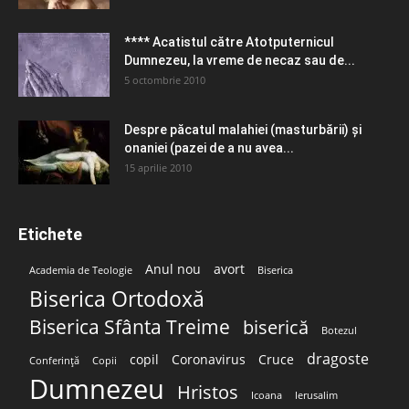
**** Acatistul către Atotputernicul
Dumnezeu, la vreme de necaz sau de...
5 octombrie 2010
Despre păcatul malahiei (masturbării) şi
onaniei (pazei de a nu avea...
15 aprilie 2010
Etichete
Anul nou
avort
Academia de Teologie
Biserica
Biserica Ortodoxă
Biserica Sfânta Treime
biserică
Botezul
dragoste
copil
Coronavirus
Cruce
Conferință
Copii
Dumnezeu
Hristos
Icoana
Ierusalim