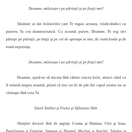
Doamne, miluieşte-i pe părinţii şi pe fraţii mei!
Sănătate ai dat bolnavilor care Te rugau aceasta, vindecându-i cu
puterea Ta cea dumnezeiască. Cu această putere, Doamne, Te rog să-i
păzeşti pe părinţii, pe fraţii şi pe cei de aproape ai mei, de toată boala şi de
toată neputinţa.
Doamne, miluieşte-i pe părinţii şi pe fraţii mei!
Doamne, ajută-ne să ducem fără cârtire crucea bolii, atunci când va
fi trimisă asupra noastră, ştiind că nici un fir de păr din capul nostru nu se
clinteşte fără voia Ta.
Slavă Tatălui şi Fiului şi Sfântului Duh.
Sfinţilor doctori fără de arginţi Cosma şi Damian, Chir şi Ioan,
Pantelimon şi Ermolae, Samson şi Diomid, Mochie şi Anichit, Talaleu şi