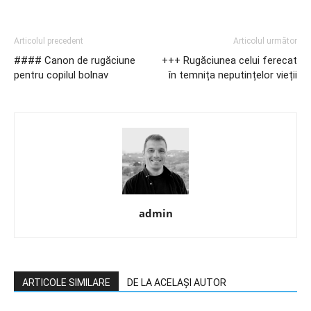
Articolul precedent
Articolul următor
#### Canon de rugăciune
+++ Rugăciunea celui ferecat
pentru copilul bolnav
în temnița neputințelor vieții
admin
ARTICOLE SIMILARE
DE LA ACELAȘI AUTOR