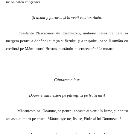
ne pe calea sfinţeniei.
Şi acum şi pururea şi în vecii vecilor. Amin.
Preasfântă Născătoare de Dumnezeu, arată-ne calea pe care să
mergem pentru a dobândi curăţia sufletului şi a trupului, ca să Îl urmăm cu
credinţă pe Mântuitorul Hristos, purtându-ne crucea până la moarte.
Cântarea a 9-a:
Doamne, miluieşte-i pe părinţii şi pe fraţii mei!
Mântuieşte-ne, Doamne, că pentru aceasta ai venit în lume, şi pentru
aceasta ai murit pe cruce! Mântuieşte-ne, Iisuse, Fiule al lui Dumnezeu!