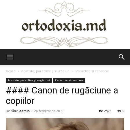
Ortodoxia.md
Acasă
Acatiste, paraclise și rugăciuni
Paraclise și canoane
Acatiste, paraclise și rugăciuni
Paraclise și canoane
#### Canon de rugăciune a
copiilor
De către
admin
-
26 septembrie 2010
2522
0