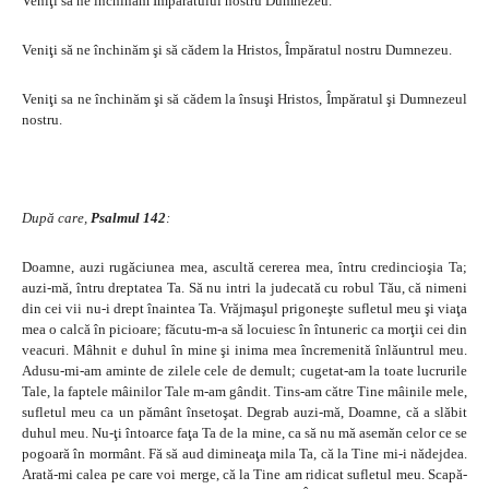
Veniţi să ne închinăm Împăratului nostru Dumnezeu.
Veniţi să ne închinăm şi să cădem la Hristos, Împăratul nostru Dumnezeu.
Veniţi sa ne închinăm şi să cădem la însuşi Hristos, Împăratul şi Dumnezeul
nostru.
După care,
Psalmul 142
:
Doamne, auzi rugăciunea mea, ascultă cererea mea, întru credincioşia Ta;
auzi-mă, întru dreptatea Ta. Să nu intri la judecată cu robul Tău, că nimeni
din cei vii nu-i drept înaintea Ta. Vrăjmaşul prigoneşte sufletul meu şi viaţa
mea o calcă în picioare; făcutu-m-a să locuiesc în întuneric ca morţii cei din
veacuri. Mâhnit e duhul în mine şi inima mea încremenită înlăuntrul meu.
Adusu-mi-am aminte de zilele cele de demult; cugetat-am la toate lucrurile
Tale, la faptele mâinilor Tale m-am gândit. Tins-am către Tine mâinile mele,
sufletul meu ca un pământ însetoşat. Degrab auzi-mă, Doamne, că a slăbit
duhul meu. Nu-ţi întoarce faţa Ta de la mine, ca să nu mă asemăn celor ce se
pogoară în mormânt. Fă să aud dimineaţa mila Ta, că la Tine mi-i nădejdea.
Arată-mi calea pe care voi merge, că la Tine am ridicat sufletul meu. Scapă-