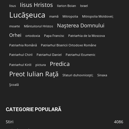
Iisus Hristos
Iisus
Ilarion Boian
Israel
Lucășeuca
mamă
Mitropolia
Mitropolia Moldovei;
Nașterea Domnului
moarte
Mântuitorul Hristos
Orhei
ortodoxia
Papa Francisc
Patriarhia de la Moscova
Patriarhia Română
Patriarhul Bisericii Ortodoxe Române
Patriarhul Chiril
Patriarhul Daniel
Patriarhul Ecumenic
Predica
Patriarhul Kirill
pictura
Preot Iulian Rață
Sfaturi duhovnicești;
Sinaxa
Școală
CATEGORIE POPULARĂ
Stiri
4086