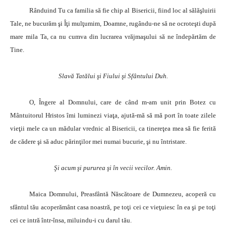
Rânduind Tu ca familia să fie chip al Bisericii, fiind loc al sălăşluirii
Tale, ne bucurăm şi Îţi mulţumim, Doamne, rugându-ne să ne ocroteşti după
mare mila Ta, ca nu cumva din lucrarea vrăjmaşului să ne îndepărtăm de
Tine.
Slavă Tatălui şi Fiului şi Sfântului Duh.
O, Îngere al Domnului, care de când m-am unit prin Botez cu
Mântuitorul Hristos îmi luminezi viaţa, ajută-mă să mă port în toate zilele
vieţii mele ca un mădular vrednic al Bisericii, ca tinereţea mea să fie ferită
de cădere şi să aduc părinţilor mei numai bucurie, şi nu întristare.
Şi acum şi pururea şi în vecii vecilor. Amin.
Maica Domnului, Preasfântă Născătoare de Dumnezeu, acoperă cu
sfântul tău acoperământ casa noastră, pe toţi cei ce vieţuiesc în ea şi pe toţi
cei ce intră într-însa, miluindu-i cu darul tău.