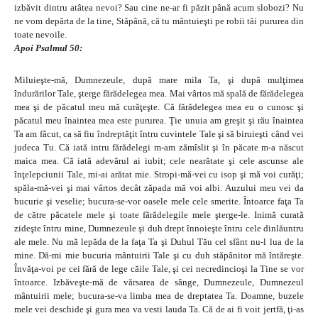
izbăvit dintru atâtea nevoi? Sau cine ne-ar fi păzit până acum slobozi? Nu
ne vom depărta de la tine, Stăpână, că tu mântuieşti pe robii tăi pururea din
toate nevoile.
Apoi Psalmul 50:
Miluieşte-mă, Dumnezeule, după mare mila Ta, şi după mulţimea
îndurărilor Tale, şterge fărădelegea mea. Mai vârtos mă spală de fărădelegea
mea şi de păcatul meu mă curăţeşte. Că fărădelegea mea eu o cunosc şi
păcatul meu înaintea mea este pururea. Ţie unuia am greşit şi rău înaintea
Ta am făcut, ca să fiu îndreptăţit întru cuvintele Tale şi să biruieşti când vei
judeca Tu. Că iată intru fărădelegi m-am zămîslit şi în păcate m-a născut
maica mea. Că iată adevărul ai iubit; cele nearătate şi cele ascunse ale
înţelepciunii Tale, mi-ai arătat mie. Stropi-mă-vei cu isop şi mă voi curăţi;
spăla-mă-vei şi mai vârtos decât zăpada mă voi albi. Auzului meu vei da
bucurie şi veselie; bucura-se-vor oasele mele cele smerite. Întoarce faţa Ta
de către păcatele mele şi toate fărădelegile mele şterge-le. Inimă curată
zideşte întru mine, Dumnezeule şi duh drept înnoieşte întru cele dinlăuntru
ale mele. Nu mă lepăda de la faţa Ta şi Duhul Tău cel sfânt nu-l lua de la
mine. Dă-mi mie bucuria mântuirii Tale şi cu duh stăpânitor mă întăreşte.
Învăţa-voi pe cei fără de lege căile Tale, şi cei necredincioşi la Tine se vor
întoarce. Izbăveşte-mă de vărsarea de sânge, Dumnezeule, Dumnezeul
mântuirii mele; bucura-se-va limba mea de dreptatea Ta. Doamne, buzele
mele vei deschide şi gura mea va vesti lauda Ta. Că de ai fi voit jertfă, ţi-as