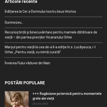
Articole recente
Înălțarea la Cer a Domnului nostru Iisus Hristos
Dumnezeu…
Recunoștință și binecuvântare pentru mamele dătătoare de
viață – din partea preoților Vicariatului Orhei
Marșul pentru viață la cea de-a II-a ediție în s. Lucășeuca, r-l
Orhei: „Pentru viață, cu inimă curată”
Învierea Fiului văduvei din Nain
POSTĂRI POPULARE
+++ Rugăciune puternică pentru momentele
grele ale vieţii
28 iulie 2010