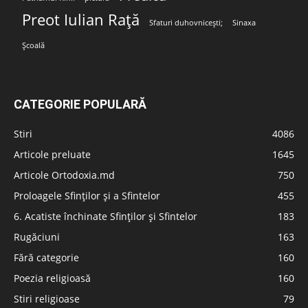
Preot Iulian Rață
Sfaturi duhovnicești;
Sinaxa
Școală
CATEGORIE POPULARĂ
Stiri
4086
Articole preluate
1645
Articole Ortodoxia.md
750
Proloagele Sfinților și a Sfintelor
455
6. Acatiste închinate Sfinților și Sfintelor
183
Rugăciuni
163
Fără categorie
160
Poezia religioasă
160
Stiri religioase
79