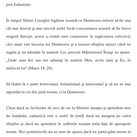
prin Euharistie.
În timpul Sfintei Liturghii legătura noastră cu Dumnezeu trebuie să fie una
cât mai directă şi mai sinceră astfel încât concentrarea noastră să fie într-o
singură direcţie, aceea a creării unei comuniuni în rugăciunea colectivă,
căci mare este bucuria lui Dumnezeu şi a tuturor sfinţilor atunci când ne
rugăm şi ne adunăm în numele Lui, precum Mântuitorul Însuşi ne spune:
,,Unde sunt doi sau trei adunaţi în numele Meu, acolo sunt şi Eu, în
mijlocul lor” (Matei 18, 20)
Să lăsăm la o parte festivismul, formalismul şi fariseismul şi să nu ne mai
raportăm la cei din jurul nostru, ci la Dumnezeu.
Chiar dacă ne închinăm de zeci de ori la Sfintele moaşte şi aprindem sute
de lumânări, zadarnică este o astfel de jertfă dacă nu mergem pe calea
sfinţilor şi dacă nu aprindem în sufletele noastre mila faţă de aproapele
nostru. Nici pomelnicele nu ne sunt de ajutor, dacă nu participăm intens la