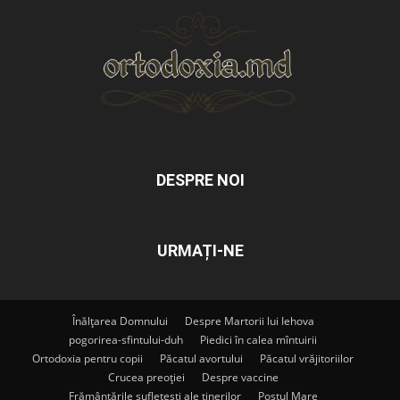
DESPRE NOI
URMAȚI-NE
Înălțarea Domnului
Despre Martorii lui Iehova
pogorirea-sfintului-duh
Piedici în calea mîntuirii
Ortodoxia pentru copii
Păcatul avortului
Păcatul vrăjitoriilor
Crucea preoției
Despre vaccine
Frământările sufletești ale tinerilor
Postul Mare