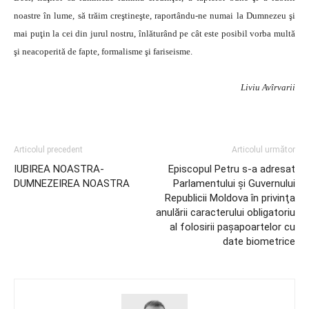
noastre în lume, să trăim creştineşte, raportându-ne numai la Dumnezeu şi
mai puţin la cei din jurul nostru, înlăturând pe cât este posibil vorba multă
şi neacoperită de fapte, formalisme şi fariseisme.
Liviu Avîrvarii
Articolul precedent
Articolul următor
IUBIREA NOASTRA-
Episcopul Petru s-a adresat
DUMNEZEIREA NOASTRA
Parlamentului şi Guvernului
Republicii Moldova în privinţa
anulării caracterului obligatoriu
al folosirii paşapoartelor cu
date biometrice