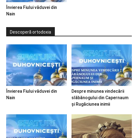
Învierea Fiului văduvei din
Nain
Descoperă ortodoxia
Învierea Fiului văduvei din
Despre minunea vindecării
Nain
slăbănogului din Capernaum
și Rugăciunea inimii