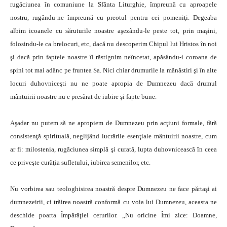
rugăciunea în comuniune la Sfânta Liturghie, împreună cu aproapele
nostru, rugându-ne împreună cu preotul pentru cei pomeniţi. Degeaba
albim icoanele cu săruturile noastre aşezându-le peste tot, prin maşini,
folosindu-le ca brelocuri, etc, dacă nu descoperim Chipul lui Hristos în noi
şi dacă prin faptele noastre îl răstignim neîncetat, apăsându-i coroana de
spini tot mai adânc pe fruntea Sa. Nici chiar drumurile la mănăstiri şi în alte
locuri duhovniceşti nu ne poate apropia de Dumnezeu dacă drumul
mântuirii noastre nu e presărat de iubire şi fapte bune.
Aşadar nu putem să ne apropiem de Dumnezeu prin acţiuni formale, fără
consistenţă spirituală, neglijând lucrările esenţiale mântuirii noastre, cum
ar fi: milostenia, rugăciunea simplă şi curată, lupta duhovnicească în ceea
ce priveşte curăţia sufletului, iubirea semenilor, etc.
Nu vorbirea sau teologhisirea noastră despre Dumnezeu ne face părtaşi ai
dumnezeirii, ci trăirea noastră conformă cu voia lui Dumnezeu, aceasta ne
deschide poarta Împărăţiei cerurilor. ,,Nu oricine Îmi zice: Doamne,