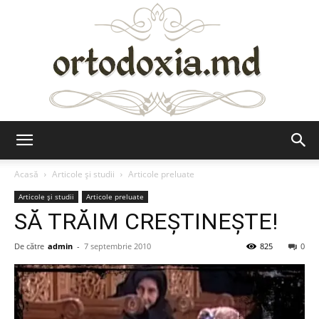
Ortodoxia.md
Acasă
Articole şi studii
Articole preluate
Articole şi studii
Articole preluate
SĂ TRĂIM CREȘTINEȘTE!
De către
admin
-
7 septembrie 2010
825
0