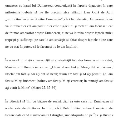
omenesc cu harul lui Dumnezeu, concretizată în faptele dragostei în care
milostenia trebuie să ne fie precum zice Sfântul Ioan Gură de Aur:
,,mijlocitoarea noastră către Dumnezeu”, căci la judecată, Dumnezeu nu ne
va întreba nici cât am postit nici câte rugăciuni şi metanii am făcut sau cât
de frumos am vorbit despre Dumnezeu, ci ne va întreba despre faptele milei
trupeşti şi sufleteşti pe care le-am săvârşit şi chiar despre faptele bune care
ne-au stat în putere să le facem şi nu le-am împlinit.
În această privinţă a necesităţii şi a priorităţii faptelor bune, a milosteniei,
Mântuitorul Hristos ne spune: ,,Flămând am fost şi Mi-aţi dat să mănânc;
însetat am fost şi Mi-aţi dat să beau; străin am fost şi M-aţi primit; gol am
fost si M-aţi îmbrăcat; bolnav am fost şi M-aţi cercetat; în temniţă am fost şi
aţi venit la Mine” (Matei 25, 35-36)
În Biserică să fim cu băgare de seamă căci ea este casa lui Dumnezeu şi
acolo este deplinătatea harului, căci Duhul Sfânt coboară nevăzut de
fiecare dată când îl invocăm în Liturghie, împărtăşindu-ne pe Însuşi Hristos