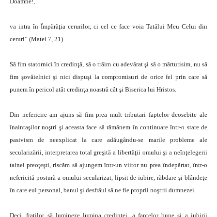
Doamne!,
va intra în Împărăţia cerurilor, ci cel ce face voia Tatălui Meu Celui din
ceruri” (Matei 7, 21)
Să fim statornici în credinţă, să o trăim cu adevărat şi să o mărturisim, nu să
fim şovăielnici şi nici dispuşi la compromisuri de orice fel prin care să
punem în pericol atât credinţa noastră cât şi Biserica lui Hristos.
Din nefericire am ajuns să fim prea mult tributari faptelor deosebite ale
înaintaşilor noştri şi aceasta face să rămânem în continuare într-o stare de
pasivism de neexplicat la care adăugându-se marile probleme ale
secularizării, interpretarea total greşită a libertăţii omului şi a neînţelegerii
tainei preoţeşti, riscăm să ajungem într-un viitor nu prea îndepărtat, într-o
nefericită postură a omului secularizat, lipsit de iubire, răbdare şi blândeţe
în care eul personal, banul şi desfrâul să ne fie proprii noştrii dumnezei.
Deci, fraţilor să lumineze lumina credinţei, a faptelor bune şi a iubirii