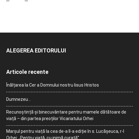
ALEGEREA EDITORULUI
Articole recente
Înălțarea la Cer a Domnului nostru Iisus Hristos
Dumnezeu…
Recunoștință și binecuvântare pentru mamele dătătoare de
viață – din partea preoților Vicariatului Orhei
Marșul pentru viață la cea de-a II-a ediție în s. Lucășeuca, r-l
Orhei: „Pentru viață, cu inimă curată”