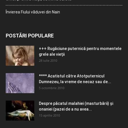
Învierea Fiului văduvei din Nain
POSTĂRI POPULARE
+++ Rugăciune puternică pentru momentele
grele ale vieţii
28 iulie 2010
**** Acatistul către Atotputernicul
Dumnezeu, la vreme de necaz sau de...
5 octombrie 2010
Despre păcatul malahiei (masturbării) şi
onaniei (pazei de a nu avea...
15 aprilie 2010