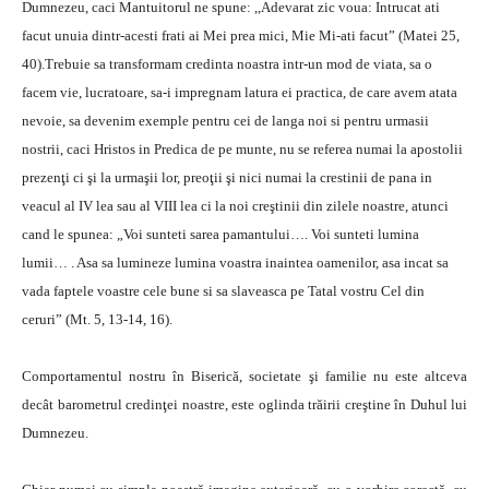
Dumnezeu, caci Mantuitorul ne spune: ,,Adevarat zic voua: Intrucat ati
facut unuia dintr-acesti frati ai Mei prea mici, Mie Mi-ati facut” (Matei 25,
40).Trebuie sa transformam credinta noastra intr-un mod de viata, sa o
facem vie, lucratoare, sa-i impregnam latura ei practica, de care avem atata
nevoie, sa devenim exemple pentru cei de langa noi si pentru urmasii
nostrii, caci Hristos in Predica de pe munte, nu se referea numai la apostolii
prezenţi ci şi la urmaşii lor, preoţii şi nici numai la crestinii de pana in
veacul al IV lea sau al VIII lea ci la noi creştinii din zilele noastre, atunci
cand le spunea: „Voi sunteti sarea pamantului…. Voi sunteti lumina
lumii… . Asa sa lumineze lumina voastra inaintea oamenilor, asa incat sa
vada faptele voastre cele bune si sa slaveasca pe Tatal vostru Cel din
ceruri” (Mt. 5, 13-14, 16).
Comportamentul nostru în Biserică, societate şi familie nu este altceva
decât barometrul credinţei noastre, este oglinda trăirii creştine în Duhul lui
Dumnezeu.