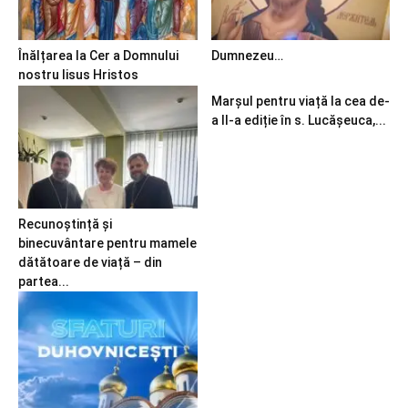
Înălțarea la Cer a Domnului
Dumnezeu…
nostru Iisus Hristos
Marșul pentru viață la cea de-
a II-a ediție în s. Lucășeuca,...
Recunoștință și
binecuvântare pentru mamele
dătătoare de viață – din
partea...