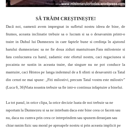
SĂ TRĂIM CREȘTINEȘTE!
Dacă noi, oamenii avem impregnat in sufletul nostru ideea de bine, de
frumos, aceasta inclinatie trebuie sa o lucram si sa o desavarsim printr-o
traire in Duhul lui Dumnezeu in care faptele bune si credinţa în ajutorul
harului dumnezeiasc sa ne fie doua ziduri mantuitoare.Fara milostenie si
fara conlucrarea cu harul, zadarnic este efortul nostru, caci rugaciunea si
pocainta ne sustin in aceasta traire, dar singure nu ne pot conduce la
mantuire, caci Hristos pe langa indemnul de a fi sfinti si desavarsiti ca Tatal
din ceruri ne mai spune: ,,Fiti milostivi, precum Tatal vostru este milostiv”
(Luca 6, 36)Viata noastra trebuie sa fie intr-o continua infaptuire a binelui.
La tot pasul, in orice clipa, la orice decizie luata de noi trebuie sa ne
raportam la Dumnezeu si sa ne intrebam daca este bine ceea ce facem sau
nu, daca nu cumva prin ceea ce intreprindem sau spunem deranjam sau
chiar ranim fizic sau moral pe aproapele nostru si prin aceasta implicit pe