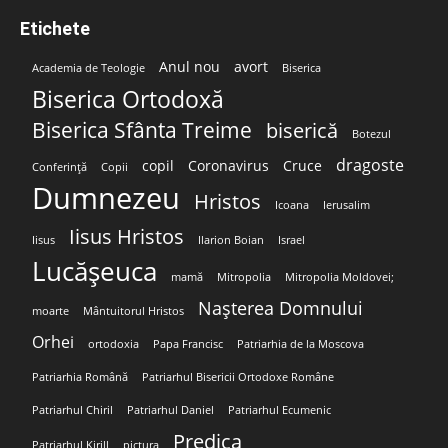
Etichete
Anul nou
avort
Academia de Teologie
Biserica
Biserica Ortodoxă
Biserica Sfânta Treime
biserică
Botezul
dragoste
copil
Coronavirus
Cruce
Conferință
Copii
Dumnezeu
Hristos
Icoana
Ierusalim
Iisus Hristos
Iisus
Ilarion Boian
Israel
Lucășeuca
mamă
Mitropolia
Mitropolia Moldovei;
Nașterea Domnului
moarte
Mântuitorul Hristos
Orhei
ortodoxia
Papa Francisc
Patriarhia de la Moscova
Patriarhia Română
Patriarhul Bisericii Ortodoxe Române
Patriarhul Chiril
Patriarhul Daniel
Patriarhul Ecumenic
Predica
Patriarhul Kirill
pictura