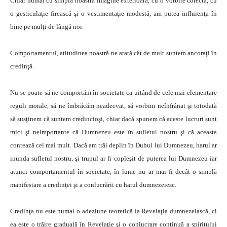
Chiar numai cu simpla noastră imagine exterioară, cu o vorbire corectă, cu
o gesticulaţie firească şi o vestimentaţie modestă, am putea influienţa în
bine pe mulţi de lângă noi.
Comportamentul, atitudinea noastră ne arată cât de mult suntem ancoraţi în
credinţă.
Nu se poate să ne comportăm în societate ca uitând de cele mai elementare
reguli morale, să ne îmbrăcăm neadecvat, să vorbim neînfrânat şi totodată
să susţinem că suntem credincioşi, chiar dacă spunem că aceste lucruri sunt
mici şi neimportante că Dumnezeu este în sufletul nostru şi că aceasta
contează cel mai mult. Dacă am trăi deplin în Duhul lui Dumnezeu, harul ar
inunda sufletul nostru, şi trupul ar fi copleşit de puterea lui Dumnezeu iar
atunci comportamentul în societate, în lume nu ar mai fi decât o simplă
manifestare a credinţei şi a conlucrării cu harul dumnezeiesc.
Credinţa nu este numai o adeziune teoretică la Revelaţia dumnezeiască, ci
ea este o trăire graduală în Revelaţie şi o conlucrare continuă a spiritului