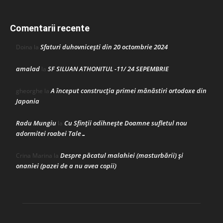
Comentarii recente
Sfaturi duhovnicești din 20 octombrie 2024
Doina
la
amalad
SF SILUAN ATHONITUL -11/ 24 SEPEMBRIE
la
A început construcţia primei mănăstiri ortodoxe din
gheorghe
la
Japonia
Radu Mungiu
Cu Sfinții odihnește Doamne sufletul nou
la
adormitei roabei Tale…
Despre păcatul malahiei (masturbării) şi
Crina Marina
la
onaniei (pazei de a nu avea copii)