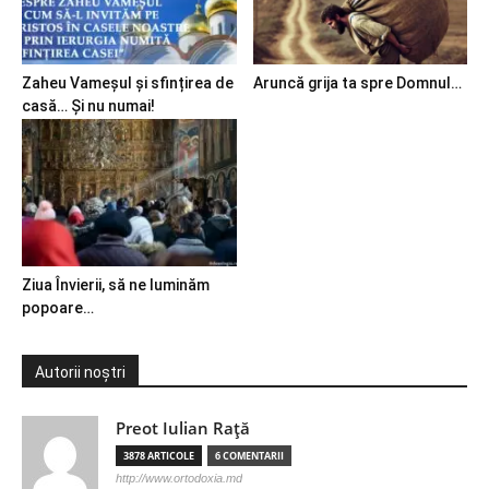
Zaheu Vameșul și sfințirea de
Aruncă grija ta spre Domnul…
casă… Și nu numai!
Ziua Învierii, să ne luminăm
popoare…
Autorii noștri
Preot Iulian Raţă
3878 ARTICOLE
6 COMENTARII
http://www.ortodoxia.md