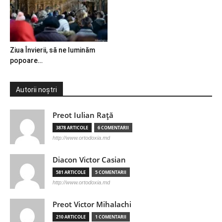
Ziua Învierii, să ne luminăm
popoare…
Autorii noștri
Preot Iulian Raţă
3878 ARTICOLE
6 COMENTARII
http://www.ortodoxia.md
Diacon Victor Casian
581 ARTICOLE
5 COMENTARII
http://www.ortodoxia.md
Preot Victor Mihalachi
210 ARTICOLE
1 COMENTARII