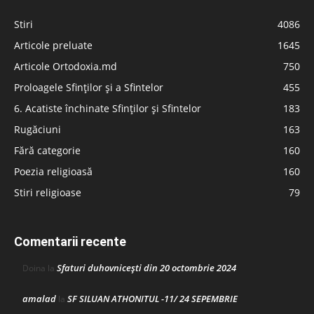
Stiri
4086
Articole preluate
1645
Articole Ortodoxia.md
750
Proloagele Sfinților și a Sfintelor
455
6. Acatiste închinate Sfinților și Sfintelor
183
Rugăciuni
163
Fără categorie
160
Poezia religioasă
160
Stiri religioase
79
Comentarii recente
Sfaturi duhovnicești din 20 octombrie 2024
Doina
la
amalad
SF SILUAN ATHONITUL -11/ 24 SEPEMBRIE
la