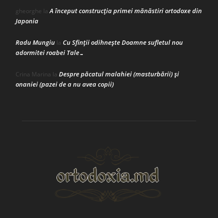
A început construcţia primei mănăstiri ortodoxe din
gheorghe
la
Japonia
Radu Mungiu
Cu Sfinții odihnește Doamne sufletul nou
la
adormitei roabei Tale…
Despre păcatul malahiei (masturbării) şi
Crina Marina
la
onaniei (pazei de a nu avea copii)