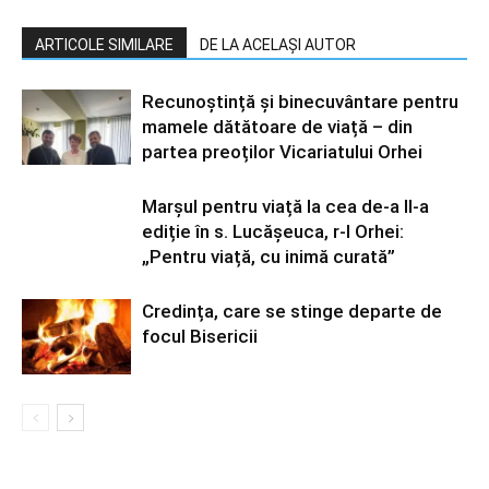
ARTICOLE SIMILARE
DE LA ACELAȘI AUTOR
Recunoștință și binecuvântare pentru
mamele dătătoare de viață – din
partea preoților Vicariatului Orhei
Marșul pentru viață la cea de-a II-a
ediție în s. Lucășeuca, r-l Orhei:
„Pentru viață, cu inimă curată”
Credința, care se stinge departe de
focul Bisericii