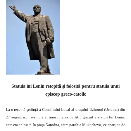
Statuia lui Lenin retopită şi folosită pentru statuia unui
episcop greco-catolic
La o recentă şedinţă a Consiliului Local al oraşului Uzhorod (Ucraina) din
27 august a.c., s-a hotărât transmiterea cu titlu gratuit a statuii lui Lenin,
care era aplasată în piaţa Narodna, către parohia Mukachevo, ce aparţine de