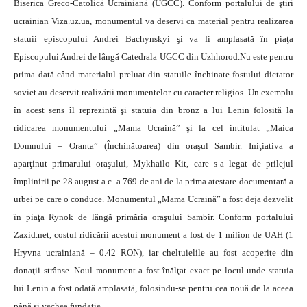
Biserica Greco-Catolică Ucrainiană (UGCC).
Conform portalului de ştiri
ucrainian Viza.uz.ua, monumentul va deservi ca material pentru realizarea
statuii episcopului Andrei Bachynskyi şi va fi amplasată în piaţa
Episcopului Andrei de lângă Catedrala UGCC din Uzhhorod.Nu este pentru
prima dată când materialul preluat din statuile închinate fostului dictator
soviet au deservit realizării monumentelor cu caracter religios. Un exemplu
în acest sens îl reprezintă şi statuia din bronz a lui Lenin folosită la
ridicarea monumentului „Mama Ucraină” şi la cel intitulat „Maica
Domnului – Oranta” (Închinătoarea) din oraşul Sambir. Iniţiativa a
aparţinut primarului oraşului, Mykhailo Kit, care s-a legat de prilejul
împlinirii pe 28 august a.c. a 769 de ani de la prima atestare documentară a
urbei pe care o conduce. Monumentul „Mama Ucraină” a fost deja dezvelit
în piaţa Rynok de lângă primăria oraşului Sambir. Conform portalului
Zaxid.net, costul ridicării acestui monument a fost de 1 milion de UAH (1
Hryvna ucrainiană = 0.42 RON), iar cheltuielile au fost acoperite din
donaţii strânse. Noul monument a fost înălţat exact pe locul unde statuia
lui Lenin a fost odată amplasată, folosindu-se pentru cea nouă de la aceea
până şi vechea fundaţie.