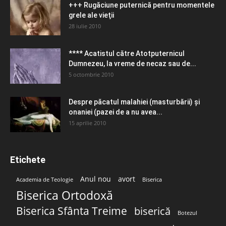
+++ Rugăciune puternică pentru momentele
grele ale vieţii
28 iulie 2010
**** Acatistul către Atotputernicul
Dumnezeu, la vreme de necaz sau de...
5 octombrie 2010
Despre păcatul malahiei (masturbării) şi
onaniei (pazei de a nu avea...
15 aprilie 2010
Etichete
Anul nou
avort
Academia de Teologie
Biserica
Biserica Ortodoxă
Biserica Sfânta Treime
biserică
Botezul