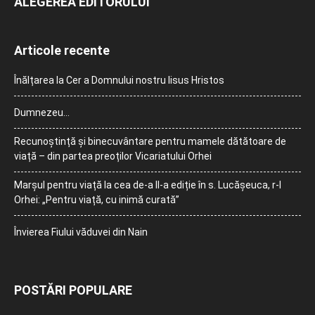
ALEGEREA EDITORULUI
Articole recente
Înălțarea la Cer a Domnului nostru Iisus Hristos
Dumnezeu…
Recunoștință și binecuvântare pentru mamele dătătoare de
viață – din partea preoților Vicariatului Orhei
Marșul pentru viață la cea de-a II-a ediție în s. Lucășeuca, r-l
Orhei: „Pentru viață, cu inimă curată”
Învierea Fiului văduvei din Nain
POSTĂRI POPULARE