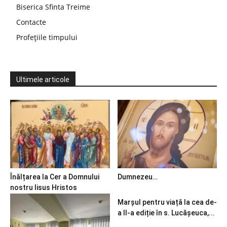
Biserica Sfinta Treime
Contacte
Profețiile timpului
Ultimele articole
Înălțarea la Cer a Domnului
Dumnezeu…
nostru Iisus Hristos
Marșul pentru viață la cea de-
a II-a ediție în s. Lucășeuca,...