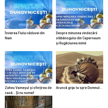
Învierea Fiului văduvei din
Despre minunea vindecării
Nain
slăbănogului din Capernaum
și Rugăciunea inimii
Zaheu Vameșul și sfințirea de
Aruncă grija ta spre Domnul…
casă… Și nu numai!