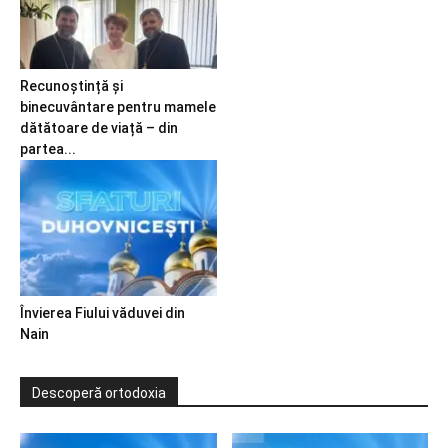
Recunoștință și
binecuvântare pentru mamele
dătătoare de viață – din
partea...
Învierea Fiului văduvei din
Nain
Descoperă ortodoxia