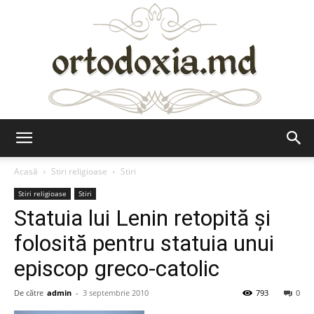
Ortodoxia.md
Acasă
Stiri religioase
Stiri
Stiri religioase
Stiri
Statuia lui Lenin retopită şi
folosită pentru statuia unui
episcop greco-catolic
De către
admin
-
3 septembrie 2010
793
0