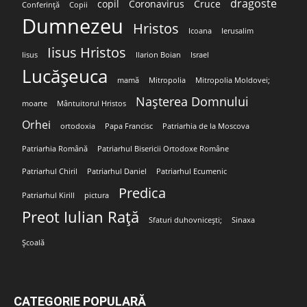
dragoste
copil
Coronavirus
Cruce
Conferință
Copii
Dumnezeu
Hristos
Icoana
Ierusalim
Iisus Hristos
Iisus
Ilarion Boian
Israel
Lucășeuca
mamă
Mitropolia
Mitropolia Moldovei;
Nașterea Domnului
moarte
Mântuitorul Hristos
Orhei
ortodoxia
Papa Francisc
Patriarhia de la Moscova
Patriarhia Română
Patriarhul Bisericii Ortodoxe Române
Patriarhul Chiril
Patriarhul Daniel
Patriarhul Ecumenic
Predica
Patriarhul Kirill
pictura
Preot Iulian Rață
Sfaturi duhovnicești;
Sinaxa
Școală
CATEGORIE POPULARĂ