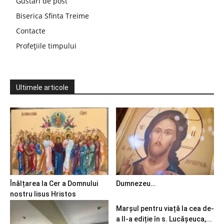
Gustări de post
Biserica Sfinta Treime
Contacte
Profețiile timpului
Ultimele articole
Înălțarea la Cer a Domnului
Dumnezeu…
nostru Iisus Hristos
Marșul pentru viață la cea de-
a II-a ediție în s. Lucășeuca,...