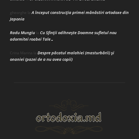
A început construcţia primei mănăstiri ortodoxe din
gheorghe
la
Japonia
Radu Mungiu
Cu Sfinții odihnește Doamne sufletul nou
la
adormitei roabei Tale…
Despre păcatul malahiei (masturbării) şi
Crina Marina
la
onaniei (pazei de a nu avea copii)