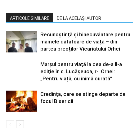
ARTICOLE SIMILARE
DE LA ACELAȘI AUTOR
Recunoștință și binecuvântare pentru
mamele dătătoare de viață – din
partea preoților Vicariatului Orhei
Marșul pentru viață la cea de-a II-a
ediție în s. Lucășeuca, r-l Orhei:
„Pentru viață, cu inimă curată”
Credința, care se stinge departe de
focul Bisericii