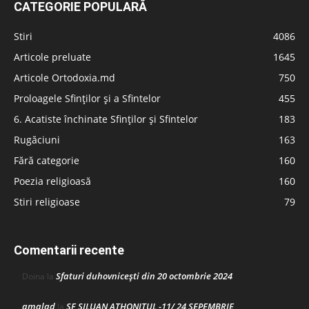
CATEGORIE POPULARĂ
Stiri
4086
Articole preluate
1645
Articole Ortodoxia.md
750
Proloagele Sfinților și a Sfintelor
455
6. Acatiste închinate Sfinților și Sfintelor
183
Rugăciuni
163
Fără categorie
160
Poezia religioasă
160
Stiri religioase
79
Comentarii recente
Sfaturi duhovnicești din 20 octombrie 2024
Doina
la
amalad
SF SILUAN ATHONITUL -11/ 24 SEPEMBRIE
la