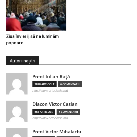
Ziua Învierii, să ne luminăm
popoare…
Autorii noștri
Preot Iulian Raţă
3878 ARTICOLE
6 COMENTARII
http://www.ortodoxia.md
Diacon Victor Casian
581 ARTICOLE
5 COMENTARII
http://www.ortodoxia.md
Preot Victor Mihalachi