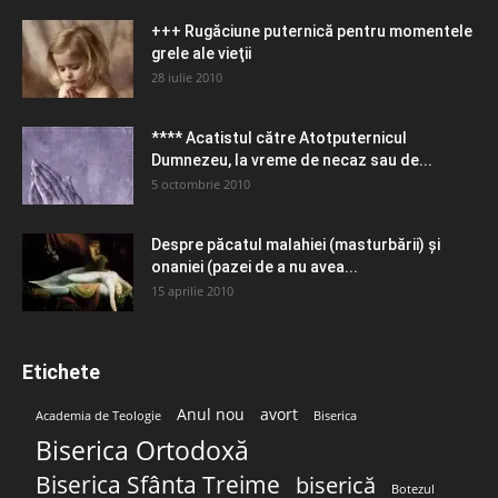
+++ Rugăciune puternică pentru momentele
grele ale vieţii
28 iulie 2010
**** Acatistul către Atotputernicul
Dumnezeu, la vreme de necaz sau de...
5 octombrie 2010
Despre păcatul malahiei (masturbării) şi
onaniei (pazei de a nu avea...
15 aprilie 2010
Etichete
Anul nou
avort
Academia de Teologie
Biserica
Biserica Ortodoxă
Biserica Sfânta Treime
biserică
Botezul