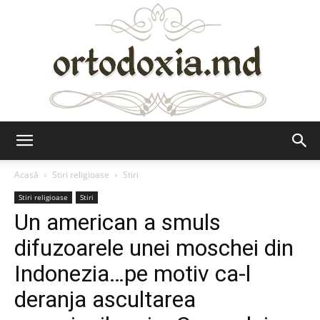
Ortodoxia.md
Acasă
Stiri religioase
Stiri
Stiri religioase
Stiri
Un american a smuls
difuzoarele unei moschei din
Indonezia…pe motiv ca-l
deranja ascultarea