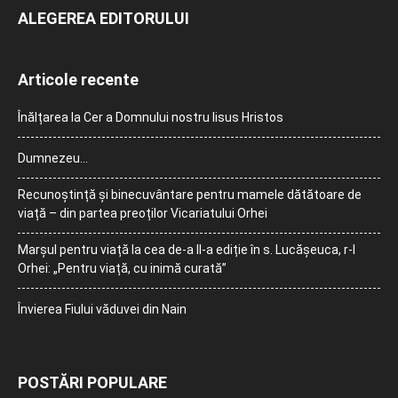
ALEGEREA EDITORULUI
Articole recente
Înălțarea la Cer a Domnului nostru Iisus Hristos
Dumnezeu…
Recunoștință și binecuvântare pentru mamele dătătoare de
viață – din partea preoților Vicariatului Orhei
Marșul pentru viață la cea de-a II-a ediție în s. Lucășeuca, r-l
Orhei: „Pentru viață, cu inimă curată”
Învierea Fiului văduvei din Nain
POSTĂRI POPULARE