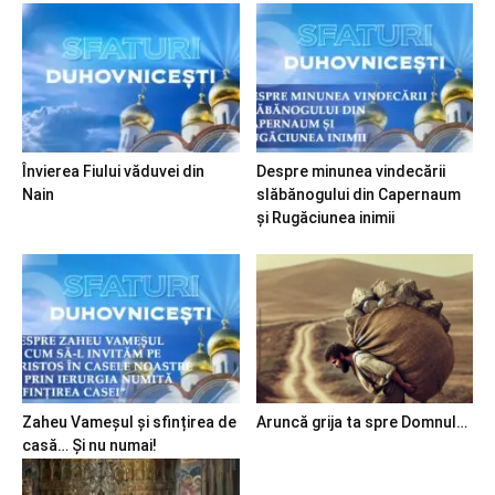
Învierea Fiului văduvei din
Despre minunea vindecării
Nain
slăbănogului din Capernaum
și Rugăciunea inimii
Zaheu Vameșul și sfințirea de
Aruncă grija ta spre Domnul…
casă… Și nu numai!