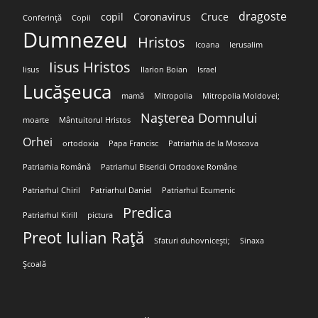
dragoste
copil
Coronavirus
Cruce
Conferință
Copii
Dumnezeu
Hristos
Icoana
Ierusalim
Iisus Hristos
Iisus
Ilarion Boian
Israel
Lucășeuca
mamă
Mitropolia
Mitropolia Moldovei;
Nașterea Domnului
moarte
Mântuitorul Hristos
Orhei
ortodoxia
Papa Francisc
Patriarhia de la Moscova
Patriarhia Română
Patriarhul Bisericii Ortodoxe Române
Patriarhul Chiril
Patriarhul Daniel
Patriarhul Ecumenic
Predica
Patriarhul Kirill
pictura
Preot Iulian Rață
Sfaturi duhovnicești;
Sinaxa
Școală