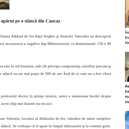
a apărut pe o stâncă din Caucaz
În
itatea Arhâzul de Jos fraţii Serghei şi Anatolie Varcenko au descoperit
Do
Hr
ctor necunoscut a zugrăvit faţa Mântuitorului cu dimensiunile 130 x 80
a este în stil bizantin, atât cât priveşte componenţa culorilor, precum şi
pe stâncă nu are mai puţin de 500 de ani. Însă de ce oare nu a fost văzut
Re
bi
profesorul doctor în ştiinţe istorice, autor a numeroase lucrări despre
ma
vi
acest chip mai înainte nu era aici.
ne Valentin, locuitor al Arhâzului de Jos, vânzător de miere turiştilor-
 stâncă. Se vorbeşte că el apare în timpul războaielor şi la vremuri grele.