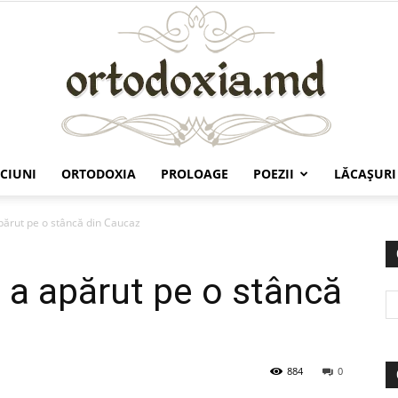
CIUNI
ORTODOXIA
PROLOAGE
POEZII
LĂCAŞURI
Ortodoxia.md
apărut pe o stâncă din Caucaz
s a apărut pe o stâncă
884
0