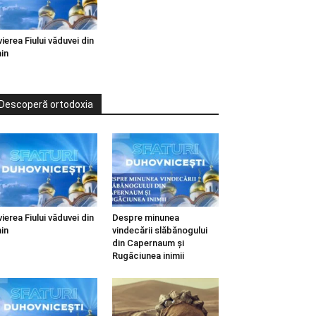
vierea Fiului văduvei din
in
Descoperă ortodoxia
vierea Fiului văduvei din
Despre minunea
in
vindecării slăbănogului
din Capernaum și
Rugăciunea inimii