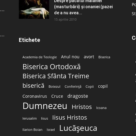
Despre păcatul malahiei
Po
(masturbării) şi onaniei (pazei
de a nu avea...
St
15 aprilie 2010
C
Etichete
Anul nou
avort
Academia de Teologie
Biserica
Biserica Ortodoxă
Biserica Sfânta Treime
biserică
copil
Botezul
Conferință
Copii
dragoste
Coronavirus
Cruce
Dumnezeu
Hristos
Icoana
Iisus Hristos
Ierusalim
Iisus
Lucășeuca
Ilarion Boian
Israel