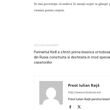
Se mai povesteşte că undeva în munţii noştri se găseşte 
vremuri pentru creştini.
Articolul precedent
Patriarhul Kirill a sfintit prima biserica ortodoxa
din Rusia construita si destinata in mod specia
casatoriilor
Preot Iulian Raţă
http://www.ortodoxia.md
Preot Iulian Rață parohul biser