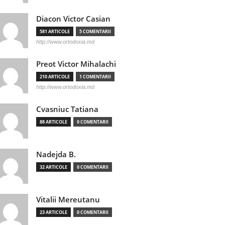
Diacon Victor Casian
581 ARTICOLE
5 COMENTARII
http://www.ortodoxia.md
Preot Victor Mihalachi
210 ARTICOLE
1 COMENTARII
http://www.ortodoxia.md
Cvasniuc Tatiana
88 ARTICOLE
0 COMENTARII
Nadejda B.
32 ARTICOLE
0 COMENTARII
Vitalii Mereutanu
23 ARTICOLE
0 COMENTARII