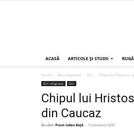
ACASĂ
ARTICOLE ŞI STUDII
RUGĂ
Acasă
Stiri religioase
Stiri
Chipul lui Hristos a 
Stiri religioase
Stiri
Chipul lui Hristo
din Caucaz
De către
Preot Iulian Raţă
-
5 octombrie 2010