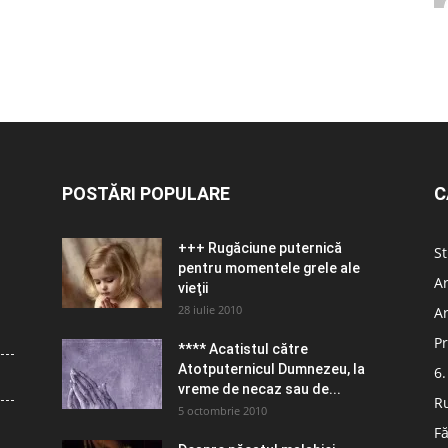
POSTĂRI POPULARE
C
+++ Rugăciune puternică
St
pentru momentele grele ale
Ar
vieţii
28 iulie 2010
Ar
Pr
**** Acatistul către
Atotputernicul Dumnezeu, la
6.
vreme de necaz sau de...
R
5 octombrie 2010
Fă