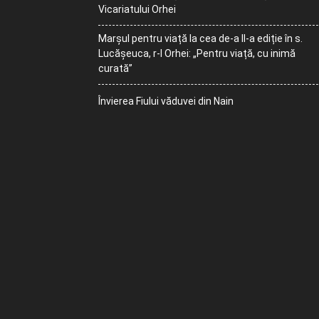
Vicariatului Orhei
Marșul pentru viață la cea de-a II-a ediție în s.
Lucășeuca, r-l Orhei: „Pentru viață, cu inimă
curată”
Învierea Fiului văduvei din Nain