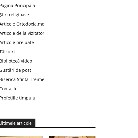
Pagina Principala
Știri religioase
Articole Ortodoxia.md
Articole de la vizitatori
Articole preluate
Tâlcuiri
Bibliotecă video
Gustări de post
Biserica Sfinta Treime
Contacte
Profețiile timpului
Ultimele articole