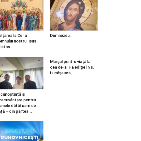
ălțarea la Cer a
Dumnezeu…
mnului nostru Iisus
istos
Marșul pentru viață la
cea de-a II-a ediție în s.
Lucășeuca,...
cunoștință și
necuvântare pentru
mele dătătoare de
ață – din partea...