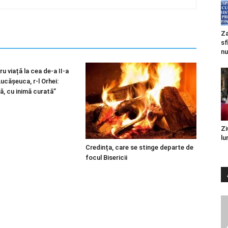
Za
sf
nu
u viață la cea de-a II-a
 Lucășeuca, r-l Orhei:
ă, cu inimă curată”
Zi
lu
Credința, care se stinge departe de
focul Bisericii