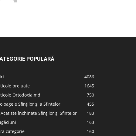
ATEGORIE POPULARĂ
iri
4086
ticole preluate
1645
ticole Ortodoxia.md
750
oloagele Sfinților și a Sfintelor
455
 Acatiste închinate Sfinților și Sfintelor
183
ugăciuni
163
ră categorie
160