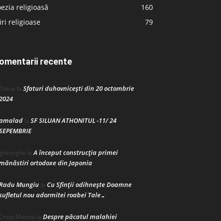
ezia religioasă
160
iri religioase
79
omentarii recente
Sfaturi duhovnicești din 20 octombrie
Doina
la
2024
amalad
SF SILUAN ATHONITUL -11/ 24
la
SEPEMBRIE
A început construcţia primei
gheorghe
la
mănăstiri ortodoxe din Japonia
Radu Mungiu
Cu Sfinții odihnește Doamne
la
sufletul nou adormitei roabei Tale…
Despre păcatul malahiei
Crina Marina
la