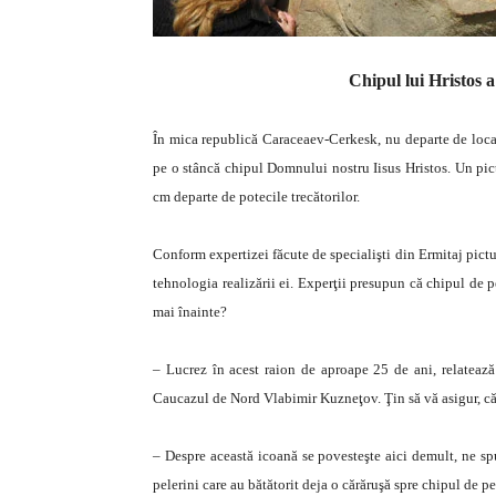
Chipul lui Hristos 
În mica republică Caraceaev-Cerkesk, nu departe de local
pe o stâncă chipul Domnului nostru Iisus Hristos. Un pi
cm departe de potecile trecătorilor.
Conform expertizei făcute de specialişti din Ermitaj pictur
tehnologia realizării ei. Experţii presupun că chipul de 
mai înainte?
– Lucrez în acest raion de aproape 25 de ani, relatează 
Caucazul de Nord Vlabimir Kuzneţov. Ţin să vă asigur, că 
– Despre această icoană se povesteşte aici demult, ne spu
pelerini care au bătătorit deja o cărăruşă spre chipul de pe