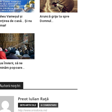
heu Vameșul și
Aruncă grija ta spre
ințirea de casă… Și nu
Domnul…
mai!
ua Învierii, să ne
minăm popoare…
Autorii noștri
Preot Iulian Raţă
3878 ARTICOLE
6 COMENTARII
http://www.ortodoxia.md