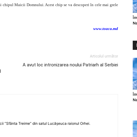
şi chipul Maicii Domnului. Acest chip se va descoperi în cele mai grele
În
Na
www.toaca.md
Articolul următor
A avut loc intronizarea noului Patriarh al Serbiei
l
În
Na
icii ”Sfânta Treime” din satul Lucășeuca raionul Orhei.