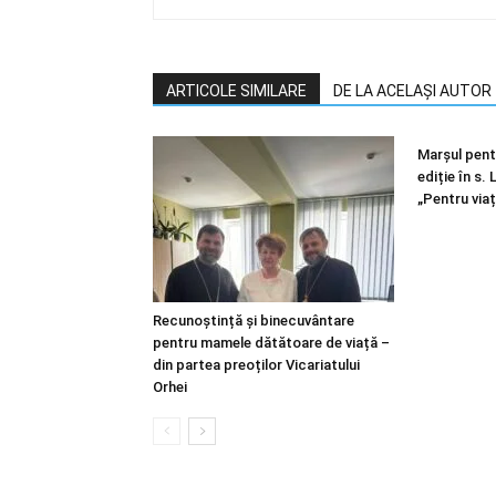
ARTICOLE SIMILARE
DE LA ACELAȘI AUTOR
Marșul pentr
ediție în s.
„Pentru viaț
Recunoștință și binecuvântare
pentru mamele dătătoare de viață –
din partea preoților Vicariatului
Orhei