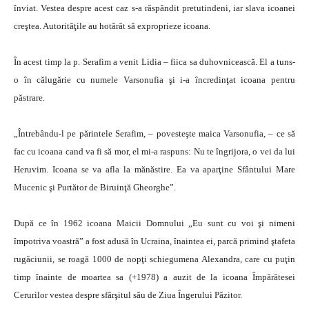
înviat. Vestea despre acest caz s-a răspândit pretutindeni, iar slava icoanei
creştea. Autorităţile au hotărât să exproprieze icoana.
În acest timp la p. Serafim a venit Lidia – fiica sa duhovnicească. El a tuns-
o în călugărie cu numele Varsonufia şi i-a încredinţat icoana pentru
păstrare.
„Întrebându-l pe părintele Serafim, – povesteşte maica Varsonufia, – ce să
fac cu icoana cand va fi să mor, el mi-a raspuns: Nu te îngrijora, o vei da lui
Heruvim. Icoana se va afla la mănăstire. Ea va aparţine Sfântului Mare
Mucenic şi Purtător de Biruinţă Gheorghe”.
După ce în 1962 icoana Maicii Domnului „Eu sunt cu voi şi nimeni
împotriva voastră” a fost adusă în Ucraina, înaintea ei, parcă primind ştafeta
rugăciunii, se roagă 1000 de nopţi schiegumena Alexandra, care cu puţin
timp înainte de moartea sa (+1978) a auzit de la icoana Împărătesei
Cerurilor vestea despre sfârşitul său de Ziua Îngerului Păzitor.