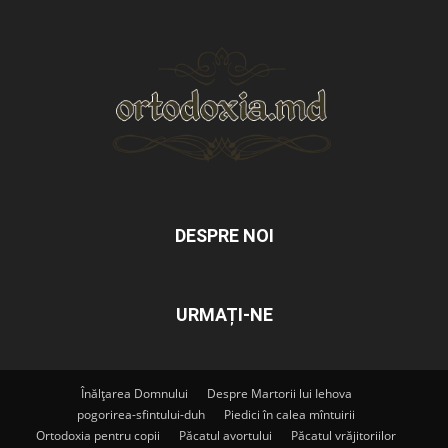
DESPRE NOI
URMAȚI-NE
Înălțarea Domnului
Despre Martorii lui Iehova
pogorirea-sfintului-duh
Piedici în calea mîntuirii
Ortodoxia pentru copii
Păcatul avortului
Păcatul vrăjitoriilor