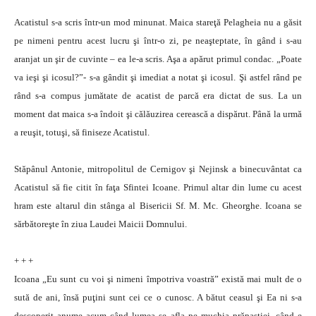
Acatistul s-a scris într-un mod minunat. Maica stareţă Pelagheia nu a găsit
pe nimeni pentru acest lucru şi într-o zi, pe neaşteptate, în gând i s-au
aranjat un şir de cuvinte – ea le-a scris. Aşa a apărut primul condac. „Poate
va ieşi şi icosul?”- s-a gândit şi imediat a notat şi icosul. Şi astfel rând pe
rând s-a compus jumătate de acatist de parcă era dictat de sus. La un
moment dat maica s-a îndoit şi călăuzirea cerească a dispărut. Până la urmă
a reuşit, totuşi, să finiseze Acatistul.
Stăpânul Antonie, mitropolitul de Cernigov şi Nejinsk a binecuvântat ca
Acatistul să fie citit în faţa Sfintei Icoane. Primul altar din lume cu acest
hram este altarul din stânga al Bisericii Sf. M. Mc. Gheorghe. Icoana se
sărbătoreşte în ziua Laudei Maicii Domnului.
+ + +
Icoana „Eu sunt cu voi şi nimeni împotriva voastră” există mai mult de o
sută de ani, însă puţini sunt cei ce o cunosc. A bătut ceasul şi Ea ni s-a
descoperit anume acum când lumea se afla pe muchia prăpastiei, când e