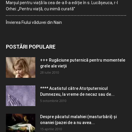
Marșul pentru viață la cea de-a II-a ediție în s. Lucășeuca, r-l
Orhei: „Pentru viață, cu inimă curată”
Învierea Fiului văduvei din Nain
POSTĂRI POPULARE
+++ Rugăciune puternică pentru momentele
grele ale vieţii
28 iulie 2010
**** Acatistul către Atotputernicul
Dumnezeu, la vreme de necaz sau de...
5 octombrie 2010
Despre păcatul malahiei (masturbării) şi
onaniei (pazei de a nu avea...
15 aprilie 2010