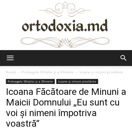
Ortodoxia.md
Acasă
Proloagele Sfinților și a Sfintelor
Icoane și minuni proslăvite
Proloagele Sfinților și a Sfintelor
Icoane și minuni proslăvite
Icoana Făcătoare de Minuni a
Maicii Domnului „Eu sunt cu
voi şi nimeni împotriva
voastră”