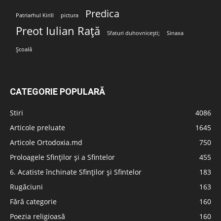
Predica
Patriarhul Kirill
pictura
Preot Iulian Rață
Sfaturi duhovnicești;
Sinaxa
Școală
CATEGORIE POPULARĂ
Stiri
4086
Articole preluate
1645
Articole Ortodoxia.md
750
Proloagele Sfinților și a Sfintelor
455
6. Acatiste închinate Sfinților și Sfintelor
183
Rugăciuni
163
Fără categorie
160
Poezia religioasă
160