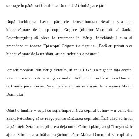
se roage Împărătesei Cerului ca Domnul să trimită pace ţării.
După închiderea Lavrei părintele ieroschimonah Serafim şi-a luat
binecuvântare de la episcopul Grigore (ulterior Mitropolit al Sankt-
Petersburgului) să plece la tratament în Vâriţa, întrebându-l cum să
procedeze cu icoana. Episcopul Grigore i-a răspuns: „Dacă aţi primit-o ca
binecuvântare de la un sfânt, atunci trebuie s-o păstraţi”.
Ieroschimonahul din Vâriţa Serafim, în anul 1937, s-a rugat în faţa acestei
icoane o mie de zile şi nopţi, cerând de la Împărăteasa Cerului ca Domnul
să trimită pace Rusiei. Nenumărate minuni se arătau de la icoana Maicii
Domnului.
Odată o familie – soţul cu soţia împreună cu copilul bolnav – a venit din
Sankt-Petersburg să se roage pentru sănătatea copilului. Însă când au intrat
la părintele Serafim, copilul era deja mort. Părinţii plângeau şi îl rugau să le
ajute. Sfinţia sa a înălţat rugăciuni către Maica Domnului şi copilul a