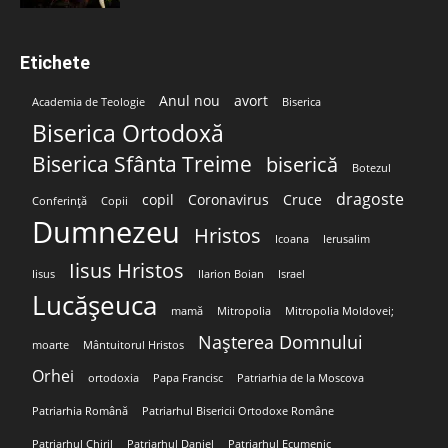
Etichete
Anul nou
avort
Academia de Teologie
Biserica
Biserica Ortodoxă
Biserica Sfânta Treime
biserică
Botezul
dragoste
copil
Coronavirus
Cruce
Conferință
Copii
Dumnezeu
Hristos
Icoana
Ierusalim
Iisus Hristos
Iisus
Ilarion Boian
Israel
Lucășeuca
mamă
Mitropolia
Mitropolia Moldovei;
Nașterea Domnului
moarte
Mântuitorul Hristos
Orhei
ortodoxia
Papa Francisc
Patriarhia de la Moscova
Patriarhia Română
Patriarhul Bisericii Ortodoxe Române
Patriarhul Chiril
Patriarhul Daniel
Patriarhul Ecumenic