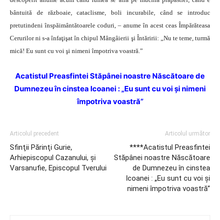
bântuită de războaie, cataclisme, boli incurabile, când se introduc
pretutindeni înspăimântătoarele coduri, – anume în acest ceas Împărăteasa
Cerurilor ni s-a înfaţişat în chipul Mângâierii şi Întăririi: „Nu te teme, turmă
mică! Eu sunt cu voi şi nimeni împotriva voastră.”
Acatistul Preasfintei Stăpânei noastre Născătoare de
Dumnezeu
în cinstea Icoanei : „Eu sunt cu voi şi nimeni
împotriva voastră”
Articolul precedent
Articolul următor
Sfinţii Părinţi Gurie,
****Acatistul Preasfintei
Arhiepiscopul Cazanului, şi
Stăpânei noastre Născătoare
Varsanufie, Episcopul Tverului
de Dumnezeu în cinstea
Icoanei : „Eu sunt cu voi şi
nimeni împotriva voastră”