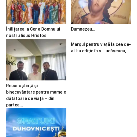
Înălțarea la Cer a Domnului
Dumnezeu…
nostru Iisus Hristos
Marșul pentru viață la cea de-
a II-a ediție în s. Lucășeuca,...
Recunoștință și
binecuvântare pentru mamele
dătătoare de viață – din
partea...