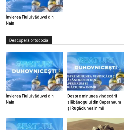
Învierea Fiului văduvei din
Nain
Descoperă ortodoxia
Învierea Fiului văduvei din
Despre minunea vindecării
Nain
slăbănogului din Capernaum
și Rugăciunea inimii