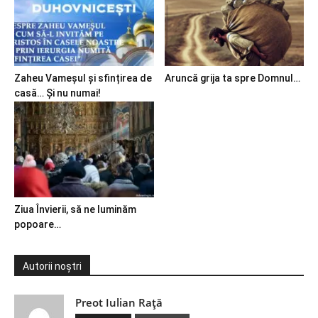
Zaheu Vameșul și sfințirea de
Aruncă grija ta spre Domnul…
casă… Și nu numai!
Ziua Învierii, să ne luminăm
popoare…
Autorii noștri
Preot Iulian Raţă