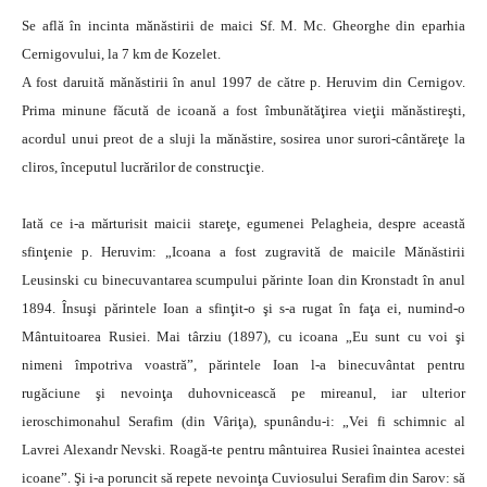
Se află în incinta mănăstirii de maici Sf. M. Mc. Gheorghe din eparhia
Cernigovului, la 7 km de Kozelet.
A fost daruită mănăstirii în anul 1997 de către p. Heruvim din Cernigov.
Prima minune făcută de icoană a fost îmbunătăţirea vieţii mănăstireşti,
acordul unui preot de a sluji la mănăstire, sosirea unor surori-cântăreţe la
cliros, începutul lucrărilor de construcţie.
Iată ce i-a mărturisit maicii stareţe, egumenei Pelagheia, despre această
sfinţenie p. Heruvim: „Icoana a fost zugravită de maicile Mănăstirii
Leusinski cu binecuvantarea scumpului părinte Ioan din Kronstadt în anul
1894. Însuşi părintele Ioan a sfinţit-o şi s-a rugat în faţa ei, numind-o
Mântuitoarea Rusiei. Mai târziu (1897), cu icoana „Eu sunt cu voi şi
nimeni împotriva voastră”, părintele Ioan l-a binecuvântat pentru
rugăciune şi nevoinţa duhovnicească pe mireanul, iar ulterior
ieroschimonahul Serafim (din Vâriţa), spunându-i: „Vei fi schimnic al
Lavrei Alexandr Nevski. Roagă-te pentru mântuirea Rusiei înaintea acestei
icoane”. Şi i-a poruncit să repete nevoinţa Cuviosului Serafim din Sarov: să