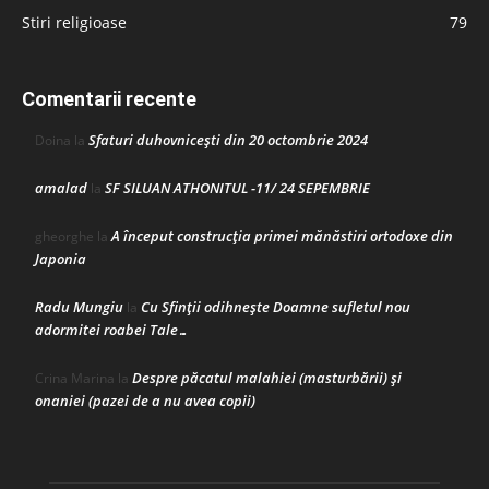
Stiri religioase
79
Comentarii recente
Sfaturi duhovnicești din 20 octombrie 2024
Doina
la
amalad
SF SILUAN ATHONITUL -11/ 24 SEPEMBRIE
la
A început construcţia primei mănăstiri ortodoxe din
gheorghe
la
Japonia
Radu Mungiu
Cu Sfinții odihnește Doamne sufletul nou
la
adormitei roabei Tale…
Despre păcatul malahiei (masturbării) şi
Crina Marina
la
onaniei (pazei de a nu avea copii)