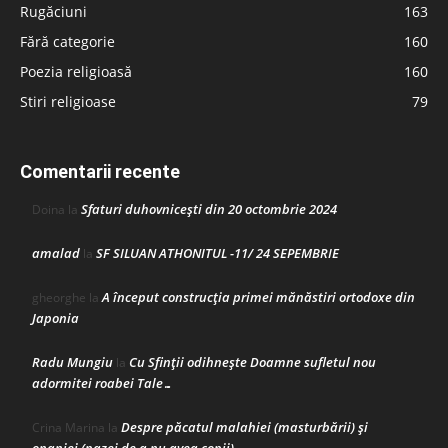
Rugăciuni
163
Fără categorie
160
Poezia religioasă
160
Stiri religioase
79
Comentarii recente
Sfaturi duhovnicești din 20 octombrie 2024
Doina
la
amalad
SF SILUAN ATHONITUL -11/ 24 SEPEMBRIE
la
A început construcţia primei mănăstiri ortodoxe din
gheorghe
la
Japonia
Radu Mungiu
Cu Sfinții odihnește Doamne sufletul nou
la
adormitei roabei Tale…
Despre păcatul malahiei (masturbării) şi
Crina Marina
la