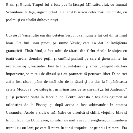
8 ani şi 9 luni. Trupul lui a fost pus în lăcaşul Mîntuitorului, cu hramul
Schimbării la faţă, îngropîndu-l la altarul bisericii celei mari, cu cinste, cu
psalmi şi cu cîntări duhovniceşti.
Cuviosul Varsanufie era din cetatea Serpuhova, numele lui cel dintîi fiind
Ioan. Era fiul unui preot, pe nume Vasile, care l-a dat la învăţătura
gramaticii. Tînăr fiind, a fost robit de tătarii din Crîm. Acolo le slujea cu
toată osîrdia, dormind puţin şi cîntînd psalmii pe care îi ţinea minte, iar
necredincioşii, văzîndu-l bun la fire, nefăţarnic şi smerit, slujindu-le fără
împotrivire, se mirau de dînsul şi i-au poruncit să petreacă liber. După trei
ani a fost răscumpărat de tatăl său de la tătari şi s-a dus la împărăteasca
cetate Moscova. S-a călugărit în mănăstirea ce se cheamă „a lui Andronic”
şi îşi petrecea viaţa în fapte bune. Pentru aceasta a fos ales egumen al
mănăstirii de la Pişnoşi şi după aceea a fost arhimandrit în cetatea
Cazanului. Acolo a zidit o mănăstire cu biserică şi chilii, vieţuind bine şi
fiind plăcut lui Dumnezeu, cu înfrînare multă şi cu priveghere, chinuindu-şi
trupul cu un lanţ pe care îl purta în jurul trupului, neştiindu-l nimeni. Era