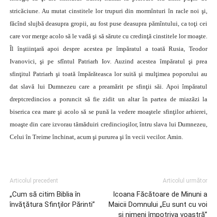
stricăciune. Au mutat cinstitele lor trupuri din mormînturi în racle noi şi,
făcînd slujbă deasupra gropii, au fost puse deasupra pămîntului, ca toţi cei
care vor merge acolo să le vadă şi să sărute cu credinţă cinstitele lor moaşte.
Îl înştiinţară apoi despre acestea pe împăratul a toată Rusia, Teodor
Ivanovici, şi pe sfîntul Patriarh Iov. Auzind acestea împăratul şi prea
sfinţitul Patriarh şi toată împărăteasca lor suită şi mulţimea poporului au
dat slavă lui Dumnezeu care a preamărit pe sfinţii săi. Apoi împăratul
dreptcredincios a poruncit să fie zidit un altar în partea de miazăzi la
biserica cea mare şi acolo să se pună la vedere moaştele sfinţilor arhierei,
moaşte din care izvorau tămăduiri credincioşilor, întru slava lui Dumnezeu,
Celui în Treime închinat, acum şi pururea şi în vecii vecilor. Amin.
Articolul precedent
Articolul următor
„Cum să citim Biblia în
Icoana Făcătoare de Minuni a
învăţătura Sfinţilor Părinti”
Maicii Domnului „Eu sunt cu voi
şi nimeni împotriva voastră”