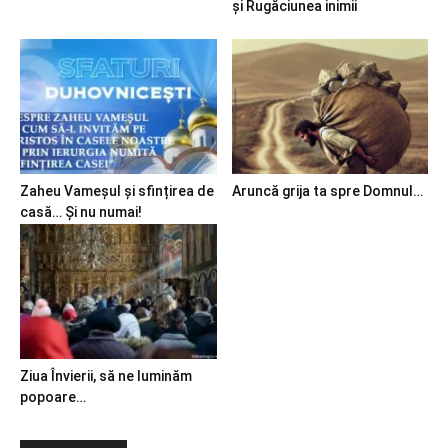
și Rugăciunea inimii
Zaheu Vameșul și sfințirea de
Aruncă grija ta spre Domnul…
casă… Și nu numai!
Ziua Învierii, să ne luminăm
popoare…