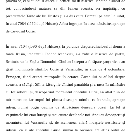
pravila sa, ci şi atunci îl duceau ucenicii săi în biserică. Iar cînd a slăbit de
tot, cunoscîndu-şi mutarea sa din lumea aceasta, s-a împărtăşit cu
preacuratele Taine ale lui Hristos şi s-a dus către Domnul pe care l-a iubit,
în anul 7084 (l576 după Hristos). A fost îngropat în acea mănăstire, aproape
de Cuviosul Gurie.
În anul 7104 (l596 după Hristos), la porunca dreptcredinciosului domn a
toată Rusia, împăratul Teodor Ivanovici, s-a zidit o biserică de piatră,
Schimbarea la Faţă a Domnului. Cînd au început a fi săpate şanţurile, s-au
găsit mormintele sfinţilor Gurie şi Varsanufie, în ziua de 4 octombrie.
Ermogen, fiind atunci mitropolit în cetatea Cazanului şi aflînd despre
aceasta, a săvîrşit Sfînta Liturghie cîntînd panahida şi a mers în mănăstire
cu tot soborul şi, descoperind mormîntul Sfîntului Gurie, l-a aflat plin de
mir mirositor, iar trupul lui plutea deasupra mirului ca buretele, aproape
întreg, numai puţin cuprins de stricăciune deasupra buzei. La fel şi
veşmintele lui erau întregi şi mai curate decît cele noi. Apoi au descoperit şi
mormîntul lui Varsanufie şi, de asemenea, aflară moaştele nestricate şi
întregi, ca şi ale sfîntului Gurie, numai la picioare era atins puţin de