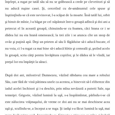
înţelept, a rugat pe tatăl său să nu se grăbească a crede pe clevetitori şi să
nu aducă ruşine casei. Şi, cercetînd cu de-amănuntul cele spuse şi
înştiinţîndu-se că este nevinovat, l-a scăpat de la moarte. Însă tatăl lui, orbit
şi biruit de mînie, l-a băgat pe cel năpăstuit într-o groapă adîncă şi doi ani a
petrecut el în această groapă, chinuindu-se cu foamea, căci hrana ce i se
dădea lui nu era hrană omenească; la trei zile i se arunca cîte un snop de
ovăz şi puţină apă. Deşi un prieten al său îi făgăduise să-i aducă bucate, el
nu voia, ci l-a rugat ca mai bine să-i aducă hîrtie şi cerneală şi, şezînd acolo
în groapă, scria cărţi pentru învăţătura copiilor, şi le dădea să le vîndă, iar
preţul lor era împărţit la săraci.
După doi ani, milostivul Dumnezeu, văzînd răbdarea cea mare a robului
Său, care fără de vină pătimea unele ca acestea, a binevoit să-l elibereze din
iadul acelei închisori şi i-a deschis, prin mîna nevăzută a puterii Sale, uşa
temniţei. Grigorie, văzînd lumină la uşă, s-a înspăimîntat, părîndu-i-se că
este nălucirea vrăjmaşului, de vreme ce doi ani nu se mai deschisese acea
uşă şi, sculîndu-se, a început a se ruga. Şi iarăşi s-a făcut lumină la uşă, mai