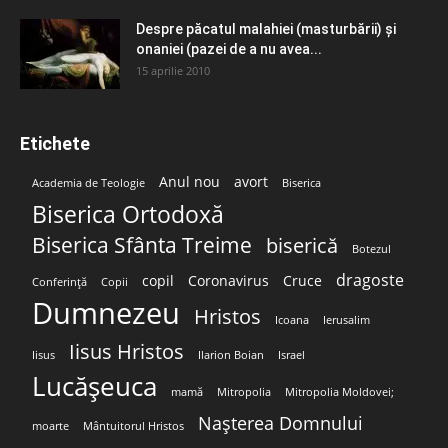
Despre păcatul malahiei (masturbării) şi
onaniei (pazei de a nu avea...
15 aprilie 2010
Etichete
Anul nou
avort
Academia de Teologie
Biserica
Biserica Ortodoxă
Biserica Sfânta Treime
biserică
Botezul
dragoste
copil
Coronavirus
Cruce
Conferință
Copii
Dumnezeu
Hristos
Icoana
Ierusalim
Iisus Hristos
Iisus
Ilarion Boian
Israel
Lucășeuca
mamă
Mitropolia
Mitropolia Moldovei;
Nașterea Domnului
moarte
Mântuitorul Hristos