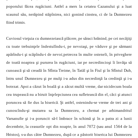
poporului făcea rugăciuni. Astfel a mers la cetatea Cazanului şi a luat
scaunul său, nerăpind stăpînirea, nici gonind cinstea, ci de la Dumnezeu
fiind trimis.
Cuviosul vieţuia cu dumnezeiască plăcere, pe săraci hrănind, pe cei necăjiţi
cu toate trebuinţele îndestulîndu-i, pe nevoiaşi, pe văduve şi pe sărmani
apărîndu-i şi scăpîndu-i de nevoi;petrecea în multe osteneli, în priveghere
de toată noaptea şi pururea în rugăciuni, iar pe necredincioşi îi învăţa să
cunoască şi să creadă în Sfînta Treime, în Tatăl şi în Fiul şi în Sfîntul Duh,
întru unul Dumnezeu şi pe mulţi i-a adus din necredinţă la credinţă şi i-a
botezat. Apoi a căzut în boală şi a zăcut multă vreme, dar nicidecum boala
cea trupească nu a biruit înţelepciunea cea sufletească din el, căci şi atunci
poruncea să fie dus la biserică. Şi astfel, ostenindu-se vreme de trei ani şi
cunoscîndu-şi mutarea sa la Dumnezeu, a chemat pe arhimandritul
Varsanufie şi i-a poruncit să-l îmbrace în schimă şi în a patra zi a lunii
decembrie, la ceasurile opt din noapte, în anul 7072 (sau anul 1564 de la
Hristos), s-a dus către Dumnezeu, după ce a păstorit biserica lui Dumnezeu