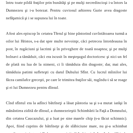
întru toate pildă fraţilor prin bunătăţi şi pe mulţi necredincioşi i-a întors la
Dumnezeu şi i-a botezat. Pentru cuviosul arhiereu Gurie avea dragoste
nefăţarnică şi i se supunea lui în toate.
A fost ales episcop în cetatea Tferul şi bine păstorind cuvîntătoarea turmă a
oilor lui Hristos, s-a dat spre multe nevoinţe, căci petrecea întotdeauna în
post, în rugăciuni şi lacrimi şi în priveghere de toată noaptea; şi pe mulţi
bolnavi a tămăduit, căci era iscusit în meşteşugul doctoricesc şi nici un fel
de plată nu lua de la nimeni, ci îi tămăduia din dragoste; dar, mai ales,
tămăduia patimi sufleteşti cu darul Duhului Sfînt. Cu lucrul mîinilor lui
făcea camilafce greceşti, pe care le trimitea fraţilor săi, rugîndu-i să se roage
şi ei lui Dumnezeu pentru dînsul.
Cînd sfîntul era la adînci bătrîneţi a lăsat păstoria sa şi s-a mutat iarăşi în
mănăstirea zidită de dînsul, a dumnezeieştii Schimbării la Faţă a Domnului,
din cetatea Caucazului, şi a luat pe sine marele chip (s-a făcut schimnic).
Apoi, fiind cuprins de bătrîneţe şi de slăbiciune mare, nu şi-a schimbat