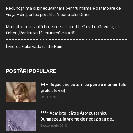
Recunoștință și binecuvântare pentru mamele dătătoare de
viață – din partea preoților Vicariatului Orhei
Marșul pentru viață la cea de-a II-a ediție în s. Lucășeuca, r-l
Orhei: „Pentru viață, cu inimă curată”
Învierea Fiului văduvei din Nain
POSTĂRI POPULARE
+++ Rugăciune puternică pentru momentele
grele ale vieţii
28 iulie 2010
**** Acatistul către Atotputernicul
Dumnezeu, la vreme de necaz sau de...
5 octombrie 2010