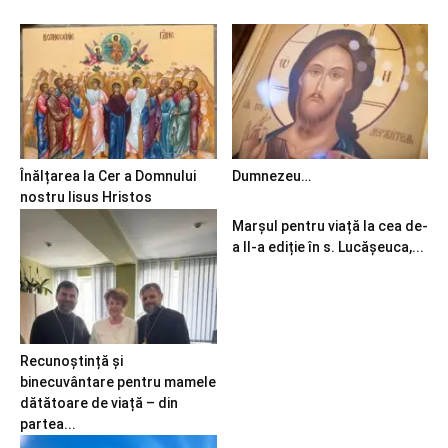
Înălțarea la Cer a Domnului
Dumnezeu…
nostru Iisus Hristos
Marșul pentru viață la cea de-
a II-a ediție în s. Lucășeuca,...
Recunoștință și
binecuvântare pentru mamele
dătătoare de viață – din
partea...