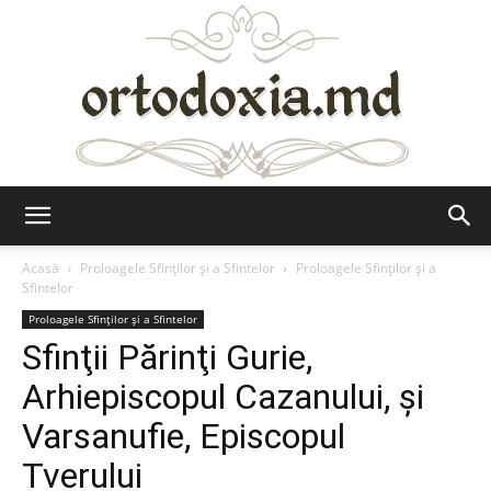
Ortodoxia.md
Acasă
Proloagele Sfinților și a Sfintelor
Proloagele Sfinților și a
Sfintelor
Proloagele Sfinților și a Sfintelor
Sfinţii Părinţi Gurie,
Arhiepiscopul Cazanului, şi
Varsanufie, Episcopul
Tverului