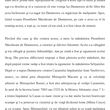
mare decît prima oară. Apropiindu-se, Grigorie a atins uşa cu mîna şi îndată
uşa s-a deschis şi el a cunoscut că este voinţa lui Dumnezeu să fie liber din
acea închisoare şi s-a rugat lui Dumnezeu cu rugăciuni de mulţumire. Apoi,
luînd icoana Preasfintei Născătoare de Dumnezeu, pe care o avea cu el în
temniţa aceea, a ieşit şi, cu toate că era ziuă, n-a fost văzut de nimeni.
Plecînd din casa şi din cetatea aceea, a mers la mănăstirea Preasfintei
Născătoare de Dumnezeu, a cinstitei şi slăvitei Adormiri. Acolo s-a călugărit
şi era călugăr şi pustnic îmbunătăţit; mai pe urmă a fost şi egumenul acelui
lăcaş. Din pricina slăbiciunii trupeşti a lăsat păstoria acelei mănăstiri, dar
după puţină vreme iarăşi a fost trimis la egumenie în mănăstirea Selijarului.
După ce a supus Dumnezeu cetatea Cazanului împăratului Ioan Vasilievici,
atunci, cu sfatul prea sfinţitului Mitropolit Macarie şi cu al celorlalţi
arhierei ai Mitropoliei Rusiei, a fost ales arhiepiscop al cetăţii Cazanului,
în anul de la facerea lumii 7063 sau 1555 de la Hristos, februarie, ziua 7. L-
a trimis împăratul la Cazan cu mare cinste şi i-a dat multe lucruri bisericeşti
scumpe şi l-a petrecut cu cinstitul şi de viaţă făcătorul lemn (Sfînta Cruce)
şi cu icoane. Apoi, Mitropolitul, cu tot sfinţitul sobor şi cu toată mulţimea