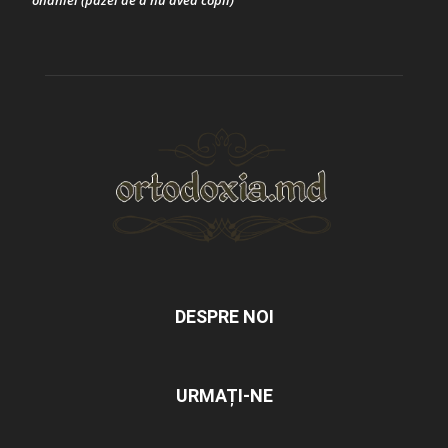
onaniei (pazei de a nu avea copii)
DESPRE NOI
URMAȚI-NE