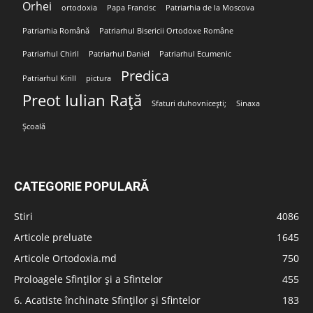
Orhei
ortodoxia
Papa Francisc
Patriarhia de la Moscova
Patriarhia Română
Patriarhul Bisericii Ortodoxe Române
Patriarhul Chiril
Patriarhul Daniel
Patriarhul Ecumenic
Predica
Patriarhul Kirill
pictura
Preot Iulian Rață
Sfaturi duhovnicești;
Sinaxa
Școală
CATEGORIE POPULARĂ
Stiri
4086
Articole preluate
1645
Articole Ortodoxia.md
750
Proloagele Sfinților și a Sfintelor
455
6. Acatiste închinate Sfinților și Sfintelor
183