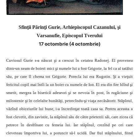
Sfinţii Părinţi Gurie, Arhiepiscopul Cazanului, şi
Varsanufie, Episcopul Tverului
17 octombrie (4 octombrie)
Cuviosul Gurie s-a născut şi a crescut în cetatea Radonej. El provenea
dintr-un neam de boieri mici şi numele lui a fost Grigorie, la fel ca al tatălui
său, pe care îl chema tot Grigorie. Porecla lui era Rugotin. Şi a vieţuit
fericitul copil mai întîi la un boier cu numele de Ion. El era din fire blînd şi
smerit, mergea la biserică adeseori şi se nevoia în post, în rugăciune şi
milostenie şi în celelalte bunătăţi, petrecîndu-şi viaţa necăsătorit. Stăpînul,
văzînd obiceiurile lui bune, i-a încredinţat toată casa sa. Pentru aceasta a
fost clevetit, din zavistie, la stăpînul său de către prietenii săi, care zicea că
petrece în desfrînare cu femeia lui. Iar stăpînul, crezînd pe cei care
cleveteau împotriva lui, a poruncit să-l ucidă. Dar fiul stăpînului, fiind