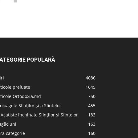
ATEGORIE POPULARĂ
iri
4086
ticole preluate
1645
ticole Ortodoxia.md
750
oloagele Sfinților și a Sfintelor
455
 Acatiste închinate Sfinților și Sfintelor
183
ugăciuni
163
ră categorie
160