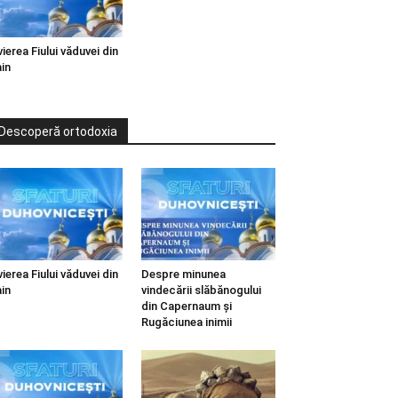
vierea Fiului văduvei din
in
Descoperă ortodoxia
vierea Fiului văduvei din
Despre minunea
in
vindecării slăbănogului
din Capernaum și
Rugăciunea inimii