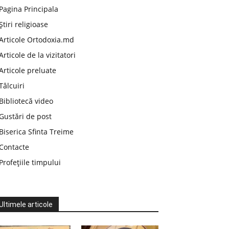
Pagina Principala
Știri religioase
Articole Ortodoxia.md
Articole de la vizitatori
Articole preluate
Tâlcuiri
Bibliotecă video
Gustări de post
Biserica Sfinta Treime
Contacte
Profețiile timpului
Ultimele articole