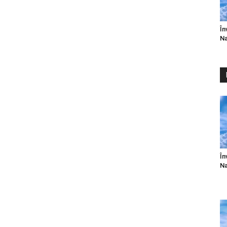
În
Na
În
Na