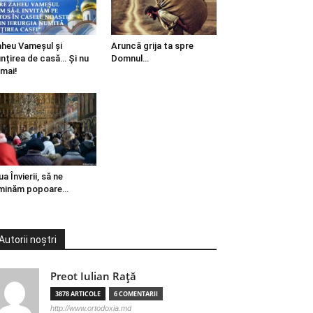
heu Vameșul și
Aruncă grija ta spre
ințirea de casă… Și nu
Domnul…
mai!
ua Învierii, să ne
minăm popoare…
Autorii noștri
Preot Iulian Raţă
3878 ARTICOLE
6 COMENTARII
http://www.ortodoxia.md