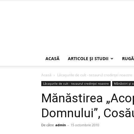
ACASĂ
ARTICOLE ŞI STUDII
RUGĂ
Acasă
Lăcaşurile de cult - tezaurul credinţei noastre
Lăcaşurile de cult - tezaurul credinţei noastre
Mănăstiri şi 
Mănăstirea „Aco
Domnului”, Cosă
De către
admin
-
15 octombrie 2010