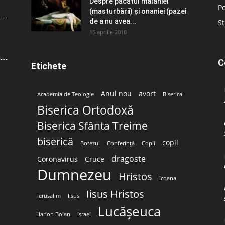
Despre păcatul malahiei
Po
(masturbării) şi onaniei (pazei
de a nu avea...
St
15 aprilie 2010
C
Etichete
Anul nou
avort
Academia de Teologie
Biserica
Biserica Ortodoxă
Biserica Sfânta Treime
biserică
copil
Botezul
Conferință
Copii
dragoste
Coronavirus
Cruce
Dumnezeu
Hristos
Icoana
Iisus Hristos
Ierusalim
Iisus
Lucășeuca
Ilarion Boian
Israel