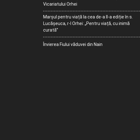
Vicariatului Orhei
Marșul pentru viață la cea de-a II-a ediție în s.
Lucășeuca, r-l Orhei: „Pentru viață, cu inimă
curată”
Învierea Fiului văduvei din Nain