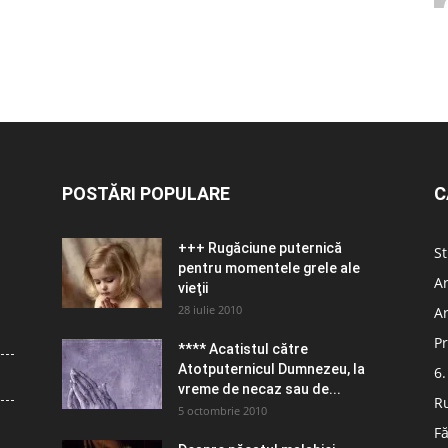
POSTĂRI POPULARE
C
+++ Rugăciune puternică
St
pentru momentele grele ale
Ar
vieţii
28 iulie 2010
Ar
Pr
**** Acatistul către
Atotputernicul Dumnezeu, la
6.
vreme de necaz sau de...
R
5 octombrie 2010
Fă