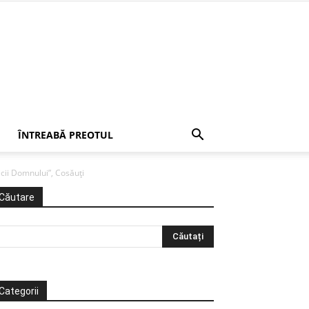
ÎNTREABĂ PREOTUL
ii Domnului”, Cosăuţi
Căutare
Categorii