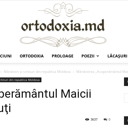
CIUNI
ORTODOXIA
PROLOAGE
POEZII
LĂCAŞURI
Ortodoxia.md
Mănăstiri şi schituri din republica Moldova
Mănăstirea „Acoperământul Maic
schituri din republica Moldova
perământul Maicii
uţi
3637
0