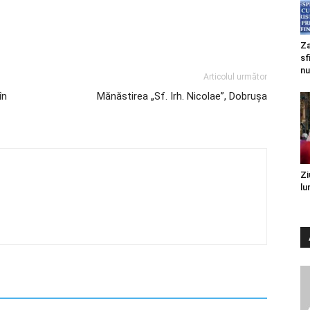
Za
sf
nu
Articolul următor
în
Mănăstirea „Sf. Irh. Nicolae”, Dobruşa
Zi
lu