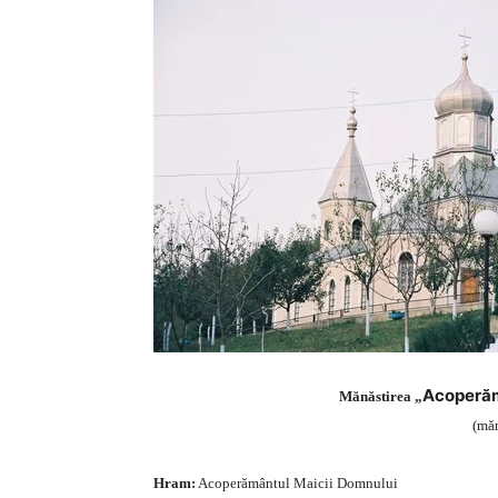
Acoperăm
Mănăstirea „
(măn
Hram:
Acoperământul Maicii Domnului