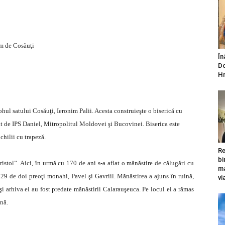
km de Cosăuţi
În
Do
Hr
ohul satului Cosăuţi, Ieronim Palii. Acesta construieşte o biserică cu
 de IPS Daniel, Mitropolitul Moldovei şi Bucovinei. Biserica este
chilii cu trapeză.
Re
bi
ristol”. Aici, în urmă cu 170 de ani s-a aflat o mănăstire de călugări cu
ma
9 de doi preoţi monahi, Pavel şi Gavriil. Mănăstirea a ajuns în ruină,
vi
 şi arhiva ei au fost predate mănăstirii Calarauşeuca. Pe locul ei a rămas
ină.