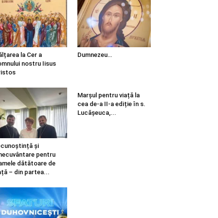
ălțarea la Cer a
Dumnezeu…
mnului nostru Iisus
istos
Marșul pentru viață la
cea de-a II-a ediție în s.
Lucășeuca,...
cunoștință și
necuvântare pentru
mele dătătoare de
ață – din partea...