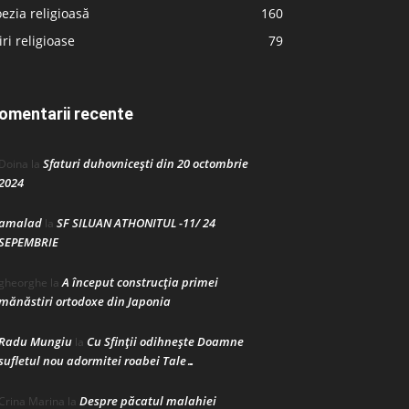
ezia religioasă
160
iri religioase
79
omentarii recente
Sfaturi duhovnicești din 20 octombrie
Doina
la
2024
amalad
SF SILUAN ATHONITUL -11/ 24
la
SEPEMBRIE
A început construcţia primei
gheorghe
la
mănăstiri ortodoxe din Japonia
Radu Mungiu
Cu Sfinții odihnește Doamne
la
sufletul nou adormitei roabei Tale…
Despre păcatul malahiei
Crina Marina
la