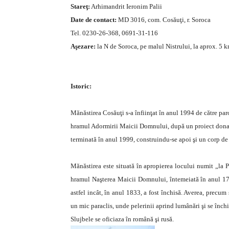
Stareţ:
Arhimandrit Ieronim Palii
Date de contact:
MD 3016, com. Cosăuţi, r. Soroca
Tel. 0230-26-368, 0691-31-116
Aşezare:
la N de Soroca, pe malul Nistrului, la aprox. 5 
Istoric:
Mănăstirea Cosăuţi s-a înfiinţat în anul 1994 de către par
hramul Adormirii Maicii Domnului, după un proiect donat
terminată în anul 1999, construindu-se apoi şi un corp de 
Mănăstirea este situată în apropierea locului numit „la P
hramul Naşterea Maicii Domnului, întemeiată în anul 172
astfel incât, în anul 1833, a fost închisă. Averea, precum
un mic paraclis, unde pelerinii aprind lumânări şi se înch
Slujbele se oficiaza în română şi rusă.