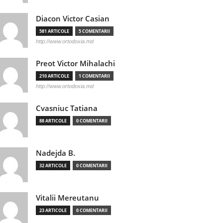
Diacon Victor Casian
581 ARTICOLE
5 COMENTARII
http://www.ortodoxia.md
Preot Victor Mihalachi
210 ARTICOLE
1 COMENTARII
http://www.ortodoxia.md
Cvasniuc Tatiana
88 ARTICOLE
0 COMENTARII
Nadejda B.
32 ARTICOLE
0 COMENTARII
Vitalii Mereutanu
23 ARTICOLE
0 COMENTARII