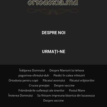
DESPRE NOI
URMAȚI-NE
Înălțarea Domnului
Despre Martorii lui Iehova
pogorirea-sfintului-duh
Piedici în calea mîntuirii
Ortodoxia pentru copii
Păcatul avortului
Păcatul vrăjitoriilor
Crucea preoției
Despre vaccine
Frământările sufletești ale tinerilor
Postul Mare
Învierea Domnului
Sa finisam impreuna biserica din lucaseuca
Despre vaccine