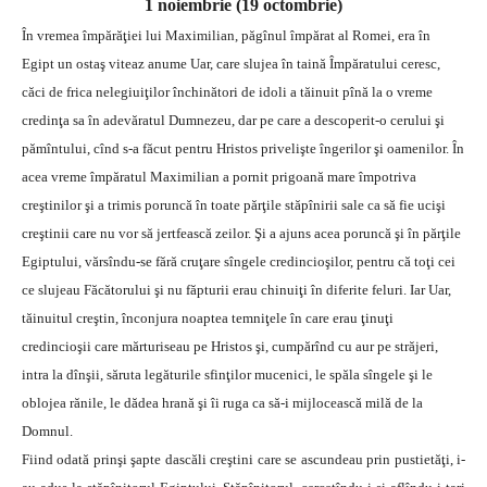
1 noiembrie (19 octombrie)
În vremea împărăţiei lui Maximilian, păgînul împărat al Romei, era în
Egipt un ostaş viteaz anume Uar, care slujea în taină Împăratului ceresc,
căci de frica nelegiuiţilor închinători de idoli a tăinuit pînă la o vreme
credinţa sa în adevăratul Dumnezeu, dar pe care a descoperit-o cerului şi
pămîntului, cînd s-a făcut pentru Hristos privelişte îngerilor şi oamenilor. În
acea vreme împăratul Maximilian a pornit prigoană mare împotriva
creştinilor şi a trimis poruncă în toate părţile stăpînirii sale ca să fie ucişi
creştinii care nu vor să jertfească zeilor. Şi a ajuns acea poruncă şi în părţile
Egiptului, vărsîndu-se fără cruţare sîngele credincioşilor, pentru că toţi cei
ce slujeau Făcătorului şi nu făpturii erau chinuiţi în diferite feluri. Iar Uar,
tăinuitul creştin, înconjura noaptea temniţele în care erau ţinuţi
credincioşii care mărturiseau pe Hristos şi, cumpărînd cu aur pe străjeri,
intra la dînşii, săruta legăturile sfinţilor mucenici, le spăla sîngele şi le
oblojea rănile, le dădea hrană şi îi ruga ca să-i mijlocească milă de la
Domnul.
Fiind odată prinşi şapte dascăli creştini care se ascundeau prin pustietăţi, i-