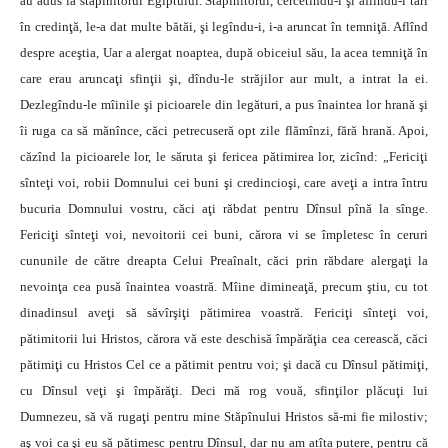
au adus la stăpînitorul Egiptului. Stăpînitorul, cercetîndu-i şi aflîndu-i tari
în credinţă, le-a dat multe bătăi, şi legîndu-i, i-a aruncat în temniţă. Aflînd
despre aceştia, Uar a alergat noaptea, după obiceiul său, la acea temniţă în
care erau aruncaţi sfinţii şi, dîndu-le străjilor aur mult, a intrat la ei.
Dezlegîndu-le mîinile şi picioarele din legături, a pus înaintea lor hrană şi
îi ruga ca să mănînce, căci petrecuseră opt zile flămînzi, fără hrană. Apoi,
căzînd la picioarele lor, le săruta şi fericea pătimirea lor, zicînd: „Fericiţi
sînteţi voi, robii Domnului cei buni şi credincioşi, care aveţi a intra întru
bucuria Domnului vostru, căci aţi răbdat pentru Dînsul pînă la sînge.
Fericiţi sînteţi voi, nevoitorii cei buni, cărora vi se împletesc în ceruri
cununile de către dreapta Celui Preaînalt, căci prin răbdare alergaţi la
nevoinţa cea pusă înaintea voastră. Mîine dimineaţă, precum ştiu, cu tot
dinadinsul aveţi să săvîrşiţi pătimirea voastră. Fericiţi sînteţi voi,
pătimitorii lui Hristos, cărora vă este deschisă împărăţia cea cerească, căci
pătimiţi cu Hristos Cel ce a pătimit pentru voi; şi dacă cu Dînsul pătimiţi,
cu Dînsul veţi şi împărăţi. Deci mă rog vouă, sfinţilor plăcuţi lui
Dumnezeu, să vă rugaţi pentru mine Stăpînului Hristos să-mi fie milostiv;
aş voi ca şi eu să pătimesc pentru Dînsul, dar nu am atîta putere, pentru că