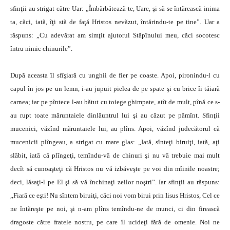
sfinţii au strigat către Uar: „Îmbărbătează-te, Uare, şi să se întărească inima
ta, căci, iată, îţi stă de faţă Hristos nevăzut, întărindu-te pe tine”. Uar a
răspuns: „Cu adevărat am simţit ajutorul Stăpînului meu, căci socotesc
întru nimic chinurile”.
După aceasta îl sfîşiară cu unghii de fier pe coaste. Apoi, pironindu-l cu
capul în jos pe un lemn, i-au jupuit pielea de pe spate şi cu brice îi tăiară
carnea; iar pe pîntece l-au bătut cu toiege ghimpate, atît de mult, pînă ce s-
au rupt toate măruntaiele dinlăuntrul lui şi au căzut pe pămînt. Sfinţii
mucenici, văzînd măruntaiele lui, au plîns. Apoi, văzînd judecătorul că
mucenicii plîngeau, a strigat cu mare glas: „Iată, sînteţi biruiţi, iată, aţi
slăbit, iată că plîngeţi, temîndu-vă de chinuri şi nu vă trebuie mai mult
decît să cunoaşteţi că Hristos nu vă izbăveşte pe voi din mîinile noastre;
deci, lăsaţi-l pe El şi să vă închinaţi zeilor noştri”. Iar sfinţii au răspuns:
„Fiară ce eşti! Nu sîntem biruiţi, căci noi vom birui prin Iisus Hristos, Cel ce
ne întăreşte pe noi, şi n-am plîns temîndu-ne de munci, ci din firească
dragoste către fratele nostru, pe care îl ucideţi fără de omenie. Noi ne