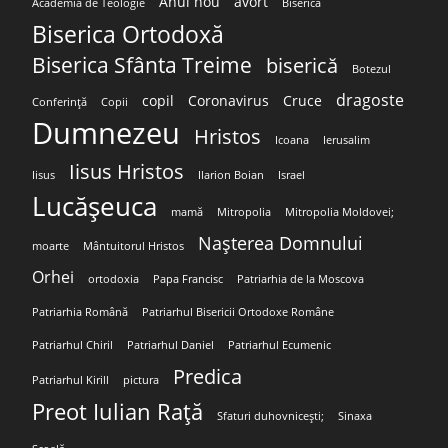
Anul nou
avort
Academia de Teologie
Biserica
Biserica Ortodoxă
Biserica Sfânta Treime
biserică
Botezul
dragoste
copil
Coronavirus
Cruce
Conferință
Copii
Dumnezeu
Hristos
Icoana
Ierusalim
Iisus Hristos
Iisus
Ilarion Boian
Israel
Lucășeuca
mamă
Mitropolia
Mitropolia Moldovei;
Nașterea Domnului
moarte
Mântuitorul Hristos
Orhei
ortodoxia
Papa Francisc
Patriarhia de la Moscova
Patriarhia Română
Patriarhul Bisericii Ortodoxe Române
Patriarhul Chiril
Patriarhul Daniel
Patriarhul Ecumenic
Predica
Patriarhul Kirill
pictura
Preot Iulian Rață
Sfaturi duhovnicești;
Sinaxa