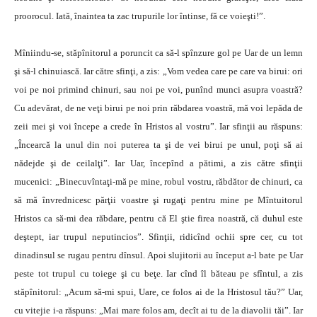
proorocul. Iată, înaintea ta zac trupurile lor întinse, fă ce voieşti!”.
Mîniindu-se, stăpînitorul a poruncit ca să-l spînzure gol pe Uar de un lemn
şi să-l chinuiască. Iar către sfinţi, a zis: „Vom vedea care pe care va birui: ori
voi pe noi primind chinuri, sau noi pe voi, punînd munci asupra voastră?
Cu adevărat, de ne veţi birui pe noi prin răbdarea voastră, mă voi lepăda de
zeii mei şi voi începe a crede în Hristos al vostru”. Iar sfinţii au răspuns:
„Încearcă la unul din noi puterea ta şi de vei birui pe unul, poţi să ai
nădejde şi de ceilalţi”. Iar Uar, începînd a pătimi, a zis către sfinţii
mucenici: „Binecuvîntaţi-mă pe mine, robul vostru, răbdător de chinuri, ca
să mă învrednicesc părţii voastre şi rugaţi pentru mine pe Mîntuitorul
Hristos ca să-mi dea răbdare, pentru că El ştie firea noastră, că duhul este
deştept, iar trupul neputincios”. Sfinţii, ridicînd ochii spre cer, cu tot
dinadinsul se rugau pentru dînsul. Apoi slujitorii au început a-l bate pe Uar
peste tot trupul cu toiege şi cu beţe. Iar cînd îl băteau pe sfîntul, a zis
stăpînitorul: „Acum să-mi spui, Uare, ce folos ai de la Hristosul tău?” Uar,
cu vitejie i-a răspuns: „Mai mare folos am, decît ai tu de la diavolii tăi”. Iar