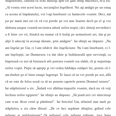
Stăpînitorul, căutînd cu ochi mînioşi spre cei şase sfinţi mucenici, le-a zis:
„Al vostru este acest lucru, necuraţilor înşelători. Voi aţi amăgit pe un ostaş
ca acesta al împăratului, voi l-aţi înnebunit cu farmecele voastre. Deci, mă
jur pe marii mei zei că vă voi pierde pe voi mai înainte decît pe el şi voi
răzbuna asupra voastră necinstea adusă zeilor noştri, căci sînteţi nevrednici
a fi între cei vii, fiindcă nu numai că îi huliţi pe nemuritorii zei, dar şi pe
alţii îi aduceţi la aceeaşi răutate, prin amăgire”. Iar sfinţii au răspuns: „Nu
am înşelat pe Uar, ci l-am izbăvit din înşelăciune. Nu l-am înnebunit, ci l-
am înţelepţit, iar Dumnezeu i-a dat tărie şi îndrăzneală spre nevoinţă, ca
împreună cu noi să biruiască atît puterea voastră cea slabă, cît şi neputinţa
zeilor voştri. Puţin să aştepţi şi vei vedea bărbăţia ostăşiei lui, pentru că l-
am rînduit pe el între ostaşii îngereşti. Te lauzi că ne vei pierde pe noi, află
că ne este de folos nouă ca să ne punem capetele pentru Domnul tuturor”.
Iar stăpînitorul a zis: „Îndată voi sfărîma trupurile voastre, dacă nu vă veţi
închina zeilor egipteni”. Iar sfinţii au răspuns: „Să piară zeii cei mincinoşi
care n-au făcut cerul şi pămîntul”. Iar fericitul Uar, stîrnind mai mult pe
stăpînitor, a zis către dînsul: „De ce faci supărare sfinţilor, grăind cele
nebune şi nefolositoare? Or nebunul cele nebune grăieşte, zice Isaia