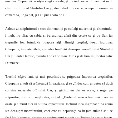
noaptea, împreună cu nişte slugi ale sale, şi ducîndu-se acolo, au luat mult
chinuitul trup al Sfîntului Uar şi, ducîndu-l în casa sa, a săpat mormînt în
cămara sa, lîngă pat, şi l-au pus acolo pe el.
A doua zi, stăpînitorul a scos din temniţă pe ceilalţi mucenici şi, chinuindu-
i mult, i-a tăiat cu sabia şi i-a aruncat afară din cetate ca şi pe Uar; iar
trupurile lor, luîndu-le noaptea alţi tăinuiţi creştini, le-au îngropat.
Cleopatra, în toate zilele, aprindea lumînări deasupra mormîntului Sfîntului
Uar şi-i ardea tămîie, avîndu-l pe el de mare folos şi de bun mijlocitor către
Dumnezeu.
Trecînd cîţiva ani, şi mai potolindu-se prigoana împotriva creştinilor,
Cleopatra a voit să se întoarcă în patria sa, şi se gîndea cum ar putea să ducă
cu sine moaştele Sfîntului Uar; şi gătind un dar oarecare, a rugat pe
stăpînitor, printr-un mijlocitor, zicînd: „Bărbatul meu a fost mai mare în
oaste şi a murit aici în slujba împăratului. Nefiind încă îngropat pînă acum
stă deasupra mormîntului, căci este cu neputinţă ca în ţară străină să i se
facă lui îngropare, precum se cuvine unui cinstit povăţuitor de oaste; iar eu,