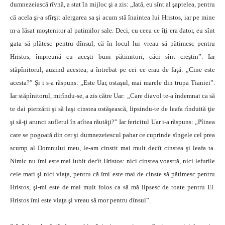
dumnezeiască rîvnă, a stat în mijloc şi a zis: „Iată, eu sînt al şaptelea, pentru
că acela şi-a sfîrşit alergarea sa şi acum stă înaintea lui Hristos, iar pe mine
m-a lăsat moştenitor al patimilor sale. Deci, cu ceea ce îţi era dator, eu sînt
gata să plătesc pentru dînsul, că în locul lui vreau să pătimesc pentru
Hristos, împreună cu aceşti buni pătimitori, căci sînt creştin”. Iar
stăpînitorul, auzind acestea, a întrebat pe cei ce erau de faţă: „Cine este
acesta?” Şi i s-a răspuns: „Este Uar, ostaşul, mai marele din trupa Tianiei”.
Iar stăpînitorul, mirîndu-se, a zis către Uar: „Care diavol te-a îndemnat ca să
te dai pierzării şi să laşi cinstea ostăşească, lipsindu-te de leafa rînduită ţie
şi să-ţi arunci sufletul în atîtea răutăţi?” Iar fericitul Uar i-a răspuns: „Pîinea
care se pogoară din cer şi dumnezeiescul pahar ce cuprinde sîngele cel prea
scump al Domnului meu, le-am cinstit mai mult decît cinstea şi leafa ta.
Nimic nu îmi este mai iubit decît Hristos: nici cinstea voastră, nici lefurile
cele mari şi nici viaţa, pentru că îmi este mai de cinste să pătimesc pentru
Hristos, şi-mi este de mai mult folos ca să mă lipsesc de toate pentru El.
Hristos îmi este viaţa şi vreau să mor pentru dînsul”.