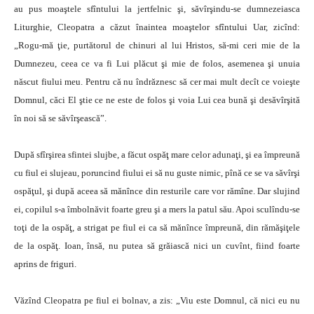
au pus moaştele sfîntului la jertfelnic şi, săvîrşindu-se dumnezeiasca
Liturghie, Cleopatra a căzut înaintea moaştelor sfîntului Uar, zicînd:
„Rogu-mă ţie, purtătorul de chinuri al lui Hristos, să-mi ceri mie de la
Dumnezeu, ceea ce va fi Lui plăcut şi mie de folos, asemenea şi unuia
născut fiului meu. Pentru că nu îndrăznesc să cer mai mult decît ce voieşte
Domnul, căci El ştie ce ne este de folos şi voia Lui cea bună şi desăvîrşită
în noi să se săvîrşească”.
După sfîrşirea sfintei slujbe, a făcut ospăţ mare celor adunaţi, şi ea împreună
cu fiul ei slujeau, poruncind fiului ei să nu guste nimic, pînă ce se va săvîrşi
ospăţul, şi după aceea să mănînce din resturile care vor rămîne. Dar slujind
ei, copilul s-a îmbolnăvit foarte greu şi a mers la patul său. Apoi sculîndu-se
toţi de la ospăţ, a strigat pe fiul ei ca să mănînce împreună, din rămăşiţele
de la ospăţ. Ioan, însă, nu putea să grăiască nici un cuvînt, fiind foarte
aprins de friguri.
Văzînd Cleopatra pe fiul ei bolnav, a zis: „Viu este Domnul, că nici eu nu