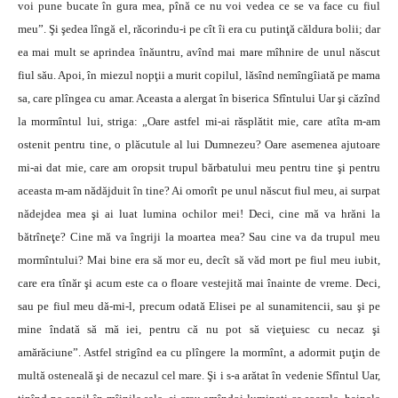
voi pune bucate în gura mea, pînă ce nu voi vedea ce se va face cu fiul
meu”. Şi şedea lîngă el, răcorindu-i pe cît îi era cu putinţă căldura bolii; dar
ea mai mult se aprindea înăuntru, avînd mai mare mîhnire de unul născut
fiul său. Apoi, în miezul nopţii a murit copilul, lăsînd nemîngîiată pe mama
sa, care plîngea cu amar. Aceasta a alergat în biserica Sfîntului Uar şi căzînd
la mormîntul lui, striga: „Oare astfel mi-ai răsplătit mie, care atîta m-am
ostenit pentru tine, o plăcutule al lui Dumnezeu? Oare asemenea ajutoare
mi-ai dat mie, care am oropsit trupul bărbatului meu pentru tine şi pentru
aceasta m-am nădăjduit în tine? Ai omorît pe unul născut fiul meu, ai surpat
nădejdea mea şi ai luat lumina ochilor mei! Deci, cine mă va hrăni la
bătrîneţe? Cine mă va îngriji la moartea mea? Sau cine va da trupul meu
mormîntului? Mai bine era să mor eu, decît să văd mort pe fiul meu iubit,
care era tînăr şi acum este ca o floare vestejită mai înainte de vreme. Deci,
sau pe fiul meu dă-mi-l, precum odată Elisei pe al sunamitencii, sau şi pe
mine îndată să mă iei, pentru că nu pot să vieţuiesc cu necaz şi
amărăciune”. Astfel strigînd ea cu plîngere la mormînt, a adormit puţin de
multă osteneală şi de necazul cel mare. Şi i s-a arătat în vedenie Sfîntul Uar,