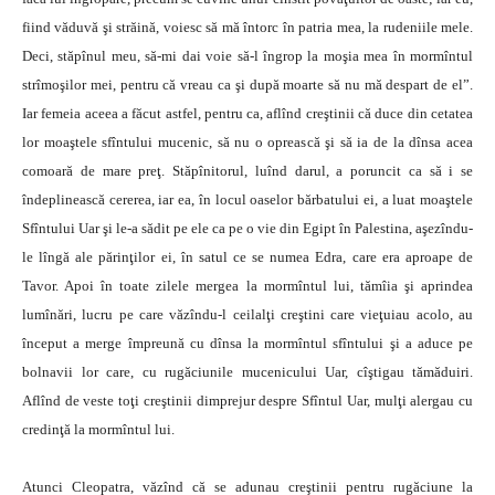
fiind văduvă şi străină, voiesc să mă întorc în patria mea, la rudeniile mele.
Deci, stăpînul meu, să-mi dai voie să-l îngrop la moşia mea în mormîntul
strîmoşilor mei, pentru că vreau ca şi după moarte să nu mă despart de el”.
Iar femeia aceea a făcut astfel, pentru ca, aflînd creştinii că duce din cetatea
lor moaştele sfîntului mucenic, să nu o oprească şi să ia de la dînsa acea
comoară de mare preţ. Stăpînitorul, luînd darul, a poruncit ca să i se
îndeplinească cererea, iar ea, în locul oaselor bărbatului ei, a luat moaştele
Sfîntului Uar şi le-a sădit pe ele ca pe o vie din Egipt în Palestina, aşezîndu-
le lîngă ale părinţilor ei, în satul ce se numea Edra, care era aproape de
Tavor. Apoi în toate zilele mergea la mormîntul lui, tămîia şi aprindea
lumînări, lucru pe care văzîndu-l ceilalţi creştini care vieţuiau acolo, au
început a merge împreună cu dînsa la mormîntul sfîntului şi a aduce pe
bolnavii lor care, cu rugăciunile mucenicului Uar, cîştigau tămăduiri.
Aflînd de veste toţi creştinii dimprejur despre Sfîntul Uar, mulţi alergau cu
credinţă la mormîntul lui.
Atunci Cleopatra, văzînd că se adunau creştinii pentru rugăciune la