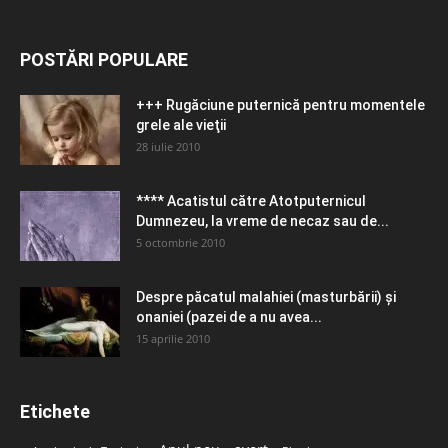
POSTĂRI POPULARE
+++ Rugăciune puternică pentru momentele
grele ale vieţii
28 iulie 2010
**** Acatistul către Atotputernicul
Dumnezeu, la vreme de necaz sau de...
5 octombrie 2010
Despre păcatul malahiei (masturbării) şi
onaniei (pazei de a nu avea...
15 aprilie 2010
Etichete