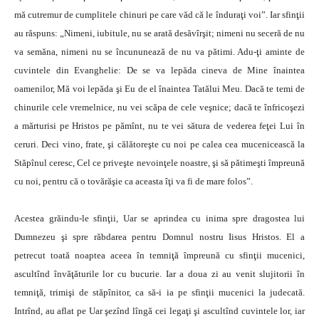
mă cutremur de cumplitele chinuri pe care văd că le înduraţi voi”. Iar sfinţii
au răspuns: „Nimeni, iubitule, nu se arată desăvîrşit; nimeni nu seceră de nu
va semăna, nimeni nu se încununează de nu va pătimi. Adu-ţi aminte de
cuvintele din Evanghelie: De se va lepăda cineva de Mine înaintea
oamenilor, Mă voi lepăda şi Eu de el înaintea Tatălui Meu. Dacă te temi de
chinurile cele vremelnice, nu vei scăpa de cele veşnice; dacă te înfricoşezi
a mărturisi pe Hristos pe pămînt, nu te vei sătura de vederea feţei Lui în
ceruri. Deci vino, frate, şi călătoreşte cu noi pe calea cea mucenicească la
Stăpînul ceresc, Cel ce priveşte nevoinţele noastre, şi să pătimeşti împreună
cu noi, pentru că o tovărăşie ca aceasta îţi va fi de mare folos”.
Acestea grăindu-le sfinţii, Uar se aprindea cu inima spre dragostea lui
Dumnezeu şi spre răbdarea pentru Domnul nostru Iisus Hristos. El a
petrecut toată noaptea aceea în temniţă împreună cu sfinţii mucenici,
ascultînd învăţăturile lor cu bucurie. Iar a doua zi au venit slujitorii în
temniţă, trimişi de stăpînitor, ca să-i ia pe sfinţii mucenici la judecată.
Intrînd, au aflat pe Uar şezînd lîngă cei legaţi şi ascultînd cuvintele lor, iar