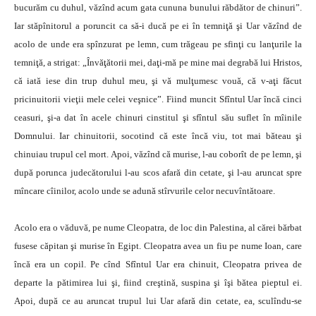
bucurăm cu duhul, văzînd acum gata cununa bunului răbdător de chinuri”.
Iar stăpînitorul a poruncit ca să-i ducă pe ei în temniţă şi Uar văzînd de
acolo de unde era spînzurat pe lemn, cum trăgeau pe sfinţi cu lanţurile la
temniţă, a strigat: „Învăţătorii mei, daţi-mă pe mine mai degrabă lui Hristos,
că iată iese din trup duhul meu, şi vă mulţumesc vouă, că v-aţi făcut
pricinuitorii vieţii mele celei veşnice”. Fiind muncit Sfîntul Uar încă cinci
ceasuri, şi-a dat în acele chinuri cinstitul şi sfîntul său suflet în mîinile
Domnului. Iar chinuitorii, socotind că este încă viu, tot mai băteau şi
chinuiau trupul cel mort. Apoi, văzînd că murise, l-au coborît de pe lemn, şi
după porunca judecătorului l-au scos afară din cetate, şi l-au aruncat spre
mîncare cîinilor, acolo unde se adună stîrvurile celor necuvîntătoare.
Acolo era o văduvă, pe nume Cleopatra, de loc din Palestina, al cărei bărbat
fusese căpitan şi murise în Egipt. Cleopatra avea un fiu pe nume Ioan, care
încă era un copil. Pe cînd Sfîntul Uar era chinuit, Cleopatra privea de
departe la pătimirea lui şi, fiind creştină, suspina şi îşi bătea pieptul ei.
Apoi, după ce au aruncat trupul lui Uar afară din cetate, ea, sculîndu-se