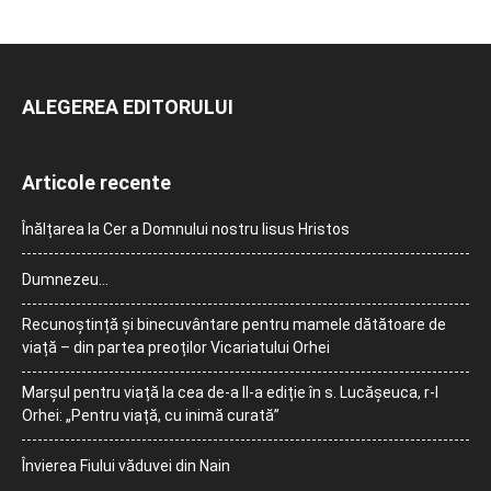
ALEGEREA EDITORULUI
Articole recente
Înălțarea la Cer a Domnului nostru Iisus Hristos
Dumnezeu…
Recunoștință și binecuvântare pentru mamele dătătoare de
viață – din partea preoților Vicariatului Orhei
Marșul pentru viață la cea de-a II-a ediție în s. Lucășeuca, r-l
Orhei: „Pentru viață, cu inimă curată”
Învierea Fiului văduvei din Nain