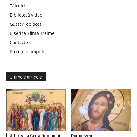
Tâlcuiri
Bibliotecă video
Gustări de post
Biserica Sfinta Treime
Contacte
Profețiile timpului
Ultimele articole
Înălțarea la Cer a Domnului
Dumnezeu…