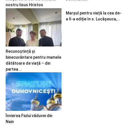
nostru Iisus Hristos
Marșul pentru viață la cea de-
a II-a ediție în s. Lucășeuca,...
Recunoștință și
binecuvântare pentru mamele
dătătoare de viață – din
partea...
Învierea Fiului văduvei din
Nain