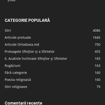
Școală
CATEGORIE POPULARĂ
Stiri
4086
Articole preluate
1645
Articole Ortodoxia.md
750
Proloagele Sfinților și a Sfintelor
455
6. Acatiste închinate Sfinților și Sfintelor
183
Rugăciuni
163
Fără categorie
160
Poezia religioasă
160
Stiri religioase
79
Comentarii recente