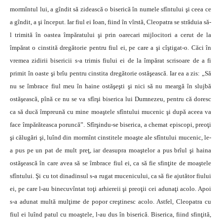
mormîntul lui, a gîndit să zidească o biserică în numele sfîntului şi ceea ce
a gîndit, a şi început. Iar fiul ei Ioan, fiind în vîrstă, Cleopatra se străduia să-
l trimită în oastea împăratului şi prin oarecari mijlocitori a cerut de la
împărat o cinstită dregătorie pentru fiul ei, pe care a şi cîştigat-o. Căci în
vremea zidirii bisericii s-a trimis fiului ei de la împărat scrisoare de a fi
primit în oaste şi brîu pentru cinstita dregătorie ostăşească. Iar ea a zis: „Să
nu se îmbrace fiul meu în haine ostăşeşti şi nici să nu meargă în slujbă
ostăşească, pînă ce nu se va sfîrşi biserica lui Dumnezeu, pentru că doresc
ca să ducă împreună cu mine moaştele sfîntului mucenic şi după aceea va
face împărăteasca poruncă”. Sfîrşindu-se biserica, a chemat episcopi, preoţi
şi călugări şi, luînd din mormînt cinstitele moaşte ale sfîntului mucenic, le-
a pus pe un pat de mult preţ, iar deasupra moaştelor a pus brîul şi haina
ostăşească în care avea să se îmbrace fiul ei, ca să fie sfinţite de moaştele
sfîntului. Şi cu tot dinadinsul s-a rugat mucenicului, ca să fie ajutător fiului
ei, pe care l-au binecuvîntat toţi arhiereii şi preoţii cei adunaţi acolo. Apoi
s-a adunat multă mulţime de popor creştinesc acolo. Astfel, Cleopatra cu
fiul ei luînd patul cu moaştele, l-au dus în biserică. Biserica, fiind sfinţită,