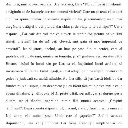
slujitorii, mirîndu-se, i-au zis: „Ce faci aici, Uare? Nu cumva ai înnebunit,
amăgindu-te de basmele acestor oameni vicleni? Oare nu te temi că atunci
cînd va spune cineva de aceasta stăpînitorului şi senatorilor, nu numai
dregătoria ostăşiei o vei pierde, dar chiar şi de viaţa ta te vei lipsi?” Uar a
răspuns: „Dar care din voi mă va cleveti la stăpînitor, pentru că voi îmi
sînteţi prieteni? Iar de mă veţi cleveti, sînt gata să mor împreună cu
creştinii”. Iar slujitorii, tăcînd, au luat pe şase din mucenici, căci al
şaptelea, slăbit de răni, murise în temniţă, şi sfîrşindu-se aşa, s-a dus către
Hristos, lăsînd în locul său pe Uar, ca el, împlinind locul aceluia, să
săvîrşească pătimirea. Fiind legaţi, au fost aduşi înaintea stăpînitorului care
şedea la judecată cu multă mîndrie. Au fost siliţi să jertfească idolilor, dar
fiindcă nu s-au supus, i-au dezbrăcat şi i-au bătut fără milă peste rănile ce le
aveau dinainte. Şi dîndu-le bătăi peste bătăi, s-a adăugat şi durere peste
durere, iar ei răbdau, negrăind nimic fără numai aceasta: „Creştini
rămînem!”. După aceasta stăpînitorul, privind, a zis: „Oare nu şapte erau ei?
Iată acum văd numai şase! Unde este al şaptelea?” Zicînd acestea
stăpînitorul, iată că şi Sfîntul Uar veni acolo şi, umplîndu-se de