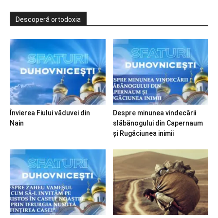
Descoperă ortodoxia
Învierea Fiului văduvei din
Despre minunea vindecării
Nain
slăbănogului din Capernaum
și Rugăciunea inimii