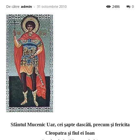
De către
admin
-
31 octombrie 2010
2486
0
Sfântul Mucenic Uar, cei şapte dascăli, precum şi fericita
Cleopatra şi fiul ei Ioan