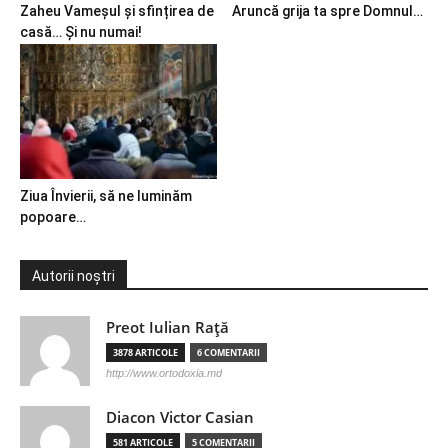
Zaheu Vameșul și sfințirea de
Aruncă grija ta spre Domnul…
casă… Și nu numai!
Ziua Învierii, să ne luminăm
popoare…
Autorii noștri
Preot Iulian Raţă
3878 ARTICOLE
6 COMENTARII
http://www.ortodoxia.md
Diacon Victor Casian
581 ARTICOLE
5 COMENTARII