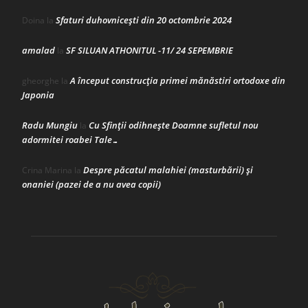
Sfaturi duhovnicești din 20 octombrie 2024
Doina
la
amalad
SF SILUAN ATHONITUL -11/ 24 SEPEMBRIE
la
A început construcţia primei mănăstiri ortodoxe din
gheorghe
la
Japonia
Radu Mungiu
Cu Sfinții odihnește Doamne sufletul nou
la
adormitei roabei Tale…
Despre păcatul malahiei (masturbării) şi
Crina Marina
la
onaniei (pazei de a nu avea copii)