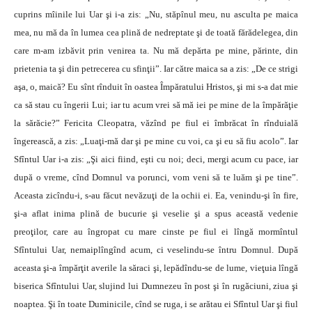
cuprins mîinile lui Uar şi i-a zis: „Nu, stăpînul meu, nu asculta pe maica
mea, nu mă da în lumea cea plină de nedreptate şi de toată fărădelegea, din
care m-am izbăvit prin venirea ta. Nu mă depărta pe mine, părinte, din
prietenia ta şi din petrecerea cu sfinţii”. Iar către maica sa a zis: „De ce strigi
aşa, o, maică? Eu sînt rînduit în oastea Împăratului Hristos, şi mi s-a dat mie
ca să stau cu îngerii Lui; iar tu acum vrei să mă iei pe mine de la împărăţie
la sărăcie?” Fericita Cleopatra, văzînd pe fiul ei îmbrăcat în rînduială
îngerească, a zis: „Luaţi-mă dar şi pe mine cu voi, ca şi eu să fiu acolo”. Iar
Sfîntul Uar i-a zis: „Şi aici fiind, eşti cu noi; deci, mergi acum cu pace, iar
după o vreme, cînd Domnul va porunci, vom veni să te luăm şi pe tine”.
Aceasta zicîndu-i, s-au făcut nevăzuţi de la ochii ei. Ea, venindu-şi în fire,
şi-a aflat inima plină de bucurie şi veselie şi a spus această vedenie
preoţilor, care au îngropat cu mare cinste pe fiul ei lîngă mormîntul
Sfîntului Uar, nemaiplîngînd acum, ci veselindu-se întru Domnul. După
aceasta şi-a împărţit averile la săraci şi, lepădîndu-se de lume, vieţuia lîngă
biserica Sfîntului Uar, slujind lui Dumnezeu în post şi în rugăciuni, ziua şi
noaptea. Şi în toate Duminicile, cînd se ruga, i se arătau ei Sfîntul Uar şi fiul