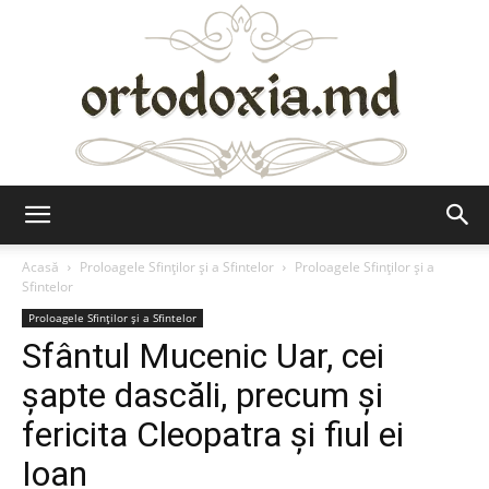
Ortodoxia.md
Acasă
Proloagele Sfinților și a Sfintelor
Proloagele Sfinților și a
Sfintelor
Proloagele Sfinților și a Sfintelor
Sfântul Mucenic Uar, cei
şapte dascăli, precum şi
fericita Cleopatra şi fiul ei
Ioan