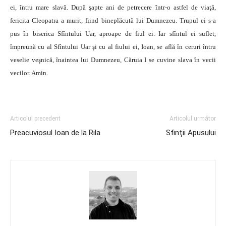
ei, întru mare slavă. După şapte ani de petrecere într-o astfel de viaţă,
fericita Cleopatra a murit, fiind bineplăcută lui Dumnezeu. Trupul ei s-a
pus în biserica Sfîntului Uar, aproape de fiul ei. Iar sfîntul ei suflet,
împreună cu al Sfîntului Uar şi cu al fiului ei, Ioan, se află în ceruri întru
veselie veşnică, înaintea lui Dumnezeu, Căruia I se cuvine slava în vecii
vecilor. Amin.
Articolul precedent
Articolul următor
Preacuviosul Ioan de la Rila
Sfinţii Apusului