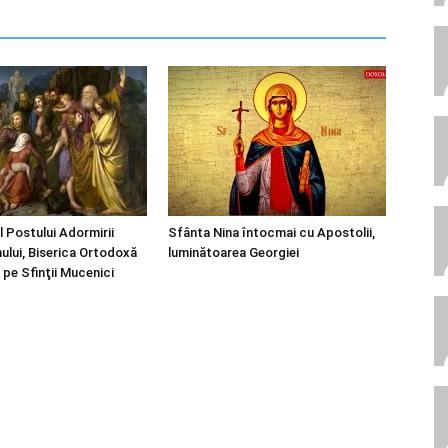
l Postului Adormirii
Sfânta Nina întocmai cu Apostolii,
ului, Biserica Ortodoxă
luminătoarea Georgiei
 pe Sfinţii Mucenici