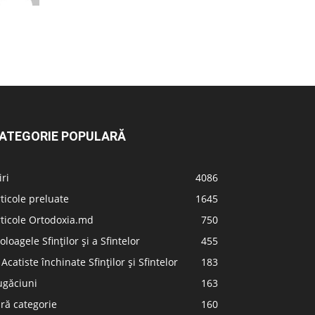
ATEGORIE POPULARĂ
iri
4086
ticole preluate
1645
ticole Ortodoxia.md
750
oloagele Sfinților și a Sfintelor
455
 Acatiste închinate Sfinților și Sfintelor
183
ugăciuni
163
ră categorie
160