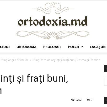
CIUNI
ORTODOXIA
PROLOAGE
POEZII
LĂCAŞURI
Ortodoxia.md
Sfinților și a Sfintelor
Sfinţii fără de arginţi şi fraţi buni, Cosma şi Damian
inţi şi fraţi buni,
n
2292
0