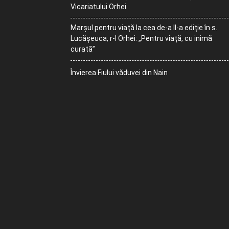
Vicariatului Orhei
Marșul pentru viață la cea de-a II-a ediție în s.
Lucășeuca, r-l Orhei: „Pentru viață, cu inimă
curată”
Învierea Fiului văduvei din Nain