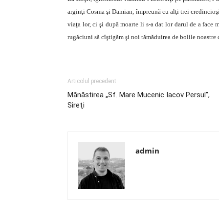
arginţi Cosma şi Damian, împreună cu alţi trei credincioş
viaţa lor, ci şi după moarte li s-a dat lor darul de a fac
rugăciuni să cîştigăm şi noi tămăduirea de bolile noastre ce
Articolul precedent
Mănăstirea „Sf. Mare Mucenic Iacov Persul”,
Sireţi
admin