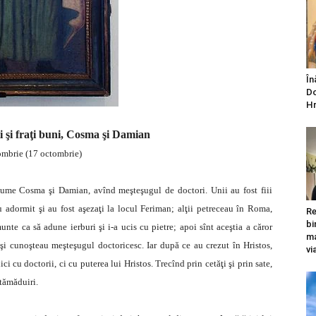
În
Do
Hr
ţi şi fraţi buni, Cosma şi Damian
ombrie (17 octombrie)
i nume Cosma şi Damian, avînd meşteşugul de doctori. Unii au fost fiii
 adormit şi au fost aşezaţi la locul Feriman; alţii petreceau în Roma,
Re
bi
unte ca să adune ierburi şi i-a ucis cu pietre; apoi sînt aceştia a căror
ma
 şi cunoşteau meşteşugul doctoricesc. Iar după ce au crezut în Hristos,
vi
i cu doctorii, ci cu puterea lui Hristos. Trecînd prin cetăţi şi prin sate,
tămăduiri.