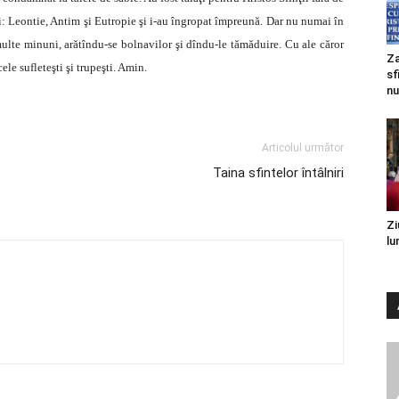
i: Leontie, Antim şi Eutropie şi i-au îngropat împreună. Dar nu numai în
e multe minuni, arătîndu-se bolnavilor şi dîndu-le tămăduire. Cu ale căror
Za
le sufleteşti şi trupeşti. Amin.
sf
nu
Articolul următor
Taina sfintelor întâlniri
Zi
lu