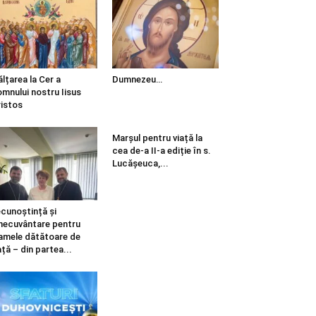
ălțarea la Cer a
Dumnezeu…
mnului nostru Iisus
istos
Marșul pentru viață la
cea de-a II-a ediție în s.
Lucășeuca,...
cunoștință și
necuvântare pentru
mele dătătoare de
ață – din partea...