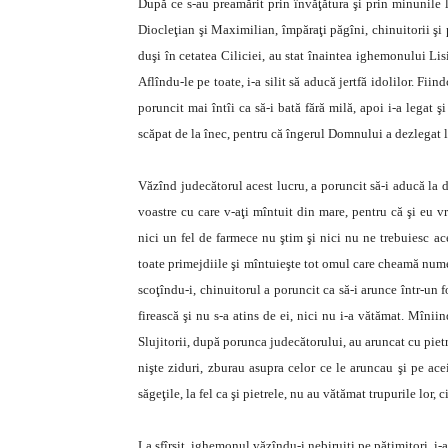
După ce s-au preamărit prin învăţătura şi prin minunile 
Diocleţian şi Maximilian, împăraţi păgîni, chinuitorii şi 
duşi în cetatea Ciliciei, au stat înaintea ighemonului Lisi
Aflîndu-le pe toate, i-a silit să aducă jertfă idolilor. Fii
poruncit mai întîi ca să-i bată fără milă, apoi i-a legat ş
scăpat de la înec, pentru că îngerul Domnului a dezlegat leg
Văzînd judecătorul acest lucru, a poruncit să-i aducă la d
voastre cu care v-aţi mîntuit din mare, pentru că şi eu vr
nici un fel de farmece nu ştim şi nici nu ne trebuiesc ac
toate primejdiile şi mîntuieşte tot omul care cheamă numele
scoţîndu-i, chinuitorul a poruncit ca să-i arunce într-un fo
firească şi nu s-a atins de ei, nici nu i-a vătămat. Mînii
Slujitorii, după porunca judecătorului, au aruncat cu pietre
nişte ziduri, zburau asupra celor ce le aruncau şi pe ace
săgeţile, la fel ca şi pietrele, nu au vătămat trupurile lor, 
La sfîrşit, ighemonul văzîndu-i nebiruiţi pe pătimitori, i-a