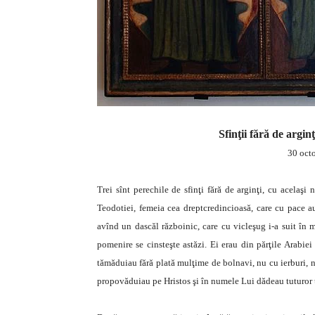
Sfinţii fără de argin
30 oct
Trei sînt perechile de sfinţi fără de arginţi, cu acelaş
Teodotiei, femeia cea dreptcredincioasă, care cu pace au
avînd un dascăl războinic, care cu vicleşug i-a suit în m
pomenire se cinsteşte astăzi. Ei erau din părţile Arabiei
tămăduiau fără plată mulţime de bolnavi, nu cu ierburi, nic
propovăduiau pe Hristos şi în numele Lui dădeau tuturor 