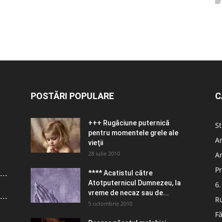
POSTĂRI POPULARE
C
+++ Rugăciune puternică
St
pentru momentele grele ale
Ar
vieţii
28 iulie 2010
Ar
Pr
**** Acatistul către
Atotputernicul Dumnezeu, la
6.
vreme de necaz sau de...
R
5 octombrie 2010
Fă