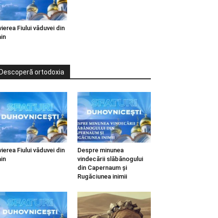
vierea Fiului văduvei din
in
Descoperă ortodoxia
vierea Fiului văduvei din
Despre minunea
in
vindecării slăbănogului
din Capernaum și
Rugăciunea inimii