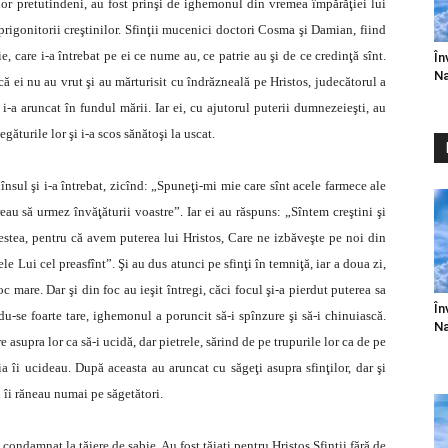
lor pretutindeni, au fost prinşi de ighemonul din vremea împărăţiei lui
prigonitorii creştinilor. Sfinţii mucenici doctori Cosma şi Damian, fiind
e, care i-a întrebat pe ei ce nume au, ce patrie au şi de ce credinţă sînt.
În
Na
ndcă ei nu au vrut şi au mărturisit cu îndrăzneală pe Hristos, judecătorul a
i i-a aruncat în fundul mării. Iar ei, cu ajutorul puterii dumnezeieşti, au
ăturile lor şi i-a scos sănătoşi la uscat.
însul şi i-a întrebat, zicînd: „Spuneţi-mi mie care sînt acele farmece ale
eau să urmez învăţăturii voastre”. Iar ei au răspuns: „Sîntem creştini şi
estea, pentru că avem puterea lui Hristos, Care ne izbăveşte pe noi din
 Lui cel preasfînt”. Şi au dus atunci pe sfinţi în temniţă, iar a doua zi,
c mare. Dar şi din foc au ieşit întregi, căci focul şi-a pierdut puterea sa
În
ndu-se foarte tare, ighemonul a poruncit să-i spînzure şi să-i chinuiască.
Na
 asupra lor ca să-i ucidă, dar pietrele, sărind de pe trupurile lor ca de pe
ia îi ucideau. După aceasta au aruncat cu săgeţi asupra sfinţilor, dar şi
ci îi răneau numai pe săgetători.
 condamnat la tăiere de sabie. Au fost tăiaţi pentru Hristos Sfinţii fără de