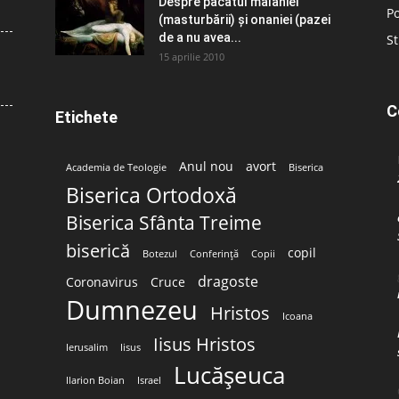
Despre păcatul malahiei
Po
(masturbării) şi onaniei (pazei
de a nu avea...
St
15 aprilie 2010
C
Etichete
Anul nou
avort
Academia de Teologie
Biserica
Biserica Ortodoxă
Biserica Sfânta Treime
biserică
copil
Botezul
Conferință
Copii
dragoste
Coronavirus
Cruce
Dumnezeu
Hristos
Icoana
Iisus Hristos
Ierusalim
Iisus
Lucășeuca
Ilarion Boian
Israel