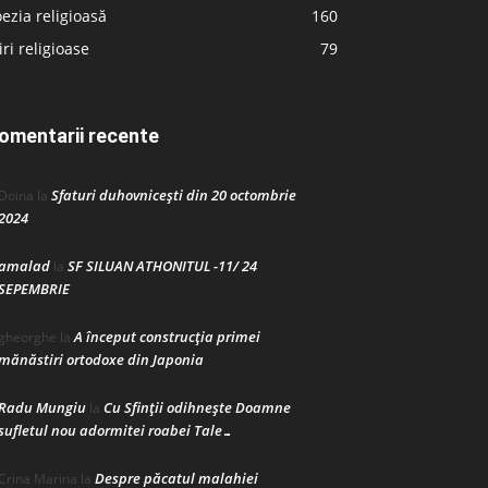
ezia religioasă
160
iri religioase
79
omentarii recente
Sfaturi duhovnicești din 20 octombrie
Doina
la
2024
amalad
SF SILUAN ATHONITUL -11/ 24
la
SEPEMBRIE
A început construcţia primei
gheorghe
la
mănăstiri ortodoxe din Japonia
Radu Mungiu
Cu Sfinții odihnește Doamne
la
sufletul nou adormitei roabei Tale…
Despre păcatul malahiei
Crina Marina
la