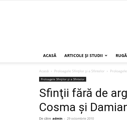
ACASĂ
ARTICOLE ŞI STUDII
RUGĂ
Acasă
Proloagele Sfinților și a Sfintelor
Proloagele 
Proloagele Sfinților și a Sfintelor
Sfinţii fără de arg
Cosma şi Damia
De către
admin
-
29 octombrie 2010