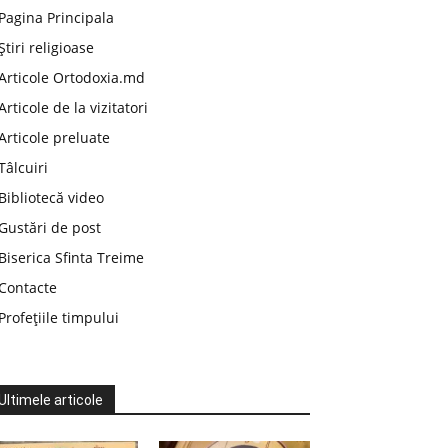
Pagina Principala
Știri religioase
Articole Ortodoxia.md
Articole de la vizitatori
Articole preluate
Tâlcuiri
Bibliotecă video
Gustări de post
Biserica Sfinta Treime
Contacte
Profețiile timpului
Ultimele articole