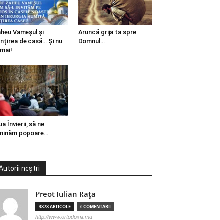
heu Vameșul și
Aruncă grija ta spre
ințirea de casă… Și nu
Domnul…
mai!
ua Învierii, să ne
minăm popoare…
Autorii noștri
Preot Iulian Raţă
3878 ARTICOLE
6 COMENTARII
http://www.ortodoxia.md