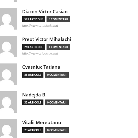
Diacon Victor Casian
581 ARTICOLE
5 COMENTARII
http://www.ortodoxia.md
Preot Victor Mihalachi
210 ARTICOLE
1 COMENTARII
http://www.ortodoxia.md
Cvasniuc Tatiana
88 ARTICOLE
0 COMENTARII
Nadejda B.
32 ARTICOLE
0 COMENTARII
Vitalii Mereutanu
23 ARTICOLE
0 COMENTARII